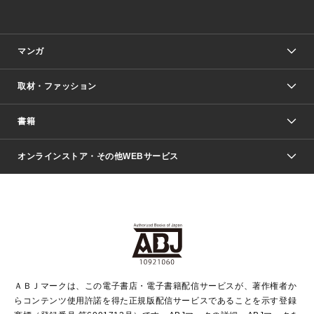
マンガ
取材・ファッション
少年マンガ
週刊少年ジャンプ
書籍
ファッション・美容
青年マンガ
ジャンプSQ.
Seventeen
週刊ヤングジャンプ
オンラインストア・その他WEBサービス
文芸・文庫・総合
芸能・情報・スポーツ
少女マンガ
Vジャンプ
non-no Web
ヤングジャンプ定期購読デジタル
すばる
Myojo
オンラインストア
りぼん
学芸・ノンフィクション・新書
最強ジャンプ
女性マンガ
@BAILA
ヤンジャン＋
小説すばる
週プレNEWS
マーガレット
集英社OTOコンテンツ
集英社 学芸編集部
少年ジャンプ＋
その他WEBサービス
クッキー
ライトノベル・ノベライズ
MAQUIA ONLINE
となりのヤングジャンプ
集英社 文芸ステーション
週プレ グラジャパ！
別冊マーガレット
SHUEISHA MANGA-ART HERITAGE
集英社 ビジネス書
ゼブラック
ココハナ
SHUEISHA ADNAVI
SPUR.JP
集英社Webマガジン Cobalt
グランドジャンプ
web 集英社文庫
キッズ
web Sportiva
マンガMee
ジャンプキャラクターズストア
集英社新書
ジャンプルーキー！
月刊オフィスユー
ＡＢＪマークは、この電子書店・電子書籍配信サービスが、著作権者か
EDITOR'S LAB
LEE
集英社オレンジ文庫
ウルトラジャンプ
青春と読書
パラスポ＋！
らコンテンツ使用許諾を得た正規版配信サービスであることを示す登録
集英社みらい文庫
リマコミ＋
HAPPY PLUS STORE
集英社新書プラス
ジャンプTOON