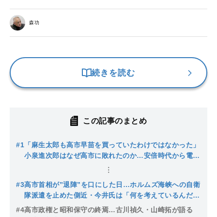
森功
続きを読む
この記事のまとめ
#1
「麻生太郎も高市早苗を買っていたわけではなかった」
小泉進次郎はなぜ高市に敗れたのか…安倍時代から電通
が担う選挙戦略、自民党員の複雑な思惑を考察する
#3
高市首相が”退陣”を口にした日…ホルムズ海峡への自衛
隊派遣を止めた側近・今井氏は「何を考えているんだ」
と激怒 ガバナンス崩壊寸前の政権の内幕
#4
高市政権と昭和保守の終焉…古川禎久・山崎拓が語る