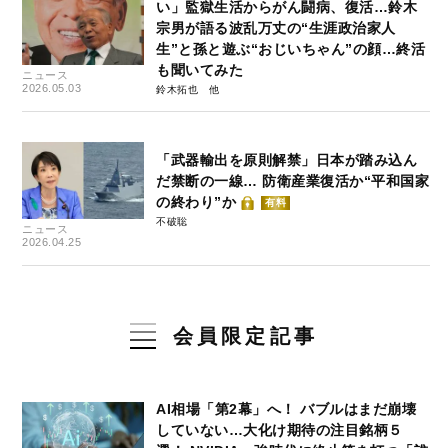
い」監獄生活からがん闘病、復活…鈴木
宗男が語る波乱万丈の“生涯政治家人
生”と孫と遊ぶ“おじいちゃん”の顔…終活
も聞いてみた
ニュース
2026.05.03
鈴木拓也
「武器輸出を原則解禁」日本が踏み込ん
だ禁断の一線… 防衛産業復活か“平和国家
の終わり”か
有料
不破聡
ニュース
2026.04.25
会員限定記事
AI相場「第2幕」へ！ バブルはまだ崩壊
していない…大化け期待の注目銘柄５