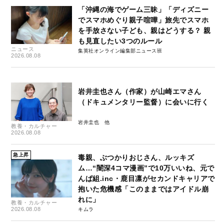
「沖縄の海でゲーム三昧」「ディズニー
でスマホめぐり親子喧嘩」旅先でスマホ
を手放さない子ども、親はどうする？ 親
も見直したい3つのルール
ニュース
集英社オンライン編集部ニュース班
2026.08.08
岩井圭也さん（作家）が山崎エマさん
（ドキュメンタリー監督）に会いに行く
岩井圭也
教養・カルチャー
2026.08.08
急上昇
毒親、ぶつかりおじさん、ルッキズ
ム…“闇深4コマ漫画”で10万いいね、元で
んぱ組.inc・鹿目凛がセカンドキャリアで
抱いた危機感「このままではアイドル崩
れに」
教養・カルチャー
2026.08.08
キムラ