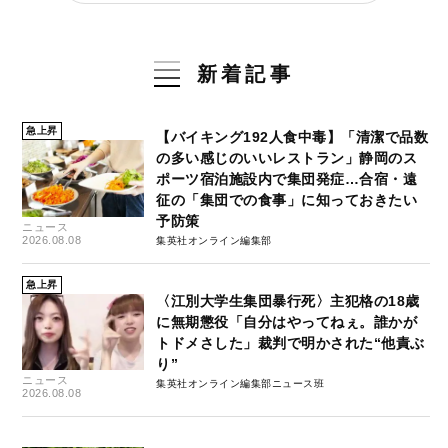
新着記事
急上昇
【バイキング192人食中毒】「清潔で品数
の多い感じのいいレストラン」静岡のス
ポーツ宿泊施設内で集団発症…合宿・遠
征の「集団での食事」に知っておきたい
予防策
ニュース
2026.08.08
集英社オンライン編集部
急上昇
〈江別大学生集団暴行死〉主犯格の18歳
に無期懲役「自分はやってねぇ。誰かが
トドメさした」裁判で明かされた“他責ぶ
り”
ニュース
集英社オンライン編集部ニュース班
2026.08.08