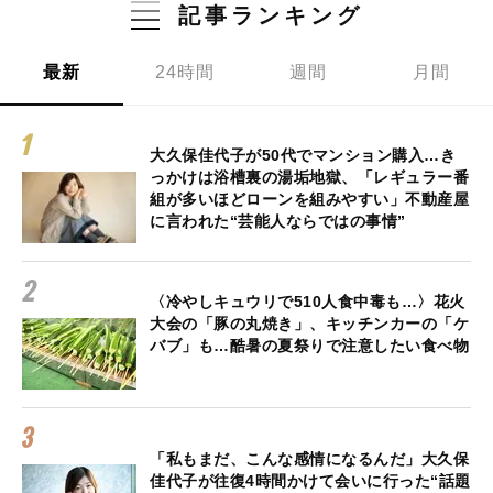
記事ランキング
最新
24時間
週間
月間
大久保佳代子が50代でマンション購入…き
っかけは浴槽裏の湯垢地獄、「レギュラー番
組が多いほどローンを組みやすい」不動産屋
に言われた“芸能人ならではの事情”
〈冷やしキュウリで510人食中毒も…〉花火
大会の「豚の丸焼き」、キッチンカーの「ケ
バブ」も…酷暑の夏祭りで注意したい食べ物
「私もまだ、こんな感情になるんだ」大久保
佳代子が往復4時間かけて会いに行った“話題