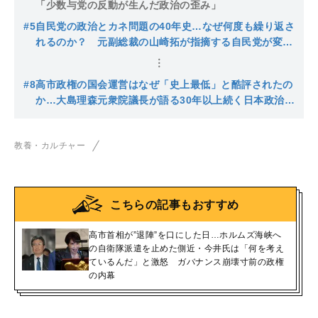
「少数与党の反動が生んだ政治の歪み」
#5
自民党の政治とカネ問題の40年史…なぜ何度も繰り返さ
れるのか？ 元副総裁の山崎拓が指摘する自民党が変わ
らない理由
#8
高市政権の国会運営はなぜ「史上最低」と酷評されたの
か…大島理森元衆院議長が語る30年以上続く日本政治の
迷走
教養・カルチャー
こちらの記事もおすすめ
高市首相が”退陣”を口にした日…ホルムズ海峡へ
の自衛隊派遣を止めた側近・今井氏は「何を考え
ているんだ」と激怒 ガバナンス崩壊寸前の政権
の内幕