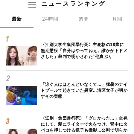
ニュースランキング
最新
24時間
週間
月間
〈江別大学生集団暴行死〉主犯格の18歳に
無期懲役「自分はやってねぇ。誰かがトドメ
さした」裁判で明かされた“他責ぶり”
「泳ぐ人はほとんどいなくて…」猛暑のナイ
トプールで起きていた異変…港区女子が明か
すその実態
〈江別・集団暴行死〉「グロかった…」全裸
にして、髪にライターで火をつけ、背中にタ
バコを押しつける様子も撮影…公判で明らか