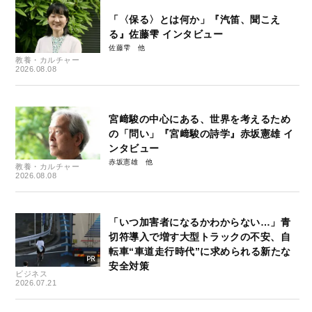
「〈保る〉とは何か」『汽笛、聞こえ
る』佐藤雫 インタビュー
佐藤雫
教養・カルチャー
2026.08.08
宮﨑駿の中心にある、世界を考えるため
の「問い」『宮﨑駿の詩学』赤坂憲雄 イ
ンタビュー
赤坂憲雄
教養・カルチャー
2026.08.08
「いつ加害者になるかわからない…」青
切符導入で増す大型トラックの不安、自
転車“車道走行時代”に求められる新たな
安全対策
ビジネス
2026.07.21