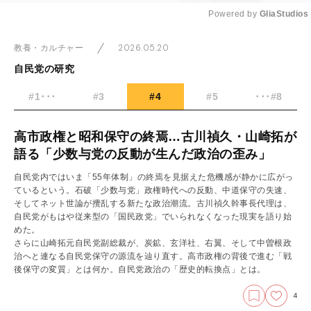
Powered by 
GliaStudios
Mute
2026.05.20
教養・カルチャー
自民党の研究
#1･･･
#3
#4
#5
･･･#8
高市政権と昭和保守の終焉…古川禎久・山崎拓が
語る「少数与党の反動が生んだ政治の歪み」
自民党内ではいま「55年体制」の終焉を見据えた危機感が静かに広がっ
ているという。石破「少数与党」政権時代への反動、中道保守の失速、
そしてネット世論が攪乱する新たな政治潮流。古川禎久幹事長代理は、
自民党がもはや従来型の「国民政党」でいられなくなった現実を語り始
めた。
さらに山崎拓元自民党副総裁が、炭鉱、玄洋社、右翼、そして中曽根政
治へと連なる自民党保守の源流を辿り直す。高市政権の背後で進む「戦
後保守の変質」とは何か。自民党政治の「歴史的転換点」とは。
4