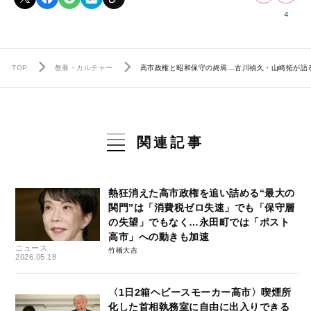
4
TOP
教養・カルチャー
高市政権と昭和保守の終焉…古川禎久・山崎拓が語
関連記事
熱狂消えた高市政権を追い詰める“最大の
関門”は「消費税ゼロ失速」でも「保守層
の失望」でもなく…永田町では「ポスト
高市」への動きも加速
ニュース
竹橋大吉
2026.05.18
〈1日2箱ヘビースモーカー高市〉喫煙所
化した首相執務室に自由に出入りできる