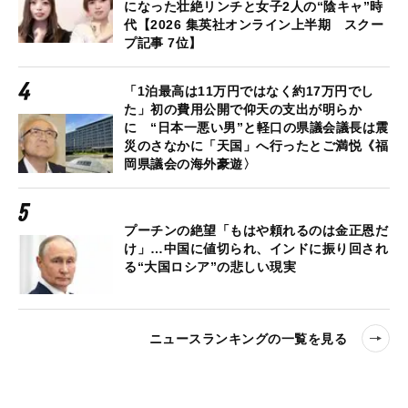
になった壮絶リンチと女子2人の“陰キャ”時
代【2026 集英社オンライン上半期 スクー
プ記事 7位】
「1泊最高は11万円ではなく約17万円でし
た」初の費用公開で仰天の支出が明らか
に “日本一悪い男”と軽口の県議会議長は震
災のさなかに「天国」へ行ったとご満悦《福
岡県議会の海外豪遊〉
プーチンの絶望「もはや頼れるのは金正恩だ
け」…中国に値切られ、インドに振り回され
る“大国ロシア”の悲しい現実
ニュースランキングの一覧を見る