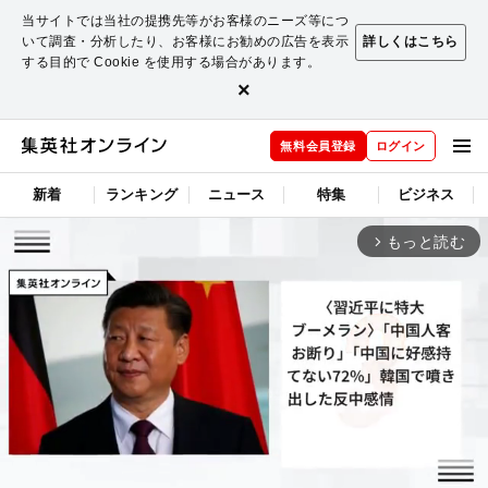
当サイトでは当社の提携先等がお客様のニーズ等につ
いて調査・分析したり、お客様にお勧めの広告を表示
詳しくはこちら
する目的で Cookie を使用する場合があります。
×
無料会員登録
ログイン
新着
ランキング
ニュース
特集
ビジネス
もっと読む
arrow_forward_ios