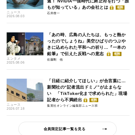
選！ NVIDIA一強時代に終止符を打つ「誰
もが知っている」あの会社とは
有料
ニュース
石井僚一
2026.08.03
「あの時、広島の人たちは、もっと熱か
ったのでしょうね」美空ひばりのつぶや
きに込められた平和への祈り…『一本の
鉛筆』で伝えた反戦への意志
有料
エンタメ
佐藤剛
2025.08.06
「日経に紹介してほしい」が合言葉に…
新聞社の“記者流出ドミノ”が止まらな
い 「TikToker化まで求められた」現場
記者から不満続出
有料
ニュース
集英社オンライン編集部ニュース班
2026.07.18
会員限定記事一覧を見る