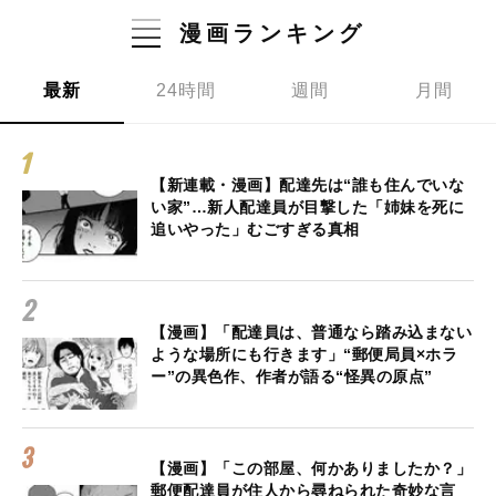
漫画ランキング
最新
24時間
週間
月間
【新連載・漫画】配達先は“誰も住んでいな
い家”…新人配達員が目撃した「姉妹を死に
追いやった」むごすぎる真相
【漫画】「配達員は、普通なら踏み込まない
ような場所にも行きます」“郵便局員×ホラ
ー”の異色作、作者が語る“怪異の原点”
【漫画】「この部屋、何かありましたか？」
郵便配達員が住人から尋ねられた奇妙な言