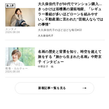
大久保佳代子が50代でマンション購入…
急上昇
きっかけは浴槽裏の湯垢地獄、「レギュ
ラー番組が多いほどローンを組みやす
い」不動産屋に言われた“芸能人ならでは
の事情”
エンタメ
大久保佳代子のほどほどな毎日#22
2026.08.08
大久保佳代子
名画の歴史と背景を知り、時空を超えて
旅をする『旅から生まれた名画』中野京
子 インタビュー
中野京子
教養・カルチャー
2026.08.08
新着記事一覧を見る