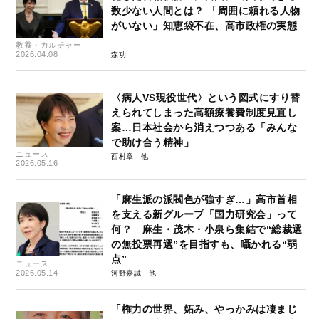
数少ない人間とは？ 「周囲に頼れる人物
がいない」知恵袋不在、高市政権の実態
教養・カルチャー
2026.04.08
森功
〈病人VS現役世代〉という図式にすり替
えられてしまった高額療養費制度見直し
案…日本社会から消えつつある「みんな
で助け合う精神」
ニュース
西村章
2026.05.16
「麻生派の派閥色が強すぎ…」高市首相
を支える新グループ「国力研究会」って
何？ 麻生・茂木・小泉ら集結で“総裁選
の無投票再選”を目指すも、囁かれる“弱
点”
ニュース
2026.05.14
河野嘉誠
「権力の世界、妬み、やっかみは凄まじ