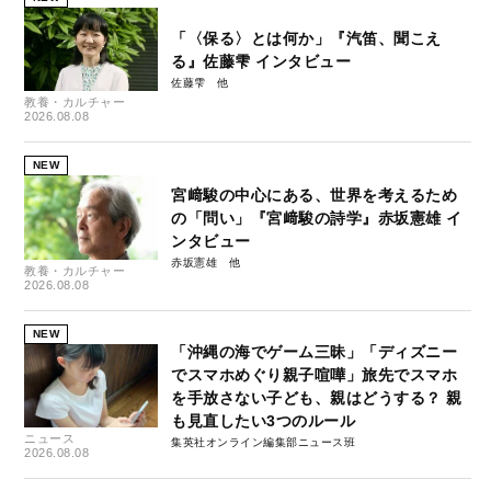
「〈保る〉とは何か」『汽笛、聞こえ
る』佐藤雫 インタビュー
佐藤雫
教養・カルチャー
2026.08.08
NEW
宮﨑駿の中心にある、世界を考えるため
の「問い」『宮﨑駿の詩学』赤坂憲雄 イ
ンタビュー
赤坂憲雄
教養・カルチャー
2026.08.08
NEW
「沖縄の海でゲーム三昧」「ディズニー
でスマホめぐり親子喧嘩」旅先でスマホ
を手放さない子ども、親はどうする？ 親
も見直したい3つのルール
ニュース
集英社オンライン編集部ニュース班
2026.08.08