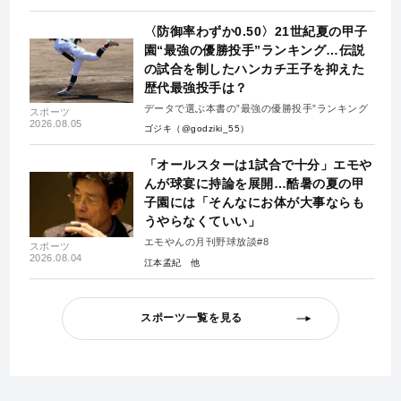
〈防御率わずか0.50〉21世紀夏の甲子
園“最強の優勝投手”ランキング…伝説
の試合を制したハンカチ王子を抑えた
歴代最強投手は？
データで選ぶ本書の”最強の優勝投手”ランキング
スポーツ
2026.08.05
ゴジキ（@godziki_55）
「オールスターは1試合で十分」エモや
んが球宴に持論を展開…酷暑の夏の甲
子園には「そんなにお体が大事ならも
うやらなくていい」
エモやんの月刊野球放談#8
スポーツ
2026.08.04
江本孟紀
スポーツ一覧を見る