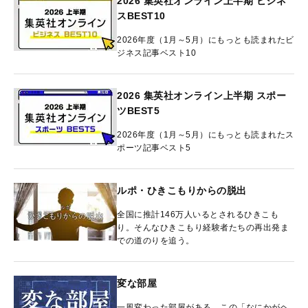
2026 集英社オンライン上半期 ビジネ
スBEST10
2026年度（1月～5月）にもっとも読まれたビ
ジネス記事ベスト10
2026 集英社オンライン上半期 スポー
ツBEST5
2026年度（1月～5月）にもっとも読まれたス
ポーツ記事ベスト5
ルポ・ひきこもりからの脱出
全国に推計146万人いるとされるひきこも
り。そんなひきこもり経験者たちの再出発ま
での道のりを追う。
変な部屋
一風変わった部屋がある。この「なにかがヘ