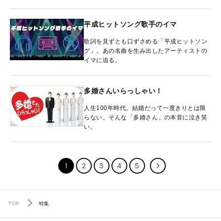
平成ヒットソング歌手のイマ
歌詞を見ずとも口ずさめる「平成ヒットソン
グ」。あの名曲を生み出したアーティストの
イマに迫る。
多婚さんいらっしゃい！
人生100年時代。結婚だって一度きりとは限
らない。そんな「多婚さん」の本音に泣き笑
い。
1
2
3
4
5
TOP
特集