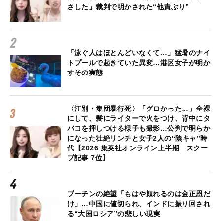
さした」裁判で明かされた“他責ぶり”
「泳ぐ人はほとんどいなくて…」猛暑のナイ
トプールで起きていた異変…港区女子が明か
すその実態
〈江別・集団暴行死〉「グロかった…」全裸
にして、髪にライターで火をつけ、背中にタ
バコを押しつける様子も撮影…公判で明らか
になった壮絶リンチと女子2人の“陰キャ”時
代【2026 集英社オンライン上半期 スクー
プ記事 7位】
プーチンの絶望「もはや頼れるのは金正恩だ
け」…中国に値切られ、インドに振り回され
る“大国ロシア”の悲しい現実