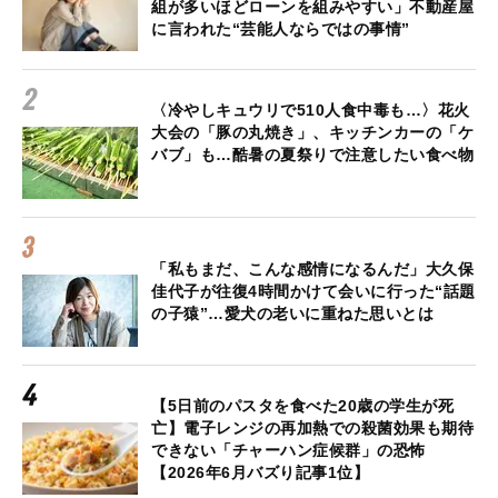
組が多いほどローンを組みやすい」不動産屋
に言われた“芸能人ならではの事情”
〈冷やしキュウリで510人食中毒も…〉花火
大会の「豚の丸焼き」、キッチンカーの「ケ
バブ」も…酷暑の夏祭りで注意したい食べ物
「私もまだ、こんな感情になるんだ」大久保
佳代子が往復4時間かけて会いに行った“話題
の子猿”…愛犬の老いに重ねた思いとは
【5日前のパスタを食べた20歳の学生が死
亡】電子レンジの再加熱での殺菌効果も期待
できない「チャーハン症候群」の恐怖
【2026年6月バズり記事1位】