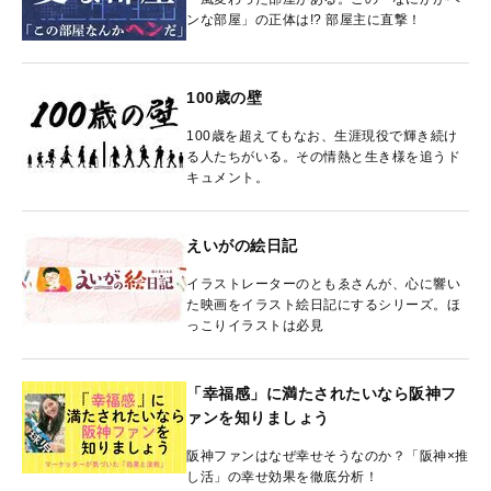
ンな部屋」の正体は!? 部屋主に直撃！
100歳の壁
100歳を超えてもなお、生涯現役で輝き続け
る人たちがいる。その情熱と生き様を追うド
キュメント。
えいがの絵日記
イラストレーターのともゑさんが、心に響い
た映画をイラスト絵日記にするシリーズ。ほ
っこりイラストは必見
「幸福感」に満たされたいなら阪神フ
ァンを知りましょう
阪神ファンはなぜ幸せそうなのか？「阪神×推
し活」の幸せ効果を徹底分析！