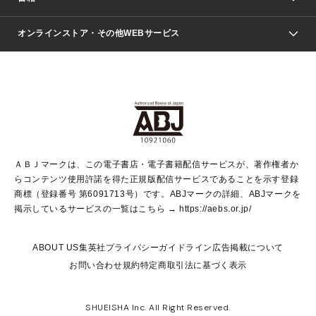
青年マンガ
ジャンプSQ.
Seventeen
週刊ヤングジャンプ
オンラインストア・その他WEBサービス
文芸・文庫・総合
芸能・情報・スポーツ
少女マンガ
Vジャンプ
non-no Web
ヤングジャンプ定期購読デジタル
すばる
Myojo
オンラインストア
りぼん
学芸・ノンフィクション・新書
最強ジャンプ
女性マンガ
@BAILA
ヤンジャン＋
小説すばる
週プレNEWS
マーガレット
集英社OTOコンテンツ
集英社 学芸編集部
少年ジャンプ＋
その他WEBサービス
クッキー
ライトノベル・ノベライズ
MAQUIA ONLINE
となりのヤングジャンプ
集英社 文芸ステーション
週プレ グラジャパ！
別冊マーガレット
SHUEISHA MANGA-ART HERITAGE
集英社 ビジネス書
ゼブラック
ココハナ
SHUEISHA ADNAVI
SPUR.JP
集英社Webマガジン Cobalt
グランドジャンプ
web 集英社文庫
キッズ
web Sportiva
マンガMee
ジャンプキャラクターズストア
集英社新書
ジャンプルーキー！
月刊オフィスユー
ＡＢＪマークは、この電子書店・電子書籍配信サービスが、著作権者か
EDITOR'S LAB
LEE
集英社オレンジ文庫
ウルトラジャンプ
青春と読書
パラスポ＋！
らコンテンツ使用許諾を得た正規版配信サービスであることを示す登録
集英社みらい文庫
リマコミ＋
HAPPY PLUS STORE
集英社新書プラス
ジャンプTOON
商標（登録番号 第6091713号）です。ABJマークの詳細、ABJマークを
Marisol
シフォン文庫
アジア人物史
S-KIDS.LAND
マンガMeets
掲示しているサービスの一覧はこちら →
https://aebs.or.jp/
shueisha vox
よみタイ
S-MANGA
Web éclat
ダッシュエックス文庫
LEEマルシェ
kotoba
集英社ジャンプリミックス
ABOUT US
集英社プライバシーガイドライン
広告掲載について
T JAPAN:The New York Times Style Magazine
JUMP j BOOKS
お問い合わせ
規約
特定商取引法に基づく表示
SHOP Marisol
e!集英社
集英社コミック文庫
集英社女性誌ポータル
éclat premium
imidas
MEN'S NON-NO WEB
SHUEISHA Inc. All Right Reserved.