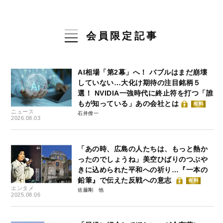
会員限定記事
AI相場「第2幕」へ！ バブルはまだ崩壊
していない…大化け期待の注目銘柄５
選！ NVIDIA一強時代に終止符を打つ「誰
もが知っている」あの会社とは
有料
ニュース
石井僚一
2026.08.03
「あの時、広島の人たちは、もっと熱か
ったのでしょうね」美空ひばりのつぶや
きに込められた平和への祈り…『一本の
鉛筆』で伝えた反戦への意志
有料
エンタメ
佐藤剛
2025.08.06