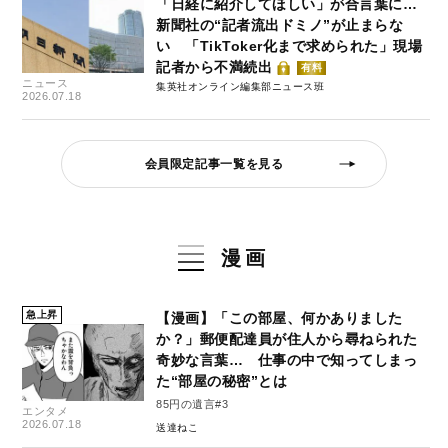
「日経に紹介してほしい」が合言葉に…
新聞社の“記者流出ドミノ”が止まらな
い 「TikToker化まで求められた」現場
記者から不満続出
有料
ニュース
集英社オンライン編集部ニュース班
2026.07.18
会員限定記事一覧を見る
漫画
急上昇
【漫画】「この部屋、何かありました
か？」郵便配達員が住人から尋ねられた
奇妙な言葉… 仕事の中で知ってしまっ
た“部屋の秘密”とは
85円の遺言#3
エンタメ
2026.07.18
送達ねこ