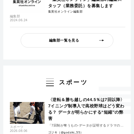
タッフ（業務委託）を募集します
集英社オンライン編集部
編集部
2024.06.24
編集部一覧を見る
スポーツ
〈逆転＆勝ち越しの44.5％は7回以降〉
7イニング制導入で高校野球はどう変わ
る？ データが明らかにする“短縮”の弊
害
「7回制が奪うもの-データが証明するドラマの消
スポーツ
失-」
2026.08.06
ゴジキ（@godziki_55）