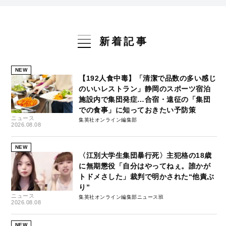
新着記事
NEW
【192人食中毒】「清潔で品数の多い感じ
のいいレストラン」静岡のスポーツ宿泊
施設内で集団発症…合宿・遠征の「集団
での食事」に知っておきたい予防策
ニュース
集英社オンライン編集部
2026.08.08
NEW
〈江別大学生集団暴行死〉主犯格の18歳
に無期懲役「自分はやってねぇ。誰かが
トドメさした」裁判で明かされた“他責ぶ
り”
ニュース
集英社オンライン編集部ニュース班
2026.08.08
NEW