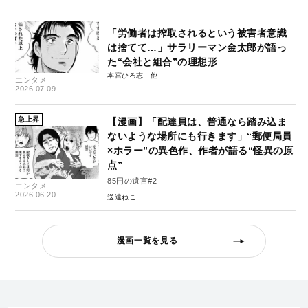
「労働者は搾取されるという被害者意識
は捨てて…」サラリーマン金太郎が語っ
た“会社と組合”の理想形
本宮ひろ志
エンタメ
2026.07.09
急上昇
【漫画】「配達員は、普通なら踏み込ま
ないような場所にも行きます」“郵便局員
×ホラー”の異色作、作者が語る“怪異の原
点”
85円の遺言#2
エンタメ
2026.06.20
送達ねこ
漫画一覧を見る