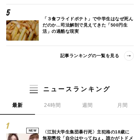
「３食フライドポテト」で中学生はなぜ死ん
だのか…司法解剖で見えてきた「500円生
活」の過酷な現実
記事ランキングの一覧を見る
ニュースランキング
最新
24時間
週間
月間
NEW
〈江別大学生集団暴行死〉主犯格の18歳に
無期懲役「自分はやってねぇ。誰かがトドメ