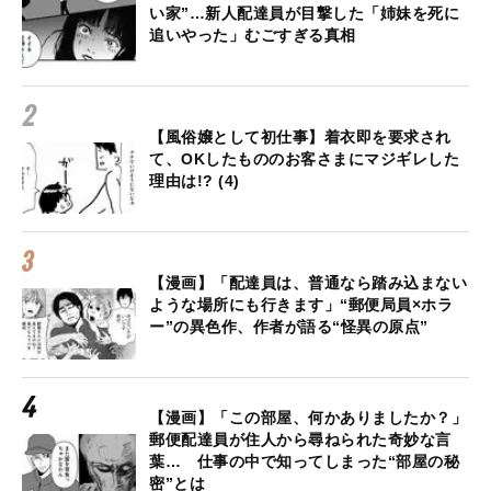
い家”…新人配達員が目撃した「姉妹を死に
追いやった」むごすぎる真相
【風俗嬢として初仕事】着衣即を要求され
て、OKしたもののお客さまにマジギレした
理由は!? (4)
【漫画】「配達員は、普通なら踏み込まない
ような場所にも行きます」“郵便局員×ホラ
ー”の異色作、作者が語る“怪異の原点”
【漫画】「この部屋、何かありましたか？」
郵便配達員が住人から尋ねられた奇妙な言
葉… 仕事の中で知ってしまった“部屋の秘
密”とは