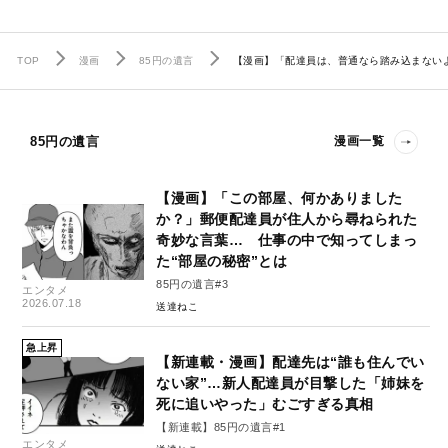
TOP
漫画
85円の遺言
【漫画】「配達員は、普通なら踏み込まないよ
85円の遺言
漫画一覧
【漫画】「この部屋、何かありました
か？」郵便配達員が住人から尋ねられた
奇妙な言葉… 仕事の中で知ってしまっ
た“部屋の秘密”とは
85円の遺言#3
エンタメ
2026.07.18
送達ねこ
急上昇
【新連載・漫画】配達先は“誰も住んでい
ない家”…新人配達員が目撃した「姉妹を
死に追いやった」むごすぎる真相
【新連載】85円の遺言#1
エンタメ