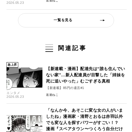
送達ねこ
2026.05.23
一覧を見る
関連記事
急上昇
【新連載・漫画】配達先は“誰も住んでい
ない家”…新人配達員が目撃した「姉妹を
死に追いやった」むごすぎる真相
【新連載】85円の遺言#1
エンタメ
送達ねこ
2026.05.23
「なんか今、あそこに変な女の人がいま
したね」漫画家・清野とおるは赤羽以外
でも変な人を探すパワーがすごい！？
漫画『スペアタウン〜つくろう自分だけ