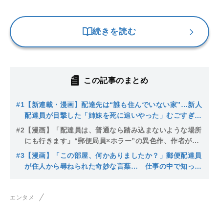
続きを読む
この記事のまとめ
#1
【新連載・漫画】配達先は“誰も住んでいない家”…新人
配達員が目撃した「姉妹を死に追いやった」むごすぎる
真相
#2
【漫画】「配達員は、普通なら踏み込まないような場所
にも行きます」“郵便局員×ホラー”の異色作、作者が語
る“怪異の原点”
#3
【漫画】「この部屋、何かありましたか？」郵便配達員
が住人から尋ねられた奇妙な言葉… 仕事の中で知って
しまった“部屋の秘密”とは
エンタメ