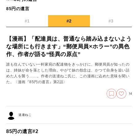
85円の遺言
#1
#2
#3
【漫画】「配達員は、普通なら踏み込まないよう
な場所にも行きます」“郵便局員×ホラー”の異色
作、作者が語る“怪異の原点”
誰も住んでいない一軒家宛の配達物をきっかけに、郵便局員が知ったの
は、姉妹が命を落とした理由。やがて妹の怨念は、かつて自身を追い詰
めた人を襲う……。作者の送達ねこ氏に、この漫画に込めた意味を聞い
た。
〈漫画『85円の遺言』第2話〉
14
送達ねこ
85円の遺言#2