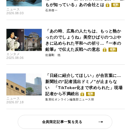
もが知っている」あの会社とは
有料
ニュース
石井僚一
2026.08.03
「あの時、広島の人たちは、もっと熱か
ったのでしょうね」美空ひばりのつぶや
きに込められた平和への祈り…『一本の
鉛筆』で伝えた反戦への意志
有料
エンタメ
佐藤剛
2025.08.06
「日経に紹介してほしい」が合言葉に…
新聞社の“記者流出ドミノ”が止まらな
い 「TikToker化まで求められた」現場
記者から不満続出
有料
ニュース
集英社オンライン編集部ニュース班
2026.07.18
会員限定記事一覧を見る