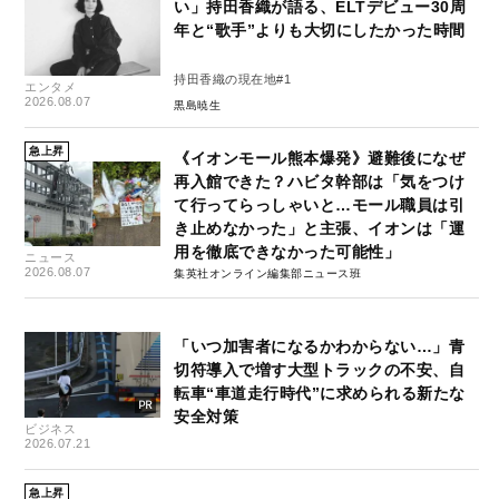
い」持田香織が語る、ELTデビュー30周
年と“歌手”よりも大切にしたかった時間
持田香織の現在地#1
エンタメ
2026.08.07
黒島暁生
急上昇
《イオンモール熊本爆発》避難後になぜ
再入館できた？ハビタ幹部は「気をつけ
て行ってらっしゃいと…モール職員は引
き止めなかった」と主張、イオンは「運
用を徹底できなかった可能性」
ニュース
2026.08.07
集英社オンライン編集部ニュース班
「いつ加害者になるかわからない…」青
切符導入で増す大型トラックの不安、自
転車“車道走行時代”に求められる新たな
安全対策
ビジネス
2026.07.21
急上昇