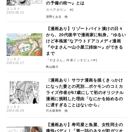
の予備の街〜』とは
エンタメ
スペアタウン #2
2025.06.15
清野とおる
【漫画あり】リゾートバイト漬けの日々
から、20代後半で漫画家に転身。“ゆるい
けど本格派”なアウトドアコメディ漫画
『やまさん〜山小屋三姉妹〜』ができる
まで
エンタメ
『やまさん』作者インタビュー#1
2023.02.17
鳥山徳斗
〈漫画あり〉サウナ漫画を描くきっかけ
になった妻との死別…ポケモンのコミカ
ライズ作者が67歳にして初のオリジナル
漫画に挑戦した理由「なにかを始めるの
に遅すぎることはないから」
エンタメ
2024.05.28
穴久保幸作
【漫画あり】寿司屋と魚屋、女性同士の
痛快バディ！「第一話のネタが初ガツオ