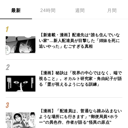
最新
24時間
週間
月間
【新連載・漫画】配達先は“誰も住んでいな
い家”…新人配達員が目撃した「姉妹を死に
追いやった」むごすぎる真相
【漫画】秘訣は「視界の中心ではなく、端で
視ること」。オカルト研究家・角由紀子が語
る「霊が視えるようになる訓練」
【漫画】「配達員は、普通なら踏み込まない
ような場所にも行きます」“郵便局員×ホラ
ー”の異色作、作者が語る“怪異の原点”