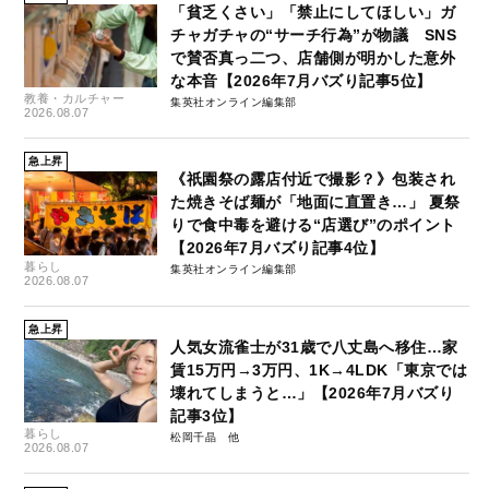
「貧乏くさい」「禁止にしてほしい」ガ
チャガチャの“サーチ行為”が物議 SNS
で賛否真っ二つ、店舗側が明かした意外
な本音【2026年7月バズり記事5位】
教養・カルチャー
集英社オンライン編集部
2026.08.07
急上昇
《祇園祭の露店付近で撮影？》包装され
た焼きそば麺が「地面に直置き…」 夏祭
りで食中毒を避ける“店選び”のポイント
【2026年7月バズり記事4位】
暮らし
集英社オンライン編集部
2026.08.07
急上昇
人気女流雀士が31歳で八丈島へ移住…家
賃15万円→3万円、1K→4LDK「東京では
壊れてしまうと…」【2026年7月バズり
記事3位】
暮らし
松岡千晶
2026.08.07