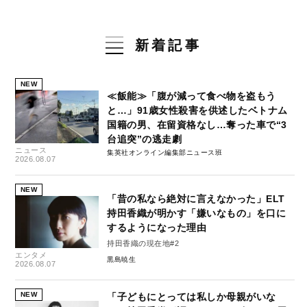
新着記事
NEW
≪飯能≫「腹が減って食べ物を盗もう
と…」91歳女性殺害を供述したベトナム
国籍の男、在留資格なし…奪った車で“3
台追突”の逃走劇
ニュース
集英社オンライン編集部ニュース班
2026.08.07
NEW
「昔の私なら絶対に言えなかった」ELT
持田香織が明かす「嫌いなもの」を口に
するようになった理由
持田香織の現在地#2
エンタメ
黒島暁生
2026.08.07
NEW
「子どもにとっては私しか母親がいな