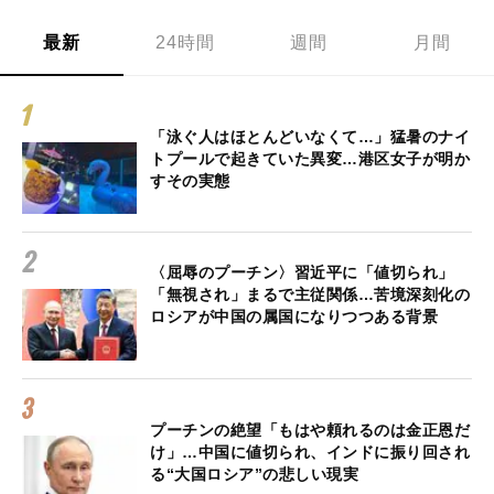
最新
24時間
週間
月間
「泳ぐ人はほとんどいなくて…」猛暑のナイ
トプールで起きていた異変…港区女子が明か
すその実態
〈屈辱のプーチン〉習近平に「値切られ」
「無視され」まるで主従関係…苦境深刻化の
ロシアが中国の属国になりつつある背景
プーチンの絶望「もはや頼れるのは金正恩だ
け」…中国に値切られ、インドに振り回され
る“大国ロシア”の悲しい現実