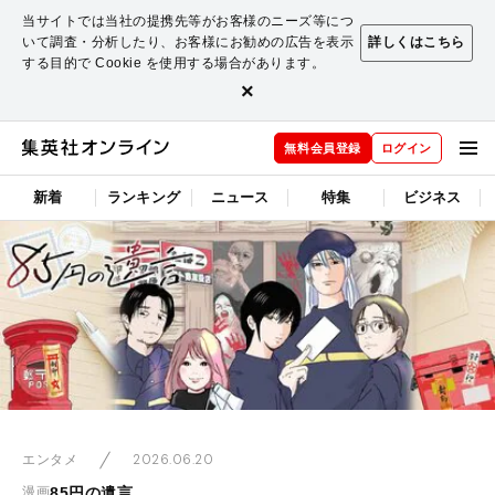
当サイトでは当社の提携先等がお客様のニーズ等につ
いて調査・分析したり、お客様にお勧めの広告を表示
詳しくはこちら
する目的で Cookie を使用する場合があります。
×
無料会員登録
ログイン
新着
ランキング
ニュース
特集
ビジネス
2026.06.20
エンタメ
85円の遺言
漫画