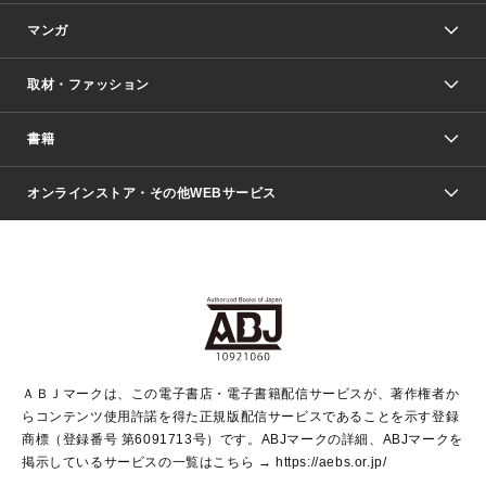
マンガ
取材・ファッション
少年マンガ
週刊少年ジャンプ
書籍
ファッション・美容
青年マンガ
ジャンプSQ.
Seventeen
週刊ヤングジャンプ
オンラインストア・その他WEBサービス
文芸・文庫・総合
芸能・情報・スポーツ
少女マンガ
Vジャンプ
non-no Web
ヤングジャンプ定期購読デジタル
すばる
Myojo
オンラインストア
りぼん
学芸・ノンフィクション・新書
最強ジャンプ
女性マンガ
@BAILA
ヤンジャン＋
小説すばる
週プレNEWS
マーガレット
集英社OTOコンテンツ
集英社 学芸編集部
少年ジャンプ＋
その他WEBサービス
クッキー
ライトノベル・ノベライズ
MAQUIA ONLINE
となりのヤングジャンプ
集英社 文芸ステーション
週プレ グラジャパ！
別冊マーガレット
SHUEISHA MANGA-ART HERITAGE
集英社 ビジネス書
ゼブラック
ココハナ
SHUEISHA ADNAVI
SPUR.JP
集英社Webマガジン Cobalt
グランドジャンプ
web 集英社文庫
キッズ
web Sportiva
マンガMee
ジャンプキャラクターズストア
集英社新書
ジャンプルーキー！
月刊オフィスユー
ＡＢＪマークは、この電子書店・電子書籍配信サービスが、著作権者か
EDITOR'S LAB
LEE
集英社オレンジ文庫
ウルトラジャンプ
青春と読書
パラスポ＋！
らコンテンツ使用許諾を得た正規版配信サービスであることを示す登録
集英社みらい文庫
リマコミ＋
HAPPY PLUS STORE
集英社新書プラス
ジャンプTOON
商標（登録番号 第6091713号）です。ABJマークの詳細、ABJマークを
Marisol
シフォン文庫
アジア人物史
S-KIDS.LAND
マンガMeets
掲示しているサービスの一覧はこちら →
https://aebs.or.jp/
shueisha vox
よみタイ
S-MANGA
Web éclat