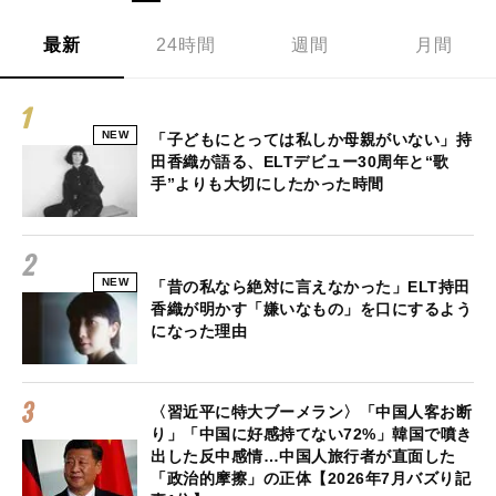
最新
24時間
週間
月間
NEW
「子どもにとっては私しか母親がいない」持
田香織が語る、ELTデビュー30周年と“歌
手”よりも大切にしたかった時間
NEW
「昔の私なら絶対に言えなかった」ELT持田
香織が明かす「嫌いなもの」を口にするよう
になった理由
〈習近平に特大ブーメラン〉「中国人客お断
り」「中国に好感持てない72%」韓国で噴き
出した反中感情…中国人旅行者が直面した
「政治的摩擦」の正体【2026年7月バズり記