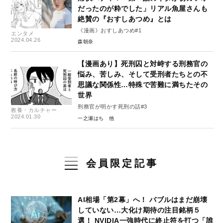
だったのが粋でした」リアル魚屋さんも
絶賛の『おすしあつめ』とは
《漫画》おすしあつめ#1
エンタメ
2024.04.26
森朝奈
【漫画あり】死刑囚と対峙する刑務官の
悩み、苦しみ、そして受刑者たちとの不
思議な関係性…特殊で苦難に満ちたその
世界
刑務官が明かす死刑の話#3
教養・カルチャー
2024.01.30
一之瀬はち
会員限定記事
AI相場「第2幕」へ！ バブルはまだ崩壊
していない…大化け期待の注目銘柄５
選！ NVIDIA一強時代に終止符を打つ「誰