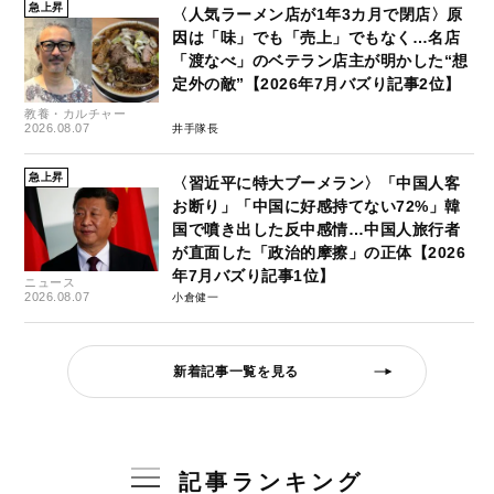
急上昇
〈人気ラーメン店が1年3カ月で閉店〉原
因は「味」でも「売上」でもなく…名店
「渡なべ」のベテラン店主が明かした“想
定外の敵”【2026年7月バズり記事2位】
教養・カルチャー
2026.08.07
井手隊長
急上昇
〈習近平に特大ブーメラン〉「中国人客
お断り」「中国に好感持てない72%」韓
国で噴き出した反中感情…中国人旅行者
が直面した「政治的摩擦」の正体【2026
年7月バズり記事1位】
ニュース
2026.08.07
小倉健一
新着記事一覧を見る
記事ランキング