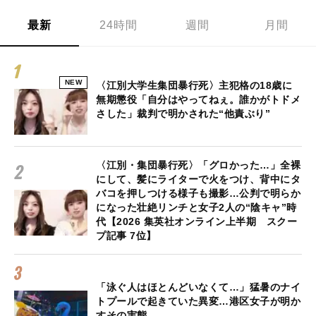
最新
24時間
週間
月間
NEW
〈江別大学生集団暴行死〉主犯格の18歳に
無期懲役「自分はやってねぇ。誰かがトドメ
さした」裁判で明かされた“他責ぶり”
〈江別・集団暴行死〉「グロかった…」全裸
にして、髪にライターで火をつけ、背中にタ
バコを押しつける様子も撮影…公判で明らか
になった壮絶リンチと女子2人の“陰キャ”時
代【2026 集英社オンライン上半期 スクー
プ記事 7位】
「泳ぐ人はほとんどいなくて…」猛暑のナイ
トプールで起きていた異変…港区女子が明か
すその実態