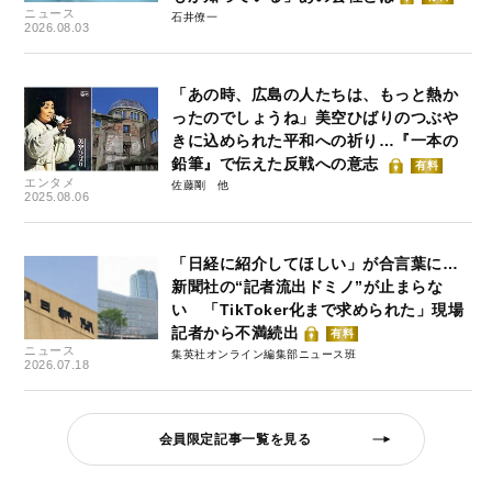
ニュース
石井僚一
2026.08.03
「あの時、広島の人たちは、もっと熱か
ったのでしょうね」美空ひばりのつぶや
きに込められた平和への祈り…『一本の
鉛筆』で伝えた反戦への意志
有料
エンタメ
佐藤剛
2025.08.06
「日経に紹介してほしい」が合言葉に…
新聞社の“記者流出ドミノ”が止まらな
い 「TikToker化まで求められた」現場
記者から不満続出
有料
ニュース
集英社オンライン編集部ニュース班
2026.07.18
会員限定記事一覧を見る