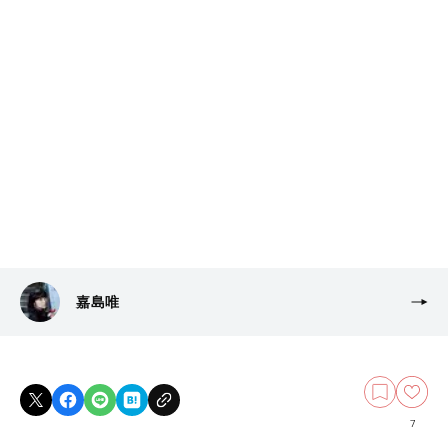
嘉島唯
7