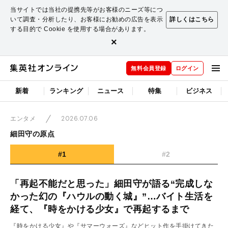
当サイトでは当社の提携先等がお客様のニーズ等につ
いて調査・分析したり、お客様にお勧めの広告を表示
詳しくはこちら
する目的で Cookie を使用する場合があります。
×
無料会員登録
ログイン
新着
ランキング
ニュース
特集
ビジネス
2026.07.06
エンタメ
細田守の原点
#1
#2
「再起不能だと思った」細田守が語る“完成しな
かった幻の『ハウルの動く城』”…バイト生活を
経て、『時をかける少女』で再起するまで
『時をかける少女』や『サマーウォーズ』などヒット作を手掛けてきた