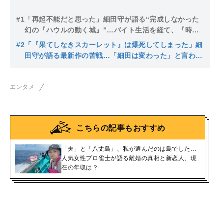
#1
「再起不能だと思った」細田守が語る“完成しなかった
幻の『ハウルの動く城』”…バイト生活を経て、『時を
かける少女』で再起するまで
#2
「『果てしなきスカーレット』は爆死してしまった」細
田守が語る最新作の苦戦…「細田は変わった」と言われ
ても、中学生の頃から変わらない“原点”
エンタメ
こちらの記事もおすすめ
「夫」と「八丈島」、私が選んだのは島でした…
人気女性プロ雀士が語る離婚の真相と新恋人、現
在の年収は？