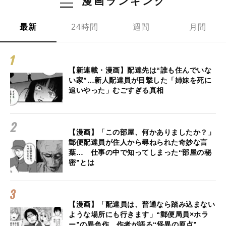
漫画ランキング
最新
24時間
週間
月間
【新連載・漫画】配達先は“誰も住んでいな
い家”…新人配達員が目撃した「姉妹を死に
追いやった」むごすぎる真相
【漫画】「この部屋、何かありましたか？」
郵便配達員が住人から尋ねられた奇妙な言
葉… 仕事の中で知ってしまった“部屋の秘
密”とは
【漫画】「配達員は、普通なら踏み込まない
ような場所にも行きます」“郵便局員×ホラ
ー”の異色作、作者が語る“怪異の原点”