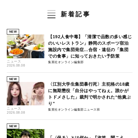
新着記事
NEW
【192人食中毒】「清潔で品数の多い感じ
のいいレストラン」静岡のスポーツ宿泊
施設内で集団発症…合宿・遠征の「集団
での食事」に知っておきたい予防策
ニュース
集英社オンライン編集部
2026.08.08
NEW
〈江別大学生集団暴行死〉主犯格の18歳
に無期懲役「自分はやってねぇ。誰かが
トドメさした」裁判で明かされた“他責ぶ
り”
ニュース
集英社オンライン編集部ニュース班
2026.08.08
NEW
「〈保る〉とは何か」『汽笛、聞こえ