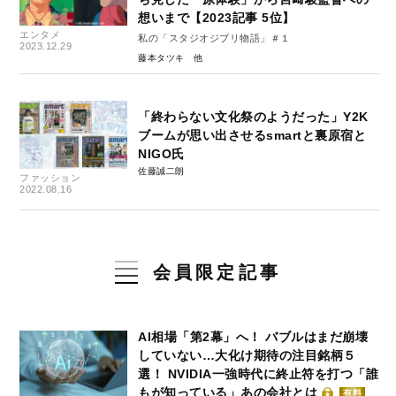
想いまで【2023記事 5位】
エンタメ
私の「スタジオジブリ物語」＃１
2023.12.29
藤本タツキ
「終わらない文化祭のようだった」Y2K
ブームが思い出させるsmartと裏原宿と
NIGO氏
佐藤誠二朗
ファッション
2022.08.16
会員限定記事
AI相場「第2幕」へ！ バブルはまだ崩壊
していない…大化け期待の注目銘柄５
選！ NVIDIA一強時代に終止符を打つ「誰
もが知っている」あの会社とは
有料