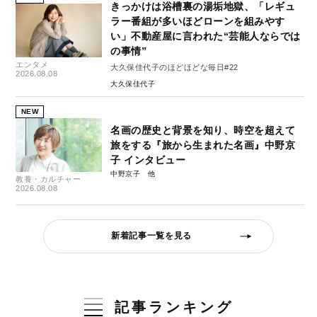
きっかけは浴槽裏の湯垢地獄、「レギュ
ラー番組が多いほどローンを組みやす
い」不動産屋に言われた“芸能人ならでは
の事情”
エンタメ
大久保佳代子のほどほどな毎日#22
2026.08.08
大久保佳代子
NEW
名画の歴史と背景を知り、時空を超えて
旅をする『旅から生まれた名画』中野京
子 インタビュー
中野京子
教養・カルチャー
2026.08.08
新着記事一覧を見る
記事ランキング