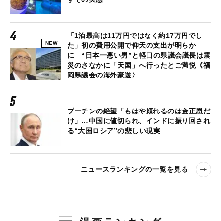
「1泊最高は11万円ではなく約17万円でし
NEW
た」初の費用公開で仰天の支出が明らか
に “日本一悪い男”と軽口の県議会議長は震
災のさなかに「天国」へ行ったとご満悦《福
岡県議会の海外豪遊〉
プーチンの絶望「もはや頼れるのは金正恩だ
け」…中国に値切られ、インドに振り回され
る“大国ロシア”の悲しい現実
ニュースランキングの一覧を見る