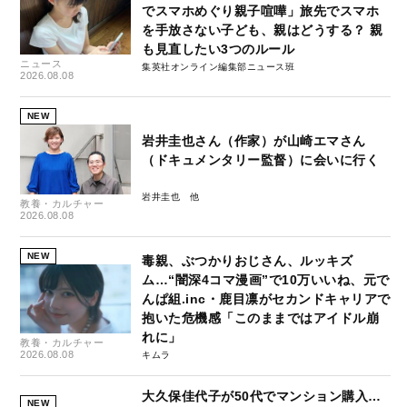
でスマホめぐり親子喧嘩」旅先でスマホ
を手放さない子ども、親はどうする？ 親
も見直したい3つのルール
ニュース
集英社オンライン編集部ニュース班
2026.08.08
NEW
岩井圭也さん（作家）が山崎エマさん
（ドキュメンタリー監督）に会いに行く
岩井圭也
教養・カルチャー
2026.08.08
NEW
毒親、ぶつかりおじさん、ルッキズ
ム…“闇深4コマ漫画”で10万いいね、元で
んぱ組.inc・鹿目凛がセカンドキャリアで
抱いた危機感「このままではアイドル崩
れに」
教養・カルチャー
2026.08.08
キムラ
大久保佳代子が50代でマンション購入…
NEW