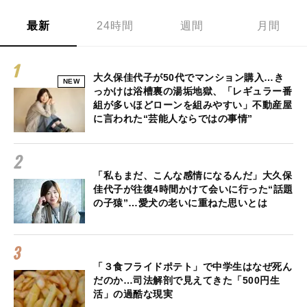
最新
24時間
週間
月間
大久保佳代子が50代でマンション購入…き
NEW
っかけは浴槽裏の湯垢地獄、「レギュラー番
組が多いほどローンを組みやすい」不動産屋
に言われた“芸能人ならではの事情”
「私もまだ、こんな感情になるんだ」大久保
佳代子が往復4時間かけて会いに行った“話題
の子猿”…愛犬の老いに重ねた思いとは
「３食フライドポテト」で中学生はなぜ死ん
だのか…司法解剖で見えてきた「500円生
活」の過酷な現実