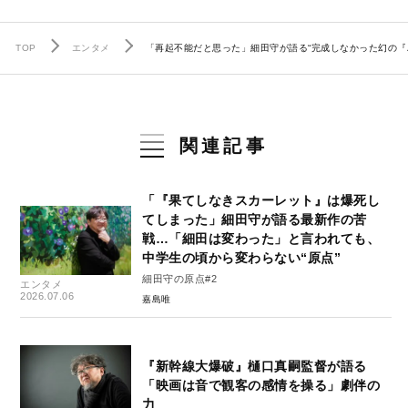
TOP
エンタメ
「再起不能だと思った」細田守が語る“完成しなかった幻の『
関連記事
「『果てしなきスカーレット』は爆死し
てしまった」細田守が語る最新作の苦
戦…「細田は変わった」と言われても、
中学生の頃から変わらない“原点”
細田守の原点#2
エンタメ
2026.07.06
嘉島唯
『新幹線大爆破』樋口真嗣監督が語る
「映画は音で観客の感情を操る」劇伴の
力