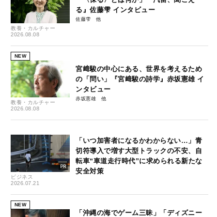
る』佐藤雫 インタビュー
佐藤雫
教養・カルチャー
2026.08.08
NEW
宮﨑駿の中心にある、世界を考えるため
の「問い」『宮﨑駿の詩学』赤坂憲雄 イ
ンタビュー
赤坂憲雄
教養・カルチャー
2026.08.08
「いつ加害者になるかわからない…」青
切符導入で増す大型トラックの不安、自
転車“車道走行時代”に求められる新たな
安全対策
ビジネス
2026.07.21
NEW
「沖縄の海でゲーム三昧」「ディズニー