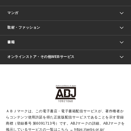
マンガ
取材・ファッション
少年マンガ
週刊少年ジャンプ
書籍
ファッション・美容
青年マンガ
ジャンプSQ.
Seventeen
週刊ヤングジャンプ
オンラインストア・その他WEBサービス
文芸・文庫・総合
芸能・情報・スポーツ
少女マンガ
Vジャンプ
non-no Web
ヤングジャンプ定期購読デジタル
すばる
Myojo
オンラインストア
りぼん
学芸・ノンフィクション・新書
最強ジャンプ
女性マンガ
@BAILA
ヤンジャン＋
小説すばる
週プレNEWS
マーガレット
集英社OTOコンテンツ
集英社 学芸編集部
少年ジャンプ＋
その他WEBサービス
クッキー
ライトノベル・ノベライズ
MAQUIA ONLINE
となりのヤングジャンプ
集英社 文芸ステーション
週プレ グラジャパ！
別冊マーガレット
SHUEISHA MANGA-ART HERITAGE
集英社 ビジネス書
ゼブラック
ココハナ
SHUEISHA ADNAVI
SPUR.JP
集英社Webマガジン Cobalt
グランドジャンプ
web 集英社文庫
キッズ
web Sportiva
マンガMee
ジャンプキャラクターズストア
集英社新書
ジャンプルーキー！
月刊オフィスユー
ＡＢＪマークは、この電子書店・電子書籍配信サービスが、著作権者か
EDITOR'S LAB
LEE
集英社オレンジ文庫
ウルトラジャンプ
青春と読書
パラスポ＋！
らコンテンツ使用許諾を得た正規版配信サービスであることを示す登録
集英社みらい文庫
リマコミ＋
HAPPY PLUS STORE
集英社新書プラス
ジャンプTOON
商標（登録番号 第6091713号）です。ABJマークの詳細、ABJマークを
Marisol
シフォン文庫
アジア人物史
S-KIDS.LAND
マンガMeets
掲示しているサービスの一覧はこちら →
https://aebs.or.jp/
shueisha vox