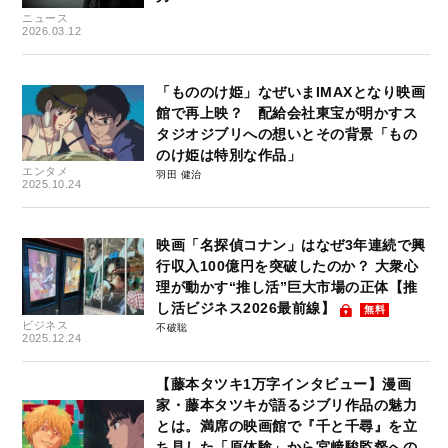
ニュース
2026.03.12
「もののけ姫」なぜいまIMAXとなり映画
館で再上映？ 配給会社東宝が明かすス
タジオジブリへの想いとその背景「もの
のけ姫は特別な作品」
エンタメ
羽田 健治
2025.10.24
映画「名探偵コナン」はなぜ3年連続で興
行収入100億円を突破したのか？ 大衆心
理が動かす“推し活”巨大市場の正体【推
し活ビジネス2026最前線】
無料
ビジネス
不破聡
2025.12.24
【藤本タツキ1万字インタビュー】漫画
家・藤本タツキが語るジブリ作品の魅力
とは。満席の映画館で『千と千尋』を立
ち見した「原体験」から宮﨑駿監督への