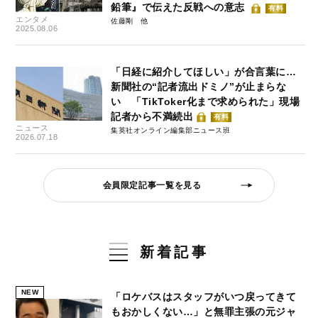
鉛筆』で伝えた反戦への意志
有料
エンタメ
佐藤剛
2025.08.06
「日経に紹介してほしい」が合言葉に…
新聞社の“記者流出ドミノ”が止まらな
い 「TikToker化まで求められた」現場
記者から不満続出
有料
ニュース
集英社オンライン編集部ニュース班
2026.07.18
会員限定記事一覧を見る
新着記事
NEW
「ロケバスはスタッフがいつ戻ってきて
もおかしくない…」と無罪主張の元ジャ