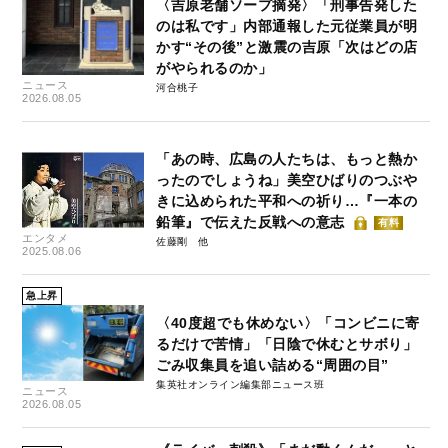
〈吉原老舗ソープ摘発〉「刑事告発した
のは私です」内部通報した元従業員が明
かす“その後”と激震の吉原「次はどの店
がやられるのか」
ニュース
河合桃子
2026.08.05
「あの時、広島の人たちは、もっと熱か
ったのでしょうね」美空ひばりのつぶや
きに込められた平和への祈り…『一本の
鉛筆』で伝えた反戦への意志
有料
エンタメ
佐藤剛
2025.08.06
急上昇
〈40度超でも休めない〉「コンビニに寄
るだけで苦情」「日陰で休むとサボり」
ごみ収集員を追い詰める“周囲の目”
集英社オンライン編集部ニュース班
ニュース
2026.08.05