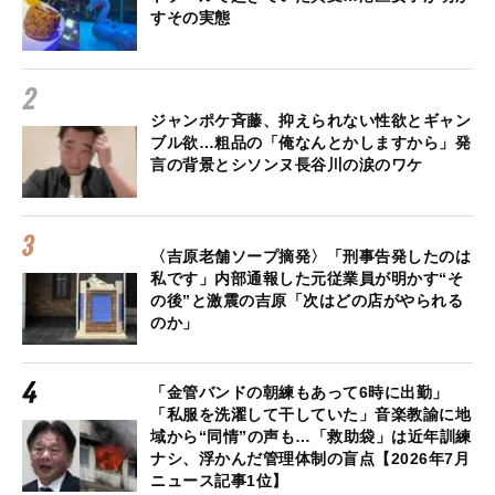
すその実態
ジャンポケ斉藤、抑えられない性欲とギャン
ブル欲…粗品の「俺なんとかしますから」発
言の背景とシソンヌ長谷川の涙のワケ
〈吉原老舗ソープ摘発〉「刑事告発したのは
私です」内部通報した元従業員が明かす“そ
の後”と激震の吉原「次はどの店がやられる
のか」
「金管バンドの朝練もあって6時に出勤」
「私服を洗濯して干していた」音楽教諭に地
域から“同情”の声も…「救助袋」は近年訓練
ナシ、浮かんだ管理体制の盲点【2026年7月
ニュース記事1位】