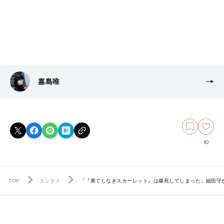
嘉島唯
10
TOP
エンタメ
「『果てしなきスカーレット』は爆死してしまった」細田守が