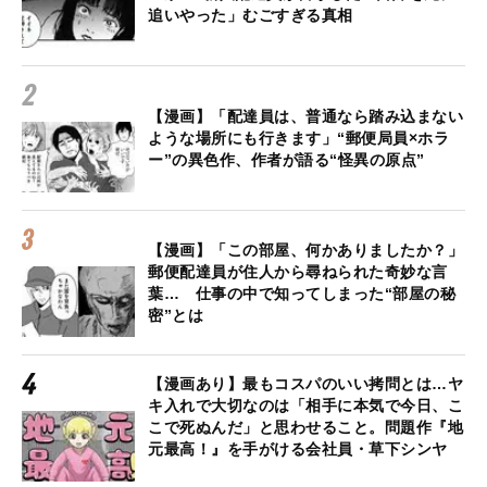
追いやった」むごすぎる真相
【漫画】「配達員は、普通なら踏み込まない
ような場所にも行きます」“郵便局員×ホラ
ー”の異色作、作者が語る“怪異の原点”
【漫画】「この部屋、何かありましたか？」
郵便配達員が住人から尋ねられた奇妙な言
葉… 仕事の中で知ってしまった“部屋の秘
密”とは
【漫画あり】最もコスパのいい拷問とは…ヤ
キ入れで大切なのは「相手に本気で今日、こ
こで死ぬんだ」と思わせること。問題作『地
元最高！』を手がける会社員・草下シンヤ