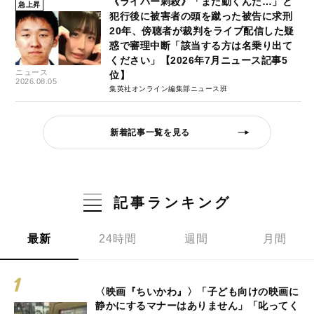
《ライバー刺殺》「まだ動くんだ…」と
急上昇
犯行後に被害者の頭を蹴った被告に求刑
20年、傍聴者が裁判をライブ配信した疑
惑で審理中断「該当する方は名乗り出て
ください」【2026年7月ニュース記事5
ニュース
位】
2026.08.05
集英社オンライン編集部ニュース班
新着記事一覧を見る
記事ランキング
最新
24時間
週間
月間
〈映画『ちいかわ』〉「子ども向けの映画に
静かにするマナーはありません」「叱ってく