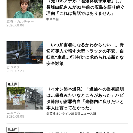
〈元TBSアナが「被爆体験伝承者」に〉
長峰由紀さんが81年前の広島を語り継ぐ
理由「これは昔話ではありません」
中島早苗
教養・カルチャー
2026.08.06
「いつ加害者になるかわからない…」青
切符導入で増す大型トラックの不安、自
転車“車道走行時代”に求められる新たな
安全対策
ビジネス
2026.07.21
急上昇
〈イオン熊本爆発〉「遺族への当初説明
は…保身みたいなところがあった」ハビ
タ幹部が謝罪告白「建物内に戻りたいと
本人は言ってなかった」
ニュース
集英社オンライン編集部ニュース班
2026.08.05
急上昇