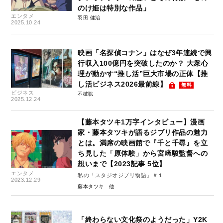
のけ姫は特別な作品」
エンタメ
羽田 健治
2025.10.24
映画「名探偵コナン」はなぜ3年連続で興
行収入100億円を突破したのか？ 大衆心
理が動かす“推し活”巨大市場の正体【推
し活ビジネス2026最前線】
無料
ビジネス
不破聡
2025.12.24
【藤本タツキ1万字インタビュー】漫画
家・藤本タツキが語るジブリ作品の魅力
とは。満席の映画館で『千と千尋』を立
ち見した「原体験」から宮﨑駿監督への
想いまで【2023記事 5位】
エンタメ
私の「スタジオジブリ物語」＃１
2023.12.29
藤本タツキ
「終わらない文化祭のようだった」Y2K