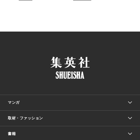
マンガ
取材・ファッション
少年マンガ
週刊少年ジャンプ
書籍
ファッション・美容
青年マンガ