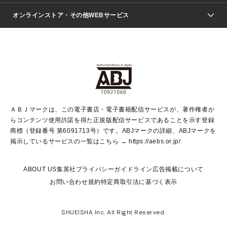
ジャンプSQ.
Seventeen
週刊ヤングジャンプ
オンラインストア・その他WEBサービス
文芸・文庫・総合
芸能・情報・スポーツ
少女マンガ
Vジャンプ
non-no Web
ヤングジャンプ定期購読デジタル
すばる
Myojo
オンラインストア
りぼん
学芸・ノンフィクション・新書
最強ジャンプ
女性マンガ
@BAILA
ヤンジャン＋
小説すばる
週プレNEWS
マーガレット
集英社OTOコンテンツ
集英社 学芸編集部
少年ジャンプ＋
その他WEBサービス
クッキー
ライトノベル・ノベライズ
MAQUIA ONLINE
となりのヤングジャンプ
集英社 文芸ステーション
週プレ グラジャパ！
別冊マーガレット
SHUEISHA MANGA-ART HERITAGE
集英社 ビジネス書
ゼブラック
ココハナ
SHUEISHA ADNAVI
SPUR.JP
集英社Webマガジン Cobalt
グランドジャンプ
web 集英社文庫
キッズ
web Sportiva
マンガMee
ジャンプキャラクターズストア
集英社新書
ジャンプルーキー！
月刊オフィスユー
ＡＢＪマークは、この電子書店・電子書籍配信サービスが、著作権者か
EDITOR'S LAB
LEE
集英社オレンジ文庫
ウルトラジャンプ
青春と読書
パラスポ＋！
らコンテンツ使用許諾を得た正規版配信サービスであることを示す登録
集英社みらい文庫
リマコミ＋
HAPPY PLUS STORE
集英社新書プラス
ジャンプTOON
商標（登録番号 第6091713号）です。ABJマークの詳細、ABJマークを
Marisol
シフォン文庫
アジア人物史
S-KIDS.LAND
マンガMeets
掲示しているサービスの一覧はこちら →
https://aebs.or.jp/
shueisha vox
よみタイ
S-MANGA
Web éclat
ダッシュエックス文庫
LEEマルシェ
kotoba
集英社ジャンプリミックス
ABOUT US
集英社プライバシーガイドライン
広告掲載について
T JAPAN:The New York Times Style Magazine
JUMP j BOOKS
お問い合わせ
規約
特定商取引法に基づく表示
SHOP Marisol
e!集英社
集英社コミック文庫
集英社女性誌ポータル
éclat premium
imidas
MEN'S NON-NO WEB
SHUEISHA Inc. All Right Reserved.
mirabella