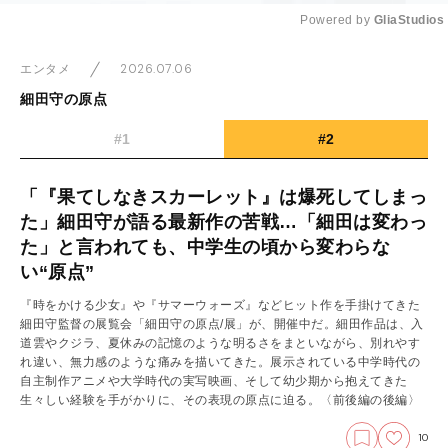
Powered by 
GliaStudios
Mute
2026.07.06
エンタメ
細田守の原点
#1
#2
「『果てしなきスカーレット』は爆死してしまっ
た」細田守が語る最新作の苦戦…「細田は変わっ
た」と言われても、中学生の頃から変わらな
い“原点”
『時をかける少女』や『サマーウォーズ』などヒット作を手掛けてきた
細田守監督の展覧会「細田守の原点/展」が、開催中だ。細田作品は、入
道雲やクジラ、夏休みの記憶のような明るさをまといながら、別れやす
れ違い、無力感のような痛みを描いてきた。展示されている中学時代の
自主制作アニメや大学時代の実写映画、そして幼少期から抱えてきた
生々しい経験を手がかりに、その表現の原点に迫る。
〈前後編の後編〉
10