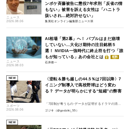
ンポケ斉藤被告に懲役7年求刑「反省の情
もない」被害を訴える女性は「ハニトラ
扱いされ…絶対許せない」
ニュース
2026.08.06
集英社オンライン編集部ニュース班
AI相場「第2幕」へ！ バブルはまだ崩壊
していない…大化け期待の注目銘柄５
選！ NVIDIA一強時代に終止符を打つ「誰
もが知っている」あの会社とは
有料
ニュース
石井僚一
2026.08.03
NEW
〈逆転＆勝ち越しの44.5％は7回以降〉7
イニング制導入で高校野球はどう変わ
る？ データが明らかにする“短縮”の弊害
「7回制が奪うもの-データが証明するドラマの消
スポーツ
失-」
2026.08.06
ゴジキ（@godziki_55）
NEW