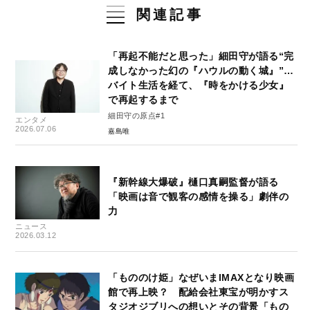
関連記事
「再起不能だと思った」細田守が語る“完
成しなかった幻の『ハウルの動く城』”…
バイト生活を経て、『時をかける少女』
で再起するまで
細田守の原点#1
エンタメ
2026.07.06
嘉島唯
『新幹線大爆破』樋口真嗣監督が語る
「映画は音で観客の感情を操る」劇伴の
力
ニュース
2026.03.12
「もののけ姫」なぜいまIMAXとなり映画
館で再上映？ 配給会社東宝が明かすス
タジオジブリへの想いとその背景「もの