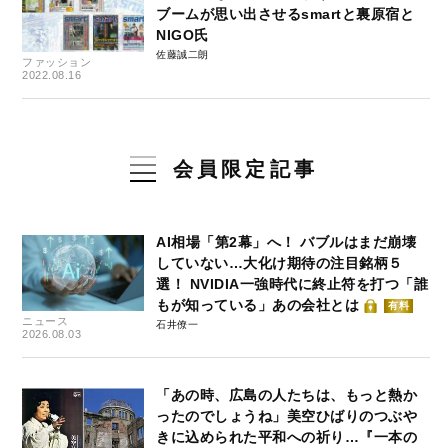
ブームが思い出させるsmartと裏原宿と
NIGO氏
佐藤誠二朗
ファッション
2022.08.16
会員限定記事
AI相場「第2幕」へ！ バブルはまだ崩壊
していない…大化け期待の注目銘柄５
選！ NVIDIA一強時代に終止符を打つ「誰
もが知っている」あの会社とは
有料
ニュース
石井僚一
2026.08.03
「あの時、広島の人たちは、もっと熱か
ったのでしょうね」美空ひばりのつぶや
きに込められた平和への祈り…『一本の