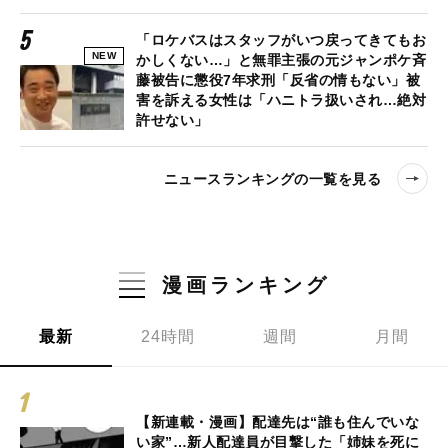
「ロケバスはスタッフがいつ戻ってきてもお
NEW
かしくない…」と無罪主張の元ジャンポケ斉
藤被告に懲役7年求刑「反省の情もない」被
害を訴える女性は「ハニトラ扱いされ…絶対
許せない」
ニュースランキングの一覧を見る
漫画ランキング
最新
24時間
週間
月間
【新連載・漫画】配達先は“誰も住んでいな
い家”…新人配達員が目撃した「姉妹を死に