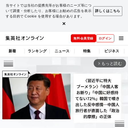
当サイトでは当社の提携先等がお客様のニーズ等につ
いて調査・分析したり、お客様にお勧めの広告を表示
詳しくはこちら
する目的で Cookie を使用する場合があります。
×
無料会員登録
ログイン
新着
ランキング
ニュース
特集
ビジネス
もっと読む
arrow_forward_ios