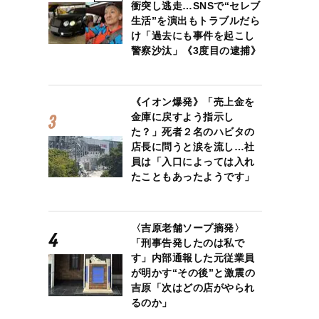
衝突し逃走…SNSで“セレブ
生活”を演出もトラブルだら
け「過去にも事件を起こし
警察沙汰」《3度目の逮捕》
《イオン爆発》「売上金を
金庫に戻すよう指示し
た？」死者２名のハビタの
店長に問うと涙を流し…社
員は「入口によっては入れ
たこともあったようです」
〈吉原老舗ソープ摘発〉
「刑事告発したのは私で
す」内部通報した元従業員
が明かす“その後”と激震の
吉原「次はどの店がやられ
るのか」