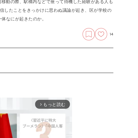
団移動の際、駅構内などで座って待機した経験がある人も
発信したことをきっかけに思わぬ議論が起き、区が学校の
一体なにが起きたのか。
14
もっと読む
arrow_forward_ios