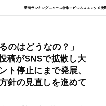
特集一覧を見る
漫画一覧を見る
新着
ランキング
ニュース
特集
ビジネス
エンタメ
漫
養・カルチャー
暮らし
スポーツ
ヘルスケア
美容
グルメ
るのはどうなの？」
投稿がSNSで拡散し大
ント停止にまで発展、
用方針の見直しを進めて