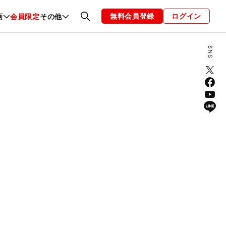
無料会員登録
ログイン
画
会員限定
その他
ファッション
恋愛・結婚
編集部
お知らせ