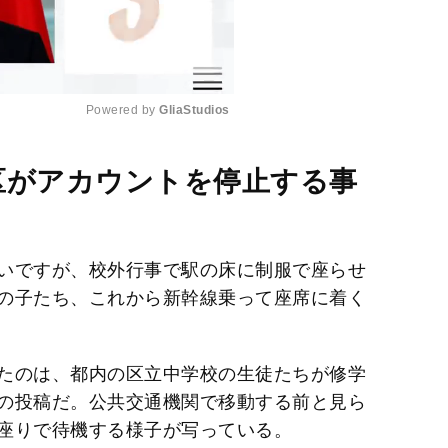
Powered by 
GliaStudios
M
区がアカウントを停止する事
u
t
e
いですが、校外行事で駅の床に制服で座らせ
の子たち、これから新幹線乗って座席に着く
たのは、都内の区立中学校の生徒たちが修学
の投稿だ。公共交通機関で移動する前と見ら
座りで待機する様子が写っている。