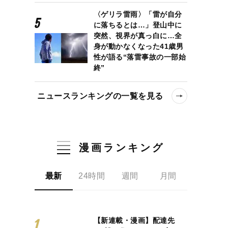
〈ゲリラ雷雨〉「雷が自分
に落ちるとは…」登山中に
突然、視界が真っ白に…全
身が動かなくなった41歳男
性が語る“落雷事故の一部始
終”
ニュースランキングの一覧を見る
漫画ランキング
最新
24時間
週間
月間
【新連載・漫画】配達先