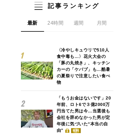
記事ランキング
最新
24時間
週間
月間
〈冷やしキュウリで510人
食中毒も…〉花火大会の
「豚の丸焼き」、キッチン
カーの「ケバブ」も…酷暑
の夏祭りで注意したい食べ
物
「もうお金はないです」20
年前、ロト6で３億2000万
円当てた男は今…当選後も
会社を辞めなかった男が定
年後に気づいた“本当の自
由”
有料