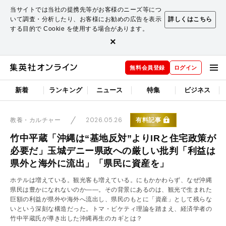
当サイトでは当社の提携先等がお客様のニーズ等につ
いて調査・分析したり、お客様にお勧めの広告を表示
詳しくはこちら
する目的で Cookie を使用する場合があります。
×
無料会員登録
ログイン
新着
ランキング
ニュース
特集
ビジネス
2026.05.26
有料記事
教養・カルチャー
竹中平蔵「沖縄は“基地反対”よりIRと住宅政策が
必要だ」玉城デニー県政への厳しい批判「利益は
県外と海外に流出」「県民に資産を」
ホテルは増えている。観光客も増えている。にもかかわらず、なぜ沖縄
県民は豊かになれないのか――。その背景にあるのは、観光で生まれた
巨額の利益が県外や海外へ流出し、県民のもとに「資産」として残らな
いという深刻な構造だった。トマ・ピケティ理論を踏まえ、経済学者の
竹中平蔵氏が導き出した沖縄再生のカギとは？