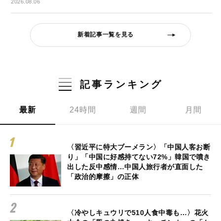
2026.08.06
新着記事一覧を見る
記事ランキング
最新
24時間
週間
月間
〈習近平に特大ブーメラン〉「中国人客お断
り」「中国に好感持てない72%」韓国で噴き
出した反中感情…中国人旅行者が直面した
「政治的摩擦」の正体
〈冷やしキュウリで510人食中毒も…〉花火