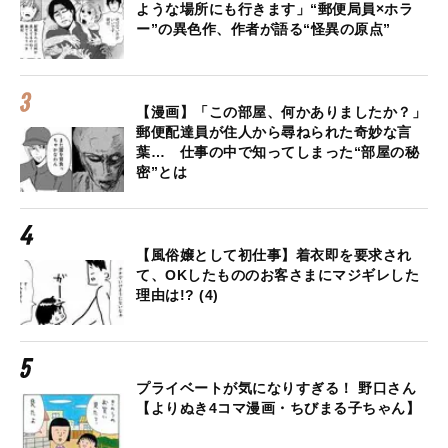
ような場所にも行きます」“郵便局員×ホラ
ー”の異色作、作者が語る“怪異の原点”
【漫画】「この部屋、何かありましたか？」
郵便配達員が住人から尋ねられた奇妙な言
葉… 仕事の中で知ってしまった“部屋の秘
密”とは
【風俗嬢として初仕事】着衣即を要求され
て、OKしたもののお客さまにマジギレした
理由は!? (4)
プライベートが気になりすぎる！ 野口さん
【よりぬき4コマ漫画・ちびまる子ちゃん】