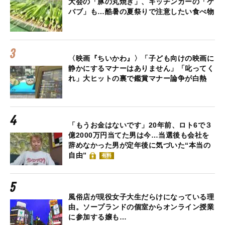
大会の「豚の丸焼き」、キッチンカーの「ケ
バブ」も…酷暑の夏祭りで注意したい食べ物
〈映画『ちいかわ』〉「子ども向けの映画に
静かにするマナーはありません」「叱ってく
れ」大ヒットの裏で鑑賞マナー論争が白熱
「もうお金はないです」20年前、ロト6で３
億2000万円当てた男は今…当選後も会社を
辞めなかった男が定年後に気づいた“本当の
自由”
有料
風俗店が現役女子大生だらけになっている理
由。ソープランドの個室からオンライン授業
に参加する嬢も…