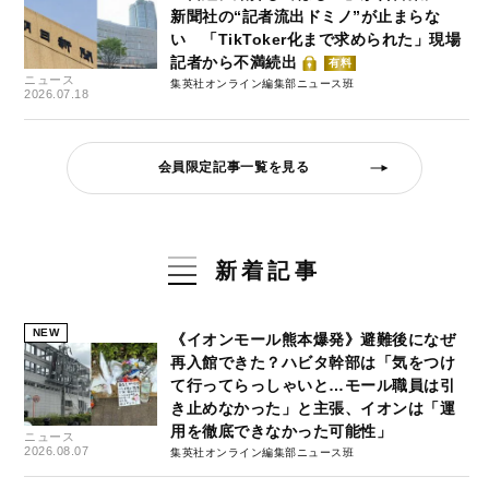
新聞社の“記者流出ドミノ”が止まらな
い 「TikToker化まで求められた」現場
記者から不満続出
有料
ニュース
集英社オンライン編集部ニュース班
2026.07.18
会員限定記事一覧を見る
新着記事
NEW
《イオンモール熊本爆発》避難後になぜ
再入館できた？ハビタ幹部は「気をつけ
て行ってらっしゃいと…モール職員は引
き止めなかった」と主張、イオンは「運
用を徹底できなかった可能性」
ニュース
2026.08.07
集英社オンライン編集部ニュース班