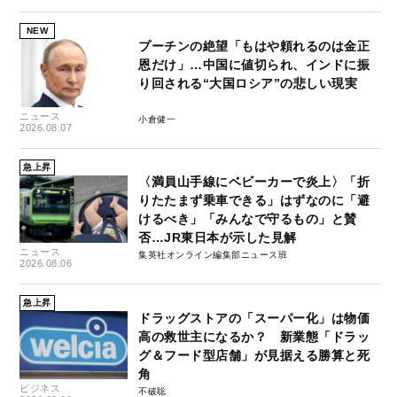
NEW
プーチンの絶望「もはや頼れるのは金正
恩だけ」…中国に値切られ、インドに振
り回される“大国ロシア”の悲しい現実
ニュース
小倉健一
2026.08.07
急上昇
〈満員山手線にベビーカーで炎上〉「折
りたたまず乗車できる」はずなのに「避
けるべき」「みんなで守るもの」と賛
否…JR東日本が示した見解
ニュース
集英社オンライン編集部ニュース班
2026.08.06
急上昇
ドラッグストアの「スーパー化」は物価
高の救世主になるか？ 新業態「ドラッ
グ＆フード型店舗」が見据える勝算と死
角
ビジネス
不破聡