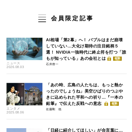
会員限定記事
AI相場「第2幕」へ！ バブルはまだ崩壊
していない…大化け期待の注目銘柄５
選！ NVIDIA一強時代に終止符を打つ「誰
もが知っている」あの会社とは
有料
ニュース
石井僚一
2026.08.03
「あの時、広島の人たちは、もっと熱か
ったのでしょうね」美空ひばりのつぶや
きに込められた平和への祈り…『一本の
鉛筆』で伝えた反戦への意志
有料
エンタメ
佐藤剛
2025.08.06
「日経に紹介してほしい」が合言葉に…