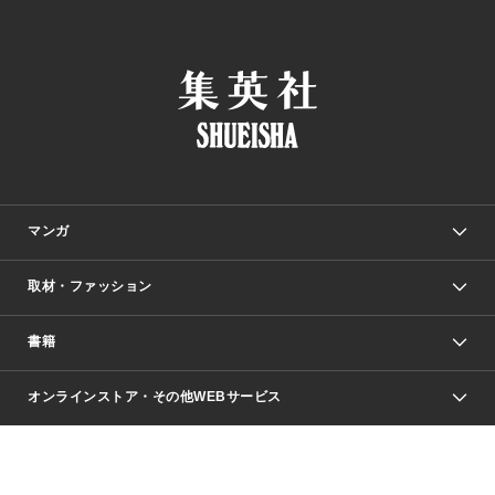
マンガ
取材・ファッション
少年マンガ
週刊少年ジャンプ
書籍
ファッション・美容
青年マンガ
ジャンプSQ.
Seventeen
週刊ヤングジャンプ
オンラインストア・その他WEBサービス
文芸・文庫・総合
芸能・情報・スポーツ
少女マンガ
Vジャンプ
non-no Web
ヤングジャンプ定期購読デジタル
すばる
Myojo
オンラインストア
りぼん
学芸・ノンフィクション・新書
最強ジャンプ
女性マンガ
@BAILA
ヤンジャン＋
小説すばる
週プレNEWS