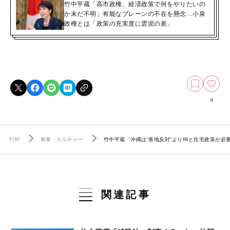
竹中平蔵「高市政権、経済政策で何をやりたいの
か未だ不明」有能なブレーンの不在を懸念…小泉
政権とは「政策の充実度に雲泥の差」
4
TOP
教養・カルチャー
竹中平蔵「沖縄は“基地反対”よりIRと住宅政策が
関連記事