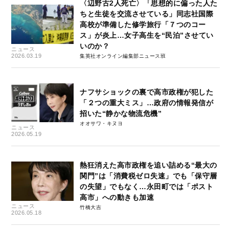
〈辺野古2人死亡〉「思想的に偏った人た
ちと生徒を交流させている」同志社国際
高校が準備した修学旅行「７つのコー
ス」が炎上…女子高生を“民泊”させてい
いのか？
ニュース
2026.03.19
集英社オンライン編集部ニュース班
ナフサショックの裏で高市政権が犯した
「２つの重大ミス」…政府の情報発信が
招いた“静かな物流危機”
オオサワ・キヌヨ
ニュース
2026.05.19
熱狂消えた高市政権を追い詰める“最大の
関門”は「消費税ゼロ失速」でも「保守層
の失望」でもなく…永田町では「ポスト
高市」への動きも加速
ニュース
竹橋大吉
2026.05.18