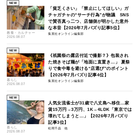
NEW
「貧乏くさい」「禁止にしてほしい」ガ
チャガチャの“サーチ行為”が物議 SNS
で賛否真っ二つ、店舗側が明かした意外
な本音【2026年7月バズり記事5位】
教養・カルチャー
集英社オンライン編集部
2026.08.07
NEW
《祇園祭の露店付近で撮影？》包装され
た焼きそば麺が「地面に直置き…」 夏祭
りで食中毒を避ける“店選び”のポイント
【2026年7月バズり記事4位】
暮らし
集英社オンライン編集部
2026.08.07
NEW
人気女流雀士が31歳で八丈島へ移住…家
賃15万円→3万円、1K→4LDK「東京では
壊れてしまうと…」【2026年7月バズり
記事3位】
暮らし
松岡千晶
2026.08.07