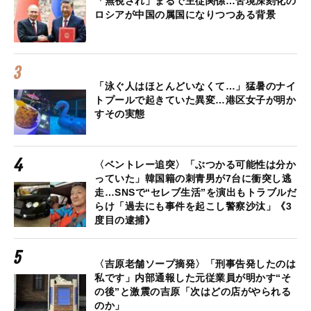
「無視され」まるで主従関係…苦境深刻化の
ロシアが中国の属国になりつつある背景
「泳ぐ人はほとんどいなくて…」猛暑のナイ
トプールで起きていた異変…港区女子が明か
すその実態
〈ベントレー追突〉「ぶつかる可能性は分か
っていた」韓国籍の刺青男が7台に衝突し逃
走…SNSで“セレブ生活”を演出もトラブルだ
らけ「過去にも事件を起こし警察沙汰」《3
度目の逮捕》
〈吉原老舗ソープ摘発〉「刑事告発したのは
私です」内部通報した元従業員が明かす“そ
の後”と激震の吉原「次はどの店がやられる
のか」