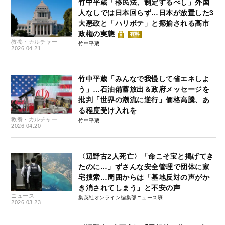
竹中平蔵「移民法、制定するべし」外国
人なしでは日本回らず…日本が放置した3
大悪政と「ハリボテ」と揶揄される高市
政権の実態
有料
教養・カルチャー
竹中平蔵
2026.04.21
竹中平蔵「みんなで我慢して省エネしよ
う」…石油備蓄放出＆政府メッセージを
批判「世界の潮流に逆行」価格高騰、あ
る程度受け入れを
教養・カルチャー
竹中平蔵
2026.04.20
〈辺野古2人死亡〉「命こそ宝と掲げてき
たのに…」ずさんな安全管理で団体に家
宅捜索…周囲からは「基地反対の声がか
き消されてしまう」と不安の声
ニュース
集英社オンライン編集部ニュース班
2026.03.23