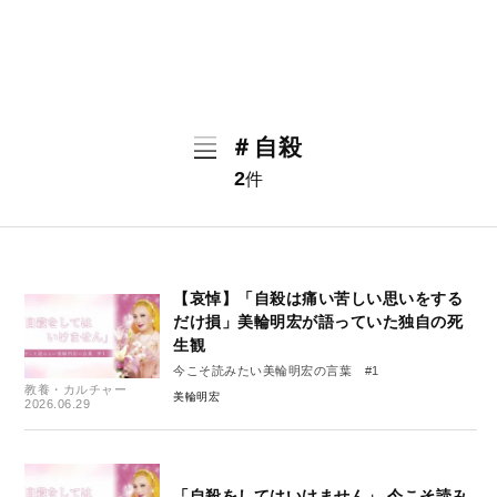
＃自殺
2
件
【哀悼】「自殺は痛い苦しい思いをする
だけ損」美輪明宏が語っていた独自の死
生観
今こそ読みたい美輪明宏の言葉 #1
教養・カルチャー
美輪明宏
2026.06.29
「自殺をしてはいけません」 今こそ読み