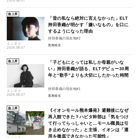
2026.08.07
急上昇
「昔の私なら絶対に言えなかった」ELT
持田香織が明かす「嫌いなもの」を口に
するようになった理由
持田香織の現在地#2
エンタメ
黒島暁生
2026.08.07
急上昇
「子どもにとっては私しか母親がいな
い」持田香織が語る、ELTデビュー30周
年と“歌手”よりも大切にしたかった時間
持田香織の現在地#1
エンタメ
2026.08.07
黒島暁生
急上昇
《イオンモール熊本爆発》避難後になぜ
再入館できた？ハビタ幹部は「気をつけ
て行ってらっしゃいと…モール職員は引
き止めなかった」と主張、イオンは「運
用を徹底できなかった可能性」
ニュース