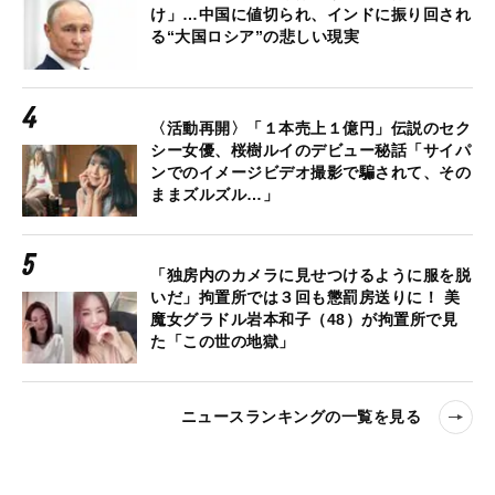
け」…中国に値切られ、インドに振り回され
る“大国ロシア”の悲しい現実
〈活動再開〉「１本売上１億円」伝説のセク
シー女優、桜樹ルイのデビュー秘話「サイパ
ンでのイメージビデオ撮影で騙されて、その
ままズルズル…」
「独房内のカメラに見せつけるように服を脱
いだ」拘置所では３回も懲罰房送りに！ 美
魔女グラドル岩本和子（48）が拘置所で見
た「この世の地獄」
ニュースランキングの一覧を見る