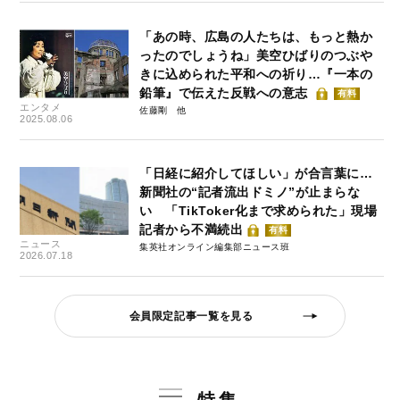
「あの時、広島の人たちは、もっと熱か
ったのでしょうね」美空ひばりのつぶや
きに込められた平和への祈り…『一本の
鉛筆』で伝えた反戦への意志
有料
エンタメ
佐藤剛
2025.08.06
「日経に紹介してほしい」が合言葉に…
新聞社の“記者流出ドミノ”が止まらな
い 「TikToker化まで求められた」現場
記者から不満続出
有料
ニュース
集英社オンライン編集部ニュース班
2026.07.18
会員限定記事一覧を見る