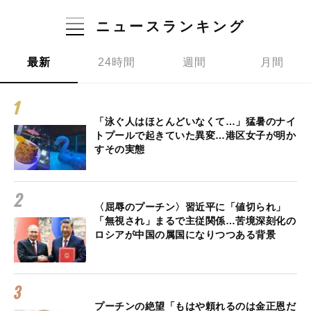
ニュースランキング
最新
24時間
週間
月間
「泳ぐ人はほとんどいなくて…」猛暑のナイ
トプールで起きていた異変…港区女子が明か
すその実態
〈屈辱のプーチン〉習近平に「値切られ」
「無視され」まるで主従関係…苦境深刻化の
ロシアが中国の属国になりつつある背景
プーチンの絶望「もはや頼れるのは金正恩だ