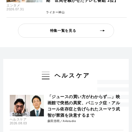
期 世間を騒がせたテレビ番組 1位】
エンタメ
2026.07.31
ライター神山
特集一覧を見る
ヘルスケア
「ジュースの買い方がわからず…」映
画館で突然の異変、パニック症・アル
コール依存症と告げられたスーマラ武
智が禁酒を決意するまで
ヘルスケア
森田浩明／A4studio
2026.08.03