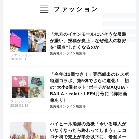
ファッション
「地方のイオンモールにいそうな服装
が嫌い」投稿が炎上…なぜ他人の格好
を“採点”したくなるのか
集英社オンライン編集部
ファッション
2026.06.11
「今年は2個つき！」完売続出のレスポ
特別コラボ、第5弾でさらに進化！ 初
の“大小2個セット”ポーチがMAQUIA・
BAILA・eclat・LEE4月号に〈詳細画
像あり〉
ファッション
2026.02.16
集英社オンライン編集部
ハイヒール消滅の危機「今いる職人が
いなくなったら終わってしまう」…コ
ロナ禍で売上が半分以下に、老舗メー