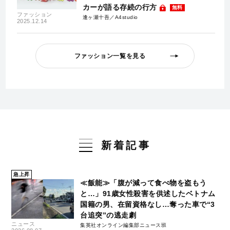
カーが語る存続の行方
無料
ファッション
逢ヶ瀬十吾／A4studio
2025.12.14
ファッション一覧を見る
新着記事
急上昇
≪飯能≫「腹が減って食べ物を盗もう
と…」91歳女性殺害を供述したベトナム
国籍の男、在留資格なし…奪った車で“3
台追突”の逃走劇
ニュース
集英社オンライン編集部ニュース班