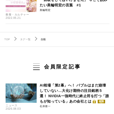
たい美輪明宏の言葉 #1
美輪明宏
教養・カルチャー
2022.05.21
TOP
タグ一覧
自殺
会員限定記事
AI相場「第2幕」へ！ バブルはまだ崩壊
していない…大化け期待の注目銘柄５
選！ NVIDIA一強時代に終止符を打つ「誰
もが知っている」あの会社とは
有料
ニュース
石井僚一
2026.08.03