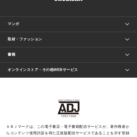
マンガ
取材・ファッション
少年マンガ
週刊少年ジャンプ
書籍
ファッション・美容
青年マンガ
ジャンプSQ.
Seventeen
週刊ヤングジャンプ
オンラインストア・その他WEBサービス
文芸・文庫・総合
芸能・情報・スポーツ
少女マンガ
Vジャンプ
non-no Web
ヤングジャンプ定期購読デジタル
すばる
Myojo
オンラインストア
りぼん
学芸・ノンフィクション・新書
最強ジャンプ
女性マンガ
@BAILA
ヤンジャン＋
小説すばる
週プレNEWS
マーガレット
集英社OTOコンテンツ
集英社 学芸編集部
少年ジャンプ＋
その他WEBサービス
クッキー
ライトノベル・ノベライズ
MAQUIA ONLINE
となりのヤングジャンプ
集英社 文芸ステーション
週プレ グラジャパ！
別冊マーガレット
SHUEISHA MANGA-ART HERITAGE
集英社 ビジネス書
ゼブラック
ココハナ
SHUEISHA ADNAVI
SPUR.JP
集英社Webマガジン Cobalt
グランドジャンプ
web 集英社文庫
キッズ
web Sportiva
マンガMee
ジャンプキャラクターズストア
集英社新書
ジャンプルーキー！
月刊オフィスユー
ＡＢＪマークは、この電子書店・電子書籍配信サービスが、著作権者か
EDITOR'S LAB
LEE
集英社オレンジ文庫
ウルトラジャンプ
青春と読書
パラスポ＋！
らコンテンツ使用許諾を得た正規版配信サービスであることを示す登録
集英社みらい文庫
リマコミ＋
HAPPY PLUS STORE
集英社新書プラス
ジャンプTOON