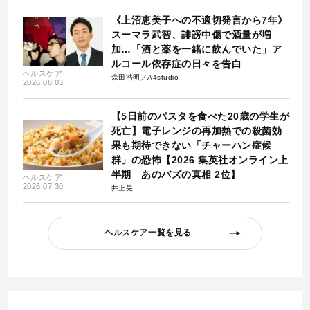
《上沼恵美子への不適切発言から7年》
スーマラ武智、誹謗中傷で酒量が増
加…「酒と薬を一緒に飲んでいた」ア
ルコール依存症の日々を告白
ヘルスケア
森田浩明／A4studio
2026.08.03
【5日前のパスタを食べた20歳の学生が
死亡】電子レンジの再加熱での殺菌効
果も期待できない「チャーハン症候
群」の恐怖【2026 集英社オンライン上
半期 あのバズの真相 2位】
ヘルスケア
2026.07.30
井上晃
ヘルスケア一覧を見る