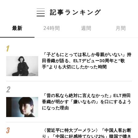
記事ランキング
最新
24時間
週間
月間
「子どもにとっては私しか母親がいない」持
田香織が語る、ELTデビュー30周年と“歌
手”よりも大切にしたかった時間
「昔の私なら絶対に言えなかった」ELT持田
香織が明かす「嫌いなもの」を口にするよう
になった理由
〈習近平に特大ブーメラン〉「中国人客お断
り」「中国に好感持てない72%」韓国で噴き