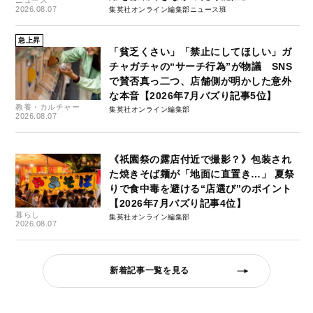
2026.08.07
集英社オンライン編集部ニュース班
急上昇
「貧乏くさい」「禁止にしてほしい」ガ
チャガチャの“サーチ行為”が物議 SNS
で賛否真っ二つ、店舗側が明かした意外
な本音【2026年7月バズり記事5位】
教養・カルチャー
集英社オンライン編集部
2026.08.07
《祇園祭の露店付近で撮影？》包装され
た焼きそば麺が「地面に直置き…」 夏祭
りで食中毒を避ける“店選び”のポイント
【2026年7月バズり記事4位】
暮らし
集英社オンライン編集部
2026.08.07
新着記事一覧を見る