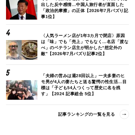
出した反中感情…中国人旅行者が直面した
「政治的摩擦」の正体【2026年7月バズり記
事1位】
〈人気ラーメン店が1年3カ月で閉店〉原因
は「味」でも「売上」でもなく…名店「渡な
べ」のベテラン店主が明かした“想定外の
敵”【2026年7月バズり記事2位】
「夫婦の営みは週28回以上」一夫多妻のヒ
モ男が4人の妻たちと送る驚愕の性生活…目
標は「子ども54人つくって歴史に名を残
す」【2024 記事総合 5位】
記事ランキングの一覧を見る