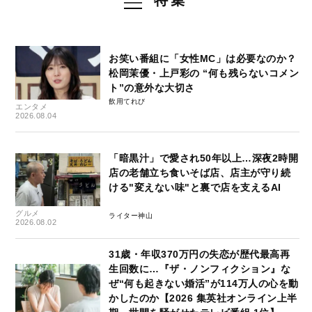
特集
お笑い番組に「女性MC」は必要なのか？
松岡茉優・上戸彩の “何も残らないコメン
ト”の意外な大切さ
飲用てれび
エンタメ
2026.08.04
「暗黒汁」で愛され50年以上…深夜2時開
店の老舗立ち食いそば店、店主が守り続
ける"変えない味"と裏で店を支えるAI
グルメ
ライター神山
2026.08.02
31歳・年収370万円の失恋が歴代最高再
生回数に…『ザ・ノンフィクション』な
ぜ“何も起きない婚活”が114万人の心を動
かしたのか【2026 集英社オンライン上半