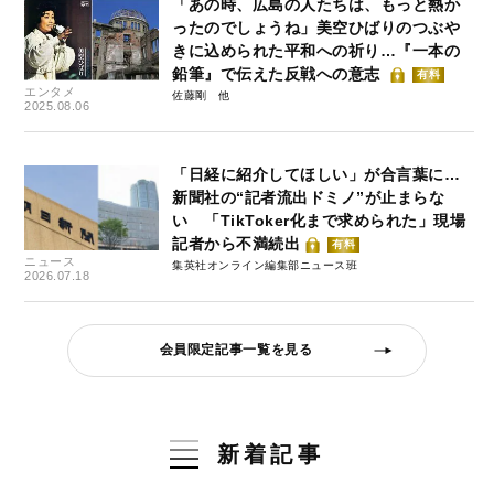
「あの時、広島の人たちは、もっと熱か
ったのでしょうね」美空ひばりのつぶや
きに込められた平和への祈り…『一本の
鉛筆』で伝えた反戦への意志
有料
エンタメ
佐藤剛
2025.08.06
「日経に紹介してほしい」が合言葉に…
新聞社の“記者流出ドミノ”が止まらな
い 「TikToker化まで求められた」現場
記者から不満続出
有料
ニュース
集英社オンライン編集部ニュース班
2026.07.18
会員限定記事一覧を見る
新着記事