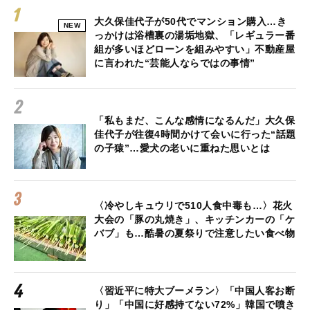
大久保佳代子が50代でマンション購入…き
NEW
っかけは浴槽裏の湯垢地獄、「レギュラー番
組が多いほどローンを組みやすい」不動産屋
に言われた“芸能人ならではの事情”
「私もまだ、こんな感情になるんだ」大久保
佳代子が往復4時間かけて会いに行った“話題
の子猿”…愛犬の老いに重ねた思いとは
〈冷やしキュウリで510人食中毒も…〉花火
大会の「豚の丸焼き」、キッチンカーの「ケ
バブ」も…酷暑の夏祭りで注意したい食べ物
〈習近平に特大ブーメラン〉「中国人客お断
り」「中国に好感持てない72%」韓国で噴き