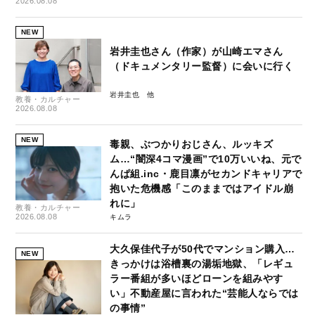
2026.08.08
NEW
岩井圭也さん（作家）が山崎エマさん
（ドキュメンタリー監督）に会いに行く
岩井圭也
教養・カルチャー
2026.08.08
NEW
毒親、ぶつかりおじさん、ルッキズ
ム…“闇深4コマ漫画”で10万いいね、元で
んぱ組.inc・鹿目凛がセカンドキャリアで
抱いた危機感「このままではアイドル崩
れに」
教養・カルチャー
2026.08.08
キムラ
大久保佳代子が50代でマンション購入…
NEW
きっかけは浴槽裏の湯垢地獄、「レギュ
ラー番組が多いほどローンを組みやす
い」不動産屋に言われた“芸能人ならでは
の事情”