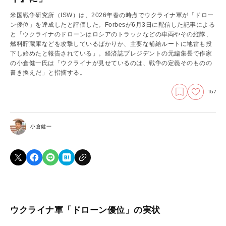
米国戦争研究所（ISW）は、2026年春の時点でウクライナ軍が「ドロー
ン優位」を達成したと評価した。Forbesが6月3日に配信した記事による
と「ウクライナのドローンはロシアのトラックなどの車両やその縦隊、
燃料貯蔵庫などを攻撃しているばかりか、主要な補給ルートに地雷も投
下し始めたと報告されている」。経済誌プレジデントの元編集長で作家
の小倉健一氏は「ウクライナが見せているのは、戦争の定義そのものの
書き換えだ」と指摘する。
157
小倉健一
ウクライナ軍「ドローン優位」の実状