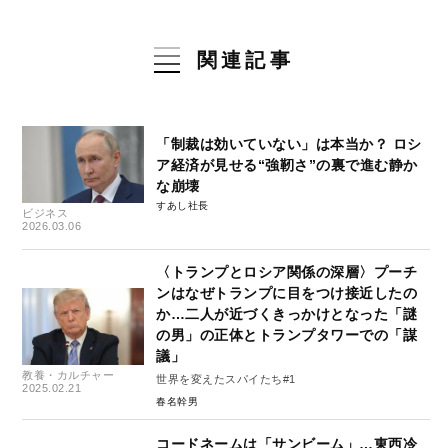
関連記事
「制裁は効いていない」は本当か？ ロシ
ア経済が見せる“強靭さ”の裏で進む静か
な崩壊
すあし社長
ビジネス
2026.03.06
〈トランプとロシア関係の深層〉プーチ
ンはなぜトランプに目をつけ接近したの
か…二人が近づくきっかけとなった「謎
の男」の正体とトランプタワーでの「謀
議」
教養・カルチャー
世界を変えたスパイたち#1
2025.02.21
春名幹男
コードネームは「サンビーム」…東西冷