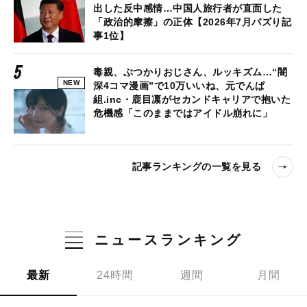
出した反中感情…中国人旅行者が直面した
「政治的摩擦」の正体【2026年7月バズり記
事1位】
毒親、ぶつかりおじさん、ルッキズム…“闇
NEW
深4コマ漫画”で10万いいね、元でんぱ
組.inc・鹿目凛がセカンドキャリアで抱いた
危機感「このままではアイドル崩れに」
記事ランキングの一覧を見る
ニュースランキング
最新
24時間
週間
月間