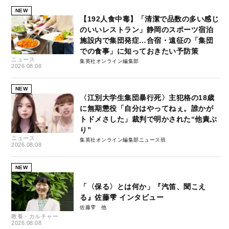
NEW
【192人食中毒】「清潔で品数の多い感じ
のいいレストラン」静岡のスポーツ宿泊
施設内で集団発症…合宿・遠征の「集団
での食事」に知っておきたい予防策
ニュース
集英社オンライン編集部
2026.08.08
NEW
〈江別大学生集団暴行死〉主犯格の18歳
に無期懲役「自分はやってねぇ。誰かが
トドメさした」裁判で明かされた“他責ぶ
り”
ニュース
集英社オンライン編集部ニュース班
2026.08.08
NEW
「〈保る〉とは何か」『汽笛、聞こえ
る』佐藤雫 インタビュー
佐藤雫
教養・カルチャー
2026.08.08