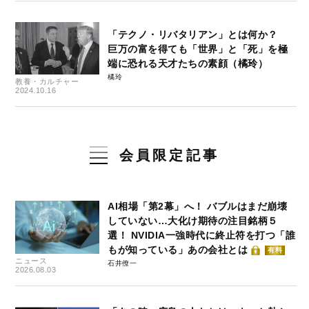
「テクノ・リバタリアン」とは何か？
巨万の富を得ても「世界」と「死」を極
端に恐れる天才たちの素顔（橘玲）
橘玲
教養・カルチャー
2024.10.16
会員限定記事
AI相場「第2幕」へ！ バブルはまだ崩壊
していない…大化け期待の注目銘柄５
選！ NVIDIA一強時代に終止符を打つ「誰
もが知っている」あの会社とは
有料
ニュース
石井僚一
2026.08.03