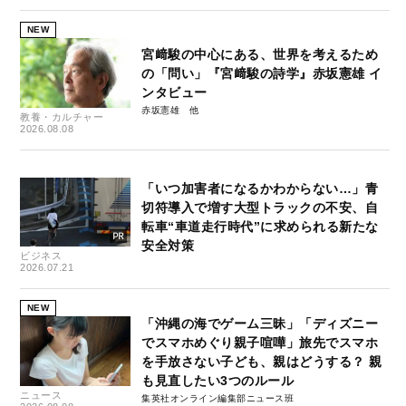
NEW
宮﨑駿の中心にある、世界を考えるため
の「問い」『宮﨑駿の詩学』赤坂憲雄 イ
ンタビュー
赤坂憲雄
教養・カルチャー
2026.08.08
「いつ加害者になるかわからない…」青
切符導入で増す大型トラックの不安、自
転車“車道走行時代”に求められる新たな
安全対策
ビジネス
2026.07.21
NEW
「沖縄の海でゲーム三昧」「ディズニー
でスマホめぐり親子喧嘩」旅先でスマホ
を手放さない子ども、親はどうする？ 親
も見直したい3つのルール
ニュース
集英社オンライン編集部ニュース班