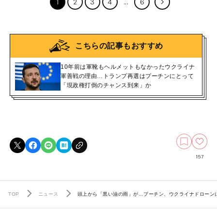
1
2
3
4
6
こちらの記事もおすすめ
10年前は軍靴もヘルメットもなかったウクライナ
軍善戦の理由…トランプ再選はプーチンにとって
「現政権打倒のチャンス到来」か
157
TOP
ニュース
頭上から「黒い油の雨」が…プーチン、ウクライナドローン