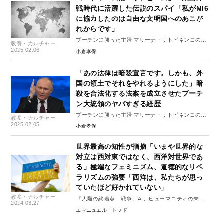
戦時代に活躍した伝説のスパイ「私がMI6
に協力したのは自由な文明国へのあこが
れからです」
プーチンに勝った主婦 マリーナ・リトビネンコの戦
教養・カルチャー
いの記録 #3
2025.02.06
小倉孝保
「あの法律は暗殺宣言です。しかも、外
国の領土でそれをやれるようにした」暗
殺を合法化する法案を成立させたプーチ
ン大統領のヤバすぎる経歴
プーチンに勝った主婦 マリーナ・リトビネンコの戦
教養・カルチャー
いの記録 #2
2025.02.05
小倉孝保
世界最高の知性が指摘「いまや世界的な
対立は西対東ではなく、西洋対世界であ
る」極端なフェミニズム、道徳的なリベ
ラリズムの強要「西洋は、私たちが思っ
ていたほど好かれていない」
教養・カルチャー
『人類の終着点 戦争、AI、ヒューマニティの未
2024.03.27
来』#1
エマニュエル・トッド