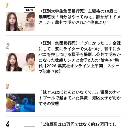
NEW
〈江別大学生集団暴行死〉主犯格の18歳に
無期懲役「自分はやってねぇ。誰かがトドメ
さした」裁判で明かされた“他責ぶり”
〈江別・集団暴行死〉「グロかった…」全裸
にして、髪にライターで火をつけ、背中にタ
バコを押しつける様子も撮影…公判で明らか
になった壮絶リンチと女子2人の“陰キャ”時
代【2026 集英社オンライン上半期 スクー
プ記事 7位】
「泳ぐ人はほとんどいなくて…」猛暑のナイ
トプールで起きていた異変…港区女子が明か
すその実態
「1泊最高は11万円ではなく約17万円でし