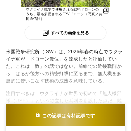
ウクライナ戦争で使用される戦術ドローンの
うち、最も多用されるFPVドローン（写真／共
同通信社）
すべての画像を見る
米国戦争研究所（ISW）は、2026年春の時点でウクラ
イナ軍が「ドローン優位」を達成したと評価してい
た。これは「数」の話ではない。前線での近接戦闘か
ら、はるか後方への精密打撃に至るまで、無人機を多
層的に使いこなす技術の成熟を意味している。
注目すべきは、ウクライナが世界で初めて「無人機部
隊（USF）」という独立した兵科を創設した点だ。陸
海空のすべての領域で無人システムを統合運用するこ
の組織は、もはや実験的な部隊ではなく、戦争を遂行
この記事は有料記事です
する中核そのものになっている。