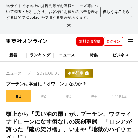
当サイトでは当社の提携先等がお客様のニーズ等につ
いて調査・分析したり、お客様にお勧めの広告を表示
詳しくはこちら
する目的で Cookie を使用する場合があります。
×
無料会員登録
ログイン
新着
ランキング
ニュース
特集
ビジネス
2026.06.08
有料記事
ニュース
プーチンは本当に「オワコン」なのか？
#1
#2
#3
#4
･･･#12
頭上から「黒い油の雨」が…プーチン、ウクライ
ナドローンになす術なしの深刻事態 「ロシアが
誇った『陸の架け橋』、いまや『地獄のハイウェ
イ』に」