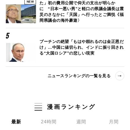
NEW
た」初の費用公開で仰天の支出が明らか
に “日本一悪い男”と軽口の県議会議長は震
災のさなかに「天国」へ行ったとご満悦《福
岡県議会の海外豪遊〉
プーチンの絶望「もはや頼れるのは金正恩だ
け」…中国に値切られ、インドに振り回され
る“大国ロシア”の悲しい現実
ニュースランキングの一覧を見る
漫画ランキング
最新
24時間
週間
月間