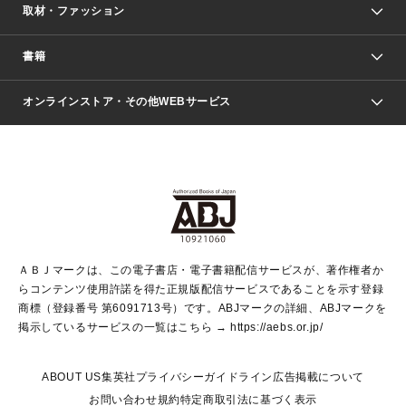
取材・ファッション
少年マンガ
週刊少年ジャンプ
書籍
ファッション・美容
青年マンガ
ジャンプSQ.
Seventeen
週刊ヤングジャンプ
オンラインストア・その他WEBサービス
文芸・文庫・総合
芸能・情報・スポーツ
少女マンガ
Vジャンプ
non-no Web
ヤングジャンプ定期購読デジタル
すばる
Myojo
オンラインストア
りぼん
学芸・ノンフィクション・新書
最強ジャンプ
女性マンガ
@BAILA
ヤンジャン＋
小説すばる
週プレNEWS
マーガレット
集英社OTOコンテンツ
集英社 学芸編集部
少年ジャンプ＋
その他WEBサービス
クッキー
ライトノベル・ノベライズ
MAQUIA ONLINE
となりのヤングジャンプ
集英社 文芸ステーション
週プレ グラジャパ！
別冊マーガレット
SHUEISHA MANGA-ART HERITAGE
集英社 ビジネス書
ゼブラック
ココハナ
SHUEISHA ADNAVI
SPUR.JP
集英社Webマガジン Cobalt
グランドジャンプ
web 集英社文庫
キッズ
web Sportiva
マンガMee
ジャンプキャラクターズストア
集英社新書
ジャンプルーキー！
月刊オフィスユー
ＡＢＪマークは、この電子書店・電子書籍配信サービスが、著作権者か
EDITOR'S LAB
LEE
集英社オレンジ文庫
ウルトラジャンプ
青春と読書
パラスポ＋！
らコンテンツ使用許諾を得た正規版配信サービスであることを示す登録
集英社みらい文庫
リマコミ＋
HAPPY PLUS STORE
集英社新書プラス
ジャンプTOON
商標（登録番号 第6091713号）です。ABJマークの詳細、ABJマークを
Marisol
シフォン文庫
アジア人物史
S-KIDS.LAND
マンガMeets
掲示しているサービスの一覧はこちら →
https://aebs.or.jp/
shueisha vox
よみタイ
S-MANGA
Web éclat
ダッシュエックス文庫
LEEマルシェ
kotoba
集英社ジャンプリミックス
ABOUT US
集英社プライバシーガイドライン
広告掲載について
T JAPAN:The New York Times Style Magazine
JUMP j BOOKS
お問い合わせ
規約
特定商取引法に基づく表示
SHOP Marisol
e!集英社
集英社コミック文庫