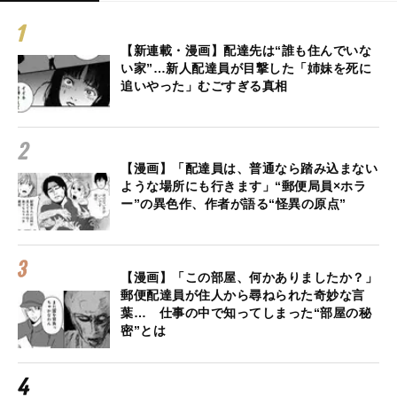
【新連載・漫画】配達先は“誰も住んでいな
い家”…新人配達員が目撃した「姉妹を死に
追いやった」むごすぎる真相
【漫画】「配達員は、普通なら踏み込まない
ような場所にも行きます」“郵便局員×ホラ
ー”の異色作、作者が語る“怪異の原点”
【漫画】「この部屋、何かありましたか？」
郵便配達員が住人から尋ねられた奇妙な言
葉… 仕事の中で知ってしまった“部屋の秘
密”とは