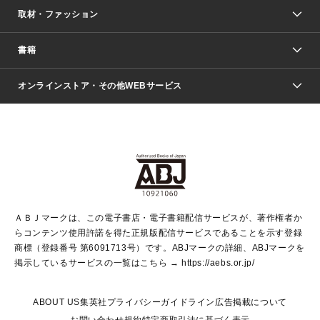
取材・ファッション
少年マンガ
週刊少年ジャンプ
書籍
ファッション・美容
青年マンガ
ジャンプSQ.
Seventeen
週刊ヤングジャンプ
オンラインストア・その他WEBサービス
文芸・文庫・総合
芸能・情報・スポーツ
少女マンガ
Vジャンプ
non-no Web
ヤングジャンプ定期購読デジタル
すばる
Myojo
オンラインストア
りぼん
学芸・ノンフィクション・新書
最強ジャンプ
女性マンガ
@BAILA
ヤンジャン＋
小説すばる
週プレNEWS
マーガレット
集英社OTOコンテンツ
集英社 学芸編集部
少年ジャンプ＋
その他WEBサービス
クッキー
ライトノベル・ノベライズ
MAQUIA ONLINE
となりのヤングジャンプ
集英社 文芸ステーション
週プレ グラジャパ！
別冊マーガレット
SHUEISHA MANGA-ART HERITAGE
集英社 ビジネス書
ゼブラック
ココハナ
SHUEISHA ADNAVI
SPUR.JP
集英社Webマガジン Cobalt
グランドジャンプ
web 集英社文庫
キッズ
web Sportiva
マンガMee
ジャンプキャラクターズストア
集英社新書
ジャンプルーキー！
月刊オフィスユー
ＡＢＪマークは、この電子書店・電子書籍配信サービスが、著作権者か
EDITOR'S LAB
LEE
集英社オレンジ文庫
ウルトラジャンプ
青春と読書
パラスポ＋！
らコンテンツ使用許諾を得た正規版配信サービスであることを示す登録
集英社みらい文庫
リマコミ＋
HAPPY PLUS STORE
集英社新書プラス
ジャンプTOON
商標（登録番号 第6091713号）です。ABJマークの詳細、ABJマークを
Marisol
シフォン文庫
アジア人物史
S-KIDS.LAND
マンガMeets
掲示しているサービスの一覧はこちら →
https://aebs.or.jp/
shueisha vox
よみタイ
S-MANGA
Web éclat
ダッシュエックス文庫
LEEマルシェ
kotoba
集英社ジャンプリミックス
ABOUT US
集英社プライバシーガイドライン
広告掲載について
T JAPAN:The New York Times Style Magazine
JUMP j BOOKS