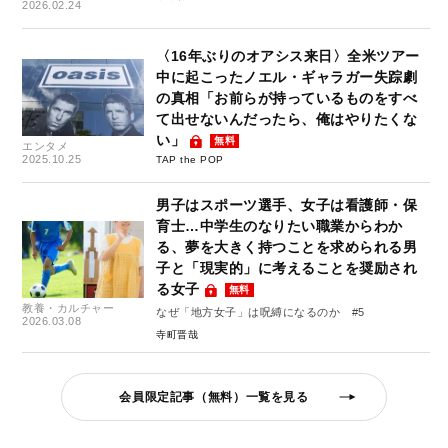
2026.02.24
〈16年ぶりのオアシス来日〉全米ツアー
中に起こったノエル・ギャラガー失踪劇
の真相「お前らが持っているものをすべ
て出せないんだったら、俺はやりたくな
い」
無料
エンタメ
2025.10.25
TAP the POP
男子はスポーツ選手、女子は看護師・保
育士…中学生のなりたい職業からわか
る、夢を大きく持つことを求められる男
子と「現実的」に考えることを奨励され
る女子
無料
教養・カルチャー
なぜ「地方女子」は呪縛になるのか #5
2026.03.08
寺町晋哉
会員限定記事（無料）一覧を見る