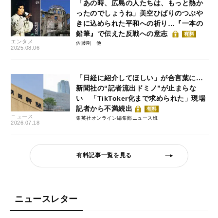
「あの時、広島の人たちは、もっと熱か
ったのでしょうね」美空ひばりのつぶや
きに込められた平和への祈り…『一本の
鉛筆』で伝えた反戦への意志
有料
エンタメ
佐藤剛
2025.08.06
「日経に紹介してほしい」が合言葉に…
新聞社の“記者流出ドミノ”が止まらな
い 「TikToker化まで求められた」現場
記者から不満続出
有料
ニュース
集英社オンライン編集部ニュース班
2026.07.18
有料記事一覧を見る
ニュースレター