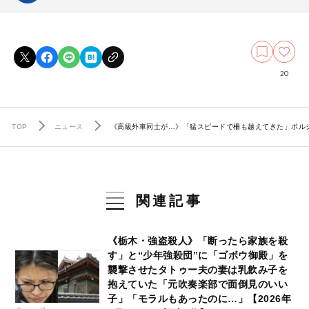
20
TOP
ニュース
《高級外車同士が…》「猛スピードで柵も越えてきた」ポル
関連記事
《栃木・強盗殺人》「断ったら家族を殺
す」と“少年強殺団”に「ゴボウ御殿」を
襲撃させたタトゥー夫の妻は乳飲み子を
抱えていた「元吹奏楽部で面倒見のいい
子」「モラルもあったのに…」【2026年