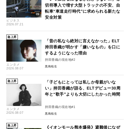
切符導入で増す大型トラックの不安、自
転車“車道走行時代”に求められる新たな
安全対策
ビジネス
2026.07.21
急上昇
「昔の私なら絶対に言えなかった」ELT
持田香織が明かす「嫌いなもの」を口に
するようになった理由
持田香織の現在地#2
エンタメ
黒島暁生
2026.08.07
急上昇
「子どもにとっては私しか母親がいな
い」持田香織が語る、ELTデビュー30周
年と“歌手”よりも大切にしたかった時間
持田香織の現在地#1
エンタメ
2026.08.07
黒島暁生
急上昇
《イオンモール熊本爆発》避難後になぜ