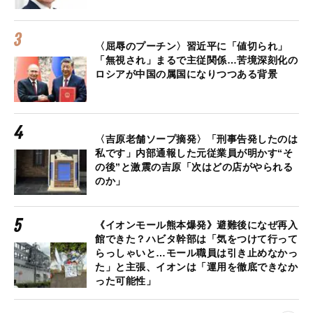
〈屈辱のプーチン〉習近平に「値切られ」
「無視され」まるで主従関係…苦境深刻化の
ロシアが中国の属国になりつつある背景
〈吉原老舗ソープ摘発〉「刑事告発したのは
私です」内部通報した元従業員が明かす“そ
の後”と激震の吉原「次はどの店がやられる
のか」
《イオンモール熊本爆発》避難後になぜ再入
館できた？ハビタ幹部は「気をつけて行って
らっしゃいと…モール職員は引き止めなかっ
た」と主張、イオンは「運用を徹底できなか
った可能性」