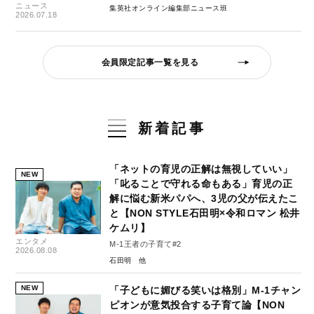
ニュース
集英社オンライン編集部ニュース班
2026.07.18
会員限定記事一覧を見る
新着記事
「ネットの育児の正解は無視していい」
NEW
「叱ることで守れる命もある」育児の正
解に悩む新米パパへ、3児の父が伝えたこ
と【NON STYLE石田明×令和ロマン 松井
ケムリ】
エンタメ
M-1王者の子育て#2
2026.08.08
石田明
NEW
「子どもに媚びる笑いは格別」M-1チャン
ピオンが意気投合する子育て論【NON