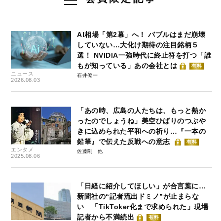
AI相場「第2幕」へ！ バブルはまだ崩壊
していない…大化け期待の注目銘柄５
選！ NVIDIA一強時代に終止符を打つ「誰
もが知っている」あの会社とは
有料
ニュース
石井僚一
2026.08.03
「あの時、広島の人たちは、もっと熱か
ったのでしょうね」美空ひばりのつぶや
きに込められた平和への祈り…『一本の
鉛筆』で伝えた反戦への意志
有料
エンタメ
佐藤剛
2025.08.06
「日経に紹介してほしい」が合言葉に…
新聞社の“記者流出ドミノ”が止まらな
い 「TikToker化まで求められた」現場
記者から不満続出
有料