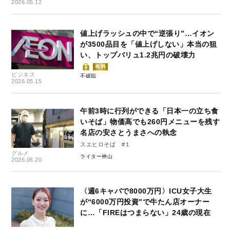
2026.05.12
値上げラッシュの中で“逆張り”…イオン
が3500品目を「値上げしない」本当の狙
い、トップバリュ1.2兆円の破壊力
有料
ビジネス
不破聡
2026.05.15
午前3時に行列ができる「日本一の立ち食
いそば」物価高でも260円メニューを残す
名店の安さとうまさへの執念
スエヒロそば #１
グルメ
ライター神山
2026.06.20
〈週6キャバで8000万円〉ICU女子大生
が“6000万円投資”で牛たん店オーナー
に…「FIREはつまらない」24歳の現在