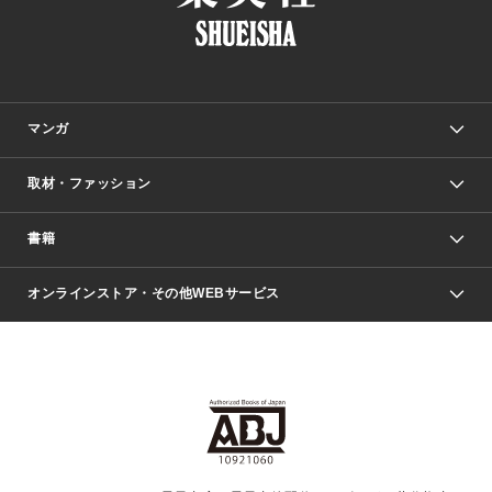
マンガ
取材・ファッション
少年マンガ
週刊少年ジャンプ
書籍
ファッション・美容
青年マンガ
ジャンプSQ.
Seventeen
週刊ヤングジャンプ
オンラインストア・その他WEBサービス
文芸・文庫・総合
芸能・情報・スポーツ
少女マンガ
Vジャンプ
non-no Web
ヤングジャンプ定期購読デジタル
すばる
Myojo
オンラインストア
りぼん
学芸・ノンフィクション・新書
最強ジャンプ
女性マンガ
@BAILA
ヤンジャン＋
小説すばる
週プレNEWS
マーガレット
集英社OTOコンテンツ
集英社 学芸編集部
少年ジャンプ＋
その他WEBサービス
クッキー
ライトノベル・ノベライズ
MAQUIA ONLINE
となりのヤングジャンプ
集英社 文芸ステーション
週プレ グラジャパ！
別冊マーガレット
SHUEISHA MANGA-ART HERITAGE
集英社 ビジネス書
ゼブラック
ココハナ
SHUEISHA ADNAVI
SPUR.JP
集英社Webマガジン Cobalt
グランドジャンプ
web 集英社文庫
キッズ
web Sportiva
マンガMee
ジャンプキャラクターズストア
集英社新書
ジャンプルーキー！