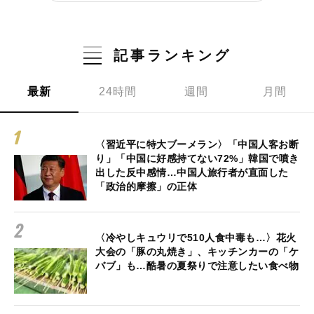
記事ランキング
最新
24時間
週間
月間
〈習近平に特大ブーメラン〉「中国人客お断
り」「中国に好感持てない72%」韓国で噴き
出した反中感情…中国人旅行者が直面した
「政治的摩擦」の正体
〈冷やしキュウリで510人食中毒も…〉花火
大会の「豚の丸焼き」、キッチンカーの「ケ
バブ」も…酷暑の夏祭りで注意したい食べ物