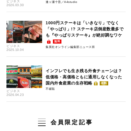
ビジネス
逢ヶ瀬十吾／A4studio
2026.03.30
1000円ステーキは「いきなり」でなく
「やっぱり」!? ステーキ店倒産数最多で
も『やっぱりステーキ』が絶好調なワケ
無料
ビジネス
集英社オンライン編集部ニュース班
2025.10.04
インフレでも生き残る外食チェーンは？
低価格・高価格ともに通用しなくなった
国内外食産業の生存戦略
有料
不破聡
ビジネス
2026.04.23
会員限定記事