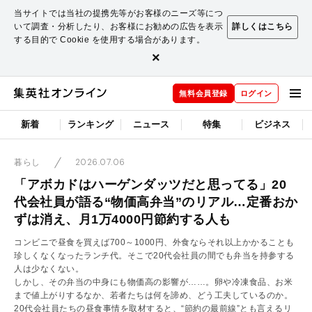
当サイトでは当社の提携先等がお客様のニーズ等につ
いて調査・分析したり、お客様にお勧めの広告を表示
詳しくはこちら
する目的で Cookie を使用する場合があります。
×
無料会員登録
ログイン
新着
ランキング
ニュース
特集
ビジネス
2026.07.06
暮らし
「アボカドはハーゲンダッツだと思ってる」20
代会社員が語る“物価高弁当”のリアル…定番おか
ずは消え、月1万4000円節約する人も
コンビニで昼食を買えば700～1000円、外食ならそれ以上かかることも
珍しくなくなったランチ代。そこで20代会社員の間でも弁当を持参する
人は少なくない。
しかし、その弁当の中身にも物価高の影響が……。卵や冷凍食品、お米
まで値上がりするなか、若者たちは何を諦め、どう工夫しているのか。
20代会社員たちの昼食事情を取材すると、“節約の最前線”とも言えるリ