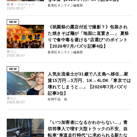
教養・カルチャー
集英社オンライン編集部
2026.08.07
NEW
《祇園祭の露店付近で撮影？》包装され
た焼きそば麺が「地面に直置き…」 夏祭
りで食中毒を避ける“店選び”のポイント
【2026年7月バズり記事4位】
暮らし
集英社オンライン編集部
2026.08.07
NEW
人気女流雀士が31歳で八丈島へ移住…家
賃15万円→3万円、1K→4LDK「東京では
壊れてしまうと…」【2026年7月バズり
記事3位】
暮らし
松岡千晶
2026.08.07
「いつ加害者になるかわからない…」青
切符導入で増す大型トラックの不安、自
転車“車道走行時代”に求められる新たな