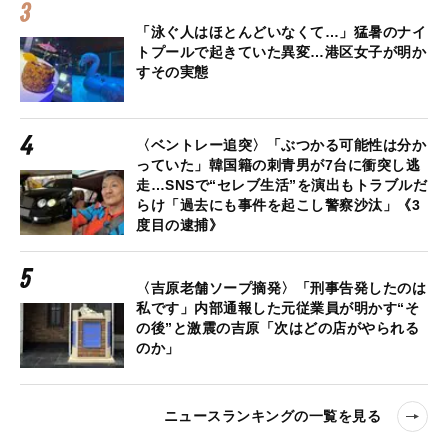
「泳ぐ人はほとんどいなくて…」猛暑のナイ
トプールで起きていた異変…港区女子が明か
すその実態
〈ベントレー追突〉「ぶつかる可能性は分か
っていた」韓国籍の刺青男が7台に衝突し逃
走…SNSで“セレブ生活”を演出もトラブルだ
らけ「過去にも事件を起こし警察沙汰」《3
度目の逮捕》
〈吉原老舗ソープ摘発〉「刑事告発したのは
私です」内部通報した元従業員が明かす“そ
の後”と激震の吉原「次はどの店がやられる
のか」
ニュースランキングの一覧を見る