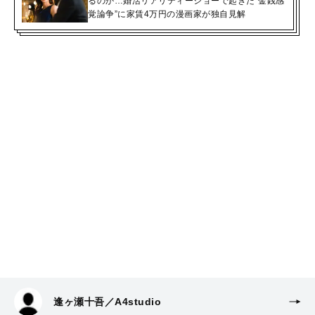
るのか…婚活リアリティーショーで起きた“金銭感
覚論争”に家賃4万円の漫画家が独自見解
逢ヶ瀬十吾／A4studio