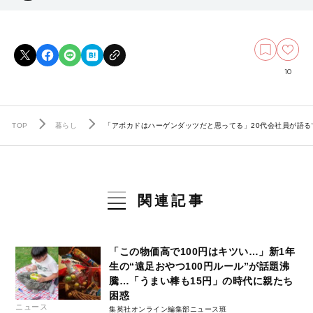
10
TOP
暮らし
「アボカドはハーゲンダッツだと思ってる」20代会社員が語る“
関連記事
「この物価高で100円はキツい…」新1年
生の“遠足おやつ100円ルール”が話題沸
騰…「うまい棒も15円」の時代に親たち
困惑
ニュース
集英社オンライン編集部ニュース班