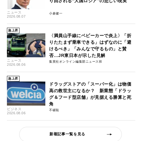
り回される“大国ロシア”の悲しい現実
ニュース
小倉健一
2026.08.07
急上昇
〈満員山手線にベビーカーで炎上〉「折
りたたまず乗車できる」はずなのに「避
けるべき」「みんなで守るもの」と賛
否…JR東日本が示した見解
ニュース
集英社オンライン編集部ニュース班
2026.08.06
急上昇
ドラッグストアの「スーパー化」は物価
高の救世主になるか？ 新業態「ドラッ
グ＆フード型店舗」が見据える勝算と死
角
ビジネス
不破聡
2026.08.06
新着記事一覧を見る