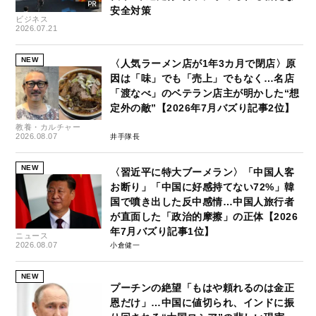
安全対策
ビジネス
2026.07.21
NEW
〈人気ラーメン店が1年3カ月で閉店〉原
因は「味」でも「売上」でもなく…名店
「渡なべ」のベテラン店主が明かした“想
定外の敵”【2026年7月バズり記事2位】
教養・カルチャー
2026.08.07
井手隊長
NEW
〈習近平に特大ブーメラン〉「中国人客
お断り」「中国に好感持てない72%」韓
国で噴き出した反中感情…中国人旅行者
が直面した「政治的摩擦」の正体【2026
年7月バズり記事1位】
ニュース
2026.08.07
小倉健一
NEW
プーチンの絶望「もはや頼れるのは金正
恩だけ」…中国に値切られ、インドに振