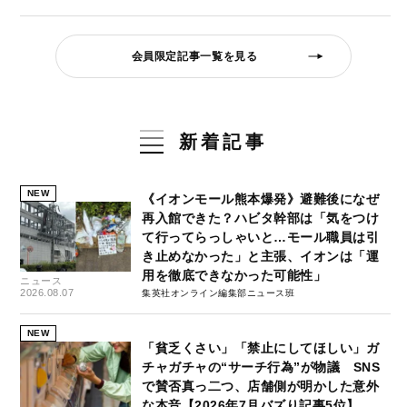
会員限定記事一覧を見る
新着記事
NEW
《イオンモール熊本爆発》避難後になぜ
再入館できた？ハビタ幹部は「気をつけ
て行ってらっしゃいと…モール職員は引
き止めなかった」と主張、イオンは「運
用を徹底できなかった可能性」
ニュース
2026.08.07
集英社オンライン編集部ニュース班
NEW
「貧乏くさい」「禁止にしてほしい」ガ
チャガチャの“サーチ行為”が物議 SNS
で賛否真っ二つ、店舗側が明かした意外
な本音【2026年7月バズり記事5位】