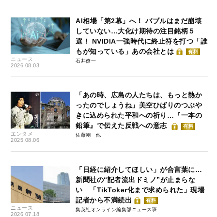
AI相場「第2幕」へ！ バブルはまだ崩壊
していない…大化け期待の注目銘柄５
選！ NVIDIA一強時代に終止符を打つ「誰
もが知っている」あの会社とは
有料
ニュース
石井僚一
2026.08.03
「あの時、広島の人たちは、もっと熱か
ったのでしょうね」美空ひばりのつぶや
きに込められた平和への祈り…『一本の
鉛筆』で伝えた反戦への意志
有料
エンタメ
佐藤剛
2025.08.06
「日経に紹介してほしい」が合言葉に…
新聞社の“記者流出ドミノ”が止まらな
い 「TikToker化まで求められた」現場
記者から不満続出
有料
ニュース
集英社オンライン編集部ニュース班
2026.07.18