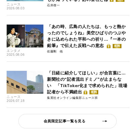
ニュース
石井僚一
2026.08.03
「あの時、広島の人たちは、もっと熱か
ったのでしょうね」美空ひばりのつぶや
きに込められた平和への祈り…『一本の
鉛筆』で伝えた反戦への意志
有料
エンタメ
佐藤剛
2025.08.06
「日経に紹介してほしい」が合言葉に…
新聞社の“記者流出ドミノ”が止まらな
い 「TikToker化まで求められた」現場
記者から不満続出
有料
ニュース
集英社オンライン編集部ニュース班
2026.07.18
会員限定記事一覧を見る