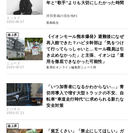
年と“歌手”よりも大切にしたかった時間
持田香織の現在地#1
エンタメ
2026.08.07
黒島暁生
急上昇
《イオンモール熊本爆発》避難後になぜ
再入館できた？ハビタ幹部は「気をつけ
て行ってらっしゃいと…モール職員は引
き止めなかった」と主張、イオンは「運
用を徹底できなかった可能性」
ニュース
2026.08.07
集英社オンライン編集部ニュース班
「いつ加害者になるかわからない…」青
切符導入で増す大型トラックの不安、自
転車“車道走行時代”に求められる新たな
安全対策
ビジネス
2026.07.21
急上昇
「貧乏くさい」「禁止にしてほしい」ガ