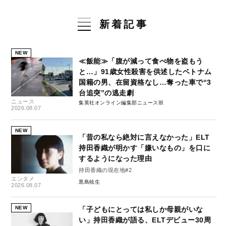
新着記事
NEW
≪飯能≫「腹が減って食べ物を盗もう
と…」91歳女性殺害を供述したベトナム
国籍の男、在留資格なし…奪った車で“3
台追突”の逃走劇
ニュース
集英社オンライン編集部ニュース班
2026.08.07
NEW
「昔の私なら絶対に言えなかった」ELT
持田香織が明かす「嫌いなもの」を口に
するようになった理由
持田香織の現在地#2
エンタメ
黒島暁生
2026.08.07
NEW
「子どもにとっては私しか母親がいな
い」持田香織が語る、ELTデビュー30周