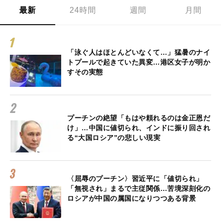
最新
24時間
週間
月間
「泳ぐ人はほとんどいなくて…」猛暑のナイ
トプールで起きていた異変…港区女子が明か
すその実態
プーチンの絶望「もはや頼れるのは金正恩だ
け」…中国に値切られ、インドに振り回され
る“大国ロシア”の悲しい現実
〈屈辱のプーチン〉習近平に「値切られ」
「無視され」まるで主従関係…苦境深刻化の
ロシアが中国の属国になりつつある背景