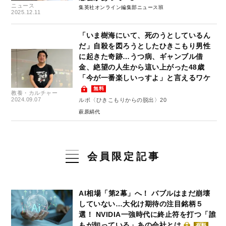
ニュース
集英社オンライン編集部ニュース班
2025.12.11
「いま樹海にいて、死のうとしているん
だ」自殺を図ろうとしたひきこもり男性
に起きた奇跡…うつ病、ギャンブル借
金、絶望の人生から這い上がった48歳
「今が一番楽しいっすよ」と言えるワケ
無料
教養・カルチャー
2024.09.07
ルポ〈ひきこもりからの脱出〉20
萩原絹代
会員限定記事
AI相場「第2幕」へ！ バブルはまだ崩壊
していない…大化け期待の注目銘柄５
選！ NVIDIA一強時代に終止符を打つ「誰
もが知っている」あの会社とは
有料