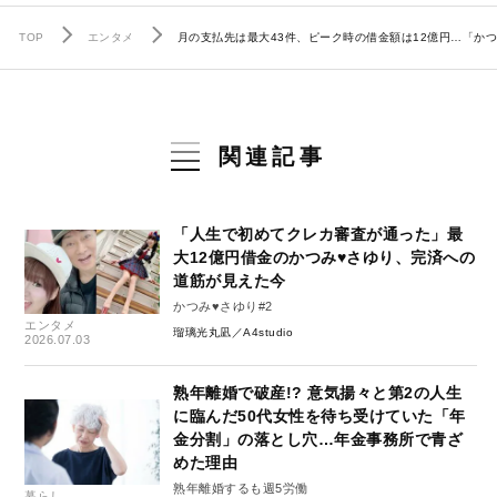
TOP
エンタメ
月の支払先は最大43件、ピーク時の借金額は12億円…「か
関連記事
「人生で初めてクレカ審査が通った」最
大12億円借金のかつみ♥さゆり、完済への
道筋が見えた今
かつみ♥さゆり#2
エンタメ
瑠璃光丸凪／A4studio
2026.07.03
熟年離婚で破産!? 意気揚々と第2の人生
に臨んだ50代女性を待ち受けていた「年
金分割」の落とし穴…年金事務所で青ざ
めた理由
熟年離婚するも週5労働
暮らし