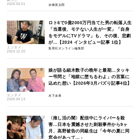
2026.03.01
永峰英太郎
ロト6で3億2000万円当てた男の転落人生
「当選後、モテない人生が一変」「自身
をモデルにTVドラマ」も、その後、悲劇
が…【2024 インタビュー記事 1位】
エンタメ
集英社オンライン編集部
2024.12.20
娘が語る細木数子の晩年と最期…タッキ
ー弔問と「地獄に堕ちるわよ」の言葉に
込めた想い【2026年3月バズり記事4位】
エンタメ
木下未希
2026.04.13
〈推し活の闇〉配信中にライバーを殺
害…日本を震撼させた刺殺事件から9ヶ
月、高野被告の同級生は「今年の夏に同
窓会があって…」