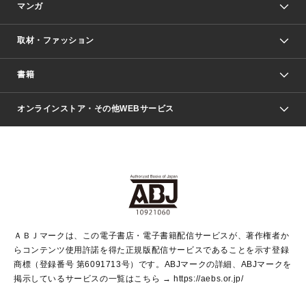
マンガ
取材・ファッション
少年マンガ
週刊少年ジャンプ
書籍
ファッション・美容
青年マンガ
ジャンプSQ.
Seventeen
週刊ヤングジャンプ
オンラインストア・その他WEBサービス
文芸・文庫・総合
芸能・情報・スポーツ
少女マンガ
Vジャンプ
non-no Web
ヤングジャンプ定期購読デジタル
すばる
Myojo
オンラインストア
りぼん
学芸・ノンフィクション・新書
最強ジャンプ
女性マンガ
@BAILA
ヤンジャン＋
小説すばる
週プレNEWS
マーガレット
集英社OTOコンテンツ
集英社 学芸編集部
少年ジャンプ＋
その他WEBサービス
クッキー
ライトノベル・ノベライズ
MAQUIA ONLINE
となりのヤングジャンプ
集英社 文芸ステーション
週プレ グラジャパ！
別冊マーガレット
SHUEISHA MANGA-ART HERITAGE
集英社 ビジネス書
ゼブラック
ココハナ
SHUEISHA ADNAVI
SPUR.JP
集英社Webマガジン Cobalt
グランドジャンプ
web 集英社文庫
キッズ
web Sportiva
マンガMee
ジャンプキャラクターズストア
集英社新書
ジャンプルーキー！
月刊オフィスユー
ＡＢＪマークは、この電子書店・電子書籍配信サービスが、著作権者か
EDITOR'S LAB
LEE
集英社オレンジ文庫
ウルトラジャンプ
青春と読書
パラスポ＋！
らコンテンツ使用許諾を得た正規版配信サービスであることを示す登録
集英社みらい文庫
リマコミ＋
HAPPY PLUS STORE
集英社新書プラス
ジャンプTOON
商標（登録番号 第6091713号）です。ABJマークの詳細、ABJマークを
Marisol
シフォン文庫
アジア人物史
S-KIDS.LAND
マンガMeets
掲示しているサービスの一覧はこちら →
https://aebs.or.jp/
shueisha vox
よみタイ
S-MANGA
Web éclat
ダッシュエックス文庫