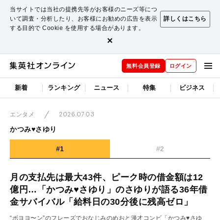
当サイトでは当社の提携先等がお客様のニーズ等につ
いて調査・分析したり、お客様にお勧めの広告を表示
詳しくはこちら
する目的で Cookie を使用する場合があります。
×
無料会員登録
ログイン
新着
ランキング
ニュース
特集
ビジネス
2026.07.03
エンタメ
かつみ♥さゆり
#1
#2
月の支払先は最大43件、ピーク時の借金額は12
億円…「かつみ♥さゆり」のさゆりが語る36年借
金サバイバル「給料日の30分後に残高ゼロ」
“ボヨヨ〜ン”のフレーズでおなじみのめおと漫才コンビ「かつみ♥さゆ