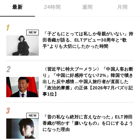
最新
24時間
週間
月間
NEW
「子どもにとっては私しか母親がいない」持
田香織が語る、ELTデビュー30周年と“歌
手”よりも大切にしたかった時間
〈習近平に特大ブーメラン〉「中国人客お断
り」「中国に好感持てない72%」韓国で噴き
出した反中感情…中国人旅行者が直面した
「政治的摩擦」の正体【2026年7月バズり記
事1位】
NEW
「昔の私なら絶対に言えなかった」ELT持田
香織が明かす「嫌いなもの」を口にするよう
になった理由