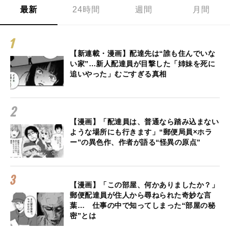
最新
24時間
週間
月間
【新連載・漫画】配達先は“誰も住んでいな
い家”…新人配達員が目撃した「姉妹を死に
追いやった」むごすぎる真相
【漫画】「配達員は、普通なら踏み込まない
ような場所にも行きます」“郵便局員×ホラ
ー”の異色作、作者が語る“怪異の原点”
【漫画】「この部屋、何かありましたか？」
郵便配達員が住人から尋ねられた奇妙な言
葉… 仕事の中で知ってしまった“部屋の秘
密”とは