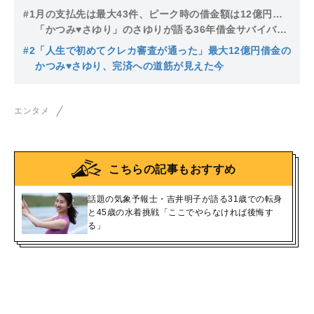
#1
月の支払先は最大43件、ピーク時の借金額は12億円…
「かつみ♥さゆり」のさゆりが語る36年借金サバイバル
「給料日の30分後に残高ゼロ」
#2
「人生で初めてクレカ審査が通った」最大12億円借金の
かつみ♥さゆり、完済への道筋が見えた今
エンタメ
こちらの記事もおすすめ
話題の気象予報士・吉井明子が語る31歳での転身
と45歳の水着挑戦「ここでやらなければ後悔す
る」