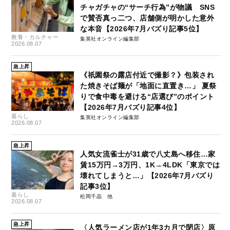
チャガチャの“サーチ行為”が物議 SNS
で賛否真っ二つ、店舗側が明かした意外
な本音【2026年7月バズり記事5位】
教養・カルチャー
集英社オンライン編集部
2026.08.07
急上昇
《祇園祭の露店付近で撮影？》包装され
た焼きそば麺が「地面に直置き…」 夏祭
りで食中毒を避ける“店選び”のポイント
【2026年7月バズり記事4位】
暮らし
集英社オンライン編集部
2026.08.07
急上昇
人気女流雀士が31歳で八丈島へ移住…家
賃15万円→3万円、1K→4LDK「東京では
壊れてしまうと…」【2026年7月バズり
記事3位】
暮らし
松岡千晶
2026.08.07
急上昇
〈人気ラーメン店が1年3カ月で閉店〉原