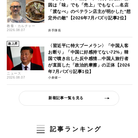
因は「味」でも「売上」でもなく…名店
「渡なべ」のベテラン店主が明かした“想
定外の敵”【2026年7月バズり記事2位】
教養・カルチャー
2026.08.07
井手隊長
急上昇
〈習近平に特大ブーメラン〉「中国人客
お断り」「中国に好感持てない72%」韓
国で噴き出した反中感情…中国人旅行者
が直面した「政治的摩擦」の正体【2026
年7月バズり記事1位】
ニュース
2026.08.07
小倉健一
新着記事一覧を見る
記事ランキング