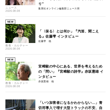
り”
ニュース
集英社オンライン編集部ニュース班
2026.08.08
NEW
「〈保る〉とは何か」『汽笛、聞こえ
る』佐藤雫 インタビュー
佐藤雫
教養・カルチャー
2026.08.08
NEW
宮﨑駿の中心にある、世界を考えるため
の「問い」『宮﨑駿の詩学』赤坂憲雄 イ
ンタビュー
赤坂憲雄
教養・カルチャー
2026.08.08
「いつ加害者になるかわからない…」青
切符導入で増す大型トラックの不安、自