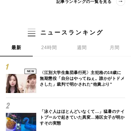
記事ランキングの一覧を見る
ニュースランキング
最新
24時間
週間
月間
NEW
〈江別大学生集団暴行死〉主犯格の18歳に
無期懲役「自分はやってねぇ。誰かがトドメ
さした」裁判で明かされた“他責ぶり”
「泳ぐ人はほとんどいなくて…」猛暑のナイ
トプールで起きていた異変…港区女子が明か
すその実態