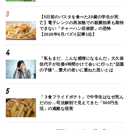
【5日前のパスタを食べた20歳の学生が死
亡】電子レンジの再加熱での殺菌効果も期待
できない「チャーハン症候群」の恐怖
【2026年6月バズり記事1位】
「私もまだ、こんな感情になるんだ」大久保
佳代子が往復4時間かけて会いに行った“話題
の子猿”…愛犬の老いに重ねた思いとは
「３食フライドポテト」で中学生はなぜ死ん
だのか…司法解剖で見えてきた「500円生
活」の過酷な現実