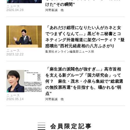
けた“その瞬間”
ニュース
2026.04.28
河野嘉誠
「あれだけ総理になりたい人がカネと女
でつまずくなんて…」黒ビキニ秘書とコ
ネティング外遊報道に架空パーティ？ “疑
惑噴出”西村元経産相の八方ふさがり
ニュース
集英社オンライン編集部ニュース班
2023.12.22
「麻生派の派閥色が強すぎ…」高市首相
を支える新グループ「国力研究会」って
何？ 麻生・茂木・小泉ら集結で“総裁選
の無投票再選”を目指すも、囁かれる“弱
点”
ニュース
2026.05.14
河野嘉誠
会員限定記事