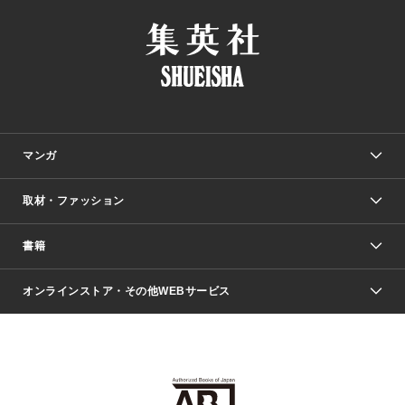
マンガ
取材・ファッション
少年マンガ
週刊少年ジャンプ
書籍
ファッション・美容
青年マンガ
ジャンプSQ.
Seventeen
週刊ヤングジャンプ
オンラインストア・その他WEBサービス
文芸・文庫・総合
芸能・情報・スポーツ
少女マンガ
Vジャンプ
non-no Web
ヤングジャンプ定期購読デジタル
すばる
Myojo
オンラインストア
りぼん
学芸・ノンフィクション・新書
最強ジャンプ
女性マンガ
@BAILA
ヤンジャン＋
小説すばる
週プレNEWS
マーガレット
集英社OTOコンテンツ
集英社 学芸編集部
少年ジャンプ＋
その他WEBサービス
クッキー
ライトノベル・ノベライズ
MAQUIA ONLINE
となりのヤングジャンプ
集英社 文芸ステーション