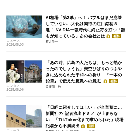
AI相場「第2幕」へ！ バブルはまだ崩壊
していない…大化け期待の注目銘柄５
選！ NVIDIA一強時代に終止符を打つ「誰
もが知っている」あの会社とは
有料
ニュース
石井僚一
2026.08.03
「あの時、広島の人たちは、もっと熱か
ったのでしょうね」美空ひばりのつぶや
きに込められた平和への祈り…『一本の
鉛筆』で伝えた反戦への意志
有料
エンタメ
佐藤剛
2025.08.06
「日経に紹介してほしい」が合言葉に…
新聞社の“記者流出ドミノ”が止まらな
い 「TikToker化まで求められた」現場
記者から不満続出
有料
ニュース