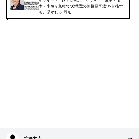
新グループ「国力研究会」って何？ 麻生・茂
木・小泉ら集結で“総裁選の無投票再選”を目指す
も、囁かれる“弱点”
竹橋大吉