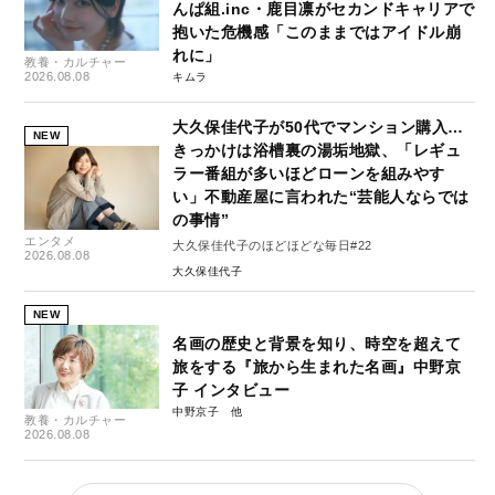
んぱ組.inc・鹿目凛がセカンドキャリアで
抱いた危機感「このままではアイドル崩
れに」
教養・カルチャー
2026.08.08
キムラ
大久保佳代子が50代でマンション購入…
NEW
きっかけは浴槽裏の湯垢地獄、「レギュ
ラー番組が多いほどローンを組みやす
い」不動産屋に言われた“芸能人ならでは
の事情”
エンタメ
大久保佳代子のほどほどな毎日#22
2026.08.08
大久保佳代子
NEW
名画の歴史と背景を知り、時空を超えて
旅をする『旅から生まれた名画』中野京
子 インタビュー
中野京子
教養・カルチャー
2026.08.08