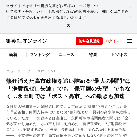
当サイトでは当社の提携先等がお客様のニーズ等につ
いて調査・分析したり、お客様にお勧めの広告を表示
詳しくはこちら
する目的で Cookie を使用する場合があります。
×
無料会員登録
ログイン
新着
ランキング
ニュース
特集
ビジネス
2026.05.18
ニュース
熱狂消えた高市政権を追い詰める“最大の関門”は
「消費税ゼロ失速」でも「保守層の失望」でもな
く…永田町では「ポスト高市」への動きも加速
女性初の宰相誕生と衆院選圧勝で、日本政治に“旋風”を巻き起こした高
市早苗首相。内閣支持率はいまなお7割前後という異例の高水準を維持し
ている。だが、その数字とは裏腹に、永田町や市場関係者の間では「空
気が変わり始めた」との声も聞こえ始めた。看板政策だった“消費税ゼ
ロ”はいつ実現するのか。円安、長期金利上昇、膨らみ続ける国家予算
――。高支持率の裏で、高市政権を追い詰めかねない“最大の関門”が静