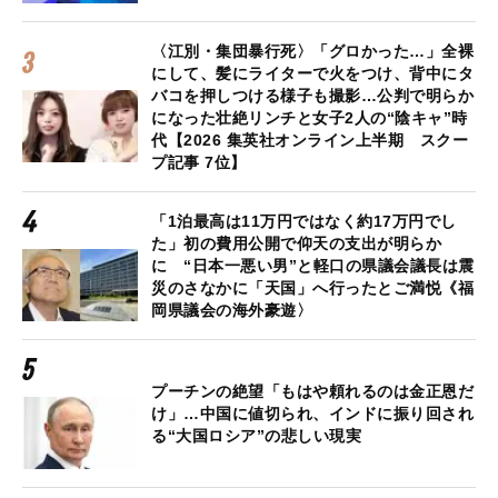
〈江別・集団暴行死〉「グロかった…」全裸
にして、髪にライターで火をつけ、背中にタ
バコを押しつける様子も撮影…公判で明らか
になった壮絶リンチと女子2人の“陰キャ”時
代【2026 集英社オンライン上半期 スクー
プ記事 7位】
「1泊最高は11万円ではなく約17万円でし
た」初の費用公開で仰天の支出が明らか
に “日本一悪い男”と軽口の県議会議長は震
災のさなかに「天国」へ行ったとご満悦《福
岡県議会の海外豪遊〉
プーチンの絶望「もはや頼れるのは金正恩だ
け」…中国に値切られ、インドに振り回され
る“大国ロシア”の悲しい現実