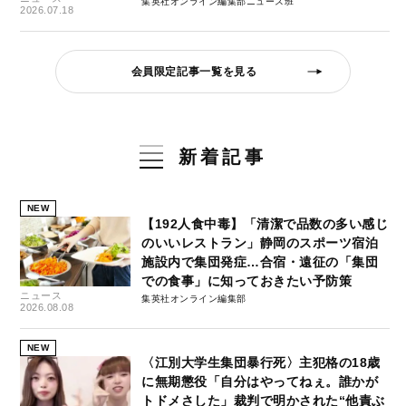
集英社オンライン編集部ニュース班
2026.07.18
会員限定記事一覧を見る
新着記事
NEW
【192人食中毒】「清潔で品数の多い感じ
のいいレストラン」静岡のスポーツ宿泊
施設内で集団発症…合宿・遠征の「集団
での食事」に知っておきたい予防策
ニュース
集英社オンライン編集部
2026.08.08
NEW
〈江別大学生集団暴行死〉主犯格の18歳
に無期懲役「自分はやってねぇ。誰かが
トドメさした」裁判で明かされた“他責ぶ