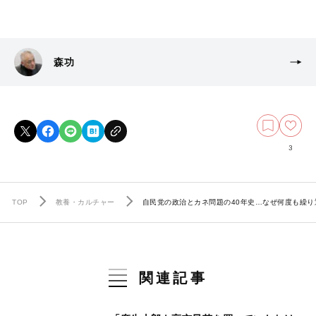
森功
3
TOP
教養・カルチャー
自民党の政治とカネ問題の40年史…なぜ何度も繰
関連記事