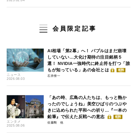
会員限定記事
AI相場「第2幕」へ！ バブルはまだ崩壊
していない…大化け期待の注目銘柄５
選！ NVIDIA一強時代に終止符を打つ「誰
もが知っている」あの会社とは
有料
ニュース
石井僚一
2026.08.03
「あの時、広島の人たちは、もっと熱か
ったのでしょうね」美空ひばりのつぶや
きに込められた平和への祈り…『一本の
鉛筆』で伝えた反戦への意志
有料
エンタメ
佐藤剛
2025.08.06