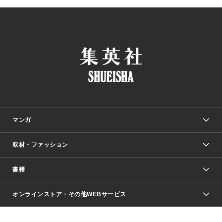
マンガ
取材・ファッション
少年マンガ
週刊少年ジャンプ
書籍
ファッション・美容
青年マンガ
ジャンプSQ.
Seventeen
週刊ヤングジャンプ
オンラインストア・その他WEBサービス
文芸・文庫・総合
芸能・情報・スポーツ
少女マンガ
Vジャンプ
non-no Web
ヤングジャンプ定期購読デジタル
すばる
Myojo
オンラインストア
りぼん