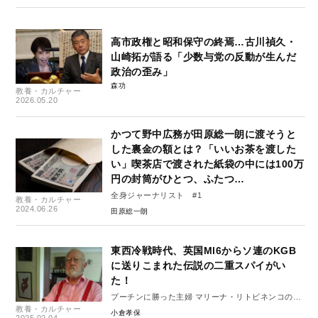
高市政権と昭和保守の終焉…古川禎久・
山崎拓が語る「少数与党の反動が生んだ
政治の歪み」
森功
教養・カルチャー
2026.05.20
かつて野中広務が田原総一朗に渡そうと
した裏金の額とは？「いいお茶を渡した
い」喫茶店で渡された紙袋の中には100万
円の封筒がひとつ、ふたつ…
全身ジャーナリスト #1
教養・カルチャー
2024.06.26
田原総一朗
東西冷戦時代、英国Ml6からソ連のKGB
に送りこまれた伝説の二重スパイがい
た！
プーチンに勝った主婦 マリーナ・リトビネンコの戦
教養・カルチャー
いの記録 #1
小倉孝保
2025.02.04