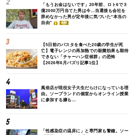
「もうお金はないです」20年前、ロト6で３
億2000万円当てた男は今…当選後も会社を
辞めなかった男が定年後に気づいた“本当の
自由”
有料
【5日前のパスタを食べた20歳の学生が死
亡】電子レンジの再加熱での殺菌効果も期待
できない「チャーハン症候群」の恐怖
【2026年6月バズり記事1位】
風俗店が現役女子大生だらけになっている理
由。ソープランドの個室からオンライン授業
に参加する嬢も…
「性感染症の温床に」と専門家も警鐘。ソー