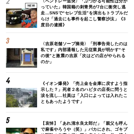
〈ベントレー追突〉「ぶつかる可能性は分か
NEW
っていた」韓国籍の刺青男が7台に衝突し逃
走…SNSで“セレブ生活”を演出もトラブルだ
らけ「過去にも事件を起こし警察沙汰」《3
度目の逮捕》
〈吉原老舗ソープ摘発〉「刑事告発したのは
私です」内部通報した元従業員が明かす“そ
の後”と激震の吉原「次はどの店がやられる
のか」
《イオン爆発》「売上金を金庫に戻すよう指
示した？」死者２名のハビタの店長に問うと
涙を流し…社員は「入口によっては入れたこ
ともあったようです」
【哀悼】「あれ清水良太郎だ」「親父も呼ん
で麻雀やろうや（笑）」バカにされ、ゴキブ