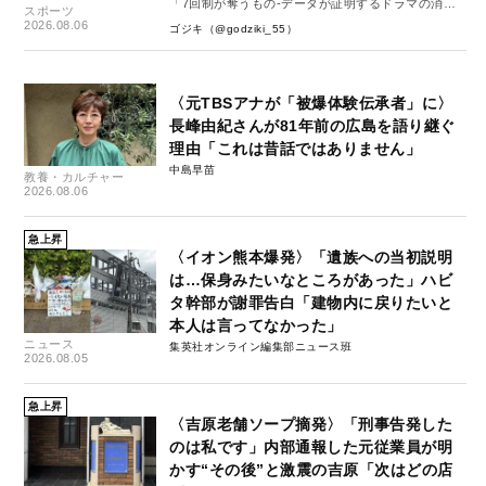
「7回制が奪うもの-データが証明するドラマの消
スポーツ
失-」
2026.08.06
ゴジキ（@godziki_55）
〈元TBSアナが「被爆体験伝承者」に〉
長峰由紀さんが81年前の広島を語り継ぐ
理由「これは昔話ではありません」
中島早苗
教養・カルチャー
2026.08.06
急上昇
〈イオン熊本爆発〉「遺族への当初説明
は…保身みたいなところがあった」ハビ
タ幹部が謝罪告白「建物内に戻りたいと
本人は言ってなかった」
ニュース
集英社オンライン編集部ニュース班
2026.08.05
急上昇
〈吉原老舗ソープ摘発〉「刑事告発した
のは私です」内部通報した元従業員が明
かす“その後”と激震の吉原「次はどの店