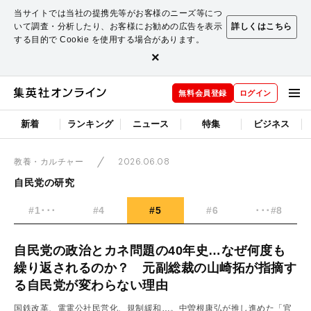
当サイトでは当社の提携先等がお客様のニーズ等につ
いて調査・分析したり、お客様にお勧めの広告を表示
詳しくはこちら
する目的で Cookie を使用する場合があります。
×
無料会員登録
ログイン
新着
ランキング
ニュース
特集
ビジネス
2026.06.08
教養・カルチャー
自民党の研究
#1･･･
#4
#5
#6
･･･#8
自民党の政治とカネ問題の40年史…なぜ何度も
繰り返されるのか？ 元副総裁の山崎拓が指摘す
る自民党が変わらない理由
国鉄改革、電電公社民営化、規制緩和…。中曽根康弘が推し進めた「官