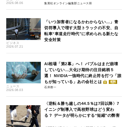
2026.08.06
集英社オンライン編集部ニュース班
「いつ加害者になるかわからない…」青
切符導入で増す大型トラックの不安、自
転車“車道走行時代”に求められる新たな
安全対策
ビジネス
2026.07.21
AI相場「第2幕」へ！ バブルはまだ崩壊
していない…大化け期待の注目銘柄５
選！ NVIDIA一強時代に終止符を打つ「誰
もが知っている」あの会社とは
有料
ニュース
石井僚一
2026.08.03
〈逆転＆勝ち越しの44.5％は7回以降〉7
イニング制導入で高校野球はどう変わ
る？ データが明らかにする“短縮”の弊害