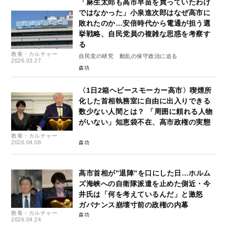
「麻生太郎も高市早苗を買っていたわけ
ではなかった」小泉進次郎はなぜ高市に
敗れたのか…安倍時代から電通が担う選
挙戦略、自民党員の複雑な思惑を考察す
る
教養・カルチャー
自民党の研究 動乱の保守政治に迫る
2026.03.27
森功
〈1日2箱ヘビースモーカー高市〉喫煙所
化した首相執務室に自由に出入りできる
数少ない人間とは？ 「周囲に頼れる人物
がいない」知恵袋不在、高市政権の実態
教養・カルチャー
2026.04.08
森功
高市首相が”退陣”を口にした日…ホルム
ズ海峡への自衛隊派遣を止めた側近・今
井氏は「何を考えているんだ」と激怒
ガバナンス崩壊寸前の政権の内幕
教養・カルチャー
森功
2026.04.24