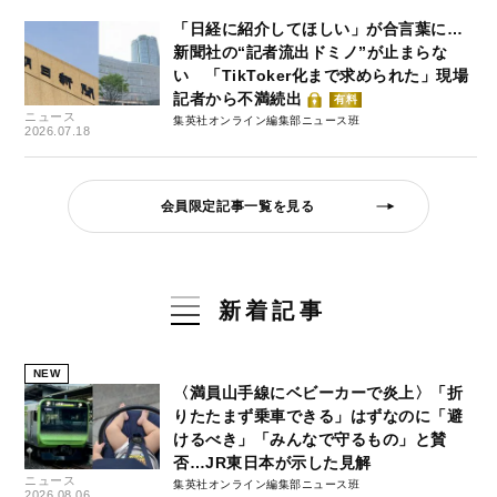
「日経に紹介してほしい」が合言葉に…
新聞社の“記者流出ドミノ”が止まらな
い 「TikToker化まで求められた」現場
記者から不満続出
有料
ニュース
集英社オンライン編集部ニュース班
2026.07.18
会員限定記事一覧を見る
新着記事
NEW
〈満員山手線にベビーカーで炎上〉「折
りたたまず乗車できる」はずなのに「避
けるべき」「みんなで守るもの」と賛
否…JR東日本が示した見解
ニュース
集英社オンライン編集部ニュース班
2026.08.06