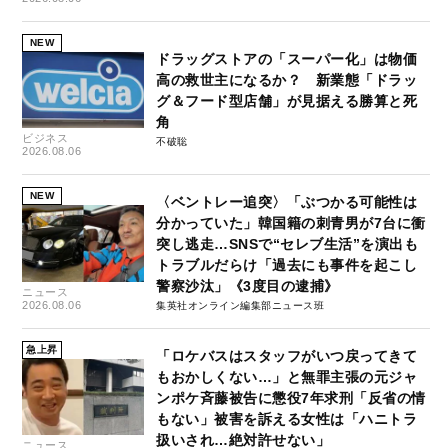
NEW
ドラッグストアの「スーパー化」は物価
高の救世主になるか？ 新業態「ドラッ
グ＆フード型店舗」が見据える勝算と死
角
ビジネス
不破聡
2026.08.06
NEW
〈ベントレー追突〉「ぶつかる可能性は
分かっていた」韓国籍の刺青男が7台に衝
突し逃走…SNSで“セレブ生活”を演出も
トラブルだらけ「過去にも事件を起こし
警察沙汰」《3度目の逮捕》
ニュース
2026.08.06
集英社オンライン編集部ニュース班
急上昇
「ロケバスはスタッフがいつ戻ってきて
もおかしくない…」と無罪主張の元ジャ
ンポケ斉藤被告に懲役7年求刑「反省の情
もない」被害を訴える女性は「ハニトラ
扱いされ…絶対許せない」
ニュース