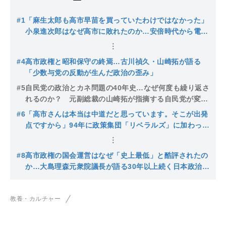
#1
「麻生太郎も高市早苗を買っていたわけではなかった」
小泉進次郎はなぜ高市に敗れたのか…安倍時代から電通
が担う選挙戦略、自民党員の複雑な思惑を考察する
#4
高市政権と昭和保守の終焉…古川禎久・山崎拓が語る
「少数与党の反動が生んだ政治の歪み」
#5
自民党の政治とカネ問題の40年史…なぜ何度も繰り返さ
れるのか？ 元副総裁の山崎拓が指摘する自民党が変わ
らない理由
#6
「高市さんは本当は中道だと思っています。そこが出発
点ですから」94年に政策集団「リベラルズ」に加わった
高市議員の当時の思惑と、リクルート事件が壊した自民
党の「55年体制」
#8
高市政権の国会運営はなぜ「史上最低」と酷評されたの
か…大島理森元衆院議長が語る30年以上続く日本政治の
迷走
教養・カルチャー