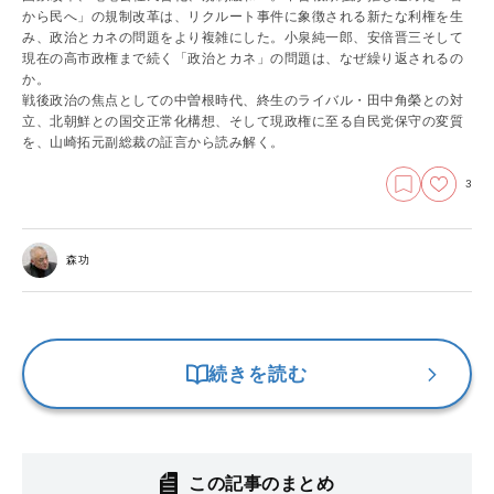
から民へ」の規制改革は、リクルート事件に象徴される新たな利権を生
み、政治とカネの問題をより複雑にした。小泉純一郎、安倍晋三そして
現在の高市政権まで続く「政治とカネ」の問題は、なぜ繰り返されるの
か。
戦後政治の焦点としての中曽根時代、終生のライバル・田中角榮との対
立、北朝鮮との国交正常化構想、そして現政権に至る自民党保守の変質
を、山崎拓元副総裁の証言から読み解く。
3
森功
続きを読む
この記事のまとめ