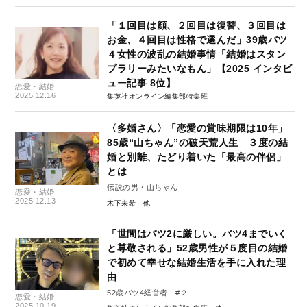
「１回目は顔、２回目は復讐、３回目は
お金、４回目は性格で選んだ」39歳バツ
４女性の波乱の結婚事情「結婚はスタン
プラリーみたいなもん」【2025 インタビ
ュー記事 8位】
恋愛・結婚
2025.12.16
集英社オンライン編集部特集班
〈多婚さん〉「恋愛の賞味期限は10年」
85歳“山ちゃん”の破天荒人生 ３度の結
婚と別離、たどり着いた「最高の伴侶」
とは
伝説の男・山ちゃん
恋愛・結婚
2025.12.13
木下未希
「世間はバツ2に厳しい。バツ4までいく
と尊敬される」52歳男性が５度目の結婚
で初めて幸せな結婚生活を手に入れた理
由
52歳バツ4経営者 #２
恋愛・結婚
2025.10.19