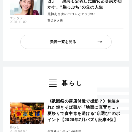
は」──持病も公表した熊切あさ美が明
かす、”崖っぷち”の先の人生
熊切あさ美のココロとカラダ#2
エンタメ
熊切あさ美
2025.11.02
美容一覧を見る
暮らし
《祇園祭の露店付近で撮影？》包装さ
れた焼きそば麺が「地面に直置き…」
夏祭りで食中毒を避ける“店選び”のポ
イント【2026年7月バズり記事4位】
暮らし
2026.08.07
集英社オンライン編集部