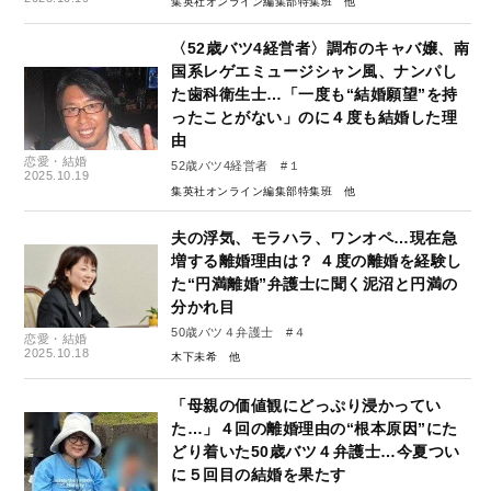
集英社オンライン編集部特集班
〈52歳バツ4経営者〉調布のキャバ嬢、南
国系レゲエミュージシャン風、ナンパし
た歯科衛生士…「一度も“結婚願望”を持
ったことがない」のに４度も結婚した理
由
恋愛・結婚
52歳バツ4経営者 #１
2025.10.19
集英社オンライン編集部特集班
夫の浮気、モラハラ、ワンオペ…現在急
増する離婚理由は？ ４度の離婚を経験し
た“円満離婚”弁護士に聞く泥沼と円満の
分かれ目
50歳バツ４弁護士 #４
恋愛・結婚
2025.10.18
木下未希
「母親の価値観にどっぷり浸かってい
た…」４回の離婚理由の“根本原因”にた
どり着いた50歳バツ４弁護士…今夏つい
に５回目の結婚を果たす