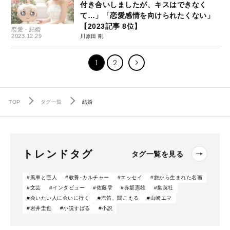
付き合いしましたが、キスはできなく
て…」「恋愛感情を向けられたくない」
【2023記事 8位】
恋愛・結婚
2023.12.29
川原田 剛
1
2
TOP
タグ一覧
結婚
トレンドタグ
タグ一覧を見る
#風車と巨人
#教養･カルチャー
#エッセイ
#旅から生まれた名画
#文芸
#インタビュー
#佐藤雫
#赤坂憲雄
#集英社
#会いたい人に会いに行く
#汽笛、聞こえる
#山崎エマ
#岩井圭也
#小説すばる
#小説