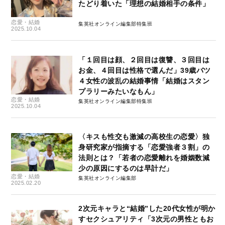
たどり着いた「理想の結婚相手の条件」
恋愛・結婚
集英社オンライン編集部特集班
2025.10.04
「１回目は顔、２回目は復讐、３回目は
お金、４回目は性格で選んだ」39歳バツ
４女性の波乱の結婚事情「結婚はスタン
プラリーみたいなもん」
恋愛・結婚
集英社オンライン編集部特集班
2025.10.04
〈キスも性交も激減の高校生の恋愛〉独
身研究家が指摘する「恋愛強者３割」の
法則とは？「若者の恋愛離れを婚姻数減
少の原因にするのは早計だ」
恋愛・結婚
集英社オンライン編集部
2025.02.20
2次元キャラと“結婚”した20代女性が明か
すセクシュアリティ「3次元の男性ともお