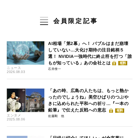
会員限定記事
AI相場「第2幕」へ！ バブルはまだ崩壊
していない…大化け期待の注目銘柄５
選！ NVIDIA一強時代に終止符を打つ「誰
もが知っている」あの会社とは
有料
ニュース
石井僚一
2026.08.03
「あの時、広島の人たちは、もっと熱か
ったのでしょうね」美空ひばりのつぶや
きに込められた平和への祈り…『一本の
鉛筆』で伝えた反戦への意志
有料
エンタメ
佐藤剛
2025.08.06
「日経に紹介してほしい」が合言葉に…