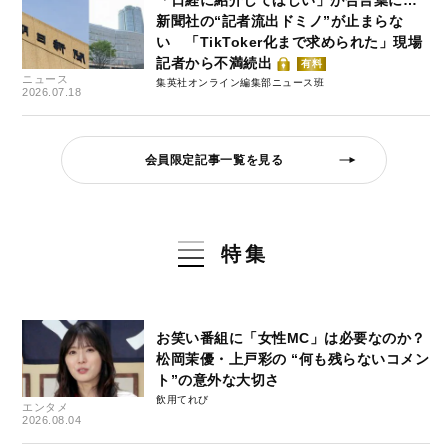
新聞社の“記者流出ドミノ”が止まらな
い 「TikToker化まで求められた」現場
記者から不満続出
有料
ニュース
集英社オンライン編集部ニュース班
2026.07.18
会員限定記事一覧を見る
特集
お笑い番組に「女性MC」は必要なのか？
松岡茉優・上戸彩の “何も残らないコメン
ト”の意外な大切さ
飲用てれび
エンタメ
2026.08.04