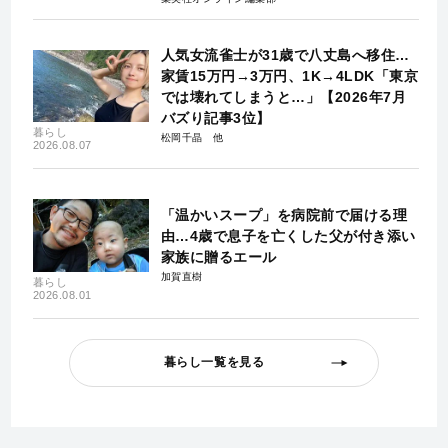
人気女流雀士が31歳で八丈島へ移住…
家賃15万円→3万円、1K→4LDK「東京
では壊れてしまうと…」【2026年7月
バズり記事3位】
暮らし
松岡千晶
2026.08.07
「温かいスープ」を病院前で届ける理
由…4歳で息子を亡くした父が付き添い
家族に贈るエール
加賀直樹
暮らし
2026.08.01
暮らし一覧を見る