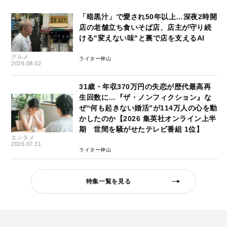
「暗黒汁」で愛され50年以上…深夜2時開
店の老舗立ち食いそば店、店主が守り続
ける"変えない味"と裏で店を支えるAI
グルメ
ライター神山
2026.08.02
31歳・年収370万円の失恋が歴代最高再
生回数に…『ザ・ノンフィクション』な
ぜ“何も起きない婚活”が114万人の心を動
かしたのか【2026 集英社オンライン上半
期 世間を騒がせたテレビ番組 1位】
エンタメ
2026.07.31
ライター神山
特集一覧を見る