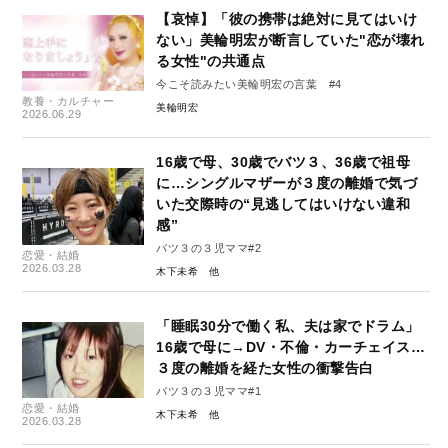
【哀悼】「彼の携帯は絶対に見てはいけ
ない」美輪明宏が断言していた"恋が壊れ
る女性"の共通点
今こそ読みたい美輪明宏の言葉 #4
教養・カルチャー
美輪明宏
2026.06.29
16歳で母、30歳でバツ３、36歳で祖母
に…シングルマザーが３度の離婚で気づ
いた交際時の“見逃してはいけない違和
感”
バツ３の３児ママ#2
恋愛・結婚
2026.03.28
木下未希
「睡眠30分で働く私、夫は家でドラム」
16歳で母に→DV・不倫・カーチェイス…
３度の離婚を経た女性の衝撃告白
バツ３の３児ママ#1
恋愛・結婚
木下未希
2026.03.28