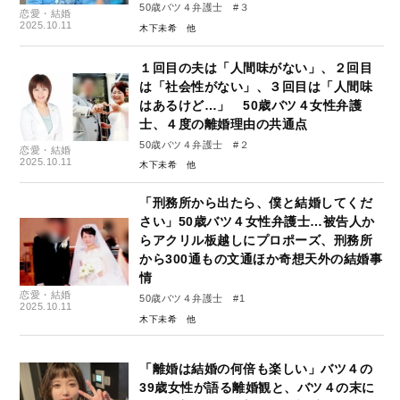
50歳バツ４弁護士 #３
恋愛・結婚
2025.10.11
木下未希
１回目の夫は「人間味がない」、２回目
は「社会性がない」、３回目は「人間味
はあるけど…」 50歳バツ４女性弁護
士、４度の離婚理由の共通点
50歳バツ４弁護士 #２
恋愛・結婚
2025.10.11
木下未希
「刑務所から出たら、僕と結婚してくだ
さい」50歳バツ４女性弁護士…被告人か
らアクリル板越しにプロポーズ、刑務所
から300通もの文通ほか奇想天外の結婚事
情
恋愛・結婚
50歳バツ４弁護士 #1
2025.10.11
木下未希
「離婚は結婚の何倍も楽しい」バツ４の
39歳女性が語る離婚観と、バツ４の末に