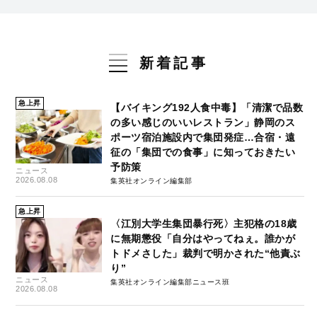
新着記事
急上昇
【バイキング192人食中毒】「清潔で品数
の多い感じのいいレストラン」静岡のス
ポーツ宿泊施設内で集団発症…合宿・遠
征の「集団での食事」に知っておきたい
予防策
ニュース
2026.08.08
集英社オンライン編集部
急上昇
〈江別大学生集団暴行死〉主犯格の18歳
に無期懲役「自分はやってねぇ。誰かが
トドメさした」裁判で明かされた“他責ぶ
り”
ニュース
集英社オンライン編集部ニュース班
2026.08.08