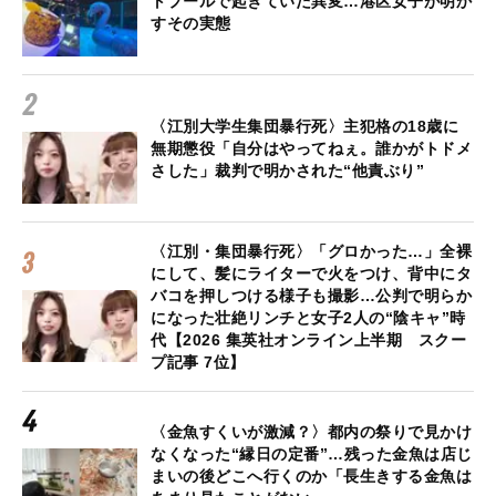
トプールで起きていた異変…港区女子が明か
すその実態
〈江別大学生集団暴行死〉主犯格の18歳に
無期懲役「自分はやってねぇ。誰かがトドメ
さした」裁判で明かされた“他責ぶり”
〈江別・集団暴行死〉「グロかった…」全裸
にして、髪にライターで火をつけ、背中にタ
バコを押しつける様子も撮影…公判で明らか
になった壮絶リンチと女子2人の“陰キャ”時
代【2026 集英社オンライン上半期 スクー
プ記事 7位】
〈金魚すくいが激減？〉都内の祭りで見かけ
なくなった“縁日の定番”…残った金魚は店じ
まいの後どこへ行くのか「長生きする金魚は