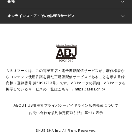
書籍
ファッション・美容
青年マンガ
ジャンプSQ.
Seventeen
週刊ヤングジャンプ
オンラインストア・その他WEBサービス
文芸・文庫・総合
芸能・情報・スポーツ
少女マンガ
Vジャンプ
non-no Web
ヤングジャンプ定期購読デジタル
すばる
Myojo
オンラインストア
りぼん
学芸・ノンフィクション・新書
最強ジャンプ
女性マンガ
@BAILA
ヤンジャン＋
小説すばる
週プレNEWS
マーガレット
集英社OTOコンテンツ
集英社 学芸編集部
少年ジャンプ＋
その他WEBサービス
クッキー
ライトノベル・ノベライズ
MAQUIA ONLINE
となりのヤングジャンプ
集英社 文芸ステーション
週プレ グラジャパ！
別冊マーガレット
SHUEISHA MANGA-ART HERITAGE
集英社 ビジネス書
ゼブラック
ココハナ
SHUEISHA ADNAVI
SPUR.JP
集英社Webマガジン Cobalt
グランドジャンプ
web 集英社文庫
キッズ
web Sportiva
マンガMee
ジャンプキャラクターズストア
集英社新書
ジャンプルーキー！
月刊オフィスユー
ＡＢＪマークは、この電子書店・電子書籍配信サービスが、著作権者か
EDITOR'S LAB
LEE
集英社オレンジ文庫
ウルトラジャンプ
青春と読書
パラスポ＋！
らコンテンツ使用許諾を得た正規版配信サービスであることを示す登録
集英社みらい文庫
リマコミ＋
HAPPY PLUS STORE
集英社新書プラス
ジャンプTOON
商標（登録番号 第6091713号）です。ABJマークの詳細、ABJマークを
Marisol
シフォン文庫
アジア人物史
S-KIDS.LAND
マンガMeets
掲示しているサービスの一覧はこちら →
https://aebs.or.jp/
shueisha vox
よみタイ
S-MANGA
Web éclat
ダッシュエックス文庫
LEEマルシェ
kotoba
集英社ジャンプリミックス
ABOUT US
集英社プライバシーガイドライン
広告掲載について
T JAPAN:The New York Times Style Magazine
JUMP j BOOKS
お問い合わせ
規約
特定商取引法に基づく表示
SHOP Marisol
e!集英社
集英社コミック文庫
集英社女性誌ポータル
éclat premium
imidas
MEN'S NON-NO WEB
SHUEISHA Inc. All Right Reserved.