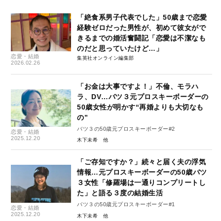
「絶食系男子代表でした」50歳まで恋愛
経験ゼロだった男性が、初めて彼女がで
きるまでの婚活奮闘記「恋愛は不潔なも
のだと思っていたけど…」
恋愛・結婚
集英社オンライン編集部
2026.02.26
「お金は大事ですよ！」不倫、モラハ
ラ、DV…バツ３元プロスキーボーダーの
50歳女性が明かす“再婚よりも大切なも
の”
バツ３の50歳元プロスキーボーダー#2
恋愛・結婚
2025.12.20
木下未希
「ご存知ですか？」続々と届く夫の浮気
情報…元プロスキーボーダーの50歳バツ
３女性「修羅場は一通りコンプリートし
た」と語る３度の結婚生活
バツ３の50歳元プロスキーボーダー#1
恋愛・結婚
2025.12.20
木下未希