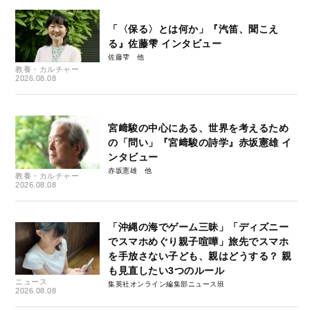
「〈保る〉とは何か」『汽笛、聞こえ
る』佐藤雫 インタビュー
佐藤雫
教養・カルチャー
2026.08.08
宮﨑駿の中心にある、世界を考えるため
の「問い」『宮﨑駿の詩学』赤坂憲雄 イ
ンタビュー
赤坂憲雄
教養・カルチャー
2026.08.08
「沖縄の海でゲーム三昧」「ディズニー
でスマホめぐり親子喧嘩」旅先でスマホ
を手放さない子ども、親はどうする？ 親
も見直したい3つのルール
ニュース
集英社オンライン編集部ニュース班
2026.08.08