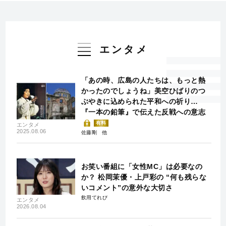
エンタメ
「あの時、広島の人たちは、もっと熱
かったのでしょうね」美空ひばりのつ
ぶやきに込められた平和への祈り…
『一本の鉛筆』で伝えた反戦への意志
有料
エンタメ
2025.08.06
佐藤剛
お笑い番組に「女性MC」は必要なの
か？ 松岡茉優・上戸彩の “何も残らな
いコメント”の意外な大切さ
飲用てれび
エンタメ
2026.08.04