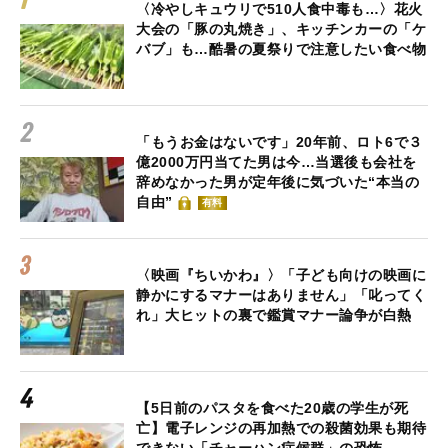
〈冷やしキュウリで510人食中毒も…〉花火
大会の「豚の丸焼き」、キッチンカーの「ケ
バブ」も…酷暑の夏祭りで注意したい食べ物
「もうお金はないです」20年前、ロト6で３
億2000万円当てた男は今…当選後も会社を
辞めなかった男が定年後に気づいた“本当の
自由”
有料
〈映画『ちいかわ』〉「子ども向けの映画に
静かにするマナーはありません」「叱ってく
れ」大ヒットの裏で鑑賞マナー論争が白熱
【5日前のパスタを食べた20歳の学生が死
亡】電子レンジの再加熱での殺菌効果も期待