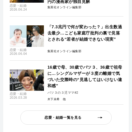
円の漫画家が独自見解
恋愛・結婚
集英社オンライン編集部
2026.06.24
「7.3兆円で何が変わった？」出生数過
去最少…こども家庭庁批判の裏で見落
とされる“若者が結婚できない現実”
恋愛・結婚
集英社オンライン編集部
2026.06.04
16歳で母、30歳でバツ３、36歳で祖母
に…シングルマザーが３度の離婚で気
づいた交際時の“見逃してはいけない違
和感”
バツ３の３児ママ#2
恋愛・結婚
2026.03.28
木下未希
恋愛・結婚一覧を見る