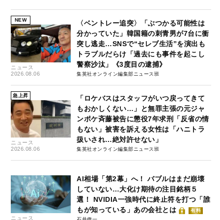
NEW
〈ベントレー追突〉「ぶつかる可能性は
分かっていた」韓国籍の刺青男が7台に衝
突し逃走…SNSで“セレブ生活”を演出も
トラブルだらけ「過去にも事件を起こし
警察沙汰」《3度目の逮捕》
ニュース
2026.08.06
集英社オンライン編集部ニュース班
急上昇
「ロケバスはスタッフがいつ戻ってきて
もおかしくない…」と無罪主張の元ジャ
ンポケ斉藤被告に懲役7年求刑「反省の情
もない」被害を訴える女性は「ハニトラ
扱いされ…絶対許せない」
ニュース
2026.08.06
集英社オンライン編集部ニュース班
AI相場「第2幕」へ！ バブルはまだ崩壊
していない…大化け期待の注目銘柄５
選！ NVIDIA一強時代に終止符を打つ「誰
もが知っている」あの会社とは
有料
ニュース
石井僚一