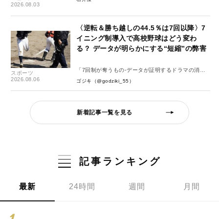
2026.08.03
〈逆転＆勝ち越しの44.5％は7回以降〉7
イニング制導入で高校野球はどう変わ
る？ データが明らかにする“短縮”の弊害
「7回制が奪うもの-データが証明するドラマの消
スポーツ
失-」
2026.08.06
ゴジキ（@godziki_55）
新着記事一覧を見る
記事ランキング
最新
24時間
週間
月間