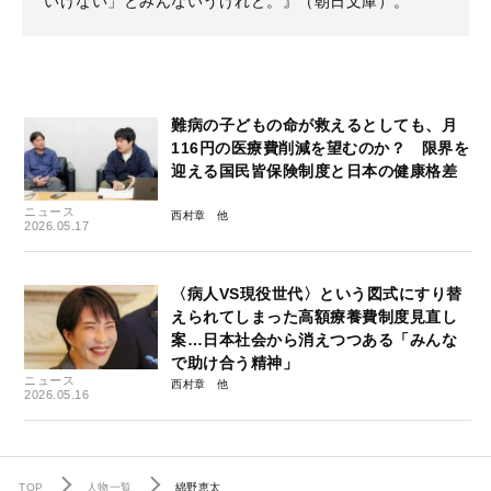
いけない」とみんないうけれど。』（朝日文庫）。
難病の子どもの命が救えるとしても、月
116円の医療費削減を望むのか？ 限界を
迎える国民皆保険制度と日本の健康格差
ニュース
西村章
2026.05.17
〈病人VS現役世代〉という図式にすり替
えられてしまった高額療養費制度見直し
案…日本社会から消えつつある「みんな
で助け合う精神」
ニュース
西村章
2026.05.16
TOP
人物一覧
綿野恵太