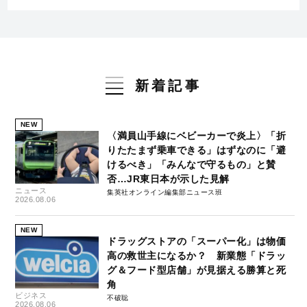
新着記事
NEW
〈満員山手線にベビーカーで炎上〉「折
りたたまず乗車できる」はずなのに「避
けるべき」「みんなで守るもの」と賛
否…JR東日本が示した見解
ニュース
集英社オンライン編集部ニュース班
2026.08.06
NEW
ドラッグストアの「スーパー化」は物価
高の救世主になるか？ 新業態「ドラッ
グ＆フード型店舗」が見据える勝算と死
角
ビジネス
不破聡
2026.08.06