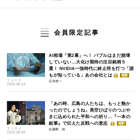
会員限定記事
AI相場「第2幕」へ！ バブルはまだ崩壊
していない…大化け期待の注目銘柄５
選！ NVIDIA一強時代に終止符を打つ「誰
もが知っている」あの会社とは
有料
ニュース
石井僚一
2026.08.03
「あの時、広島の人たちは、もっと熱か
ったのでしょうね」美空ひばりのつぶや
きに込められた平和への祈り…『一本の
鉛筆』で伝えた反戦への意志
有料
エンタメ
佐藤剛
2025.08.06