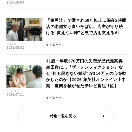
2026.08.04
「暗黒汁」で愛され50年以上…深夜2時開
店の老舗立ち食いそば店、店主が守り続
ける"変えない味"と裏で店を支えるAI
グルメ
ライター神山
2026.08.02
31歳・年収370万円の失恋が歴代最高再
生回数に…『ザ・ノンフィクション』な
ぜ“何も起きない婚活”が114万人の心を動
かしたのか【2026 集英社オンライン上半
期 世間を騒がせたテレビ番組 1位】
エンタメ
2026.07.31
ライター神山
特集一覧を見る