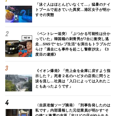
「泳ぐ人はほとんどいなくて…」猛暑のナイ
トプールで起きていた異変…港区女子が明か
すその実態
〈ベントレー追突〉「ぶつかる可能性は分か
NEW
っていた」韓国籍の刺青男が7台に衝突し逃
走…SNSで“セレブ生活”を演出もトラブルだ
らけ「過去にも事件を起こし警察沙汰」《3
度目の逮捕》
《イオン爆発》「売上金を金庫に戻すよう指
示した？」死者２名のハビタの店長に問うと
涙を流し…社員は「入口によっては入れたこ
ともあったようです」
〈吉原老舗ソープ摘発〉「刑事告発したのは
私です」内部通報した元従業員が明かす“そ
の後”と激震の吉原「次はどの店がやられる