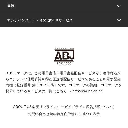
週刊少年ジャンプ
書籍
ファッション・美容
青年マンガ
ジャンプSQ.
Seventeen
週刊ヤングジャンプ
オンラインストア・その他WEBサービス
文芸・文庫・総合
芸能・情報・スポーツ
少女マンガ
Vジャンプ
non-no Web
ヤングジャンプ定期購読デジタル
すばる
Myojo
オンラインストア
りぼん
学芸・ノンフィクション・新書
最強ジャンプ
女性マンガ
@BAILA
ヤンジャン＋
小説すばる
週プレNEWS
マーガレット
集英社OTOコンテンツ
集英社 学芸編集部
少年ジャンプ＋
その他WEBサービス
クッキー
ライトノベル・ノベライズ
MAQUIA ONLINE
となりのヤングジャンプ
集英社 文芸ステーション
週プレ グラジャパ！
別冊マーガレット
SHUEISHA MANGA-ART HERITAGE
集英社 ビジネス書
ゼブラック
ココハナ
SHUEISHA ADNAVI
SPUR.JP
集英社Webマガジン Cobalt
グランドジャンプ
web 集英社文庫
キッズ
web Sportiva
マンガMee
ジャンプキャラクターズストア
集英社新書
ジャンプルーキー！
月刊オフィスユー
ＡＢＪマークは、この電子書店・電子書籍配信サービスが、著作権者か
EDITOR'S LAB
LEE
集英社オレンジ文庫
ウルトラジャンプ
青春と読書
パラスポ＋！
らコンテンツ使用許諾を得た正規版配信サービスであることを示す登録
集英社みらい文庫
リマコミ＋
HAPPY PLUS STORE
集英社新書プラス
ジャンプTOON
商標（登録番号 第6091713号）です。ABJマークの詳細、ABJマークを
Marisol
シフォン文庫
アジア人物史
S-KIDS.LAND
マンガMeets
掲示しているサービスの一覧はこちら →
https://aebs.or.jp/
shueisha vox
よみタイ
S-MANGA
Web éclat
ダッシュエックス文庫
LEEマルシェ
kotoba
集英社ジャンプリミックス
ABOUT US
集英社プライバシーガイドライン
広告掲載について
T JAPAN:The New York Times Style Magazine
JUMP j BOOKS
お問い合わせ
規約
特定商取引法に基づく表示
SHOP Marisol
e!集英社
集英社コミック文庫
集英社女性誌ポータル
éclat premium
imidas