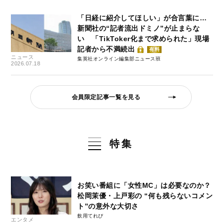
「日経に紹介してほしい」が合言葉に…
新聞社の“記者流出ドミノ”が止まらな
い 「TikToker化まで求められた」現場
記者から不満続出
有料
ニュース
集英社オンライン編集部ニュース班
2026.07.18
会員限定記事一覧を見る
特集
お笑い番組に「女性MC」は必要なのか？
松岡茉優・上戸彩の “何も残らないコメン
ト”の意外な大切さ
飲用てれび
エンタメ