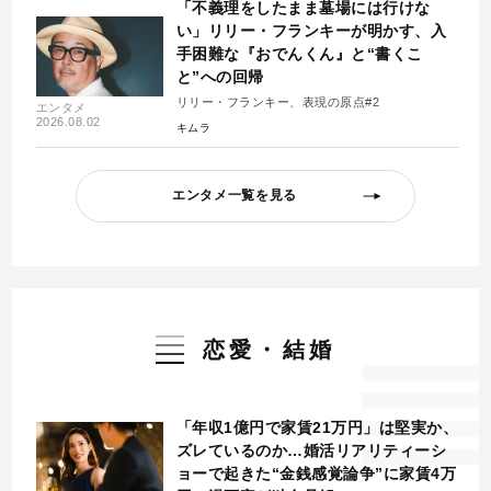
「不義理をしたまま墓場には行けな
い」リリー・フランキーが明かす、入
手困難な『おでんくん』と“書くこ
と”への回帰
リリー・フランキー、表現の原点#2
エンタメ
2026.08.02
キムラ
エンタメ一覧を見る
恋愛・結婚
「年収1億円で家賃21万円」は堅実か、
ズレているのか…婚活リアリティーシ
ョーで起きた“金銭感覚論争”に家賃4万