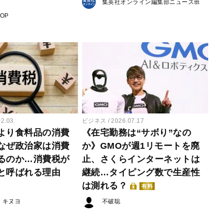
集英社オンライン編集部ニュース班
POP
02.03
ビジネス
2026.07.17
より食料品の消費
《在宅勤務は“サボり”なの
なぜ政治家は消費
か》GMOが週1リモートを廃
るのか…消費税が
止、さくらインターネットは
と呼ばれる理由
継続…タイピング数で生産性
は測れる？
有料
・キヌヨ
不破聡