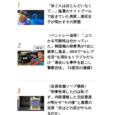
「泳ぐ人はほとんどいなく
て…」猛暑のナイトプール
で起きていた異変…港区女
子が明かすその実態
〈ベントレー追突〉「ぶつ
かる可能性は分かってい
た」韓国籍の刺青男が7台に
NEW
衝突し逃走…SNSで“セレブ
生活”を演出もトラブルだら
け「過去にも事件を起こし
警察沙汰」《3度目の逮捕》
〈吉原老舗ソープ摘発〉
「刑事告発したのは私で
す」内部通報した元従業員
が明かす“その後”と激震の
吉原「次はどの店がやられ
るのか」