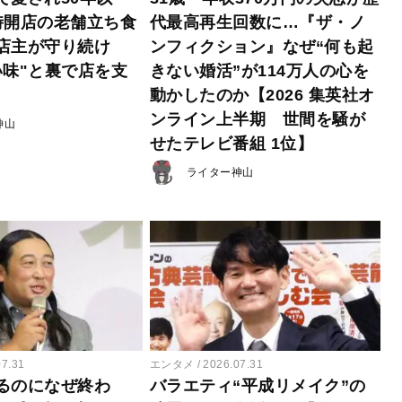
時開店の老舗立ち食
代最高再生回数に…『ザ・ノ
店主が守り続け
ンフィクション』なぜ“何も起
い味"と裏で店を支
きない婚活”が114万人の心を
動かしたのか【2026 集英社オ
ンライン上半期 世間を騒が
神山
せたテレビ番組 1位】
ライター神山
07.31
エンタメ
2026.07.31
るのになぜ終わ
バラエティ“平成リメイク”の