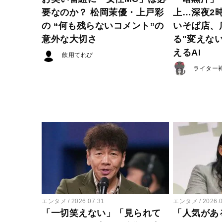
要なのか？ 松岡茉優・上戸彩
上…深夜2
の “何も残らないコメント”の
いそば店、
意外な大切さ
る"変えな
えるAI
飲用てれび
ライター
エンタメ
2026.07.31
エンタメ
2026.
「一切笑えない」「見られて
「人気があ