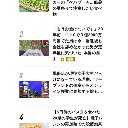
カーの「ケバブ」も…酷暑
の夏祭りで注意したい食べ
物
「もうお金はないです」20
年前、ロト6で３億2000万
円当てた男は今…当選後も
会社を辞めなかった男が定
年後に気づいた“本当の自
由”
有料
風俗店が現役女子大生だら
けになっている理由。ソー
プランドの個室からオンラ
イン授業に参加する嬢も…
【5日前のパスタを食べた
20歳の学生が死亡】電子レ
ンジの再加熱での殺菌効果