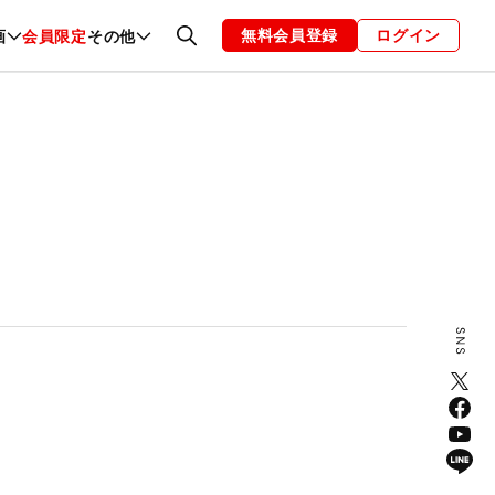
無料会員登録
ログイン
画
会員限定
その他
ファッション
恋愛・結婚
編集部
お知らせ