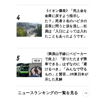
《イオン爆発》「売上金を
金庫に戻すよう指示し
た？」死者２名のハビタの
店長に問うと涙を流し…社
員は「入口によっては入れ
たこともあったようです」
〈満員山手線にベビーカー
で炎上〉「折りたたまず乗
NEW
車できる」はずなのに「避
けるべき」「みんなで守る
もの」と賛否…JR東日本が
示した見解
ニュースランキングの一覧を見る