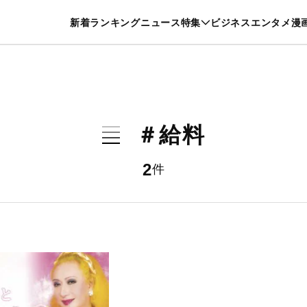
特集一覧を見る
漫画一覧を見る
新着
ランキング
ニュース
特集
ビジネス
エンタメ
漫
養・カルチャー
暮らし
スポーツ
ヘルスケア
美容
グルメ
＃給料
2
件