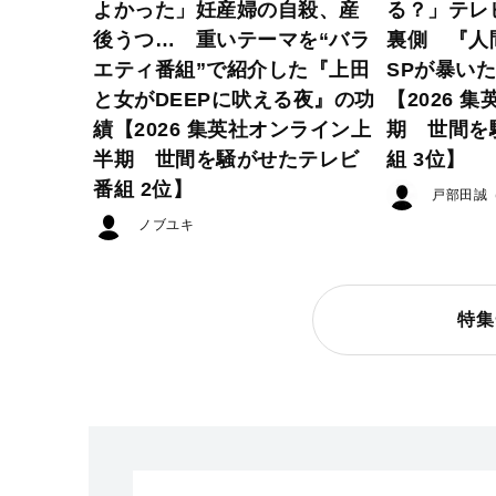
よかった」妊産婦の自殺、産
る？」テレ
後うつ… 重いテーマを“バラ
裏側 『人
エティ番組”で紹介した『上田
SPが暴い
と女がDEEPに吠える夜』の功
【2026 
績【2026 集英社オンライン上
期 世間を
半期 世間を騒がせたテレビ
組 3位】
番組 2位】
戸部田誠
ノブユキ
特集