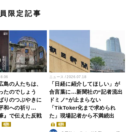
員限定記事
08.06
ニュース
2026.07.18
広島の人たちは、
「日経に紹介してほしい」が
ったのでしょう
合言葉に…新聞社の“記者流出
ばりのつぶやきに
ドミノ”が止まらない
平和への祈り…
「TikToker化まで求められ
筆』で伝えた反戦
た」現場記者から不満続出
有料
有料