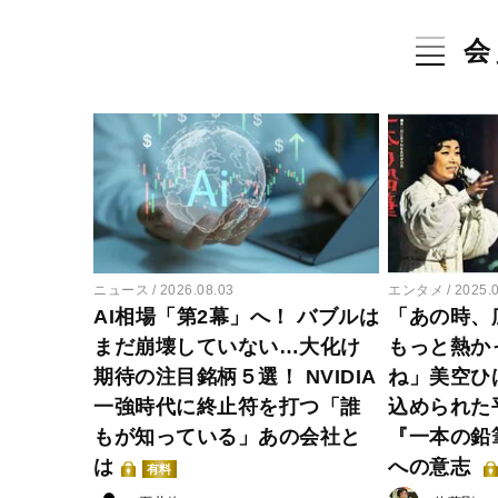
会
ニュース
2026.08.03
エンタメ
2025.
AI相場「第2幕」へ！ バブルは
「あの時、
まだ崩壊していない…大化け
もっと熱か
期待の注目銘柄５選！ NVIDIA
ね」美空ひ
一強時代に終止符を打つ「誰
込められた
もが知っている」あの会社と
『一本の鉛
は
への意志
有料