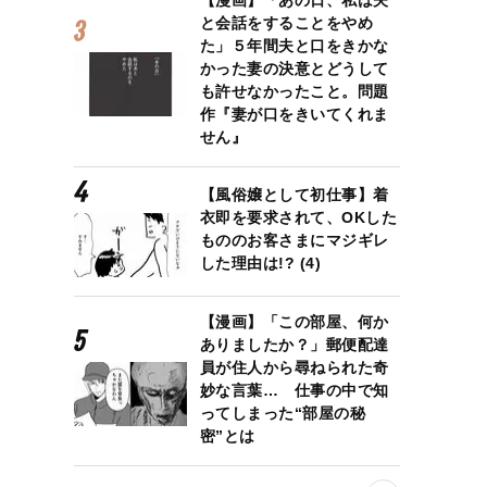
【漫画】「あの日、私は夫
と会話をすることをやめ
た」５年間夫と口をきかな
かった妻の決意とどうして
も許せなかったこと。問題
作『妻が口をきいてくれま
せん』
【風俗嬢として初仕事】着
衣即を要求されて、OKした
もののお客さまにマジギレ
した理由は!? (4)
【漫画】「この部屋、何か
ありましたか？」郵便配達
員が住人から尋ねられた奇
妙な言葉… 仕事の中で知
ってしまった“部屋の秘
密”とは