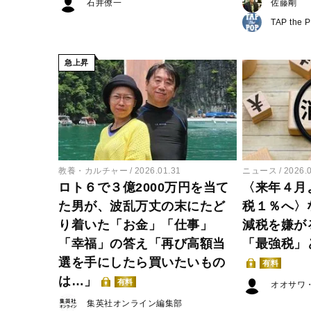
石井僚一
佐藤剛
TAP the 
急上昇
教養・カルチャー
2026.01.31
ニュース
2026.
ロト６で３億2000万円を当て
〈来年４月
た男が、波乱万丈の末にたど
税１％へ〉
り着いた「お金」「仕事」
減税を嫌が
「幸福」の答え「再び高額当
「最強税」
選を手にしたら買いたいもの
有料
は…」
有料
オオサワ
集英社オンライン編集部