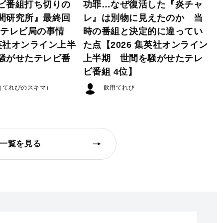
ビ番組打ち切りの
功罪…なぜ復活した『炎チャ
間研究所』最終回
レ』は別物に見えたのか 当
たテレビ局の事情
時の番組と決定的に違ってい
集英社オンライン上半
た点【2026 集英社オンライン
騒がせたテレビ番
上半期 世間を騒がせたテレ
ビ番組 4位】
（てれびのスキマ）
飲用てれび
一覧を見る