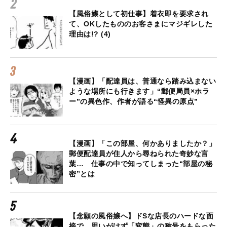
【風俗嬢として初仕事】着衣即を要求され
て、OKしたもののお客さまにマジギレした
理由は!? (4)
【漫画】「配達員は、普通なら踏み込まない
ような場所にも行きます」“郵便局員×ホラ
ー”の異色作、作者が語る“怪異の原点”
【漫画】「この部屋、何かありましたか？」
郵便配達員が住人から尋ねられた奇妙な言
葉… 仕事の中で知ってしまった“部屋の秘
密”とは
【念願の風俗嬢へ】ドSな店長のハードな面
接で、思いがけず「変態」の称号をもらった