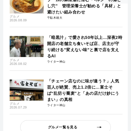
し穴” 管理栄養士が勧める「具材」と
避けたい組み合わせ
グルメ
千駄木雄大
2026.08.09
「暗黒汁」で愛され50年以上…深夜2時
開店の老舗立ち食いそば店、店主が守
り続ける"変えない味"と裏で店を支え
るAI
グルメ
ライター神山
2026.08.02
「チェーン店なのに味が違う？」人気
芸人が絶賛、売上1.2倍に…富士そ
ば“乱切り蕎麦”と「あの店だけ妙にう
まい」の真相
グルメ
ライター神山
2026.07.29
グルメ一覧を見る