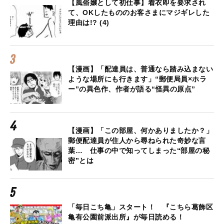
【風俗嬢として初仕事】着衣即を要求され
て、OKしたもののお客さまにマジギレした
理由は!? (4)
【漫画】「配達員は、普通なら踏み込まない
ような場所にも行きます」“郵便局員×ホラ
ー”の異色作、作者が語る“怪異の原点”
【漫画】「この部屋、何かありましたか？」
郵便配達員が住人から尋ねられた奇妙な言
葉… 仕事の中で知ってしまった“部屋の秘
密”とは
「毎日こち亀」スタート！ 『こちら葛飾区
亀有公園前派出所』が毎日読める！