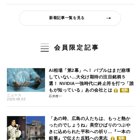
新着記事一覧を見る
会員限定記事
AI相場「第2幕」へ！ バブルはまだ崩壊
していない…大化け期待の注目銘柄５
選！ NVIDIA一強時代に終止符を打つ「誰
もが知っている」あの会社とは
有料
ニュース
石井僚一
2026.08.03
「あの時、広島の人たちは、もっと熱か
ったのでしょうね」美空ひばりのつぶや
きに込められた平和への祈り…『一本の
鉛筆』で伝えた反戦への意志
有料