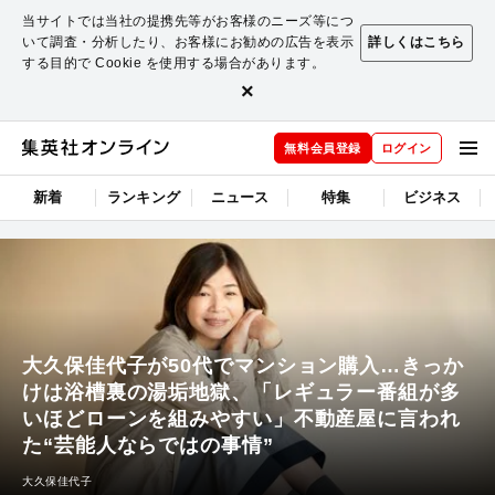
当サイトでは当社の提携先等がお客様のニーズ等につ
いて調査・分析したり、お客様にお勧めの広告を表示
詳しくはこちら
する目的で Cookie を使用する場合があります。
×
無料会員登録
ログイン
新着
ランキング
ニュース
特集
ビジネス
大久保佳代子が50代でマンション購入…きっか
けは浴槽裏の湯垢地獄、「レギュラー番組が多
いほどローンを組みやすい」不動産屋に言われ
た“芸能人ならではの事情”
大久保佳代子