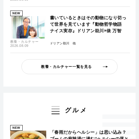
NEW
書いているときはその動物になり切っ
て世界を見ています『動物哲学物語
ナイス実存』ドリアン助川×俵 万智
教養・カルチャー
ドリアン助川
2026.08.09
教養・カルチャー一覧を見る
グルメ
NEW
「春雨だからヘルシー」は思い込み？
ブームの麻辣湯に潜む“ヘルシーの落と