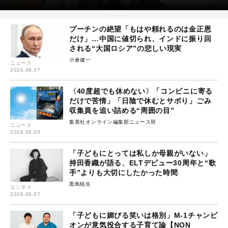
プーチンの絶望「もはや頼れるのは金正恩
だけ」…中国に値切られ、インドに振り回
される“大国ロシア”の悲しい現実
小倉健一
ニュース
2026.08.07
〈40度超でも休めない〉「コンビニに寄る
だけで苦情」「日陰で休むとサボり」ごみ
収集員を追い詰める“周囲の目”
集英社オンライン編集部ニュース班
ニュース
2026.08.05
「子どもにとっては私しか母親がいない」
持田香織が語る、ELTデビュー30周年と“歌
手”よりも大切にしたかった時間
黒島暁生
エンタメ
2026.08.07
「子どもに媚びる笑いは格別」M-1チャンピ
オンが意気投合する子育て論【NON