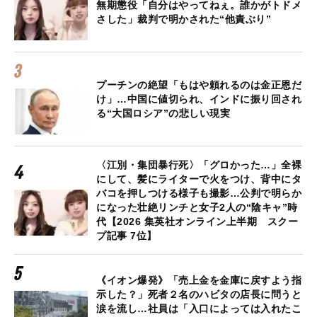
無期懲役「自分はやってねぇ。誰かがトドメ
さした」裁判で明かされた“他責ぶり”
プーチンの絶望「もはや頼れるのは金正恩だ
け」…中国に値切られ、インドに振り回され
る“大国ロシア”の悲しい現実
〈江別・集団暴行死〉「グロかった…」全裸
にして、髪にライターで火をつけ、背中にタ
バコを押しつける様子も撮影…公判で明らか
になった壮絶リンチと女子2人の“陰キャ”時
代【2026 集英社オンライン上半期 スクー
プ記事 7位】
《イオン爆発》「売上金を金庫に戻すよう指
示した？」死者２名のハビタの店長に問うと
涙を流し…社員は「入口によっては入れたこ