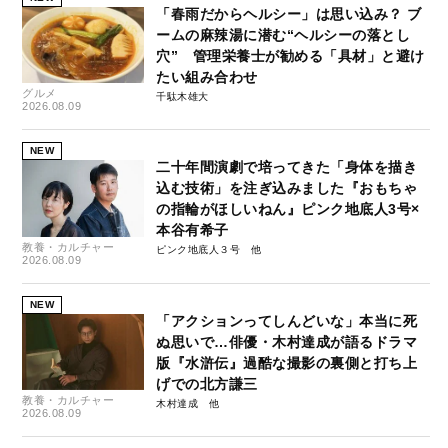
「春雨だからヘルシー」は思い込み？ ブ
ームの麻辣湯に潜む“ヘルシーの落とし
穴” 管理栄養士が勧める「具材」と避け
たい組み合わせ
グルメ
千駄木雄大
2026.08.09
NEW
二十年間演劇で培ってきた「身体を描き
込む技術」を注ぎ込みました『おもちゃ
の指輪がほしいねん』ピンク地底人3号×
本谷有希子
教養・カルチャー
ピンク地底人３号
2026.08.09
NEW
「アクションってしんどいな」本当に死
ぬ思いで…俳優・木村達成が語るドラマ
版『水滸伝』過酷な撮影の裏側と打ち上
げでの北方謙三
教養・カルチャー
木村達成
2026.08.09