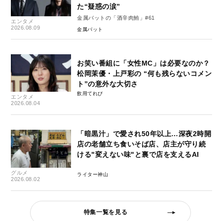
た“疑惑の涙”
金属バットの「酒辛肉鮪」#61
エンタメ
2026.08.09
金属バット
お笑い番組に「女性MC」は必要なのか？
松岡茉優・上戸彩の “何も残らないコメン
ト”の意外な大切さ
飲用てれび
エンタメ
2026.08.04
「暗黒汁」で愛され50年以上…深夜2時開
店の老舗立ち食いそば店、店主が守り続
ける"変えない味"と裏で店を支えるAI
グルメ
ライター神山
2026.08.02
特集一覧を見る