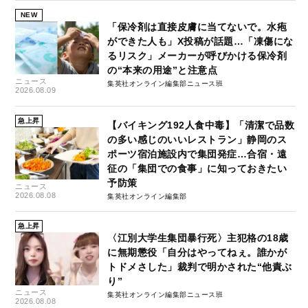
NEW
「保冷剤は直接皮膚に当てないで。水疱
ができた人も」X投稿が話題…「凍傷にな
るリスク」メーカーが呼びかける保冷剤
の“本来の用途”と注意点
ニュース
集英社オンライン編集部ニュース班
2026.08.09
急上昇
【バイキング192人食中毒】「清潔で品数
の多い感じのいいレストラン」静岡のス
ポーツ宿泊施設内で集団発症…合宿・遠
征の「集団での食事」に知っておきたい
予防策
ニュース
2026.08.08
集英社オンライン編集部
急上昇
〈江別大学生集団暴行死〉主犯格の18歳
に無期懲役「自分はやってねぇ。誰かが
トドメさした」裁判で明かされた“他責ぶ
り”
ニュース
集英社オンライン編集部ニュース班
2026.08.08