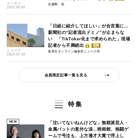
エンタメ
佐藤剛
2025.08.06
「日経に紹介してほしい」が合言葉に…
新聞社の“記者流出ドミノ”が止まらな
い 「TikToker化まで求められた」現場
記者から不満続出
有料
ニュース
集英社オンライン編集部ニュース班
2026.07.18
会員限定記事一覧を見る
特集
NEW
「泣いてないねんけどな」無頼派芸人・
金属バットの意外な涙…映画館、格闘ゲ
ームで号泣も、上方漫才大賞で浮上し