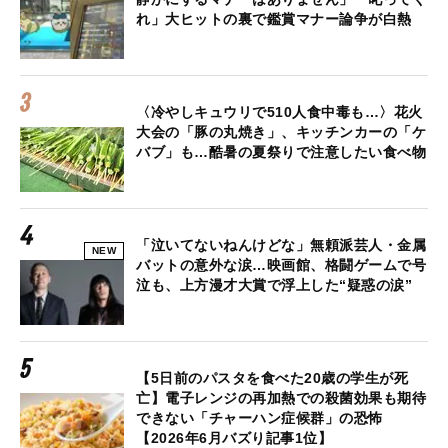
れ」大ヒットの裏で鑑賞マナー論争が白熱
〈冷やしキュウリで510人食中毒も…〉花火
大会の「豚の丸焼き」、キッチンカーの「ケ
バブ」も…酷暑の夏祭りで注意したい食べ物
「泣いてないねんけどな」無頼派芸人・金属
NEW
バットの意外な涙…映画館、格闘ゲームで号
泣も、上方漫才大賞で浮上した“疑惑の涙”
【5日前のパスタを食べた20歳の学生が死
亡】電子レンジの再加熱での殺菌効果も期待
できない「チャーハン症候群」の恐怖
【2026年6月バズり記事1位】