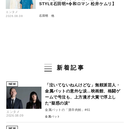
STYLE石田明×令和ロマン 松井ケムリ】
エンタメ
石田明
2026.08.08
新着記事
NEW
「泣いてないねんけどな」無頼派芸人・
金属バットの意外な涙…映画館、格闘ゲ
ームで号泣も、上方漫才大賞で浮上し
た“疑惑の涙”
金属バットの「酒辛肉鮪」#61
エンタメ
2026.08.09
金属バット
NEW