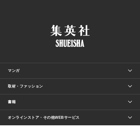
マンガ
取材・ファッション
少年マンガ
週刊少年ジャンプ
書籍
ファッション・美容
青年マンガ
ジャンプSQ.
Seventeen
週刊ヤングジャンプ
オンラインストア・その他WEBサービス
文芸・文庫・総合
芸能・情報・スポーツ
少女マンガ
Vジャンプ
non-no Web
ヤングジャンプ定期購読デジタル
すばる
Myojo
オンラインストア
りぼん
学芸・ノンフィクション・新書
最強ジャンプ
女性マンガ