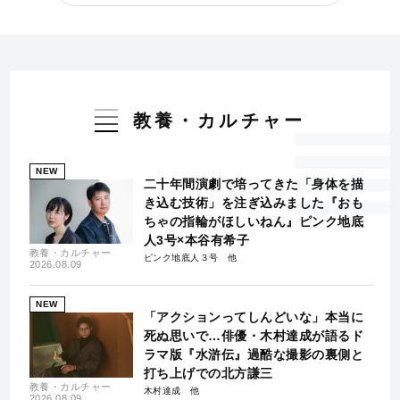
教養・カルチャー
NEW
二十年間演劇で培ってきた「身体を描
き込む技術」を注ぎ込みました『おも
ちゃの指輪がほしいねん』ピンク地底
人3号×本谷有希子
教養・カルチャー
ピンク地底人３号
2026.08.09
NEW
「アクションってしんどいな」本当に
死ぬ思いで…俳優・木村達成が語るド
ラマ版『水滸伝』過酷な撮影の裏側と
打ち上げでの北方謙三
教養・カルチャー
木村達成
2026.08.09