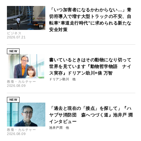
「いつ加害者になるかわからない…」青
切符導入で増す大型トラックの不安、自
転車“車道走行時代”に求められる新たな
安全対策
ビジネス
2026.07.21
NEW
書いているときはその動物になり切って
世界を見ています『動物哲学物語 ナイ
ス実存』ドリアン助川×俵 万智
ドリアン助川
教養・カルチャー
2026.08.09
NEW
「過去と現在の「接点」を探して」『ハ
ヤブサ消防団 森へつづく道』池井戸 潤
インタビュー
池井戸潤
教養・カルチャー
2026.08.09