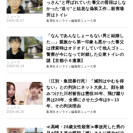
っさん”と呼ばれていた養父の普段はしな
かった“送り”と姑息な偽装工作…殺害場
所はトイレ
ニュース
2026.05.07
集英社オンライン編集部ニュース班
「なんであんなしょーもない男と結婚し
た…」親族から第一印象も悪かった養父
は捜索時はオドオドしていて他人ゴト…
警察が今になって封鎖した公衆トイレの
謎【京都小６遺棄】
ニュース
2026.04.19
集英社オンライン編集部ニュース班
〈江別・集団暴行死〉「減刑はやむを得
ない」との判決にネット大炎上、顔を踏
みつけた川村被告は懲役30年、飛び蹴り
男は20年、全裸にさせた少年は9～13
年、その判決理由
ニュース
2026.06.25
集英社オンライン編集部ニュース班
≪高崎・28歳女性殺害≫事故死した男の
兄が語る弟の横顔「嬉しそうに彼女がで