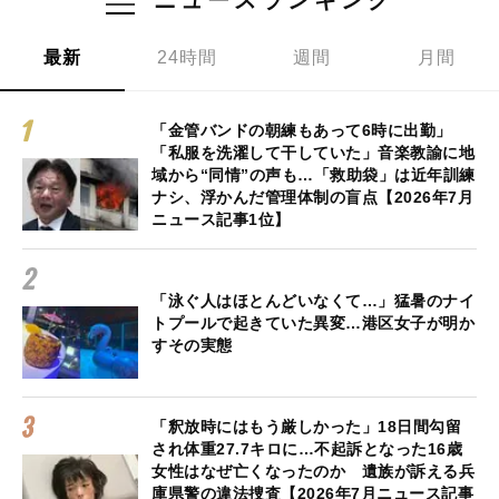
最新
24時間
週間
月間
「金管バンドの朝練もあって6時に出勤」
「私服を洗濯して干していた」音楽教諭に地
域から“同情”の声も…「救助袋」は近年訓練
ナシ、浮かんだ管理体制の盲点【2026年7月
ニュース記事1位】
「泳ぐ人はほとんどいなくて…」猛暑のナイ
トプールで起きていた異変…港区女子が明か
すその実態
「釈放時にはもう厳しかった」18日間勾留
され体重27.7キロに…不起訴となった16歳
女性はなぜ亡くなったのか 遺族が訴える兵
庫県警の違法捜査【2026年7月ニュース記事