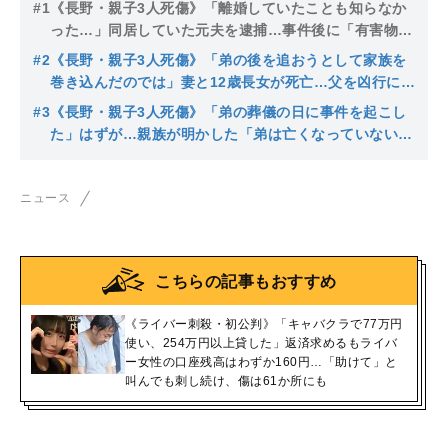
#1
《長野・親子3人死傷》「離婚していたことも知らなか
った…」同居していた元夫を逮捕…事件後に「有害物質
を飲んだ」仲良し一家の間で何が？親戚は「相談してほ
#2
《長野・親子3人死傷》「弟の後を追おうとして家族を
しかった」
巻き込んだのでは」妻と12歳長女が死亡…父を凶行に走
らせた“葬儀の日”
#3
《長野・親子3人死傷》「弟の葬儀の日に事件を起こし
た」はずが…親族が明かした「弟は亡くなっていない」
父親が語っていた“病死”は何だったのか
ニュース
こちらの記事もおすすめ
《ライバー刺殺・初公判》「キャバクラで77万円
使い、254万円以上貸した」返済求めるもライバ
ー女性の口座残高はわずか160円…「助けて」と
叫んでも刺し続け、傷は61か所にも