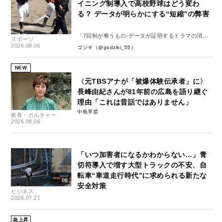
イニング制導入で高校野球はどう変わ
る？ データが明らかにする“短縮”の弊害
「7回制が奪うもの-データが証明するドラマの消
スポーツ
失-」
2026.08.06
ゴジキ（@godziki_55）
NEW
〈元TBSアナが「被爆体験伝承者」に〉
長峰由紀さんが81年前の広島を語り継ぐ
理由「これは昔話ではありません」
中島早苗
教養・カルチャー
2026.08.06
「いつ加害者になるかわからない…」青
切符導入で増す大型トラックの不安、自
転車“車道走行時代”に求められる新たな
安全対策
ビジネス
2026.07.21
急上昇