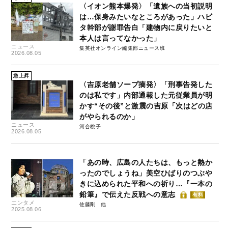
〈イオン熊本爆発〉「遺族への当初説明
は…保身みたいなところがあった」ハビ
タ幹部が謝罪告白「建物内に戻りたいと
本人は言ってなかった」
ニュース
集英社オンライン編集部ニュース班
2026.08.05
急上昇
〈吉原老舗ソープ摘発〉「刑事告発した
のは私です」内部通報した元従業員が明
かす“その後”と激震の吉原「次はどの店
がやられるのか」
ニュース
河合桃子
2026.08.05
「あの時、広島の人たちは、もっと熱か
ったのでしょうね」美空ひばりのつぶや
きに込められた平和への祈り…『一本の
鉛筆』で伝えた反戦への意志
有料
エンタメ
佐藤剛
2025.08.06