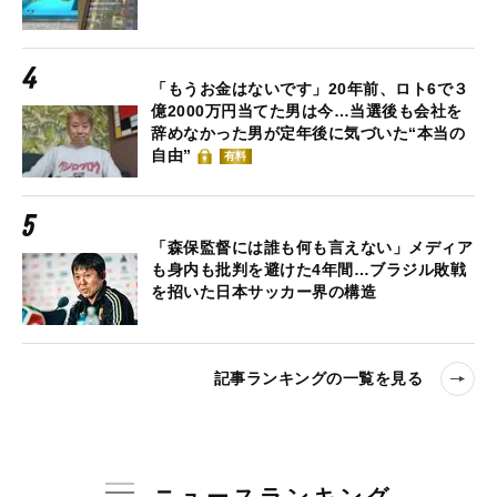
「もうお金はないです」20年前、ロト6で３
億2000万円当てた男は今…当選後も会社を
辞めなかった男が定年後に気づいた“本当の
自由”
有料
「森保監督には誰も何も言えない」メディア
も身内も批判を避けた4年間…ブラジル敗戦
を招いた日本サッカー界の構造
記事ランキングの一覧を見る
ニュースランキング