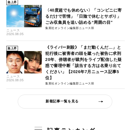
急上昇
〈40度超でも休めない〉「コンビニに寄
るだけで苦情」「日陰で休むとサボり」
ごみ収集員を追い詰める“周囲の目”
集英社オンライン編集部ニュース班
ニュース
2026.08.05
《ライバー刺殺》「まだ動くんだ…」と
急上昇
犯行後に被害者の頭を蹴った被告に求刑
20年、傍聴者が裁判をライブ配信した疑
惑で審理中断「該当する方は名乗り出て
ください」【2026年7月ニュース記事5
ニュース
位】
2026.08.05
集英社オンライン編集部ニュース班
新着記事一覧を見る