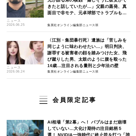
きたと話していたが…」父親の蒸発、真
面目で非モテ、元卓球部でトラブルも…
ニュース
2026.06.25
集英社オンライン編集部ニュース班
〈江別・集団暴行死〉遺族は「苦しみを
同じように味わわせたい…」明日判決、
謝罪する被害者の顔を踏みつけた女、飛
び蹴りした男、太鼓のように腹を殴った
16歳…注目される量刑と少年法の壁
ニュース
2026.06.24
集英社オンライン編集部ニュース班
会員限定記事
AI相場「第2幕」へ！ バブルはまだ崩壊
していない…大化け期待の注目銘柄５
選！ NVIDIA一強時代に終止符を打つ「誰