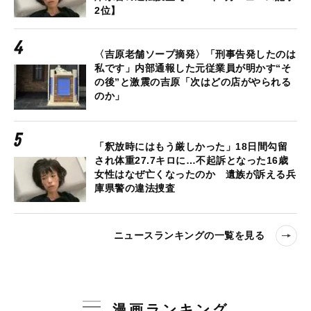
2位】
〈吉原老舗ソープ摘発〉「刑事告発したのは
私です」内部通報した元従業員が明かす“そ
の後”と激震の吉原「次はどの店がやられる
のか」
「釈放時にはもう厳しかった」18日間勾留
され体重27.7キロに…不起訴となった16歳
女性はなぜ亡くなったのか 遺族が訴える兵
庫県警の違法捜査
ニュースランキングの一覧を見る
漫画ランキング