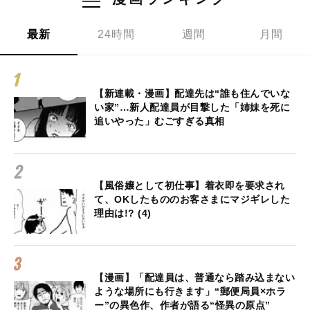
最新
24時間
週間
月間
【新連載・漫画】配達先は“誰も住んでいな
い家”…新人配達員が目撃した「姉妹を死に
追いやった」むごすぎる真相
【風俗嬢として初仕事】着衣即を要求され
て、OKしたもののお客さまにマジギレした
理由は!? (4)
【漫画】「配達員は、普通なら踏み込まない
ような場所にも行きます」“郵便局員×ホラ
ー”の異色作、作者が語る“怪異の原点”