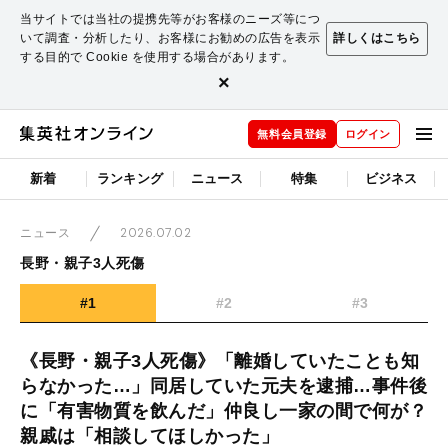
当サイトでは当社の提携先等がお客様のニーズ等につ
いて調査・分析したり、お客様にお勧めの広告を表示
詳しくはこちら
する目的で Cookie を使用する場合があります。
×
無料会員登録
ログイン
新着
ランキング
ニュース
特集
ビジネス
2026.07.02
ニュース
長野・親子3人死傷
#1
#2
#3
《長野・親子3人死傷》「離婚していたことも知
らなかった…」同居していた元夫を逮捕…事件後
に「有害物質を飲んだ」仲良し一家の間で何が？
親戚は「相談してほしかった」