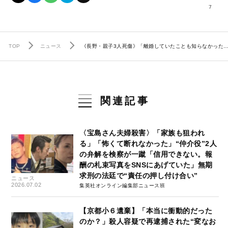
7
TOP
ニュース
《長野・親子3人死傷》「離婚していたことも知らなかった
関連記事
〈宝島さん夫婦殺害〉「家族も狙われ
る」「怖くて断れなかった」“仲介役”2人
の弁解を検察が一蹴「信用できない。報
酬の札束写真をSNSにあげていた」無期
求刑の法廷で“責任の押し付け合い”
ニュース
2026.07.02
集英社オンライン編集部ニュース班
【京都小６遺棄】「本当に衝動的だった
のか？」殺人容疑で再逮捕された“変なお