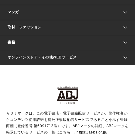
マンガ
取材・ファッション
少年マンガ
週刊少年ジャンプ
書籍
ファッション・美容
青年マンガ
ジャンプSQ.
Seventeen
週刊ヤングジャンプ
オンラインストア・その他WEBサービス
文芸・文庫・総合
芸能・情報・スポーツ
少女マンガ
Vジャンプ
non-no Web
ヤングジャンプ定期購読デジタル
すばる
Myojo
オンラインストア
りぼん
学芸・ノンフィクション・新書
最強ジャンプ
女性マンガ
@BAILA
ヤンジャン＋
小説すばる
週プレNEWS
マーガレット
集英社OTOコンテンツ
集英社 学芸編集部
少年ジャンプ＋
その他WEBサービス
クッキー
ライトノベル・ノベライズ
MAQUIA ONLINE
となりのヤングジャンプ
集英社 文芸ステーション
週プレ グラジャパ！
別冊マーガレット
SHUEISHA MANGA-ART HERITAGE
集英社 ビジネス書
ゼブラック
ココハナ
SHUEISHA ADNAVI
SPUR.JP
集英社Webマガジン Cobalt
グランドジャンプ
web 集英社文庫
キッズ
web Sportiva
マンガMee
ジャンプキャラクターズストア
集英社新書
ジャンプルーキー！
月刊オフィスユー
ＡＢＪマークは、この電子書店・電子書籍配信サービスが、著作権者か
EDITOR'S LAB
LEE
集英社オレンジ文庫
ウルトラジャンプ
青春と読書
パラスポ＋！
らコンテンツ使用許諾を得た正規版配信サービスであることを示す登録
集英社みらい文庫
リマコミ＋
HAPPY PLUS STORE
集英社新書プラス
ジャンプTOON
商標（登録番号 第6091713号）です。ABJマークの詳細、ABJマークを
Marisol
シフォン文庫
アジア人物史
S-KIDS.LAND
マンガMeets
掲示しているサービスの一覧はこちら →
https://aebs.or.jp/
shueisha vox
よみタイ
S-MANGA