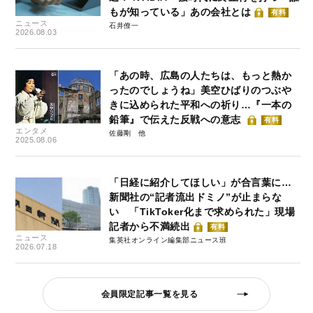
もが知っている」あの会社とは
有料
ニュース
石井僚一
2026.08.03
「あの時、広島の人たちは、もっと熱か
ったのでしょうね」美空ひばりのつぶや
きに込められた平和への祈り…『一本の
鉛筆』で伝えた反戦への意志
有料
エンタメ
佐藤剛
2025.08.06
「日経に紹介してほしい」が合言葉に…
新聞社の“記者流出ドミノ”が止まらな
い 「TikToker化まで求められた」現場
記者から不満続出
有料
ニュース
集英社オンライン編集部ニュース班
2026.07.18
会員限定記事一覧を見る