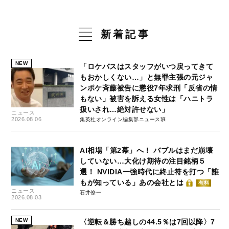
新着記事
NEW
「ロケバスはスタッフがいつ戻ってきて
もおかしくない…」と無罪主張の元ジャ
ンポケ斉藤被告に懲役7年求刑「反省の情
もない」被害を訴える女性は「ハニトラ
扱いされ…絶対許せない」
ニュース
2026.08.06
集英社オンライン編集部ニュース班
AI相場「第2幕」へ！ バブルはまだ崩壊
していない…大化け期待の注目銘柄５
選！ NVIDIA一強時代に終止符を打つ「誰
もが知っている」あの会社とは
有料
ニュース
石井僚一
2026.08.03
NEW
〈逆転＆勝ち越しの44.5％は7回以降〉7