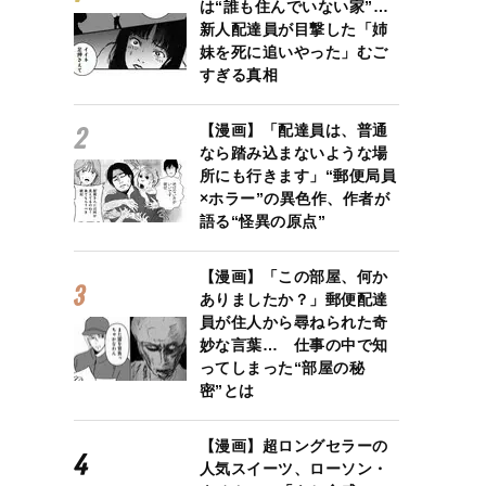
は“誰も住んでいない家”…
新人配達員が目撃した「姉
妹を死に追いやった」むご
すぎる真相
【漫画】「配達員は、普通
なら踏み込まないような場
所にも行きます」“郵便局員
×ホラー”の異色作、作者が
語る“怪異の原点”
【漫画】「この部屋、何か
ありましたか？」郵便配達
員が住人から尋ねられた奇
妙な言葉… 仕事の中で知
ってしまった“部屋の秘
密”とは
【漫画】超ロングセラーの
人気スイーツ、ローソン・