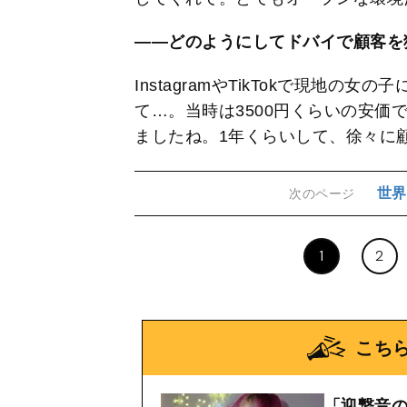
――どのようにしてドバイで顧客を
InstagramやTikTokで現地
て…。当時は3500円くらいの安価
ましたね。1年くらいして、徐々に
世界
次のページ
1
2
こち
「迎撃音の