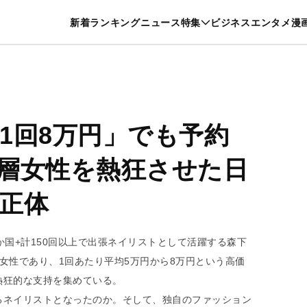
特集一覧を見る
漫画一覧を見る
新着
ランキング
ニュース
特集
ビジネス
エンタメ
漫
養・カルチャー
暮らし
スポーツ
ヘルスケア
美容
グルメ
1回8万円」でも予約
層女性を熱狂させた日
正体
か国+計150回以上で出張ネイリストとして活躍する森下
女性であり、1回あたり平均5万円から8万円という高価
熱狂的な支持を集めている。
るネイリストとなったのか。そして、独自のファッション