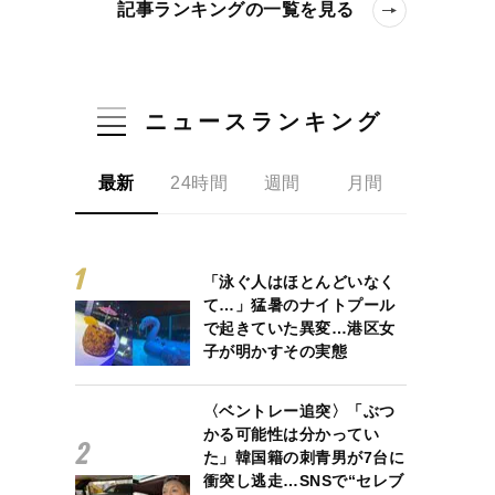
記事ランキングの一覧を見る
ニュースランキング
最新
24時間
週間
月間
「泳ぐ人はほとんどいなく
て…」猛暑のナイトプール
で起きていた異変…港区女
子が明かすその実態
〈ベントレー追突〉「ぶつ
かる可能性は分かってい
た」韓国籍の刺青男が7台に
衝突し逃走…SNSで“セレブ