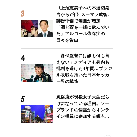
《上沼恵美子への不適切発
言から7年》スーマラ武智、
誹謗中傷で酒量が増加…
「酒と薬を一緒に飲んでい
た」アルコール依存症の
日々を告白
「森保監督には誰も何も言
えない」メディアも身内も
批判を避けた4年間…ブラジ
ル敗戦を招いた日本サッカ
ー界の構造
風俗店が現役女子大生だら
けになっている理由。ソー
プランドの個室からオンラ
イン授業に参加する嬢も…