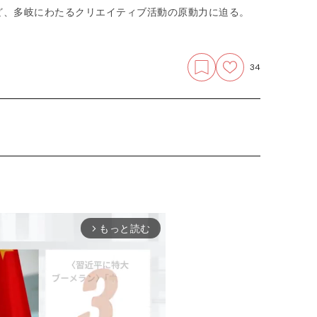
ど、多岐にわたるクリエイティブ活動の原動力に迫る。
34
もっと読む
arrow_forward_ios