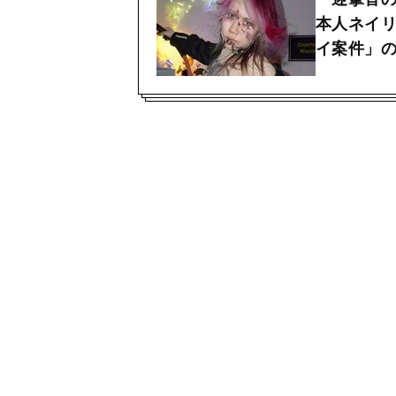
本人ネイリ
イ案件」