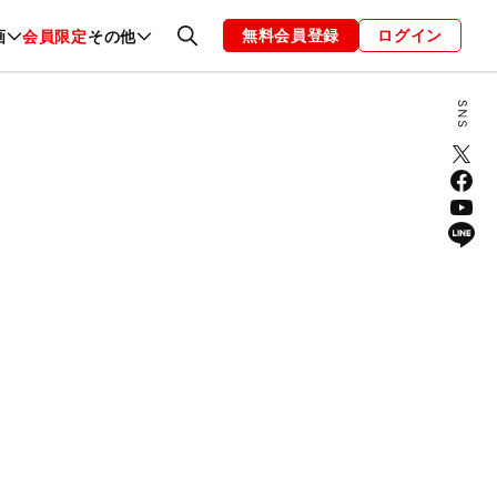
無料会員登録
ログイン
画
会員限定
その他
ファッション
恋愛・結婚
編集部
お知らせ