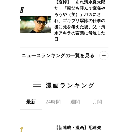
【哀悼】「あれ清水良太郎
だ」「親父も呼んで麻雀や
ろうや（笑）」バカにさ
れ、ゴキブリ駆除の仕事の
後に死を考えた後、父・清
水アキラの言葉に号泣した
日
ニュースランキングの一覧を見る
漫画ランキング
最新
24時間
週間
月間
【新連載・漫画】配達先