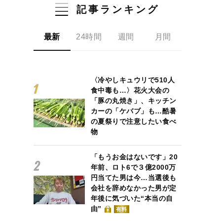
記事ランキング
最新
24時間
週間
月間
〈冷やしキュウリで510人
食中毒も…〉花火大会の
「豚の丸焼き」、キッチン
カーの「ケバブ」も…酷暑
の夏祭りで注意したい食べ
物
「もうお金はないです」20
年前、ロト6で３億2000万
円当てた男は今…当選後も
会社を辞めなかった男が定
年後に気づいた“本当の自
由”
有料