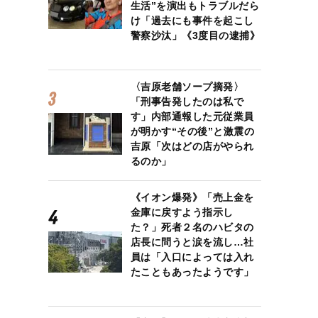
生活”を演出もトラブルだら
け「過去にも事件を起こし
警察沙汰」《3度目の逮捕》
〈吉原老舗ソープ摘発〉
「刑事告発したのは私で
す」内部通報した元従業員
が明かす“その後”と激震の
吉原「次はどの店がやられ
るのか」
《イオン爆発》「売上金を
金庫に戻すよう指示し
た？」死者２名のハビタの
店長に問うと涙を流し…社
員は「入口によっては入れ
たこともあったようです」