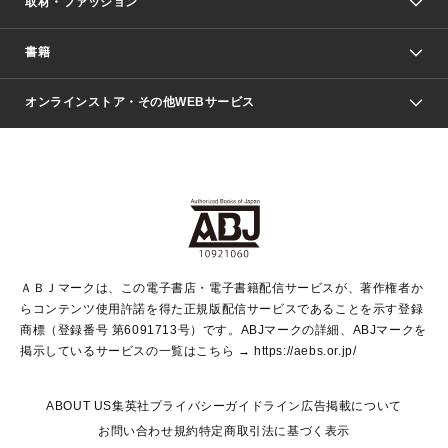
取材・ファッション
少年マンガ
週刊少年ジャンプ
書籍
ファッション・美容
青年マンガ
ジャンプSQ.
Seventeen
週刊ヤングジャンプ
オンラインストア・その他WEBサービス
文芸・文庫・総合
芸能・情報・スポーツ
少女マンガ
Vジャンプ
non-no Web
ヤングジャンプ定期購読デジタル
すばる
Myojo
オンラインストア
りぼん
学芸・ノンフィクション・新書
最強ジャンプ
女性マンガ
@BAILA
ヤンジャン＋
小説すばる
週プレNEWS
マーガレット
集英社OTOコンテンツ
集英社 学芸編集部
少年ジャンプ＋
その他WEBサービス
クッキー
ライトノベル・ノベライズ
MAQUIA ONLINE
となりのヤングジャンプ
集英社 文芸ステーション
週プレ グラジャパ！
別冊マーガレット
SHUEISHA MANGA-ART HERITAGE
集英社 ビジネス書
ゼブラック
ココハナ
SHUEISHA ADNAVI
SPUR.JP
集英社Webマガジン Cobalt
グランドジャンプ
web 集英社文庫
キッズ
web Sportiva
マンガMee
ジャンプキャラクターズストア
集英社新書
ジャンプルーキー！
月刊オフィスユー
ＡＢＪマークは、この電子書店・電子書籍配信サービスが、著作権者か
EDITOR'S LAB
LEE
集英社オレンジ文庫
ウルトラジャンプ
青春と読書
パラスポ＋！
らコンテンツ使用許諾を得た正規版配信サービスであることを示す登録
集英社みらい文庫
リマコミ＋
HAPPY PLUS STORE
集英社新書プラス
ジャンプTOON
商標（登録番号 第6091713号）です。ABJマークの詳細、ABJマークを
Marisol
シフォン文庫
アジア人物史
S-KIDS.LAND
マンガMeets
掲示しているサービスの一覧はこちら →
https://aebs.or.jp/
shueisha vox
よみタイ
S-MANGA
Web éclat
ダッシュエックス文庫
LEEマルシェ
kotoba
集英社ジャンプリミックス
ABOUT US
集英社プライバシーガイドライン
広告掲載について
T JAPAN:The New York Times Style Magazine
JUMP j BOOKS
お問い合わせ
規約
特定商取引法に基づく表示
SHOP Marisol
e!集英社
集英社コミック文庫