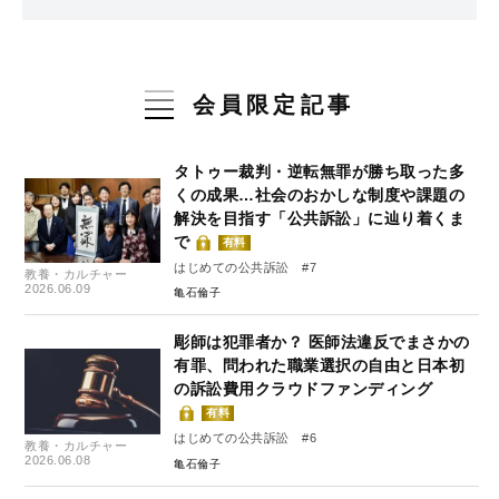
会員限定記事
タトゥー裁判・逆転無罪が勝ち取った多
くの成果…社会のおかしな制度や課題の
解決を目指す「公共訴訟」に辿り着くま
で
有料
はじめての公共訴訟 #7
教養・カルチャー
2026.06.09
亀石倫子
彫師は犯罪者か？ 医師法違反でまさかの
有罪、問われた職業選択の自由と日本初
の訴訟費用クラウドファンディング
有料
はじめての公共訴訟 #6
教養・カルチャー
2026.06.08
亀石倫子