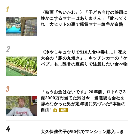
〈映画『ちいかわ』〉「子ども向けの映画に
静かにするマナーはありません」「叱ってく
れ」大ヒットの裏で鑑賞マナー論争が白熱
〈冷やしキュウリで510人食中毒も…〉花火
大会の「豚の丸焼き」、キッチンカーの「ケ
バブ」も…酷暑の夏祭りで注意したい食べ物
「もうお金はないです」20年前、ロト6で３
億2000万円当てた男は今…当選後も会社を
辞めなかった男が定年後に気づいた“本当の
自由”
有料
大久保佳代子が50代でマンション購入…き