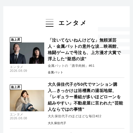
エンタメ
「泣いてないねんけどな」無頼派芸
急上昇
人・金属バットの意外な涙…映画館、
格闘ゲームで号泣も、上方漫才大賞で
浮上した“疑惑の涙”
金属バットの「酒辛肉鮪」#61
エンタメ
2026.08.09
金属バット
大久保佳代子が50代でマンション購
急上昇
入…きっかけは浴槽裏の湯垢地獄、
「レギュラー番組が多いほどローンを
組みやすい」不動産屋に言われた“芸能
人ならではの事情”
エンタメ
大久保佳代子のほどほどな毎日#22
2026.08.08
大久保佳代子