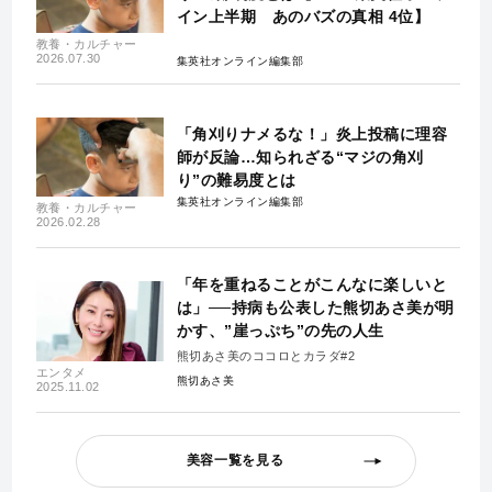
イン上半期 あのバズの真相 4位】
教養・カルチャー
2026.07.30
集英社オンライン編集部
「角刈りナメるな！」炎上投稿に理容
師が反論…知られざる“マジの角刈
り”の難易度とは
集英社オンライン編集部
教養・カルチャー
2026.02.28
「年を重ねることがこんなに楽しいと
は」──持病も公表した熊切あさ美が明
かす、”崖っぷち”の先の人生
熊切あさ美のココロとカラダ#2
エンタメ
熊切あさ美
2025.11.02
美容一覧を見る