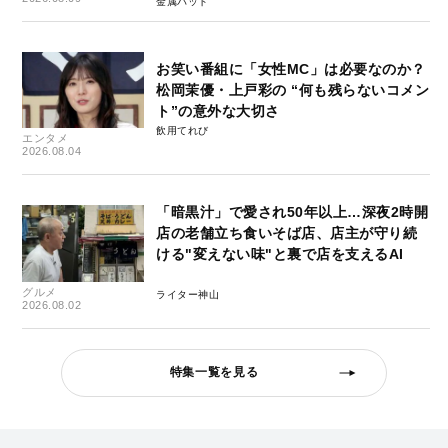
金属バット
お笑い番組に「女性MC」は必要なのか？
松岡茉優・上戸彩の “何も残らないコメン
ト”の意外な大切さ
飲用てれび
エンタメ
2026.08.04
「暗黒汁」で愛され50年以上…深夜2時開
店の老舗立ち食いそば店、店主が守り続
ける"変えない味"と裏で店を支えるAI
グルメ
ライター神山
2026.08.02
特集一覧を見る