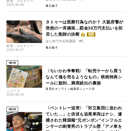
教養・カルチャー
2026.06.08
亀石倫子
タトゥーは医療行為なのか？ 大阪府警が
突然の一斉摘発…罰金30万円支払いを拒
否した彫師の決断
有料
はじめての公共訴訟 #5
教養・カルチャー
亀石倫子
2026.06.07
NEW
〈ちいかわ争奪戦〉「転売ヤーから買う
なんて魂を売るようなもの」映画特典シ
ールに殺到…満席続出の裏側
集英社オンライン編集部ニュース班
ニュース
2026.08.10
〈ベントレー追突〉「対立集団に追われ
NEW
ていた…」と供述も追尾車両はナシ、逮
捕された韓国籍“元ボンボン”インフルエ
ンサーの刺青男のトラブル歴「アメ車を