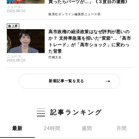
買ったらパーツが…」《３度目の逮捕》
ニュース
2026.08.10
集英社オンライン編集部ニュース班
急上昇
高市政権の経済政策はなぜ評判が悪いの
か？ 支持率急落を招いた“変節”…「高市
トレード」が「高市ショック」に変わっ
た背景
ニュース
竹橋大吉
2026.08.10
新着記事一覧を見る
記事ランキング
最新
24時間
週間
月間