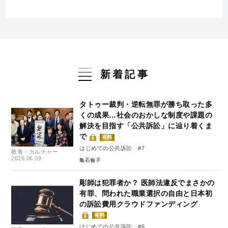
新着記事
タトゥー裁判・逆転無罪が勝ち取った多
くの成果…社会のおかしな制度や課題の
解決を目指す「公共訴訟」に辿り着くま
で
有料
はじめての公共訴訟 #7
教養・カルチャー
2026.06.09
亀石倫子
彫師は犯罪者か？ 医師法違反でまさかの
有罪、問われた職業選択の自由と日本初
の訴訟費用クラウドファンディング
有料
はじめての公共訴訟 #6