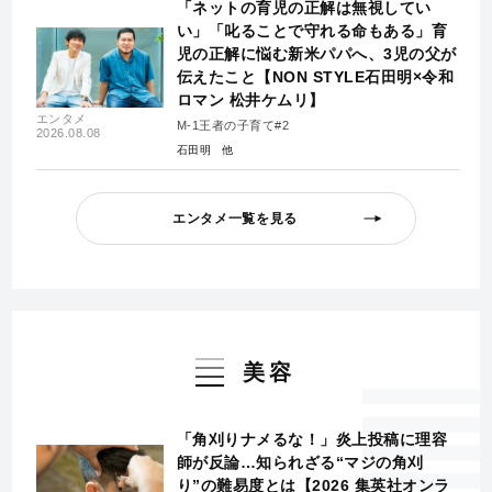
「ネットの育児の正解は無視してい
い」「叱ることで守れる命もある」育
児の正解に悩む新米パパへ、3児の父が
伝えたこと【NON STYLE石田明×令和
ロマン 松井ケムリ】
エンタメ
M-1王者の子育て#2
2026.08.08
石田明
エンタメ一覧を見る
美容
「角刈りナメるな！」炎上投稿に理容
師が反論…知られざる“マジの角刈
り”の難易度とは【2026 集英社オンラ