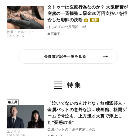
タトゥーは医療行為なのか？ 大阪府警が
突然の一斉摘発…罰金30万円支払いを拒
否した彫師の決断
有料
はじめての公共訴訟 #5
教養・カルチャー
亀石倫子
2026.06.07
会員限定記事一覧を見る
特集
急上昇
「泣いてないねんけどな」無頼派芸人・
金属バットの意外な涙…映画館、格闘ゲ
ームで号泣も、上方漫才大賞で浮上し
た“疑惑の涙”
金属バットの「酒辛肉鮪」#61
エンタメ
2026.08.09