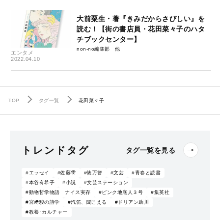
大前粟生・著『きみだからさびしい』を
読む！【街の書店員・花田菜々子のハタ
チブックセンター】
non-no編集部
エンタメ
2022.04.10
TOP
タグ一覧
花田菜々子
トレンドタグ
タグ一覧を見る
#エッセイ
#佐藤雫
#俵万智
#文芸
#青春と読書
#本谷有希子
#小説
#文芸ステーション
#動物哲学物語 ナイス実存
#ピンク地底人３号
#集英社
#宮﨑駿の詩学
#汽笛、聞こえる
#ドリアン助川
#教養･カルチャー