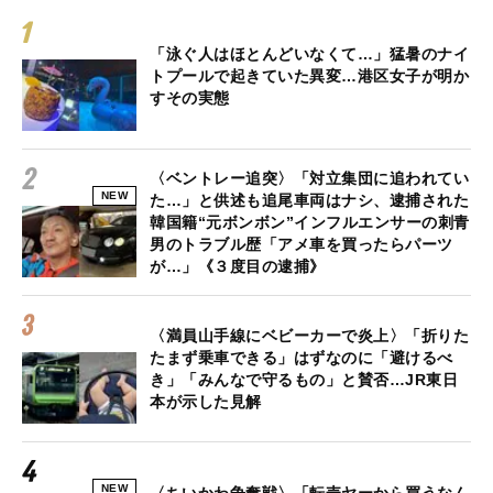
「泳ぐ人はほとんどいなくて…」猛暑のナイ
トプールで起きていた異変…港区女子が明か
すその実態
〈ベントレー追突〉「対立集団に追われてい
NEW
た…」と供述も追尾車両はナシ、逮捕された
韓国籍“元ボンボン”インフルエンサーの刺青
男のトラブル歴「アメ車を買ったらパーツ
が…」《３度目の逮捕》
〈満員山手線にベビーカーで炎上〉「折りた
たまず乗車できる」はずなのに「避けるべ
き」「みんなで守るもの」と賛否…JR東日
本が示した見解
NEW
〈ちいかわ争奪戦〉「転売ヤーから買うなん