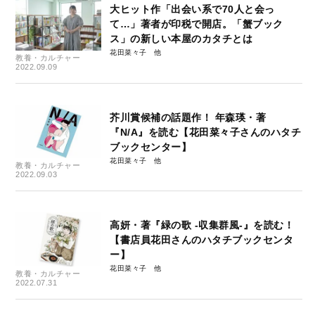
大ヒット作「出会い系で70人と会っ
て…」著者が印税で開店。「蟹ブック
ス」の新しい本屋のカタチとは
花田菜々子
教養・カルチャー
2022.09.09
芥川賞候補の話題作！ 年森瑛・著
『N/A』を読む【花田菜々子さんのハタチ
ブックセンター】
花田菜々子
教養・カルチャー
2022.09.03
高妍・著『緑の歌 -収集群風-』を読む！
【書店員花田さんのハタチブックセンタ
ー】
花田菜々子
教養・カルチャー
2022.07.31