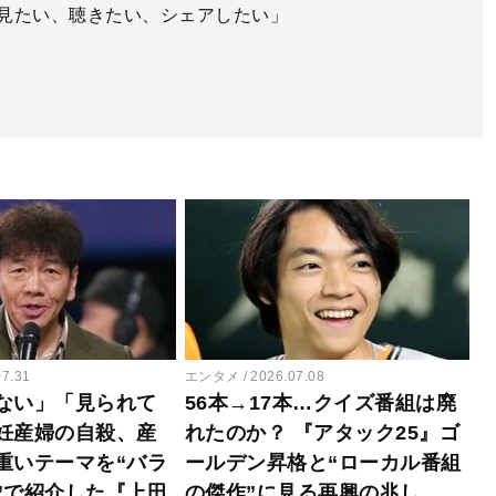
見たい、聴きたい、シェアしたい」
07.31
エンタメ
2026.07.08
ない」「見られて
56本→17本…クイズ番組は廃
妊産婦の自殺、産
れたのか？ 『アタック25』ゴ
重いテーマを“バラ
ールデン昇格と“ローカル番組
”で紹介した『上田
の傑作”に見る再興の兆し