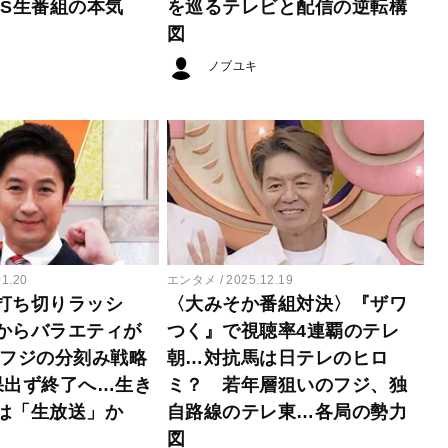
BS生番組の本気
を巡るテレビと配信の逆転構
図
ノブユキ
01.20
エンタメ
2025.12.19
打ち切りラッシ
〈大みそか番組対決〉『ザワ
からバラエティが
つく』で視聴率4連覇のテレ
 フジの分刻み戦略
朝…対抗馬は日テレのヒロ
果出ず終了へ…生き
ミ？ 若年層狙いのフジ、独
は「生放送」か
自路線のテレ東…各局の勢力
図