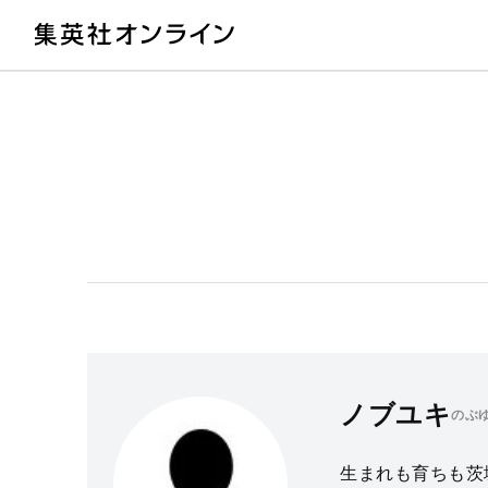
教
ノブユキ
のぶ
生まれも育ちも茨