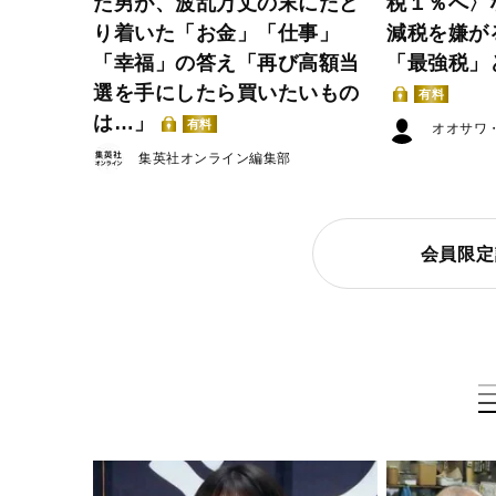
た男が、波乱万丈の末にたど
税１％へ〉
り着いた「お金」「仕事」
減税を嫌が
「幸福」の答え「再び高額当
「最強税」
選を手にしたら買いたいもの
有料
は…」
有料
オオサワ
集英社オンライン編集部
会員限定