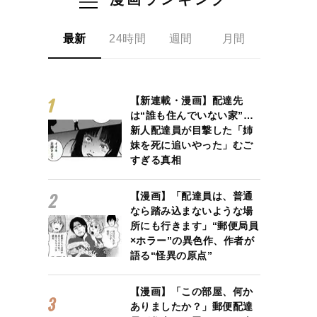
最新
24時間
週間
月間
【新連載・漫画】配達先
は“誰も住んでいない家”…
新人配達員が目撃した「姉
妹を死に追いやった」むご
すぎる真相
【漫画】「配達員は、普通
なら踏み込まないような場
所にも行きます」“郵便局員
×ホラー”の異色作、作者が
語る“怪異の原点”
【漫画】「この部屋、何か
ありましたか？」郵便配達