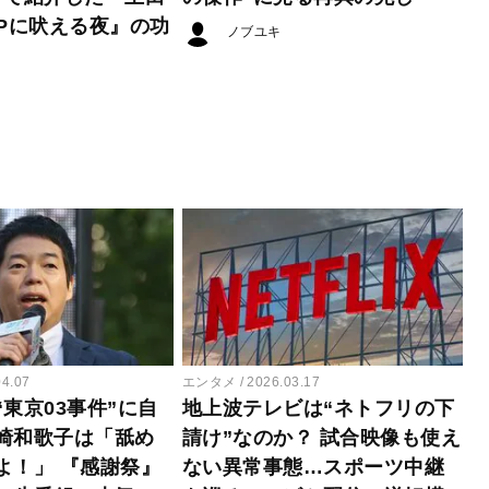
EPに吠える夜』の功
ノブユキ
04.07
エンタメ
2026.03.17
東京03事件”に自
地上波テレビは“ネトフリの下
崎和歌子は「舐め
請け”なのか？ 試合映像も使え
よ！」 『感謝祭』
ない異常事態…スポーツ中継