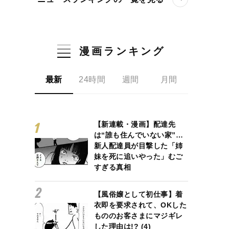
漫画ランキング
最新
24時間
週間
月間
【新連載・漫画】配達先
は“誰も住んでいない家”…
新人配達員が目撃した「姉
妹を死に追いやった」むご
すぎる真相
【風俗嬢として初仕事】着
衣即を要求されて、OKした
もののお客さまにマジギレ
した理由は!? (4)