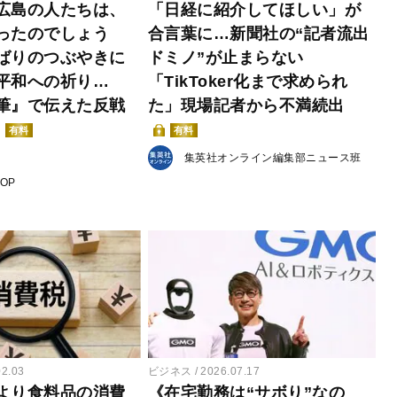
広島の人たちは、
「日経に紹介してほしい」が
ったのでしょう
合言葉に…新聞社の“記者流出
ばりのつぶやきに
ドミノ”が止まらない
平和への祈り…
「TikToker化まで求められ
筆』で伝えた反戦
た」現場記者から不満続出
有料
有料
集英社オンライン編集部ニュース班
POP
02.03
ビジネス
2026.07.17
より食料品の消費
《在宅勤務は“サボり”なの