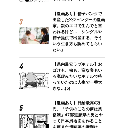
【漫画あり】精子バンクで
出産したXジェンダーの漫画
家。親のエゴで生んでと言
われるけど…「シングルや
精子提供で出産する、そう
いう生き方も認めてもらい
たい」
【県内最安ラブホテル】お
ばけも、虫も、変な客もい
る廃虚みたいなホテルで待
っていたのは人生で一番大
きな…(5)
【漫画あり】日給最高6万
円。「子供のころの夢は風
俗嬢」47都道府県の男とヤ
って日本男地図を作ること
を夢見た漫画家の素顔は…