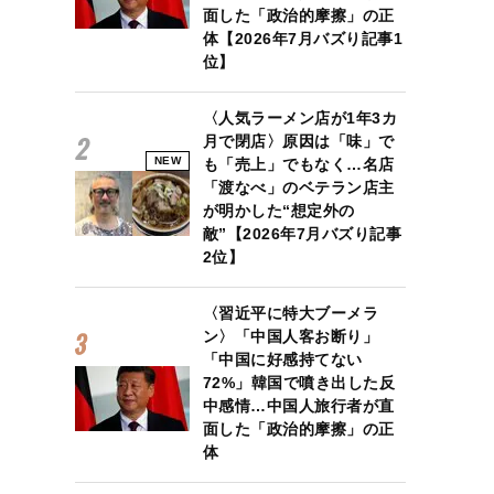
面した「政治的摩擦」の正
体【2026年7月バズり記事1
位】
〈人気ラーメン店が1年3カ
月で閉店〉原因は「味」で
NEW
も「売上」でもなく…名店
「渡なべ」のベテラン店主
が明かした“想定外の
敵”【2026年7月バズり記事
2位】
〈習近平に特大ブーメラ
ン〉「中国人客お断り」
「中国に好感持てない
72%」韓国で噴き出した反
中感情…中国人旅行者が直
面した「政治的摩擦」の正
体