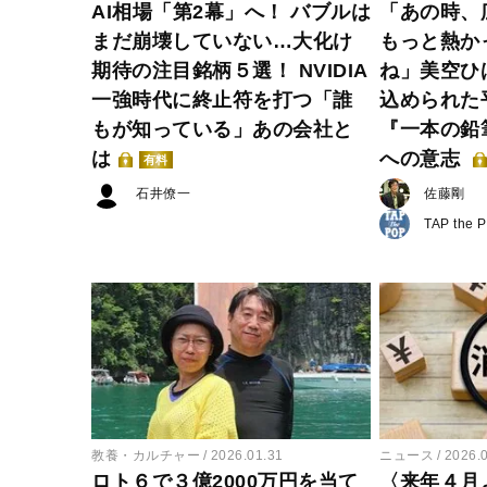
AI相場「第2幕」へ！ バブルは
「あの時、
まだ崩壊していない…大化け
もっと熱か
期待の注目銘柄５選！ NVIDIA
ね」美空ひ
一強時代に終止符を打つ「誰
込められた
もが知っている」あの会社と
『一本の鉛
は
への意志
有料
石井僚一
佐藤剛
TAP the 
教養・カルチャー
2026.01.31
ニュース
2026.
ロト６で３億2000万円を当て
〈来年４月