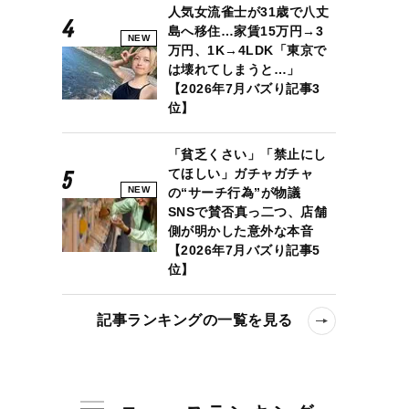
人気女流雀士が31歳で八丈
島へ移住…家賃15万円→3
NEW
万円、1K→4LDK「東京で
は壊れてしまうと…」
【2026年7月バズり記事3
位】
「貧乏くさい」「禁止にし
てほしい」ガチャガチャ
NEW
の“サーチ行為”が物議
SNSで賛否真っ二つ、店舗
側が明かした意外な本音
【2026年7月バズり記事5
位】
記事ランキングの一覧を見る