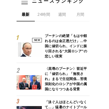
ニュースランキング
最新
24時間
週間
月間
プーチンの絶望「もはや頼
NEW
れるのは金正恩だけ」…中
国に値切られ、インドに振
り回される“大国ロシア”の
悲しい現実
〈屈辱のプーチン〉習近平
に「値切られ」「無視さ
れ」まるで主従関係…苦境
深刻化のロシアが中国の属
国になりつつある背景
「泳ぐ人はほとんどいなく
て…」猛暑のナイトプール