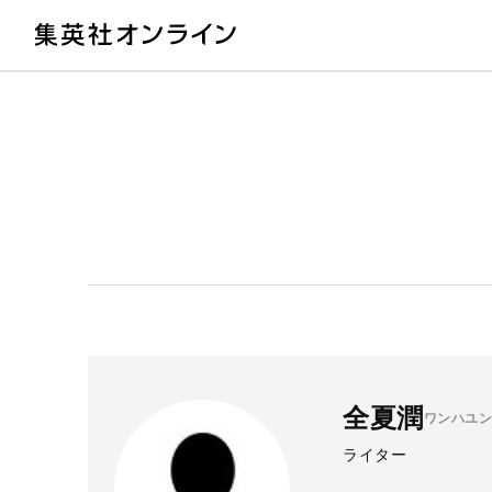
教
全夏潤
ワンハユン
ライター