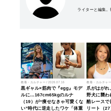
ライターと編集。
教養・カルチャー
2026.07.16
教養・カルチャ
黒ギャル×筋肉で『egg』モデ
爪がはがれ
ルに…167cm65kgのルナ
野犬に襲わ
（19）が“痩せなきゃ可愛くな
酷レースで
い”時代に逆走したワケ「体重
リート（2