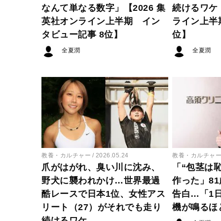
なんて単なる数字」【2026 集
続けるワケ【
英社オンライン上半期 イン
ライン上半
タビュー記事 8位】
位】
全夏潤
全夏潤
教養・カルチャー
2026.05.24
教養・カルチャ
爪がはがれ、臭い川に沈み、
「“包茎は
野犬に襲われかけ…世界最過
作った」8
酷レースで日本1位、女性アス
告白…「1日
リート（27）がそれでも走り
機が鳴るほ
続けるワケ