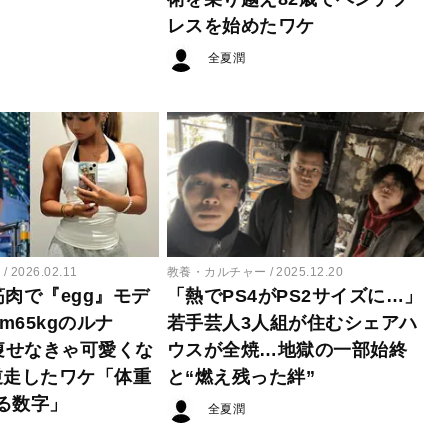
レスを始めたワケ
全夏潤
ー
2026.02.11
教養・カルチャー
2025.12.20
筋肉で『egg』モデ
「熱でPS4がPS2サイズに…」
cm65kgのルナ
若手芸人3人組が住むシェアハ
“痩せなきゃ可愛くな
ウスが全焼…地獄の一部始終
逆走したワケ「体重
と“燃え残った絆”
る数字」
全夏潤