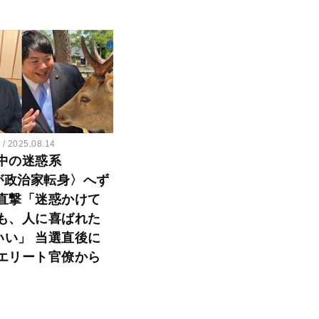
ー
2025.08.14
中の迷惑系
erが政治家転身〉へず
直撃「迷惑かけて
も、人に喜ばれた
いい」 当選直後に
エリート官僚から