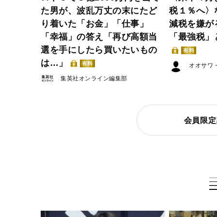
た男が、波乱万丈の末にたど
税１％へ〉
り着いた「お金」「仕事」
減税を嫌が
「幸福」の答え「再び高額当
「最強税」
選を手にしたら買いたいもの
有料
は…」
有料
オオサワ
集英社オンライン編集部
会員限定