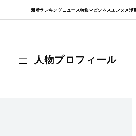
特集一覧を見る
漫画一覧を見る
新着
ランキング
ニュース
特集
ビジネス
エンタメ
漫
養・カルチャー
暮らし
スポーツ
ヘルスケア
美容
グルメ
人物プロフィール