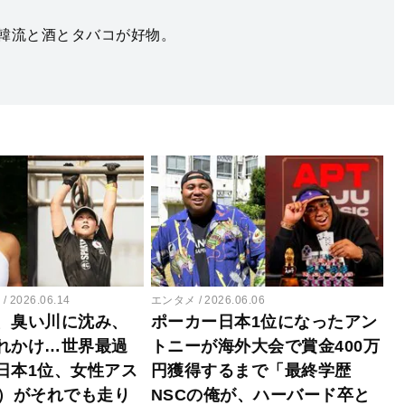
韓流と酒とタバコが好物。
ー
2026.06.14
エンタメ
2026.06.06
、臭い川に沈み、
ポーカー日本1位になったアン
れかけ…世界最過
トニーが海外大会で賞金400万
日本1位、女性アス
円獲得するまで「最終学歴
7）がそれでも走り
NSCの俺が、ハーバード卒と