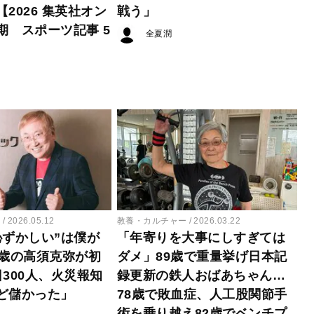
2026 集英社オン
戦う」
期 スポーツ記事 5
全夏潤
ー
2026.05.12
教養・カルチャー
2026.03.22
恥ずかしい”は僕が
「年寄りを大事にしすぎては
1歳の高須克弥が初
ダメ」89歳で重量挙げ日本記
300人、火災報知
録更新の鉄人おばあちゃん…
ど儲かった」
78歳で敗血症、人工股関節手
術を乗り越え82歳でベンチプ