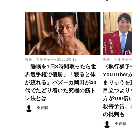
教養・カルチャー
2025.09.13
教養・カルチャ
「睡眠を1日8時間取ったら世
〈執行猶予
界選手権で優勝」「寝ると体
YouTub
が絞れる」バズーカ岡田が40
まりゅうを
代でたどり着いた究極の筋ト
目立つより
レ法とは
方が100倍
殺害予告、
全夏潤
の批判も
全夏潤