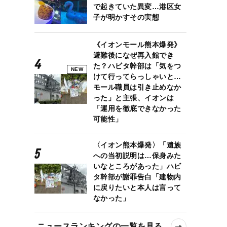
で起きていた異変…港区女
子が明かすその実態
《イオンモール熊本爆発》
避難後になぜ再入館でき
た？ハビタ幹部は「気をつ
NEW
けて行ってらっしゃいと…
モール職員は引き止めなか
った」と主張、イオンは
「運用を徹底できなかった
可能性」
〈イオン熊本爆発〉「遺族
への当初説明は…保身みた
いなところがあった」ハビ
タ幹部が謝罪告白「建物内
に戻りたいと本人は言って
なかった」
ニュースランキングの一覧を見る