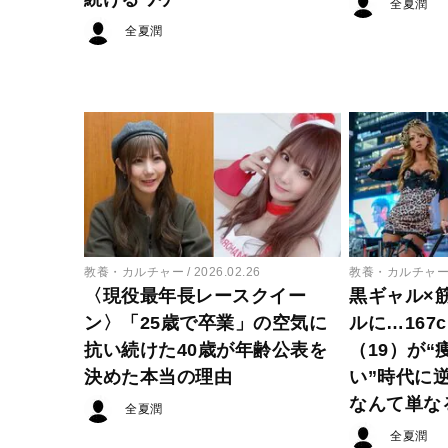
全夏潤
全夏潤
教養・カルチャー
2026.02.26
教養・カルチャ
〈現役最年長レースクイー
黒ギャル×
ン〉「25歳で卒業」の空気に
ルに…167
抗い続けた40歳が年齢公表を
（19）が
決めた本当の理由
い”時代に
なんて単な
全夏潤
全夏潤