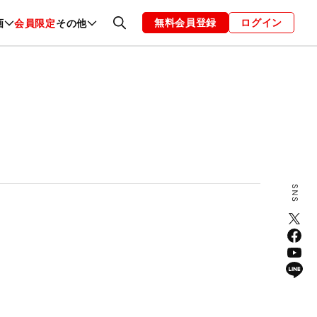
無料会員登録
ログイン
画
会員限定
その他
ファッション
恋愛・結婚
編集部
お知らせ