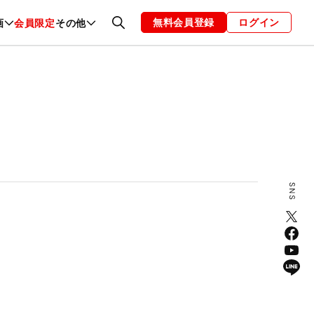
無料会員登録
ログイン
画
会員限定
その他
ファッション
恋愛・結婚
編集部
お知らせ