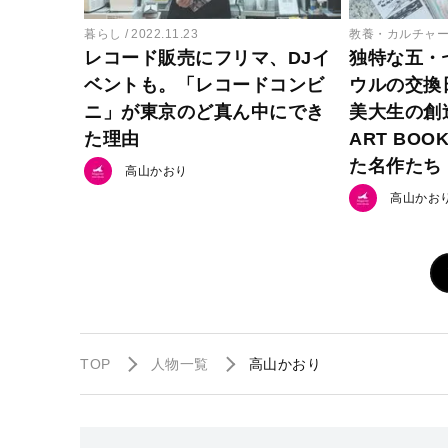
暮らし
2022.11.23
教養・カルチャ
レコード販売にフリマ、DJイ
独特な五・
ベントも。「レコードコンビ
ウルの交換
ニ」が東京のど真ん中にでき
美大生の創
た理由
ART BOO
た名作たち
高山かおり
高山かお
TOP
人物一覧
高山かおり