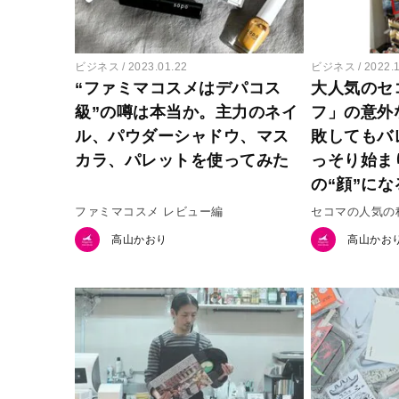
ビジネス
2023.01.22
ビジネス
2022.
“ファミマコスメはデパコス
大人気のセ
級”の噂は本当か。主力のネイ
フ」の意外
ル、パウダーシャドウ、マス
敗してもバ
カラ、パレットを使ってみた
っそり始ま
の“顔”に
ファミマコスメ レビュー編
セコマの人気の
高山かおり
高山かお