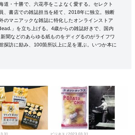
海道・十勝で、六花亭をこよなく愛する。セレクト
員、書店での雑誌担当を経て、2018年に独立。独断
外のマニアックな雑誌に特化したオンラインストア
sn’t dead.」を立ち上げる。4歳からの雑誌好きで、国内
E、新聞などのあらゆる紙ものをディグるのがライフワ
館探訪に励み、100箇所以上に足を運ぶ。いつか本に
03.31
ビジネス
2023.03.31