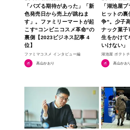
「バズる期待があった」「新
「湖池屋プ
色発売日から売上が跳ねま
ヒットの裏
す」。ファミリーマートが起
争”。少子
こす“コンビニコスメ革命”の
ナック菓子
裏側【2023ビジネス記事 4
生をかけて
位】
いけない」
ファミマコスメ インタビュー編
湖池屋 ポテト
（全2回）
高山かおり
高山かお