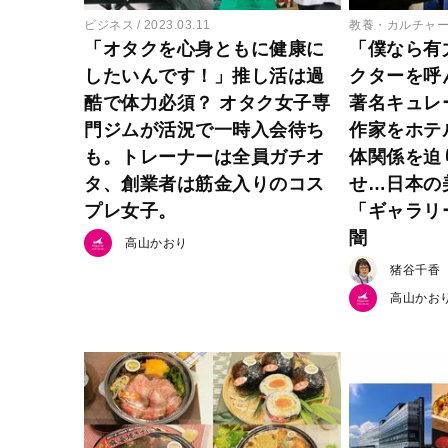
ビジネス
2023.03.11
教養・カルチャ
「オタクを心身ともに健康に
「僕なら有
したいんです！」推し活は過
クターを呼
酷で体力必須？ オタク女子専
著名キュレ
門ジムが活況で一時入会待ち
作家をホテ
も。トレーナーは全員ガチオ
体関係を迫
タ、創業者は筋金入りのコス
せ…日本の
プレ女子。
「ギャラリ
闇
高山かおり
猪谷千香
高山かお