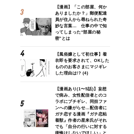
【漫画】「この部屋、何か
ありましたか？」郵便配達
員が住人から尋ねられた奇
妙な言葉… 仕事の中で知
ってしまった“部屋の秘
密”とは
【風俗嬢として初仕事】着
衣即を要求されて、OKした
もののお客さまにマジギレ
した理由は!? (4)
【漫画あり(1〜5話)】妄想
で病み、女性配信者とのコ
ラボにブチギレ、同担ファ
ンへの嫌がらせ…配信者に
ガチ恋する漫画『ガチ恋粘
着獣』作者の星来氏がそれ
でも「自分の行いに対する
後悔はしないでほしい」と