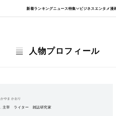
特集一覧を見る
漫画一覧を見る
新着
ランキング
ニュース
特集
ビジネス
エンタメ
漫
養・カルチャー
暮らし
スポーツ
ヘルスケア
美容
グルメ
人物プロフィール
たかやま かおり
t dead. 主宰 ライター 雑誌研究家