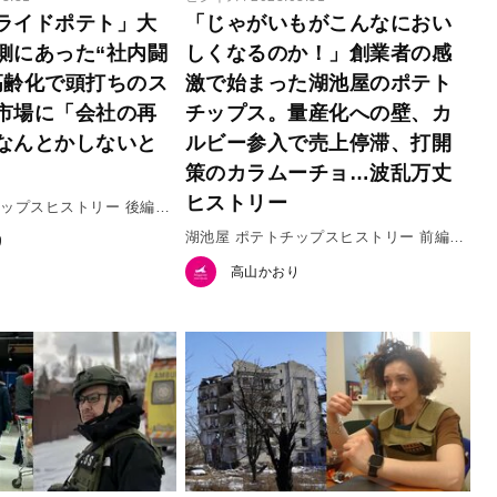
ライドポテト」大
「じゃがいもがこんなにおい
側にあった“社内闘
しくなるのか！」創業者の感
高齢化で頭打ちのス
激で始まった湖池屋のポテト
市場に「会社の再
チップス。量産化への壁、カ
なんとかしないと
ルビー参入で売上停滞、打開
策のカラムーチョ…波乱万丈
ヒストリー
チップスヒストリー 後編
湖池屋 ポテトチップスヒストリー 前編
り
（全2回）
高山かおり