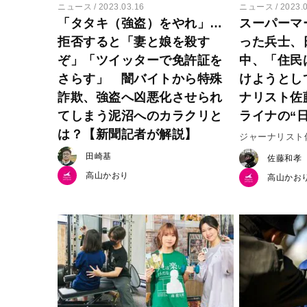
ニュース
2023.03.16
ニュース
2023.
「タタキ（強盗）をやれ」…
スーパーマ
拒否すると「妻と娘を殺す
った兵士、
ぞ」「ツイッターで免許証を
中、「住民
さらす」 闇バイトから特殊
けようとし
詐欺、強盗へ凶悪化させられ
ナリスト佐
てしまう泥沼へのカラクリと
ライナの“日
は？【新聞記者が解説】
ジャーナリスト
ライナ 後編
田崎基
佐藤和孝
高山かおり
高山かお