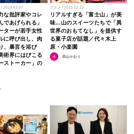
ー
2023.03.07
グルメ
2023.02.23
力な批評家やコレ
リアルすぎる「富士山」が美
んであげられる」
味…山のスイーツたちで「異
ーターが若手女性
世界のおもてなし」を提供す
ルに呼び出し、肉
る菓子店が話題／代々木上
り、暴言を浴び
原・小楽園
美術界にはびこる
高山かおり
ーストーカー」の
り