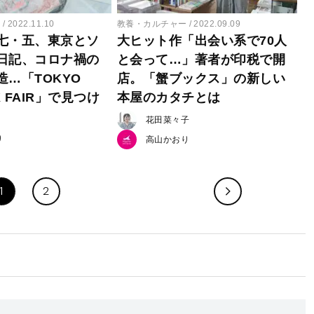
ー
2022.11.10
教養・カルチャー
2022.09.09
七・五、東京とソ
大ヒット作「出会い系で70人
日記、コロナ禍の
と会って…」著者が印税で開
造…「TOKYO
店。「蟹ブックス」の新しい
K FAIR」で見つけ
本屋のカタチとは
花田菜々子
り
高山かおり
1
2