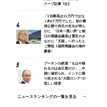
クープ記事 7位】
「1泊最高は11万円ではな
く約17万円でした」初の費
用公開で仰天の支出が明ら
かに “日本一悪い男”と軽
口の県議会議長は震災のさ
なかに「天国」へ行ったと
ご満悦《福岡県議会の海外
豪遊〉
プーチンの絶望「もはや頼
れるのは金正恩だけ」…中
国に値切られ、インドに振
り回される“大国ロシア”の
悲しい現実
ニュースランキングの一覧を見る