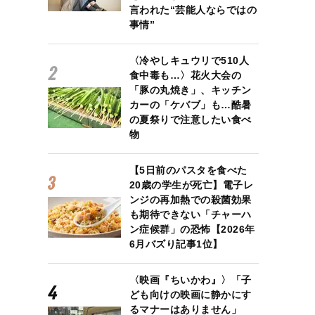
言われた“芸能人ならではの
事情”
〈冷やしキュウリで510人
食中毒も…〉花火大会の
「豚の丸焼き」、キッチン
カーの「ケバブ」も…酷暑
の夏祭りで注意したい食べ
物
【5日前のパスタを食べた
20歳の学生が死亡】電子レ
ンジの再加熱での殺菌効果
も期待できない「チャーハ
ン症候群」の恐怖【2026年
6月バズり記事1位】
〈映画『ちいかわ』〉「子
ども向けの映画に静かにす
るマナーはありません」