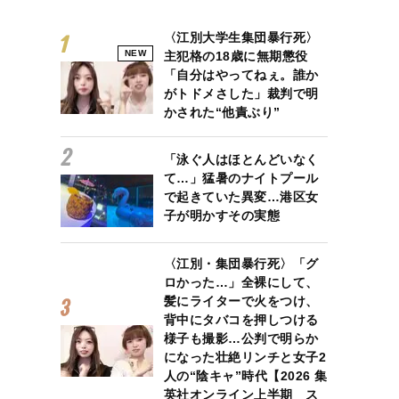
〈江別大学生集団暴行死〉
NEW
主犯格の18歳に無期懲役
「自分はやってねぇ。誰か
がトドメさした」裁判で明
かされた“他責ぶり”
「泳ぐ人はほとんどいなく
て…」猛暑のナイトプール
で起きていた異変…港区女
子が明かすその実態
〈江別・集団暴行死〉「グ
ロかった…」全裸にして、
髪にライターで火をつけ、
背中にタバコを押しつける
様子も撮影…公判で明らか
になった壮絶リンチと女子2
人の“陰キャ”時代【2026 集
英社オンライン上半期 ス