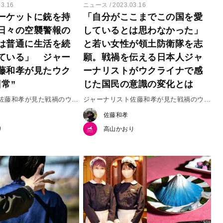
03.16
ニュース
2023.03.16
ーケットに銃を持
「自分がここまでこの国を愛
日々の空襲警報の
しているとは思わなかった」
は普通に生活を続
と若い女性が領土防衛隊を志
ている」 ジャー
願。戦禍を伝える日本人ジャ
藤和孝が見たウク
ーナリストがウクライナで感
常”
じた国民の意識の変化とは
佐藤和孝が見た戦禍のウク
ジャーナリスト佐藤和孝が見た戦禍のウク
ライナ 前編
佐藤和孝
り
高山かおり