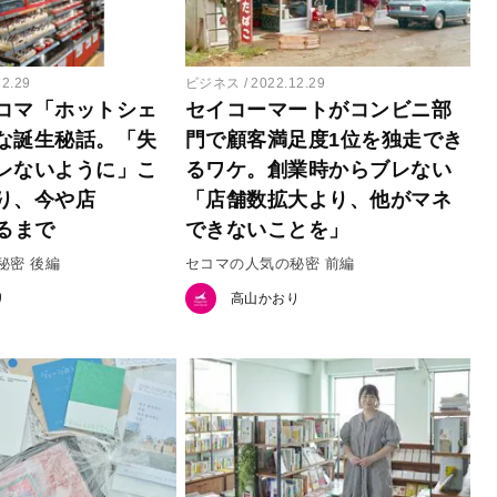
12.29
ビジネス
2022.12.29
コマ「ホットシェ
セイコーマートがコンビニ部
な誕生秘話。「失
門で顧客満足度1位を独走でき
レないように」こ
るワケ。創業時からブレない
り、今や店
「店舗数拡大より、他がマネ
なるまで
できないことを」
秘密 後編
セコマの人気の秘密 前編
り
高山かおり