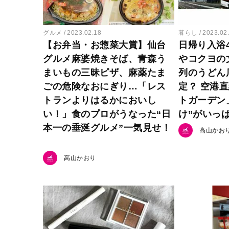
グルメ
2023.02.18
暮らし
2023.02
【お弁当・お惣菜大賞】仙台
日帰り入浴4
グルメ麻婆焼きそば、青森う
やコクヨの
まいもの三昧ピザ、麻薬たま
列のうどん
ごの危険なおにぎり…「レス
定？ 空港
トランよりはるかにおいし
トガーデン
い！」食のプロがうなった“日
け”がいっ
本一の垂涎グルメ”一気見せ！
高山かお
高山かおり