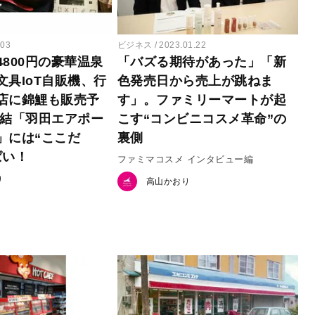
.03
ビジネス
2023.01.22
800円の豪華温泉
「バズる期待があった」「新
文具IoT自販機、行
色発売日から売上が跳ねま
店に錦鯉も販売予
す」。ファミリーマートが起
直結「羽田エアポー
こす“コンビニコスメ革命”の
」には“ここだ
裏側
ぱい！
ファミマコスメ インタビュー編
り
高山かおり