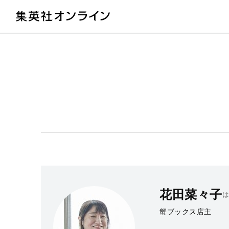
教
花田菜々子
は
蟹ブックス店主