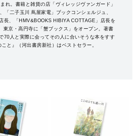
都生まれ。書籍と雑貨の店「ヴィレッジヴァンガード」
ち、「二子玉川 蔦屋家電」ブックコンシェルジュ、
、「HMV&BOOKS HIBIYA COTTAGE」店長を
9月、東京・高円寺に「蟹ブックス」をオープン。著書
で70人と実際に会ってその人に合いそうな本をすす
のこと』（河出書房新社）はベストセラー。