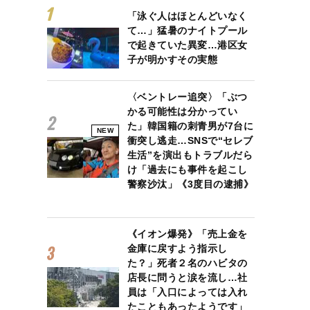
「泳ぐ人はほとんどいなく
て…」猛暑のナイトプール
で起きていた異変…港区女
子が明かすその実態
〈ベントレー追突〉「ぶつ
かる可能性は分かってい
た」韓国籍の刺青男が7台に
NEW
衝突し逃走…SNSで“セレブ
生活”を演出もトラブルだら
け「過去にも事件を起こし
警察沙汰」《3度目の逮捕》
《イオン爆発》「売上金を
金庫に戻すよう指示し
た？」死者２名のハビタの
店長に問うと涙を流し…社
員は「入口によっては入れ
たこともあったようです」