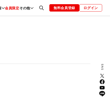
無料会員登録
ログイン
画
会員限定
その他
ファッション
恋愛・結婚
編集部
お知らせ