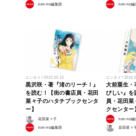
non-no編集部
non-no
エンタメ
2022.05.15
エンタメ
2022.
黒沢咲・著『渚のリーチ！』
大前粟生・
を読む！【街の書店員・花田
びしい』を
菜々子のハタチブックセンタ
員・花田菜
ー】
クセンター
花田菜々子
non-no
non-no編集部
花田菜々