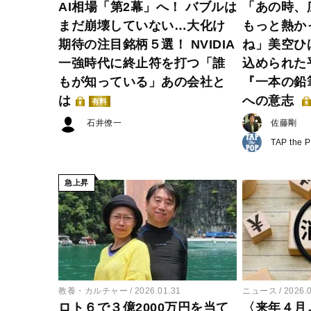
AI相場「第2幕」へ！ バブルは
「あの時、
まだ崩壊していない…大化け
もっと熱か
期待の注目銘柄５選！ NVIDIA
ね」美空ひ
一強時代に終止符を打つ「誰
込められた
もが知っている」あの会社と
『一本の鉛
は
への意志
有料
石井僚一
佐藤剛
TAP the 
急上昇
教養・カルチャー
2026.01.31
ニュース
2026.
ロト６で３億2000万円を当て
〈来年４月