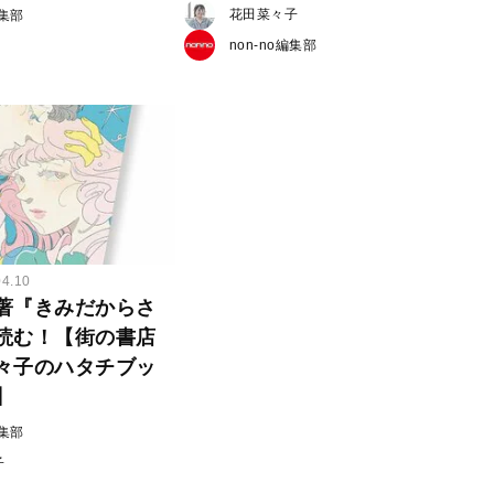
花田菜々子
編集部
non-no編集部
04.10
著『きみだからさ
読む！【街の書店
々子のハタチブッ
】
編集部
子