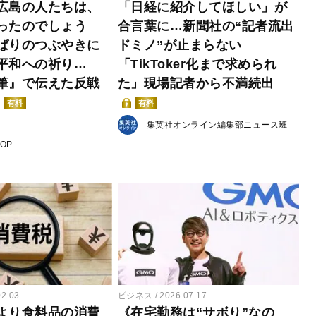
広島の人たちは、
「日経に紹介してほしい」が
ったのでしょう
合言葉に…新聞社の“記者流出
ばりのつぶやきに
ドミノ”が止まらない
平和への祈り…
「TikToker化まで求められ
筆』で伝えた反戦
た」現場記者から不満続出
有料
有料
集英社オンライン編集部ニュース班
POP
02.03
ビジネス
2026.07.17
より食料品の消費
《在宅勤務は“サボり”なの