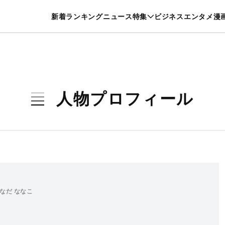
特集一覧を見る
漫画一覧を見る
新着
ランキング
ニュース
特集
ビジネス
エンタメ
漫
養・カルチャー
暮らし
スポーツ
ヘルスケア
美容
グルメ
人物プロフィール
なだ ななこ