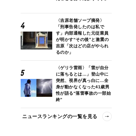
〈吉原老舗ソープ摘発〉
「刑事告発したのは私で
す」内部通報した元従業員
が明かす“その後”と激震の
吉原「次はどの店がやられ
るのか」
〈ゲリラ雷雨〉「雷が自分
に落ちるとは…」登山中に
突然、視界が真っ白に…全
身が動かなくなった41歳男
性が語る“落雷事故の一部始
終”
ニュースランキングの一覧を見る