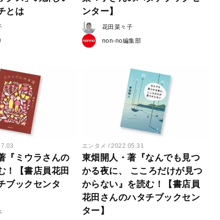
チとは
ンター】
子
花田菜々子
り
non-no編集部
07.03
エンタメ
2022.05.31
著『ミウラさんの
東畑開人・著『なんでも見つ
む！【書店員花田
かる夜に、 こころだけが見つ
チブックセンタ
からない』を読む！【書店員
花田さんのハタチブックセン
ター】
子