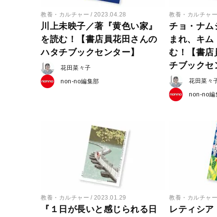
教養・カルチャー
2023.04.28
教養・カルチャ
川上未映子／著『黄色い家』
チョ・ナム
を読む！【書店員花田さんの
まれ、キム
ハタチブックセンター】
む！【書店
チブックセ
花田菜々子
花田菜々
non-no編集部
non-no
教養・カルチャー
2023.01.29
教養・カルチャ
『１日が長いと感じられる日
レティシア