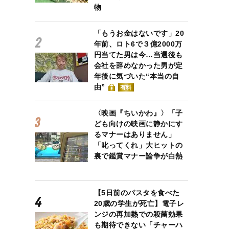
物
「もうお金はないです」20
年前、ロト6で３億2000万
円当てた男は今…当選後も
会社を辞めなかった男が定
年後に気づいた“本当の自
由”
有料
〈映画『ちいかわ』〉「子
ども向けの映画に静かにす
るマナーはありません」
「叱ってくれ」大ヒットの
裏で鑑賞マナー論争が白熱
【5日前のパスタを食べた
20歳の学生が死亡】電子レ
ンジの再加熱での殺菌効果
も期待できない「チャーハ