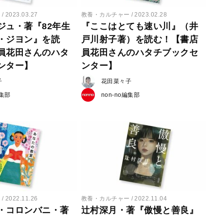
ー
2023.03.27
教養・カルチャー
2023.02.28
ジュ・著『82年生
『ここはとても速い川』（井
・ジヨン』を読
戸川射子著）を読む！【書店
員花田さんのハタ
員花田さんのハタチブックセ
ンター】
ンター】
子
花田菜々子
編集部
non-no編集部
ー
2022.11.26
教養・カルチャー
2022.11.04
・コロンバニ・著
辻村深月・著『傲慢と善良』