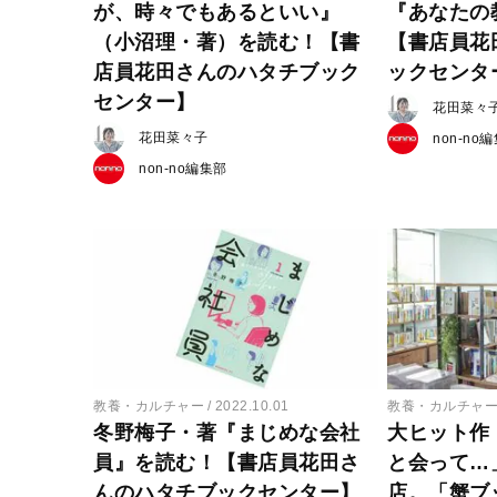
が、時々でもあるといい』
『あなたの
（小沼理・著）を読む！【書
【書店員花
店員花田さんのハタチブック
ックセンタ
センター】
花田菜々
花田菜々子
non-no
non-no編集部
教養・カルチャー
2022.10.01
教養・カルチャ
冬野梅子・著『まじめな会社
大ヒット作
員』を読む！【書店員花田さ
と会って…
んのハタチブックセンター】
店。「蟹ブ