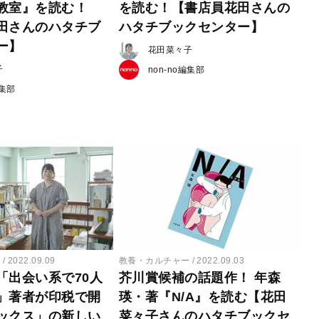
教室』を読む！
を読む！【書店員花田さんの
田さんのハタチブ
ハタチブックセンター】
ー】
花田菜々子
子
non-no編集部
編集部
ー
2022.09.09
教養・カルチャー
2022.09.03
「出会い系で70人
芥川賞候補の話題作！ 年森
」著者が印税で開
瑛・著『N/A』を読む【花田
ックス」の新しい
菜々子さんのハタチブックセ