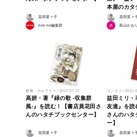
本屋のカタ
花田菜々子
花田菜々
non-no編集部
高山かお
教養・カルチャー
2022.07.31
エンタメ
2022.
高妍・著『緑の歌 -収集群
益田ミリ・
風-』を読む！【書店員花田さ
友達』を読
んのハタチブックセンター】
さんのハタ
ー】
花田菜々子
花田菜々