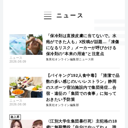
ニュース
「保冷剤は直接皮膚に当てないで。水
疱ができた人も」X投稿が話題…「凍傷
になるリスク」メーカーが呼びかける
保冷剤の“本来の用途”と注意点
ニュース
集英社オンライン編集部ニュース班
2026.08.09
【バイキング192人食中毒】「清潔で品
数の多い感じのいいレストラン」静岡
のスポーツ宿泊施設内で集団発症…合
宿・遠征の「集団での食事」に知って
おきたい予防策
ニュース
2026.08.08
集英社オンライン編集部
急上昇
〈江別大学生集団暴行死〉主犯格の18
歳に無期懲役「自分はやってねぇ。誰