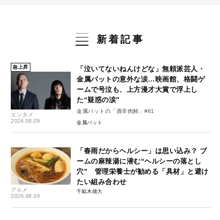
新着記事
急上昇
「泣いてないねんけどな」無頼派芸人・
金属バットの意外な涙…映画館、格闘ゲ
ームで号泣も、上方漫才大賞で浮上し
た“疑惑の涙”
金属バットの「酒辛肉鮪」#61
エンタメ
2026.08.09
金属バット
「春雨だからヘルシー」は思い込み？ ブ
ームの麻辣湯に潜む“ヘルシーの落とし
穴” 管理栄養士が勧める「具材」と避け
たい組み合わせ
グルメ
千駄木雄大
2026.08.09