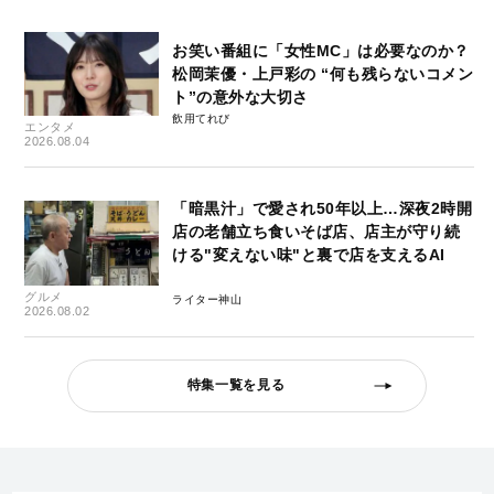
お笑い番組に「女性MC」は必要なのか？
松岡茉優・上戸彩の “何も残らないコメン
ト”の意外な大切さ
飲用てれび
エンタメ
2026.08.04
「暗黒汁」で愛され50年以上…深夜2時開
店の老舗立ち食いそば店、店主が守り続
ける"変えない味"と裏で店を支えるAI
グルメ
ライター神山
2026.08.02
特集一覧を見る