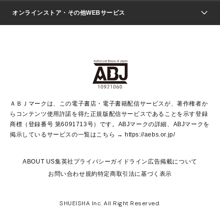
ジャンプSQ.
Seventeen
週刊ヤングジャンプ
オンラインストア・その他WEBサービス
文芸・文庫・総合
芸能・情報・スポーツ
少女マンガ
Vジャンプ
non-no Web
ヤングジャンプ定期購読デジタル
すばる
Myojo
オンラインストア
りぼん
学芸・ノンフィクション・新書
最強ジャンプ
女性マンガ
@BAILA
ヤンジャン＋
小説すばる
週プレNEWS
マーガレット
集英社OTOコンテンツ
集英社 学芸編集部
少年ジャンプ＋
その他WEBサービス
クッキー
ライトノベル・ノベライズ
MAQUIA ONLINE
となりのヤングジャンプ
集英社 文芸ステーション
週プレ グラジャパ！
別冊マーガレット
SHUEISHA MANGA-ART HERITAGE
集英社 ビジネス書
ゼブラック
ココハナ
SHUEISHA ADNAVI
SPUR.JP
集英社Webマガジン Cobalt
グランドジャンプ
web 集英社文庫
キッズ
web Sportiva
マンガMee
ジャンプキャラクターズストア
集英社新書
ジャンプルーキー！
月刊オフィスユー
ＡＢＪマークは、この電子書店・電子書籍配信サービスが、著作権者か
EDITOR'S LAB
LEE
集英社オレンジ文庫
ウルトラジャンプ
青春と読書
パラスポ＋！
らコンテンツ使用許諾を得た正規版配信サービスであることを示す登録
集英社みらい文庫
リマコミ＋
HAPPY PLUS STORE
集英社新書プラス
ジャンプTOON
商標（登録番号 第6091713号）です。ABJマークの詳細、ABJマークを
Marisol
シフォン文庫
アジア人物史
S-KIDS.LAND
マンガMeets
掲示しているサービスの一覧はこちら →
https://aebs.or.jp/
shueisha vox
よみタイ
S-MANGA
Web éclat
ダッシュエックス文庫
LEEマルシェ
kotoba
集英社ジャンプリミックス
ABOUT US
集英社プライバシーガイドライン
広告掲載について
T JAPAN:The New York Times Style Magazine
JUMP j BOOKS
お問い合わせ
規約
特定商取引法に基づく表示
SHOP Marisol
e!集英社
集英社コミック文庫
集英社女性誌ポータル
éclat premium
imidas
MEN'S NON-NO WEB
SHUEISHA Inc. All Right Reserved.
mirabella