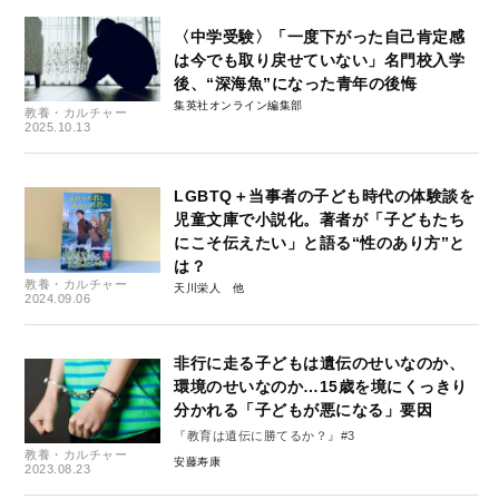
〈中学受験〉「一度下がった自己肯定感
は今でも取り戻せていない」名門校入学
後、“深海魚”になった青年の後悔
集英社オンライン編集部
教養・カルチャー
2025.10.13
LGBTQ＋当事者の子ども時代の体験談を
児童文庫で小説化。著者が「子どもたち
にこそ伝えたい」と語る“性のあり方”と
は？
教養・カルチャー
天川栄人
2024.09.06
非行に走る子どもは遺伝のせいなのか、
環境のせいなのか…15歳を境にくっきり
分かれる「子どもが悪になる」要因
『教育は遺伝に勝てるか？』#3
教養・カルチャー
安藤寿康
2023.08.23