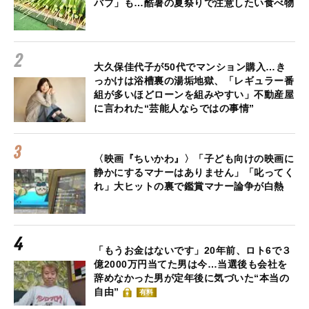
バブ」も…酷暑の夏祭りで注意したい食べ物
大久保佳代子が50代でマンション購入…き
っかけは浴槽裏の湯垢地獄、「レギュラー番
組が多いほどローンを組みやすい」不動産屋
に言われた“芸能人ならではの事情”
〈映画『ちいかわ』〉「子ども向けの映画に
静かにするマナーはありません」「叱ってく
れ」大ヒットの裏で鑑賞マナー論争が白熱
「もうお金はないです」20年前、ロト6で３
億2000万円当てた男は今…当選後も会社を
辞めなかった男が定年後に気づいた“本当の
自由”
有料