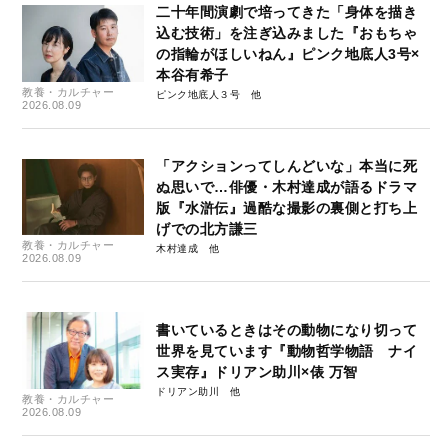
二十年間演劇で培ってきた「身体を描き
込む技術」を注ぎ込みました『おもちゃ
の指輪がほしいねん』ピンク地底人3号×
本谷有希子
教養・カルチャー
ピンク地底人３号
2026.08.09
「アクションってしんどいな」本当に死
ぬ思いで…俳優・木村達成が語るドラマ
版『水滸伝』過酷な撮影の裏側と打ち上
げでの北方謙三
教養・カルチャー
木村達成
2026.08.09
書いているときはその動物になり切って
世界を見ています『動物哲学物語 ナイ
ス実存』ドリアン助川×俵 万智
ドリアン助川
教養・カルチャー
2026.08.09