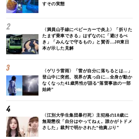
すその実態
〈満員山手線にベビーカーで炎上〉「折りた
たまず乗車できる」はずなのに「避けるべ
き」「みんなで守るもの」と賛否…JR東日
本が示した見解
〈ゲリラ雷雨〉「雷が自分に落ちるとは…」
登山中に突然、視界が真っ白に…全身が動か
なくなった41歳男性が語る“落雷事故の一部
始終”
〈江別大学生集団暴行死〉主犯格の18歳に
無期懲役「自分はやってねぇ。誰かがトドメ
さした」裁判で明かされた“他責ぶり”