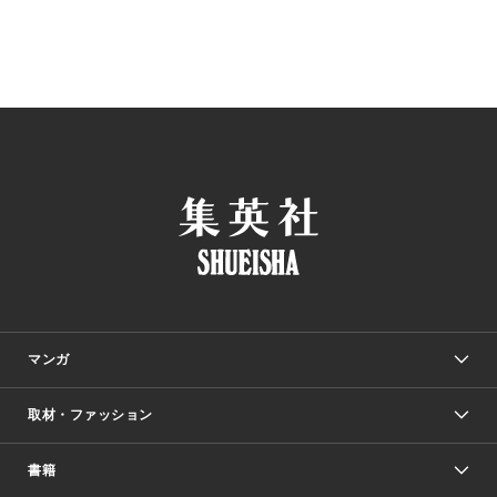
マンガ
取材・ファッション
少年マンガ
週刊少年ジャンプ
書籍
ファッション・美容
青年マンガ