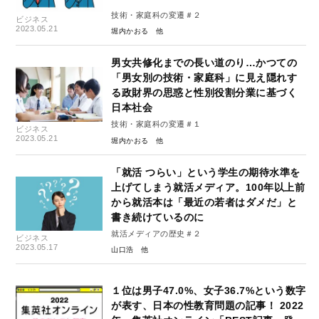
技術・家庭科の変遷＃２
ビジネス
2023.05.21
堀内かおる
男女共修化までの長い道のり…かつての
「男女別の技術・家庭科」に見え隠れす
る政財界の思惑と性別役割分業に基づく
日本社会
技術・家庭科の変遷＃１
ビジネス
2023.05.21
堀内かおる
「就活 つらい」という学生の期待水準を
上げてしまう就活メディア。100年以上前
から就活本は「最近の若者はダメだ」と
書き続けているのに
就活メディアの歴史＃２
ビジネス
2023.05.17
山口浩
１位は男子47.0%、女子36.7%という数字
が表す、日本の性教育問題の記事！ 2022