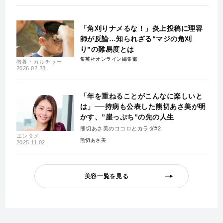
「角刈りナメるな！」炎上投稿に理容
師が反論…知られざる“マジの角刈
り”の難易度とは
集英社オンライン編集部
教養・カルチャー
2026.02.28
「年を重ねることがこんなに楽しいと
は」──持病も公表した熊切あさ美が明
かす、”崖っぷち”の先の人生
熊切あさ美のココロとカラダ#2
エンタメ
熊切あさ美
2025.11.02
美容一覧を見る