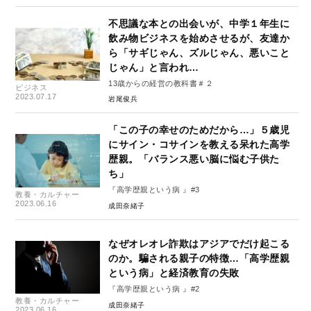
不思議な本との出会いが、中学１年生に
飲み物ビジネスを始めさせるが、友達か
ら「サギじゃん、ズルじゃん、悪いこと
じゃん」と言われ…
13歳からの経営の教科書＃２
ビジネス
2023.07.17
岩尾俊兵
「この子の幸せのためだから…」５歳児
にサイン・コサインを教える呆れた高学
歴親。「バランス悪い脳に悩む子供た
ち」
『高学歴親という病 』#3
教養・カルチャー
2023.06.16
成田奈緒子
なぜオレオレ詐欺はアジアでだけ起こる
のか。騙される親子の特徴…「高学歴親
という病」と経済教育の失敗
『高学歴親という病 』#2
教養・カルチャー
成田奈緒子
2023.06.16