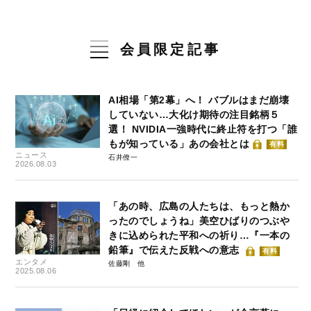
会員限定記事
AI相場「第2幕」へ！ バブルはまだ崩壊
していない…大化け期待の注目銘柄５
選！ NVIDIA一強時代に終止符を打つ「誰
もが知っている」あの会社とは
有料
ニュース
石井僚一
2026.08.03
「あの時、広島の人たちは、もっと熱か
ったのでしょうね」美空ひばりのつぶや
きに込められた平和への祈り…『一本の
鉛筆』で伝えた反戦への意志
有料
エンタメ
佐藤剛
2025.08.06