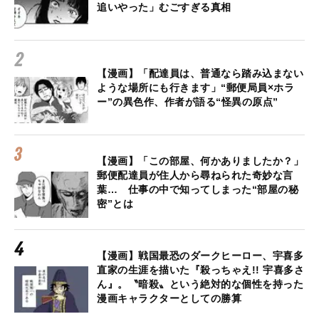
追いやった」むごすぎる真相
【漫画】「配達員は、普通なら踏み込まない
ような場所にも行きます」“郵便局員×ホラ
ー”の異色作、作者が語る“怪異の原点”
【漫画】「この部屋、何かありましたか？」
郵便配達員が住人から尋ねられた奇妙な言
葉… 仕事の中で知ってしまった“部屋の秘
密”とは
【漫画】戦国最恐のダークヒーロー、宇喜多
直家の生涯を描いた『殺っちゃえ!! 宇喜多さ
ん』。〝暗殺〟という絶対的な個性を持った
漫画キャラクターとしての勝算