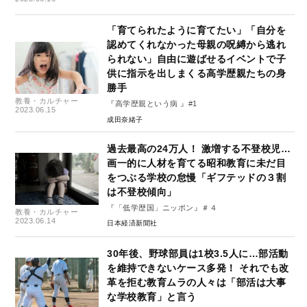
「育てられたように育てたい」「自分を
認めてくれなかった母親の呪縛から逃れ
られない」自由に遊ばせるイベントで子
供に指示を出しまくる高学歴親たちの身
勝手
教養・カルチャー
『高学歴親という病 』#1
2023.06.15
成田奈緒子
過去最高の24万人！ 激増する不登校児…
画一的に人材を育てる昭和教育に未だ目
をつぶる学校の怠慢「ギフテッドの３割
は不登校傾向」
『「低学歴国」ニッポン』＃４
教養・カルチャー
2023.06.14
日本経済新聞社
30年後、野球部員は1校3.5人に…部活動
を維持できないケース多発！ それでも改
革を拒む教育ムラの人々は「部活は大事
な学校教育」と言う