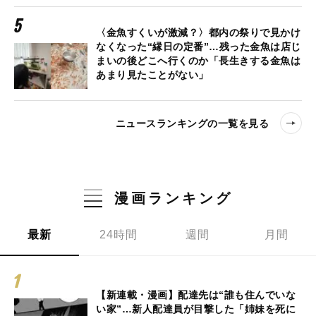
〈金魚すくいが激減？〉都内の祭りで見かけ
なくなった“縁日の定番”…残った金魚は店じ
まいの後どこへ行くのか「長生きする金魚は
あまり見たことがない」
ニュースランキングの一覧を見る
漫画ランキング
最新
24時間
週間
月間
【新連載・漫画】配達先は“誰も住んでいな
い家”…新人配達員が目撃した「姉妹を死に