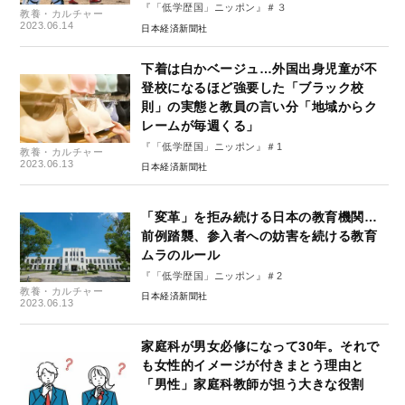
『「低学歴国」ニッポン』＃３
教養・カルチャー
2023.06.14
日本経済新聞社
下着は白かベージュ…外国出身児童が不
登校になるほど強要した「ブラック校
則」の実態と教員の言い分「地域からク
レームが毎週くる」
『「低学歴国」ニッポン』＃1
教養・カルチャー
2023.06.13
日本経済新聞社
「変革」を拒み続ける日本の教育機関…
前例踏襲、参入者への妨害を続ける教育
ムラのルール
『「低学歴国」ニッポン』＃2
教養・カルチャー
日本経済新聞社
2023.06.13
家庭科が男女必修になって30年。それで
も女性的イメージが付きまとう理由と
「男性」家庭科教師が担う大きな役割