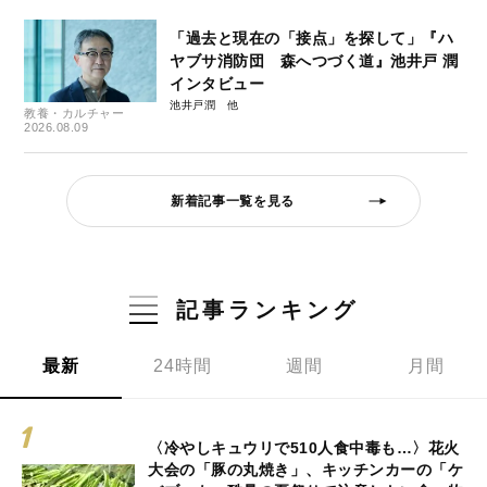
「過去と現在の「接点」を探して」『ハ
ヤブサ消防団 森へつづく道』池井戸 潤
インタビュー
池井戸潤
教養・カルチャー
2026.08.09
新着記事一覧を見る
記事ランキング
最新
24時間
週間
月間
〈冷やしキュウリで510人食中毒も…〉花火
大会の「豚の丸焼き」、キッチンカーの「ケ