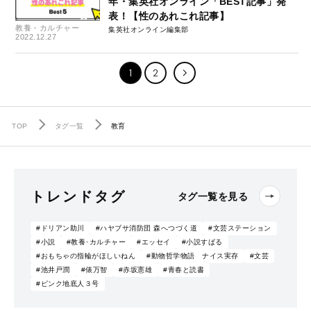
年・集英社オンライン「BEST記事」発
表！【性のあれこれ記事】
教養・カルチャー
集英社オンライン編集部
2022.12.27
1
2
TOP
タグ一覧
教育
トレンドタグ
タグ一覧を見る
#ドリアン助川
#ハヤブサ消防団 森へつづく道
#文芸ステーション
#小説
#教養･カルチャー
#エッセイ
#小説すばる
#おもちゃの指輪がほしいねん
#動物哲学物語 ナイス実存
#文芸
#池井戸潤
#俵万智
#赤坂憲雄
#青春と読書
#ピンク地底人３号