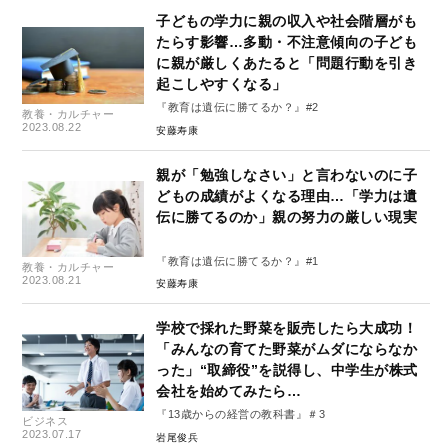
子どもの学力に親の収入や社会階層がも
たらす影響…多動・不注意傾向の子ども
に親が厳しくあたると「問題行動を引き
起こしやすくなる」
『教育は遺伝に勝てるか？』#2
教養・カルチャー
2023.08.22
安藤寿康
親が「勉強しなさい」と言わないのに子
どもの成績がよくなる理由…「学力は遺
伝に勝てるのか」親の努力の厳しい現実
『教育は遺伝に勝てるか？』#1
教養・カルチャー
2023.08.21
安藤寿康
学校で採れた野菜を販売したら大成功！
「みんなの育てた野菜がムダにならなか
った」“取締役”を説得し、中学生が株式
会社を始めてみたら…
『13歳からの経営の教科書』＃3
ビジネス
2023.07.17
岩尾俊兵