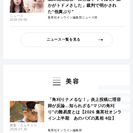
かがトドメさした」裁判で明かされ
た“他責ぶり”
ニュース
集英社オンライン編集部ニュース班
2026.08.08
ニュース一覧を見る
美容
「角刈りナメるな！」炎上投稿に理容
師が反論…知られざる“マジの角刈
り”の難易度とは【2026 集英社オンラ
イン上半期 あのバズの真相 4位】
教養・カルチャー
2026.07.30
集英社オンライン編集部