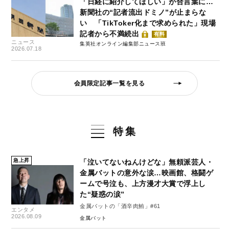
「日経に紹介してほしい」が合言葉に…
新聞社の“記者流出ドミノ”が止まらな
い 「TikToker化まで求められた」現場
記者から不満続出
有料
ニュース
集英社オンライン編集部ニュース班
2026.07.18
会員限定記事一覧を見る
特集
急上昇
「泣いてないねんけどな」無頼派芸人・
金属バットの意外な涙…映画館、格闘ゲ
ームで号泣も、上方漫才大賞で浮上し
た“疑惑の涙”
金属バットの「酒辛肉鮪」#61
エンタメ
2026.08.09
金属バット