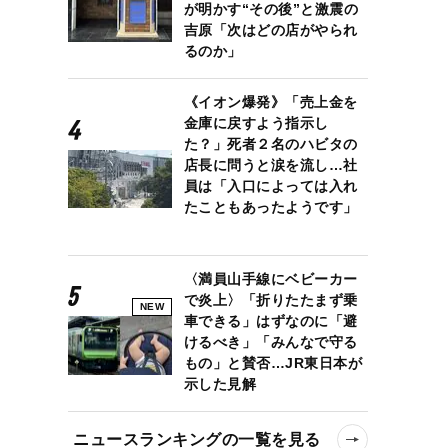
が明かす“その後”と激震の
吉原「次はどの店がやられ
るのか」
《イオン爆発》「売上金を
金庫に戻すよう指示し
た？」死者２名のハビタの
店長に問うと涙を流し…社
員は「入口によっては入れ
たこともあったようです」
〈満員山手線にベビーカー
で炎上〉「折りたたまず乗
NEW
車できる」はずなのに「避
けるべき」「みんなで守る
もの」と賛否…JR東日本が
示した見解
ニュースランキングの一覧を見る