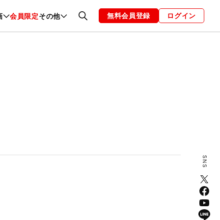
無料会員登録
ログイン
画
会員限定
その他
ファッション
恋愛・結婚
編集部
お知らせ