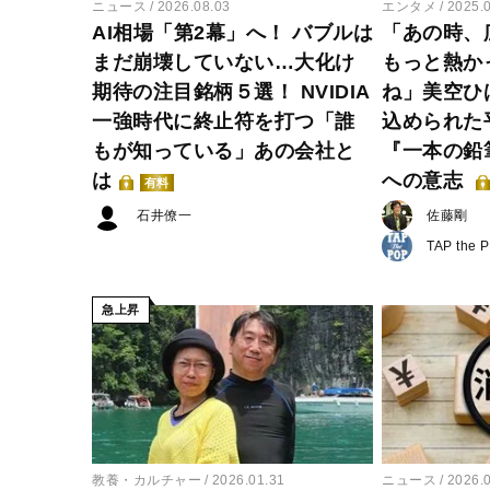
ニュース
2026.08.03
エンタメ
2025.
AI相場「第2幕」へ！ バブルは
「あの時、
まだ崩壊していない…大化け
もっと熱か
期待の注目銘柄５選！ NVIDIA
ね」美空ひ
一強時代に終止符を打つ「誰
込められた
もが知っている」あの会社と
『一本の鉛
は
への意志
有料
石井僚一
佐藤剛
TAP the 
急上昇
教養・カルチャー
2026.01.31
ニュース
2026.