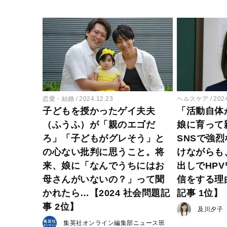
恋愛・結婚
2024.12.23
ヘルスケア
202
子どもを授かったゲイ夫夫
「活動自体
（ふうふ）が「親のエゴだ
娘に育って
ろ」「子どもがグレそう」と
SNSで強
の心ない批判に思うこと。将
けながらも
来、娘に「なんでうちにはお
出しでHP
母さんがいないの？」って聞
信をする理由
かれたら…【2024 社会問題記
記事 1位】
事 2位】
及川夕子
集英社オンライン編集部ニュース班