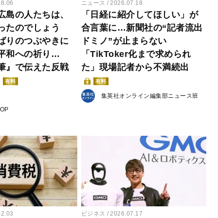
08.06
ニュース
2026.07.18
広島の人たちは、
「日経に紹介してほしい」が
ったのでしょう
合言葉に…新聞社の“記者流出
ばりのつぶやきに
ドミノ”が止まらない
平和への祈り…
「TikToker化まで求められ
筆』で伝えた反戦
た」現場記者から不満続出
有料
有料
集英社オンライン編集部ニュース班
POP
02.03
ビジネス
2026.07.17