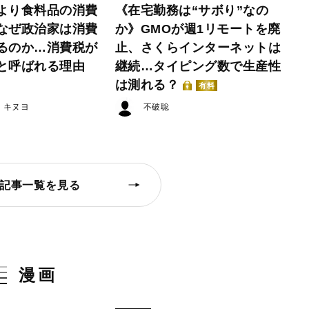
より食料品の消費
《在宅勤務は“サボり”なの
なぜ政治家は消費
か》GMOが週1リモートを廃
るのか…消費税が
止、さくらインターネットは
と呼ばれる理由
継続…タイピング数で生産性
は測れる？
有料
・キヌヨ
不破聡
記事一覧を見る
漫画