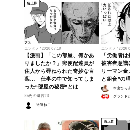
急上昇
エンタメ
2026.07.18
エンタメ
2026.
【漫画】「この部屋、何かあ
「労働者は
りましたか？」郵便配達員が
被害者意識
住人から尋ねられた奇妙な言
リーマン金
葉… 仕事の中で知ってしま
と組合”の
った“部屋の秘密”とは
本宮ひろ
85円の遺言#3
グランド
送達ねこ
急上昇