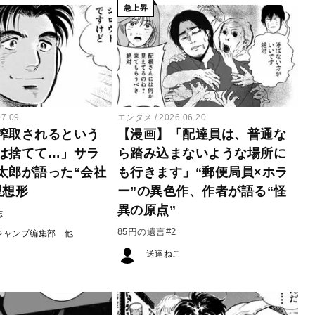
急上昇
07.09
エンタメ
2026.06.20
搾取されるという
【漫画】「配達員は、普通な
は捨てて…」サラ
ら踏み込まないような場所に
太郎が語った“会社
も行きます」“郵便局員×ホラ
理想形
ー”の異色作、作者が語る“怪
異の原点”
志
85円の遺言#2
ジャンプ編集部
送達ねこ