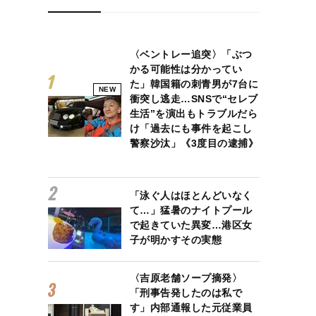
〈ベントレー追突〉「ぶつ
かる可能性は分かってい
た」韓国籍の刺青男が7台に
NEW
衝突し逃走…SNSで“セレブ
生活”を演出もトラブルだら
け「過去にも事件を起こし
警察沙汰」《3度目の逮捕》
「泳ぐ人はほとんどいなく
て…」猛暑のナイトプール
で起きていた異変…港区女
子が明かすその実態
〈吉原老舗ソープ摘発〉
「刑事告発したのは私で
す」内部通報した元従業員