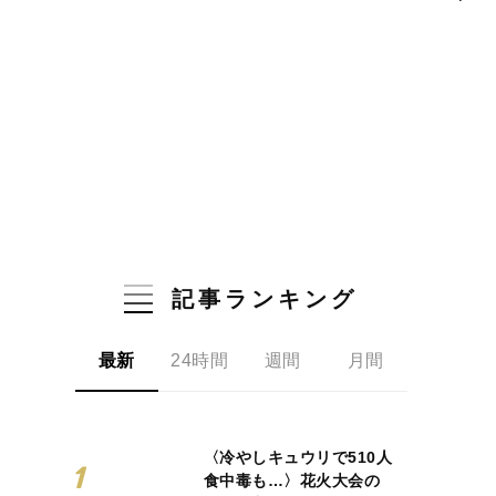
記事ランキング
最新
24時間
週間
月間
〈冷やしキュウリで510人
食中毒も…〉花火大会の