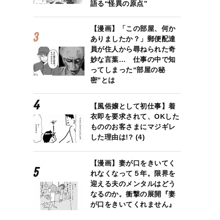
語る“怪異の原点”
【漫画】「この部屋、何か
ありましたか？」郵便配達
員が住人から尋ねられた奇
妙な言葉… 仕事の中で知
ってしまった“部屋の秘
密”とは
【風俗嬢として初仕事】着
衣即を要求されて、OKした
もののお客さまにマジギレ
した理由は!? (4)
【漫画】妻が口をきいてく
れなくなって５年。限界を
迎える夫のメンタルはどう
なるのか。衝撃の展開『妻
が口をきいてくれません』