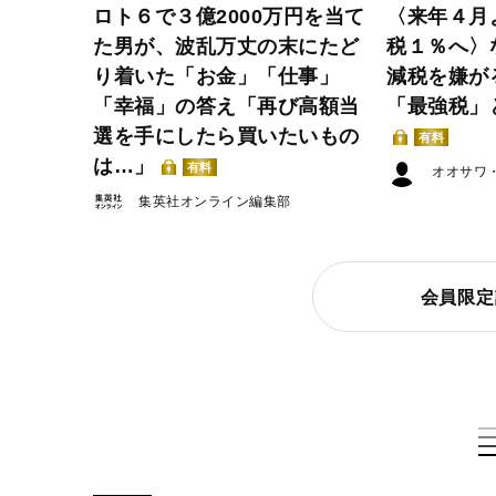
ロト６で３億2000万円を当て
〈来年４月
た男が、波乱万丈の末にたど
税１％へ〉
り着いた「お金」「仕事」
減税を嫌が
「幸福」の答え「再び高額当
「最強税」
選を手にしたら買いたいもの
有料
は…」
有料
オオサワ
集英社オンライン編集部
会員限定