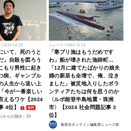
ー
2024.12.23
ニュース
2024.12.23
にいて、死のうと
「寒ブリ漁はもうだめです
だ」自殺を図ろう
わ」船が壊された漁師町…
こもり男性に起き
「12月に建てたばかりの娘夫
つ病、ギャンブル
婦の新居も全壊で、俺、泣き
の人生から這い上
ました」被災地入りしたボラ
歳「今が一番楽しい
ンティアたちは何を思うのか
えるワケ【2024
〈ルポ能登半島地震・珠洲
 4位】
市〉【2024 社会問題記事 3
無料
位】
りからの脱出〉20
集英社オンライン編集部ニュース班