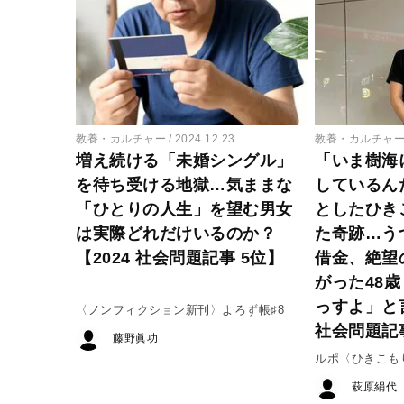
教養・カルチャー
2024.12.23
教養・カルチャ
増え続ける「未婚シングル」
「いま樹海
を待ち受ける地獄…気ままな
しているん
「ひとりの人生」を望む男女
としたひき
は実際どれだけいるのか？
た奇跡…う
【2024 社会問題記事 5位】
借金、絶望
がった48
っすよ」と言
〈ノンフィクション新刊〉よろず帳♯8
社会問題記事
藤野眞功
ルポ〈ひきこも
萩原絹代