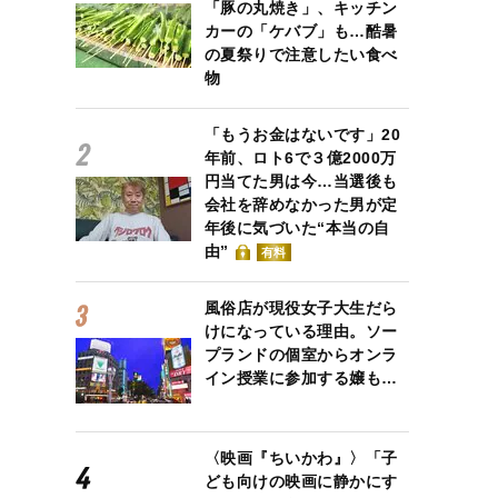
「豚の丸焼き」、キッチン
カーの「ケバブ」も…酷暑
の夏祭りで注意したい食べ
物
「もうお金はないです」20
年前、ロト6で３億2000万
円当てた男は今…当選後も
会社を辞めなかった男が定
年後に気づいた“本当の自
由”
有料
風俗店が現役女子大生だら
けになっている理由。ソー
プランドの個室からオンラ
イン授業に参加する嬢も…
〈映画『ちいかわ』〉「子
ども向けの映画に静かにす