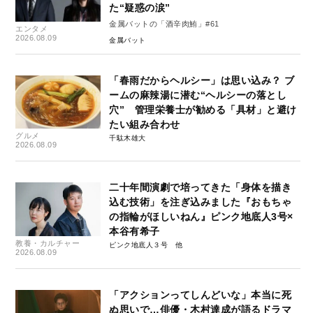
た“疑惑の涙”
金属バットの「酒辛肉鮪」#61
エンタメ
2026.08.09
金属バット
「春雨だからヘルシー」は思い込み？ ブ
ームの麻辣湯に潜む“ヘルシーの落とし
穴” 管理栄養士が勧める「具材」と避け
たい組み合わせ
グルメ
千駄木雄大
2026.08.09
二十年間演劇で培ってきた「身体を描き
込む技術」を注ぎ込みました『おもちゃ
の指輪がほしいねん』ピンク地底人3号×
本谷有希子
教養・カルチャー
ピンク地底人３号
2026.08.09
「アクションってしんどいな」本当に死
ぬ思いで…俳優・木村達成が語るドラマ