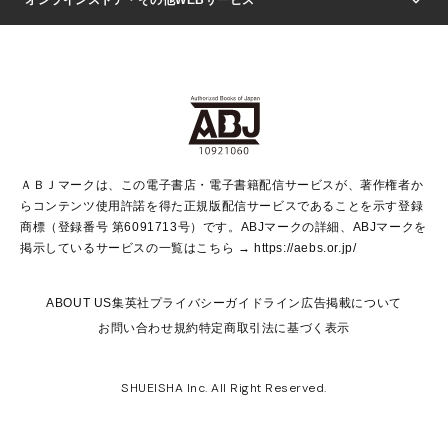
文芸・文庫・総合
芸能・情報・スポーツ
少女マンガ
Vジャンプ
non-no Web
ヤングジャンプ定期購読デジタル
すばる
Myojo
オンラインストア
りぼん
学芸・ノンフィクション・新書
最強ジャンプ
女性マンガ
@BAILA
ヤンジャン＋
小説すばる
週プレNEWS
マーガレット
集英社OTOコンテンツ
集英社 学芸編集部
少年ジャンプ＋
その他WEBサービス
クッキー
ライトノベル・ノベライズ
MAQUIA ONLINE
となりのヤングジャンプ
集英社 文芸ステーション
週プレ グラジャパ！
別冊マーガレット
SHUEISHA MANGA-ART HERITAGE
集英社 ビジネス書
ゼブラック
ココハナ
SHUEISHA ADNAVI
SPUR.JP
集英社Webマガジン Cobalt
グランドジャンプ
web 集英社文庫
キッズ
web Sportiva
マンガMee
ジャンプキャラクターズストア
集英社新書
ジャンプルーキー！
月刊オフィスユー
ＡＢＪマークは、この電子書店・電子書籍配信サービスが、著作権者か
EDITOR'S LAB
LEE
集英社オレンジ文庫
ウルトラジャンプ
青春と読書
パラスポ＋！
らコンテンツ使用許諾を得た正規版配信サービスであることを示す登録
集英社みらい文庫
リマコミ＋
HAPPY PLUS STORE
集英社新書プラス
ジャンプTOON
商標（登録番号 第6091713号）です。ABJマークの詳細、ABJマークを
Marisol
シフォン文庫
アジア人物史
S-KIDS.LAND
マンガMeets
掲示しているサービスの一覧はこちら →
https://aebs.or.jp/
shueisha vox
よみタイ
S-MANGA
Web éclat
ダッシュエックス文庫
LEEマルシェ
kotoba
集英社ジャンプリミックス
ABOUT US
集英社プライバシーガイドライン
広告掲載について
T JAPAN:The New York Times Style Magazine
JUMP j BOOKS
お問い合わせ
規約
特定商取引法に基づく表示
SHOP Marisol
e!集英社
集英社コミック文庫
集英社女性誌ポータル
éclat premium
imidas
MEN'S NON-NO WEB
SHUEISHA Inc. All Right Reserved.
mirabella
UOMO
mirabella homme