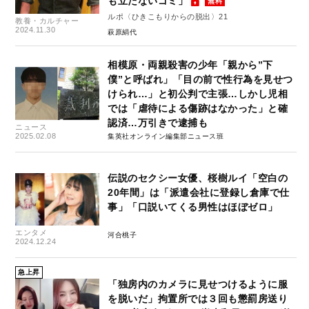
も立たないゴミ」
無料
ルポ〈ひきこもりからの脱出〉21
教養・カルチャー
2024.11.30
萩原絹代
相模原・両親殺害の少年「親から”下
僕”と呼ばれ」「目の前で性行為を見せつ
けられ…」と初公判で主張…しかし児相
では「虐待による傷跡はなかった」と確
認済…万引きで逮捕も
ニュース
2025.02.08
集英社オンライン編集部ニュース班
伝説のセクシー女優、桜樹ルイ「空白の
20年間」は「派遣会社に登録し倉庫で仕
事」「口説いてくる男性はほぼゼロ」
エンタメ
河合桃子
2024.12.24
急上昇
「独房内のカメラに見せつけるように服
を脱いだ」拘置所では３回も懲罰房送り