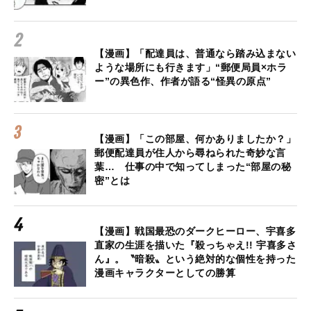
【漫画】「配達員は、普通なら踏み込まない
ような場所にも行きます」“郵便局員×ホラ
ー”の異色作、作者が語る“怪異の原点”
【漫画】「この部屋、何かありましたか？」
郵便配達員が住人から尋ねられた奇妙な言
葉… 仕事の中で知ってしまった“部屋の秘
密”とは
【漫画】戦国最恐のダークヒーロー、宇喜多
直家の生涯を描いた『殺っちゃえ!! 宇喜多さ
ん』。〝暗殺〟という絶対的な個性を持った
漫画キャラクターとしての勝算