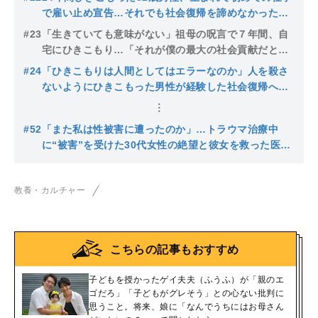
で雇い止め宣告…それでも社会復帰を諦めなかったワ
ケとは
#23
「生きていても意味がない」祖母の呪言で７年間、自
宅にひきこもり…「それが僕の最大の社会貢献だと思
った」44歳男性の孤独な戦い
#24
「ひきこもりは人間としてはエラーなのか」人を殺さ
ないようにひきこもった男性が経験した社会復帰への
苦悩
#52
「また私は性被害に遭ったのか」…トラウマ治療中
に“被害”を受けた30代女性の絶望と彼女を救った医師
の“ある一言”
教養・カルチャー
こちらの記事もおすすめ
子どもを授かったゲイ夫夫（ふうふ）が「親のエ
ゴだろ」「子どもがグレそう」との心ない批判に
思うこと。将来、娘に「なんでうちにはお母さん