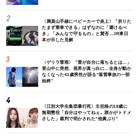
〈満員山手線にベビーカーで炎上〉「折りた
たまず乗車できる」はずなのに「避けるべ
き」「みんなで守るもの」と賛否…JR東日
本が示した見解
〈ゲリラ雷雨〉「雷が自分に落ちるとは…」
登山中に突然、視界が真っ白に…全身が動か
なくなった41歳男性が語る“落雷事故の一部
始終”
〈江別大学生集団暴行死〉主犯格の18歳に
無期懲役「自分はやってねぇ。誰かがトドメ
さした」裁判で明かされた“他責ぶり”