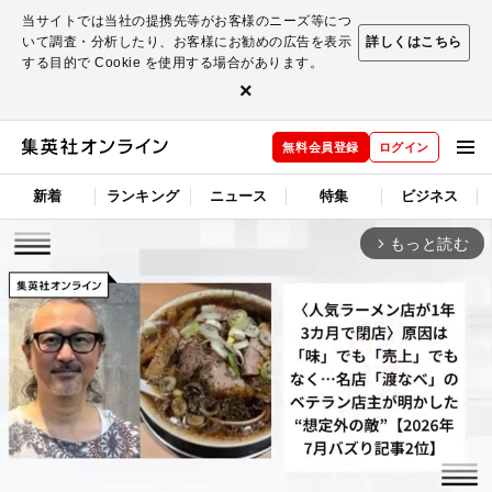
当サイトでは当社の提携先等がお客様のニーズ等につ
いて調査・分析したり、お客様にお勧めの広告を表示
詳しくはこちら
する目的で Cookie を使用する場合があります。
×
無料会員登録
ログイン
新着
ランキング
ニュース
特集
ビジネス
もっと読む
arrow_forward_ios