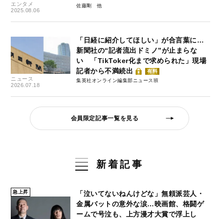
エンタメ
佐藤剛
2025.08.06
「日経に紹介してほしい」が合言葉に…
新聞社の“記者流出ドミノ”が止まらな
い 「TikToker化まで求められた」現場
記者から不満続出
有料
ニュース
集英社オンライン編集部ニュース班
2026.07.18
会員限定記事一覧を見る
新着記事
急上昇
「泣いてないねんけどな」無頼派芸人・
金属バットの意外な涙…映画館、格闘ゲ
ームで号泣も、上方漫才大賞で浮上し