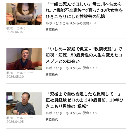
「一緒に死んでほしい」母に川へ沈めら
れ…“機能不全家族”で育った30代女性を
ひきこもりにした性被害の記憶
ルポ〈ひきこもりからの脱出〉51
教養・カルチャー
萩原絹代
2026.06.07
「いじめ→家庭で孤立→“軟禁状態”」で
幻視・幻聴…53歳男性の人生を変えたコ
スプレとの出会い
ルポ〈ひきこもりからの脱出〉49
教養・カルチャー
萩原絹代
2026.05.10
「究極まで自己否定したら反転して…」
正社員経験ゼロのまま40歳目前…10年ひ
きこもり男性の“逆転”
ルポ〈ひきこもりからの脱出〉48
教養・カルチャー
萩原絹代
2026.04.05