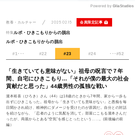
Powered by 
GliaStudios
Mute
2025.02.15
会員限定記事
教養・カルチャー
ルポ・ひきこもりからの脱出
特集
ルポ・ひきこもりからの脱出
#1･･･
#22
#23
#24
･･･#52
「生きていても意味がない」祖母の呪言で７年
間、自宅にひきこもり…「それが僕の最大の社会
貢献だと思った」44歳男性の孤独な戦い
瀧本裕喜（ひろき）さん（44）は18歳のときから7年間、家から一歩も
出ずにひきこもった。祖母から「生きていても意味がない」と愚痴を毎
日聞かされ続け、精神的にダメージを受けたのが原因だ。自分との対話
を続けながら、「忍者のように気配を消して」部屋にこもる瀧本さんだ
ったが、両親からとある“空気”を感じとったという……。
(前後編の前
編）