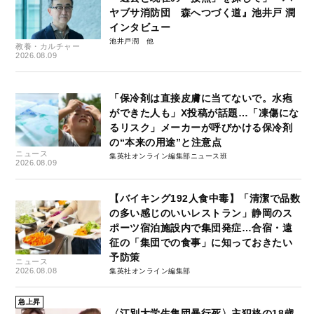
ヤブサ消防団 森へつづく道』池井戸 潤
インタビュー
池井戸潤
教養・カルチャー
2026.08.09
「保冷剤は直接皮膚に当てないで。水疱
ができた人も」X投稿が話題…「凍傷にな
るリスク」メーカーが呼びかける保冷剤
の“本来の用途”と注意点
ニュース
集英社オンライン編集部ニュース班
2026.08.09
【バイキング192人食中毒】「清潔で品数
の多い感じのいいレストラン」静岡のス
ポーツ宿泊施設内で集団発症…合宿・遠
征の「集団での食事」に知っておきたい
予防策
ニュース
2026.08.08
集英社オンライン編集部
急上昇
〈江別大学生集団暴行死〉主犯格の18歳