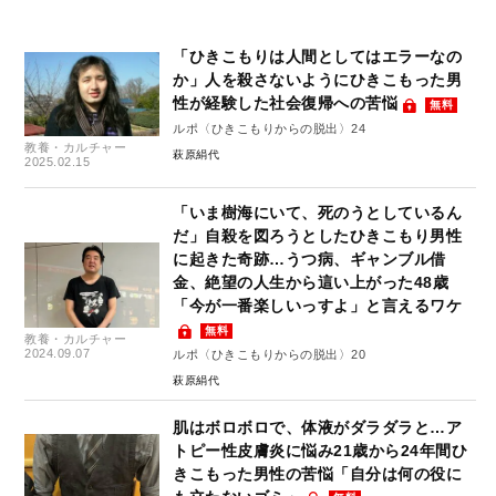
「ひきこもりは人間としてはエラーなの
か」人を殺さないようにひきこもった男
性が経験した社会復帰への苦悩
無料
ルポ〈ひきこもりからの脱出〉24
教養・カルチャー
萩原絹代
2025.02.15
「いま樹海にいて、死のうとしているん
だ」自殺を図ろうとしたひきこもり男性
に起きた奇跡…うつ病、ギャンブル借
金、絶望の人生から這い上がった48歳
「今が一番楽しいっすよ」と言えるワケ
無料
教養・カルチャー
2024.09.07
ルポ〈ひきこもりからの脱出〉20
萩原絹代
肌はボロボロで、体液がダラダラと…ア
トピー性皮膚炎に悩み21歳から24年間ひ
きこもった男性の苦悩「自分は何の役に