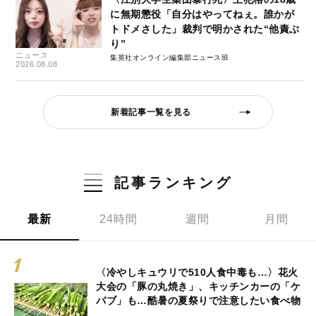
に無期懲役「自分はやってねぇ。誰かが
トドメさした」裁判で明かされた“他責ぶ
り”
ニュース
集英社オンライン編集部ニュース班
2026.08.08
新着記事一覧を見る
記事ランキング
最新
24時間
週間
月間
〈冷やしキュウリで510人食中毒も…〉花火
大会の「豚の丸焼き」、キッチンカーの「ケ
バブ」も…酷暑の夏祭りで注意したい食べ物