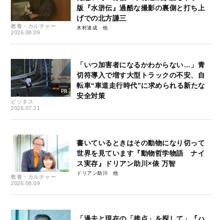
版『水滸伝』過酷な撮影の裏側と打ち上
げでの北方謙三
教養・カルチャー
木村達成
2026.08.09
「いつ加害者になるかわからない…」青
切符導入で増す大型トラックの不安、自
転車“車道走行時代”に求められる新たな
安全対策
ビジネス
2026.07.21
書いているときはその動物になり切って
世界を見ています『動物哲学物語 ナイ
ス実存』ドリアン助川×俵 万智
ドリアン助川
教養・カルチャー
2026.08.09
「過去と現在の「接点」を探して」『ハ