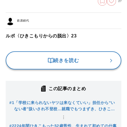
27
萩原絹代
ルポ〈ひきこもりからの脱出〉23
続きを読む
この記事のまとめ
#1
「学校に来られないヤツは来なくていい」担任から“い
ない者”扱いされ不登校…就職でもつまずき、ひきこも
りに。親に「働かないなら家から出ていけ！」と言わ
れ、遂に…
#22
24年間ひきこもった52歳男性、生まれて初めての仕事