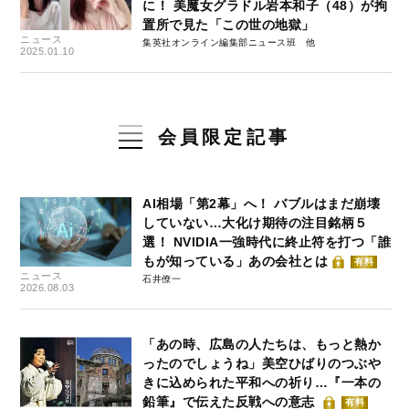
に！ 美魔女グラドル岩本和子（48）が拘
置所で見た「この世の地獄」
ニュース
集英社オンライン編集部ニュース班
2025.01.10
会員限定記事
AI相場「第2幕」へ！ バブルはまだ崩壊
していない…大化け期待の注目銘柄５
選！ NVIDIA一強時代に終止符を打つ「誰
もが知っている」あの会社とは
有料
ニュース
石井僚一
2026.08.03
「あの時、広島の人たちは、もっと熱か
ったのでしょうね」美空ひばりのつぶや
きに込められた平和への祈り…『一本の
鉛筆』で伝えた反戦への意志
有料