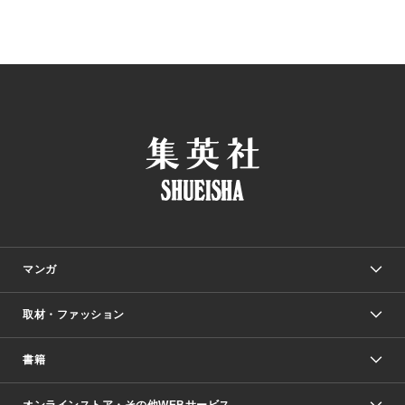
マンガ
取材・ファッション
少年マンガ
週刊少年ジャンプ
書籍
ファッション・美容
青年マンガ
ジャンプSQ.
Seventeen
週刊ヤングジャンプ
オンラインストア・その他WEBサービス