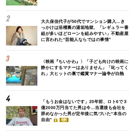
大久保佳代子が50代でマンション購入…き
っかけは浴槽裏の湯垢地獄、「レギュラー番
組が多いほどローンを組みやすい」不動産屋
に言われた“芸能人ならではの事情”
〈映画『ちいかわ』〉「子ども向けの映画に
静かにするマナーはありません」「叱ってく
れ」大ヒットの裏で鑑賞マナー論争が白熱
「もうお金はないです」20年前、ロト6で３
億2000万円当てた男は今…当選後も会社を
辞めなかった男が定年後に気づいた“本当の
自由”
有料