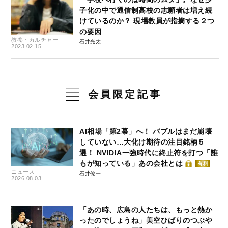
子化の中で通信制高校の志願者は増え続
けているのか？ 現場教員が指摘する２つ
の要因
教養・カルチャー
石井光太
2023.02.15
会員限定記事
AI相場「第2幕」へ！ バブルはまだ崩壊
していない…大化け期待の注目銘柄５
選！ NVIDIA一強時代に終止符を打つ「誰
もが知っている」あの会社とは
有料
ニュース
石井僚一
2026.08.03
「あの時、広島の人たちは、もっと熱か
ったのでしょうね」美空ひばりのつぶや