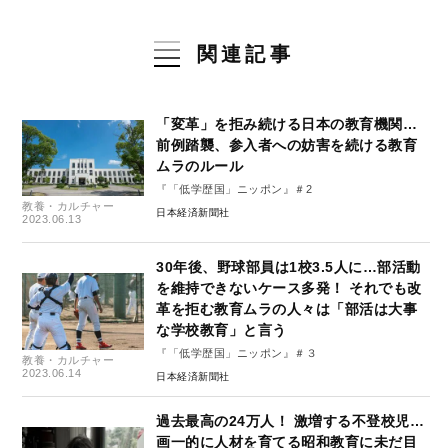
関連記事
「変革」を拒み続ける日本の教育機関…
前例踏襲、参入者への妨害を続ける教育
ムラのルール
『「低学歴国」ニッポン』＃2
教養・カルチャー
日本経済新聞社
2023.06.13
30年後、野球部員は1校3.5人に…部活動
を維持できないケース多発！ それでも改
革を拒む教育ムラの人々は「部活は大事
な学校教育」と言う
『「低学歴国」ニッポン』＃３
教養・カルチャー
2023.06.14
日本経済新聞社
過去最高の24万人！ 激増する不登校児…
画一的に人材を育てる昭和教育に未だ目