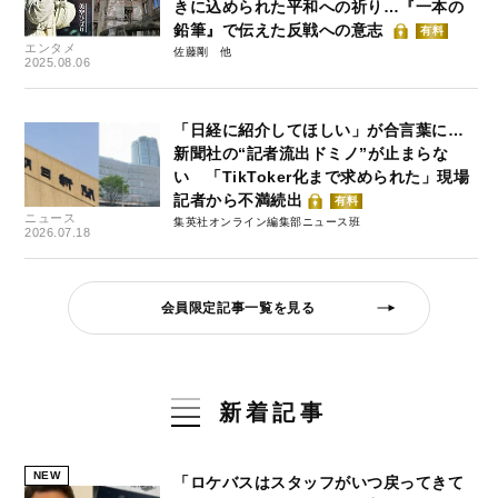
きに込められた平和への祈り…『一本の
鉛筆』で伝えた反戦への意志
有料
エンタメ
佐藤剛
2025.08.06
「日経に紹介してほしい」が合言葉に…
新聞社の“記者流出ドミノ”が止まらな
い 「TikToker化まで求められた」現場
記者から不満続出
有料
ニュース
集英社オンライン編集部ニュース班
2026.07.18
会員限定記事一覧を見る
新着記事
NEW
「ロケバスはスタッフがいつ戻ってきて