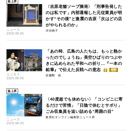
急上昇
〈吉原老舗ソープ摘発〉「刑事告発した
のは私です」内部通報した元従業員が明
かす“その後”と激震の吉原「次はどの店
がやられるのか」
ニュース
河合桃子
2026.08.05
「あの時、広島の人たちは、もっと熱か
ったのでしょうね」美空ひばりのつぶや
きに込められた平和への祈り…『一本の
鉛筆』で伝えた反戦への意志
有料
エンタメ
佐藤剛
2025.08.06
急上昇
〈40度超でも休めない〉「コンビニに寄
るだけで苦情」「日陰で休むとサボり」
ごみ収集員を追い詰める“周囲の目”
集英社オンライン編集部ニュース班
ニュース
2026.08.05