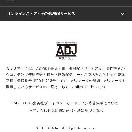
青年マンガ
ジャンプSQ.
Seventeen
週刊ヤングジャンプ
オンラインストア・その他WEBサービス
文芸・文庫・総合
芸能・情報・スポーツ
少女マンガ
Vジャンプ
non-no Web
ヤングジャンプ定期購読デジタル
すばる
Myojo
オンラインストア
りぼん
学芸・ノンフィクション・新書
最強ジャンプ
女性マンガ
@BAILA
ヤンジャン＋
小説すばる
週プレNEWS
マーガレット
集英社OTOコンテンツ
集英社 学芸編集部
少年ジャンプ＋
その他WEBサービス
クッキー
ライトノベル・ノベライズ
MAQUIA ONLINE
となりのヤングジャンプ
集英社 文芸ステーション
週プレ グラジャパ！
別冊マーガレット
SHUEISHA MANGA-ART HERITAGE
集英社 ビジネス書
ゼブラック
ココハナ
SHUEISHA ADNAVI
SPUR.JP
集英社Webマガジン Cobalt
グランドジャンプ
web 集英社文庫
キッズ
web Sportiva
マンガMee
ジャンプキャラクターズストア
集英社新書
ジャンプルーキー！
月刊オフィスユー
ＡＢＪマークは、この電子書店・電子書籍配信サービスが、著作権者か
EDITOR'S LAB
LEE
集英社オレンジ文庫
ウルトラジャンプ
青春と読書
パラスポ＋！
らコンテンツ使用許諾を得た正規版配信サービスであることを示す登録
集英社みらい文庫
リマコミ＋
HAPPY PLUS STORE
集英社新書プラス
ジャンプTOON
商標（登録番号 第6091713号）です。ABJマークの詳細、ABJマークを
Marisol
シフォン文庫
アジア人物史
S-KIDS.LAND
マンガMeets
掲示しているサービスの一覧はこちら →
https://aebs.or.jp/
shueisha vox
よみタイ
S-MANGA
Web éclat
ダッシュエックス文庫
LEEマルシェ
kotoba
集英社ジャンプリミックス
ABOUT US
集英社プライバシーガイドライン
広告掲載について
T JAPAN:The New York Times Style Magazine
JUMP j BOOKS
お問い合わせ
規約
特定商取引法に基づく表示
SHOP Marisol
e!集英社
集英社コミック文庫
集英社女性誌ポータル
éclat premium
imidas
MEN'S NON-NO WEB
SHUEISHA Inc. All Right Reserved.