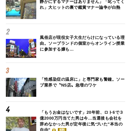
静かにするマナーはありません」「叱ってく
れ」大ヒットの裏で鑑賞マナー論争が白熱
風俗店が現役女子大生だらけになっている理
由。ソープランドの個室からオンライン授業
に参加する嬢も…
「性感染症の温床に」と専門家も警鐘。ソー
プ業界で〝NS店〟急増のワケ
「もうお金はないです」20年前、ロト6で３
億2000万円当てた男は今…当選後も会社を
辞めなかった男が定年後に気づいた“本当の
自由”
有料