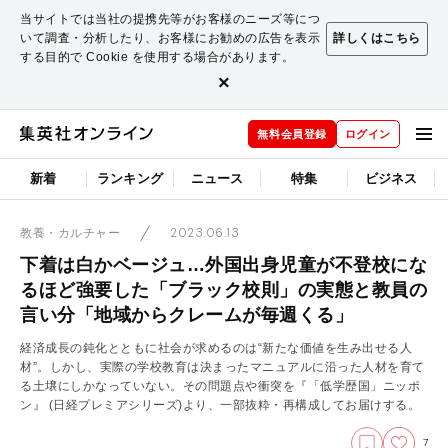
当サイトでは当社の提携先等がお客様のニーズ等につ
いて調査・分析したり、お客様にお勧めの広告を表示
詳しくはこちら
する目的で Cookie を使用する場合があります。
×
無料会員登録
ログイン
新着
ランキング
ニュース
特集
ビジネス
2023.06.13
教養・カルチャー
下着は白かベージュ…外国出身児童が不登校にな
るほど強要した「ブラック校則」の実態と教員の
言い分「地域からクレームが毎週くる」
経済成長の鈍化とともに社会が求めるのは“新たな価値を生み出せる人
材”。しかし、実際の学校教育は決まったマニュアルに沿った人材を育て
る土壌にしかなっていない。その問題点や衝突を『「低学歴国」ニッポ
ン』 (日経プレミアシリーズ)より、一部抜粋・再構成してお届けする。
7