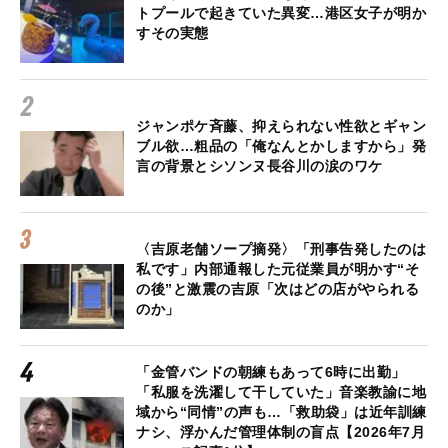
トプールで起きていた異変…港区女子が明か
すその実態
ジャンポケ斉藤、抑えられない性欲とギャン
ブル欲…粗品の「俺なんとかしますから」発
言の背景とシソンヌ長谷川の涙のワケ
〈吉原老舗ソープ摘発〉「刑事告発したのは
私です」内部通報した元従業員が明かす“そ
の後”と激震の吉原「次はどの店がやられる
のか」
「金管バンドの朝練もあって6時に出勤」
「私服を洗濯して干していた」音楽教諭に地
域から“同情”の声も…「救助袋」は近年訓練
ナシ、浮かんだ管理体制の盲点【2026年7月