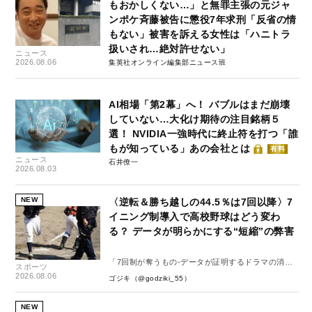
もおかしくない…」と無罪主張の元ジャ
ンポケ斉藤被告に懲役7年求刑「反省の情
もない」被害を訴える女性は「ハニトラ
扱いされ…絶対許せない」
ニュース
2026.08.06
集英社オンライン編集部ニュース班
AI相場「第2幕」へ！ バブルはまだ崩壊
していない…大化け期待の注目銘柄５
選！ NVIDIA一強時代に終止符を打つ「誰
もが知っている」あの会社とは
有料
ニュース
石井僚一
2026.08.03
NEW
〈逆転＆勝ち越しの44.5％は7回以降〉7
イニング制導入で高校野球はどう変わ
る？ データが明らかにする“短縮”の弊害
「7回制が奪うもの-データが証明するドラマの消
スポーツ
失-」
2026.08.06
ゴジキ（@godziki_55）
NEW