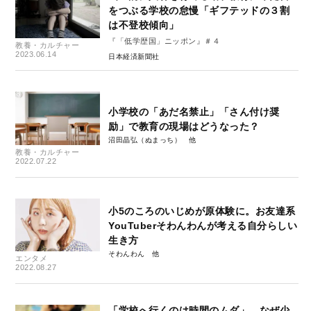
をつぶる学校の怠慢「ギフテッドの３割
は不登校傾向」
『「低学歴国」ニッポン』＃４
教養・カルチャー
2023.06.14
日本経済新聞社
小学校の「あだ名禁止」「さん付け奨
励」で教育の現場はどうなった？
沼田晶弘（ぬまっち）
教養・カルチャー
2022.07.22
小5のころのいじめが原体験に。お友達系
YouTuberそわんわんが考える自分らしい
生き方
そわんわん
エンタメ
2022.08.27
「学校へ行くのは時間のムダ」。なぜ少