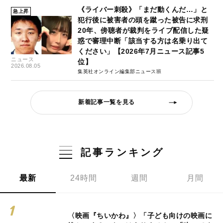
《ライバー刺殺》「まだ動くんだ…」と
急上昇
犯行後に被害者の頭を蹴った被告に求刑
20年、傍聴者が裁判をライブ配信した疑
惑で審理中断「該当する方は名乗り出て
ください」【2026年7月ニュース記事5
ニュース
位】
2026.08.05
集英社オンライン編集部ニュース班
新着記事一覧を見る
記事ランキング
最新
24時間
週間
月間
〈映画『ちいかわ』〉「子ども向けの映画に