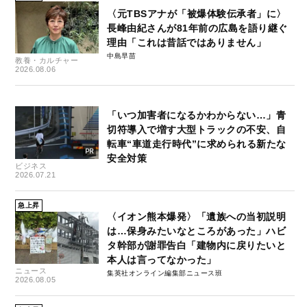
〈元TBSアナが「被爆体験伝承者」に〉
長峰由紀さんが81年前の広島を語り継ぐ
理由「これは昔話ではありません」
中島早苗
教養・カルチャー
2026.08.06
「いつ加害者になるかわからない…」青
切符導入で増す大型トラックの不安、自
転車“車道走行時代”に求められる新たな
安全対策
ビジネス
2026.07.21
急上昇
〈イオン熊本爆発〉「遺族への当初説明
は…保身みたいなところがあった」ハビ
タ幹部が謝罪告白「建物内に戻りたいと
本人は言ってなかった」
ニュース
集英社オンライン編集部ニュース班
2026.08.05