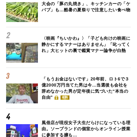
大会の「豚の丸焼き」、キッチンカーの「ケ
バブ」も…酷暑の夏祭りで注意したい食べ物
〈映画『ちいかわ』〉「子ども向けの映画に
静かにするマナーはありません」「叱ってく
れ」大ヒットの裏で鑑賞マナー論争が白熱
「もうお金はないです」20年前、ロト6で３
億2000万円当てた男は今…当選後も会社を
辞めなかった男が定年後に気づいた“本当の
自由”
有料
風俗店が現役女子大生だらけになっている理
由。ソープランドの個室からオンライン授業
に参加する嬢も…