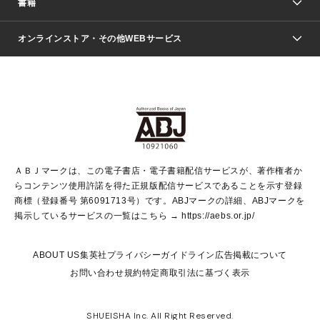
書籍
ファッション・美容
青年マンガ
ジャンプSQ.
Seventeen
週刊ヤングジャンプ
オンラインストア・その他WEBサービス
文芸・文庫・総合
芸能・情報・スポーツ
少女マンガ
Vジャンプ
non-no Web
ヤングジャンプ定期購読デジタル
すばる
Myojo
オンラインストア
りぼん
学芸・ノンフィクション・新書
最強ジャンプ
女性マンガ
@BAILA
ヤンジャン＋
小説すばる
週プレNEWS
マーガレット
集英社OTOコンテンツ
集英社 学芸編集部
少年ジャンプ＋
その他WEBサービス
クッキー
ライトノベル・ノベライズ
MAQUIA ONLINE
となりのヤングジャンプ
集英社 文芸ステーション
週プレ グラジャパ！
別冊マーガレット
SHUEISHA MANGA-ART HERITAGE
集英社 ビジネス書
ゼブラック
ココハナ
SHUEISHA ADNAVI
SPUR.JP
集英社Webマガジン Cobalt
グランドジャンプ
web 集英社文庫
キッズ
web Sportiva
マンガMee
ジャンプキャラクターズストア
集英社新書
ジャンプルーキー！
月刊オフィスユー
ＡＢＪマークは、この電子書店・電子書籍配信サービスが、著作権者か
EDITOR'S LAB
LEE
集英社オレンジ文庫
ウルトラジャンプ
青春と読書
パラスポ＋！
らコンテンツ使用許諾を得た正規版配信サービスであることを示す登録
集英社みらい文庫
リマコミ＋
HAPPY PLUS STORE
集英社新書プラス
ジャンプTOON
商標（登録番号 第6091713号）です。ABJマークの詳細、ABJマークを
Marisol
シフォン文庫
アジア人物史
S-KIDS.LAND
マンガMeets
掲示しているサービスの一覧はこちら →
https://aebs.or.jp/
shueisha vox
よみタイ
S-MANGA
Web éclat
ダッシュエックス文庫
LEEマルシェ
kotoba
集英社ジャンプリミックス
ABOUT US
集英社プライバシーガイドライン
広告掲載について
T JAPAN:The New York Times Style Magazine
JUMP j BOOKS
お問い合わせ
規約
特定商取引法に基づく表示
SHOP Marisol
e!集英社
集英社コミック文庫
集英社女性誌ポータル
éclat premium
imidas
MEN'S NON-NO WEB
SHUEISHA Inc. All Right Reserved.