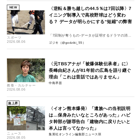
NEW
〈逆転＆勝ち越しの44.5％は7回以降〉7
イニング制導入で高校野球はどう変わ
る？ データが明らかにする“短縮”の弊害
「7回制が奪うもの-データが証明するドラマの消
スポーツ
失-」
2026.08.06
ゴジキ（@godziki_55）
〈元TBSアナが「被爆体験伝承者」に〉
長峰由紀さんが81年前の広島を語り継ぐ
理由「これは昔話ではありません」
中島早苗
教養・カルチャー
2026.08.06
急上昇
〈イオン熊本爆発〉「遺族への当初説明
は…保身みたいなところがあった」ハビ
タ幹部が謝罪告白「建物内に戻りたいと
本人は言ってなかった」
ニュース
集英社オンライン編集部ニュース班
2026.08.05