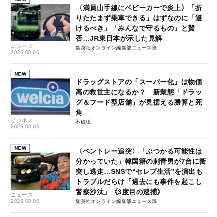
〈満員山手線にベビーカーで炎上〉「折
りたたまず乗車できる」はずなのに「避
けるべき」「みんなで守るもの」と賛
否…JR東日本が示した見解
ニュース
集英社オンライン編集部ニュース班
2026.08.06
NEW
ドラッグストアの「スーパー化」は物価
高の救世主になるか？ 新業態「ドラッ
グ＆フード型店舗」が見据える勝算と死
角
ビジネス
不破聡
2026.08.06
NEW
〈ベントレー追突〉「ぶつかる可能性は
分かっていた」韓国籍の刺青男が7台に衝
突し逃走…SNSで“セレブ生活”を演出も
トラブルだらけ「過去にも事件を起こし
警察沙汰」《3度目の逮捕》
ニュース
2026.08.06
集英社オンライン編集部ニュース班