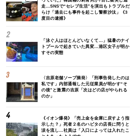
っていた」韓国籍の刺青男が7台に衝突し逃
走…SNSで“セレブ生活”を演出もトラブルだ
らけ「過去にも事件を起こし警察沙汰」《3
度目の逮捕》
「泳ぐ人はほとんどいなくて…」猛暑のナイ
トプールで起きていた異変…港区女子が明か
すその実態
〈吉原老舗ソープ摘発〉「刑事告発したのは
私です」内部通報した元従業員が明かす“そ
の後”と激震の吉原「次はどの店がやられる
のか」
《イオン爆発》「売上金を金庫に戻すよう指
示した？」死者２名のハビタの店長に問うと
涙を流し…社員は「入口によっては入れたこ