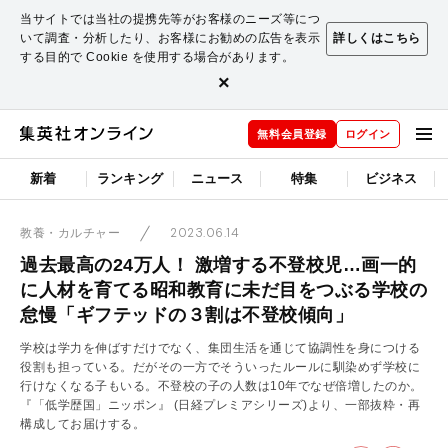
当サイトでは当社の提携先等がお客様のニーズ等につ
いて調査・分析したり、お客様にお勧めの広告を表示
詳しくはこちら
する目的で Cookie を使用する場合があります。
×
無料会員登録
ログイン
新着
ランキング
ニュース
特集
ビジネス
2023.06.14
教養・カルチャー
過去最高の24万人！ 激増する不登校児…画一的
に人材を育てる昭和教育に未だ目をつぶる学校の
怠慢「ギフテッドの３割は不登校傾向」
学校は学力を伸ばすだけでなく、集団生活を通じて協調性を身につける
役割も担っている。だがその一方でそういったルールに馴染めず学校に
行けなくなる子もいる。不登校の子の人数は10年でなぜ倍増したのか。
『「低学歴国」ニッポン』 (日経プレミアシリーズ)より、一部抜粋・再
構成してお届けする。