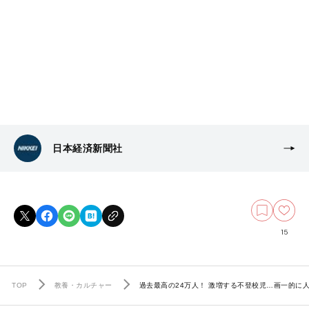
日本経済新聞社
15
TOP
教養・カルチャー
過去最高の24万人！ 激増する不登校児…画一的に