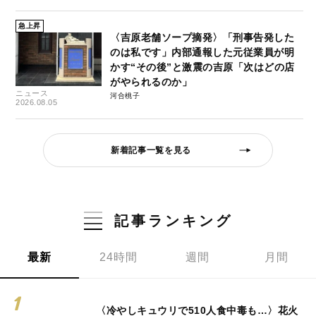
急上昇
〈吉原老舗ソープ摘発〉「刑事告発した
のは私です」内部通報した元従業員が明
かす“その後”と激震の吉原「次はどの店
がやられるのか」
ニュース
河合桃子
2026.08.05
新着記事一覧を見る
記事ランキング
最新
24時間
週間
月間
〈冷やしキュウリで510人食中毒も…〉花火