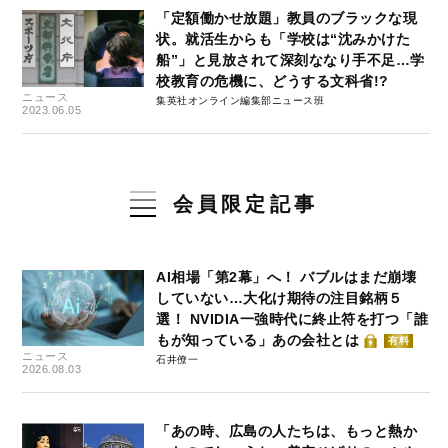
「定額働かせ放題」教員のブラックな現
状。就活生からも「学校は“沈みかけた
船”」と見放されて深刻ななり手不足…学
校教育の危機に、どうする文科省!?
ニュース
集英社オンライン編集部ニュース班
2023.06.05
会員限定記事
AI相場「第2幕」へ！ バブルはまだ崩壊
していない…大化け期待の注目銘柄５
選！ NVIDIA一強時代に終止符を打つ「誰
もが知っている」あの会社とは
有料
ニュース
石井僚一
2026.08.03
「あの時、広島の人たちは、もっと熱か