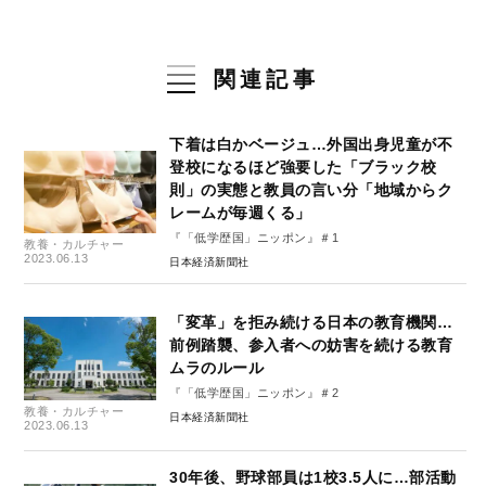
関連記事
下着は白かベージュ…外国出身児童が不
登校になるほど強要した「ブラック校
則」の実態と教員の言い分「地域からク
レームが毎週くる」
『「低学歴国」ニッポン』＃1
教養・カルチャー
2023.06.13
日本経済新聞社
「変革」を拒み続ける日本の教育機関…
前例踏襲、参入者への妨害を続ける教育
ムラのルール
『「低学歴国」ニッポン』＃2
教養・カルチャー
日本経済新聞社
2023.06.13
30年後、野球部員は1校3.5人に…部活動