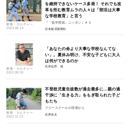
を維持できないケース多発！ それでも改
革を拒む教育ムラの人々は「部活は大事
な学校教育」と言う
『「低学歴国」ニッポン』＃３
教養・カルチャー
2023.06.14
日本経済新聞社
「あなたの命より大事な学校なんてな
い」。夏休み明け、不安な子どもに大人
は何ができるのか
石井志昂
教養・カルチャー
2022.08.30
不登校児童生徒数が過去最多に…親の過
干渉に「生きる力」をもぎ取られた子ど
もたち
フリースクールの現場から
教養・カルチャー
石井光太
2022.11.13