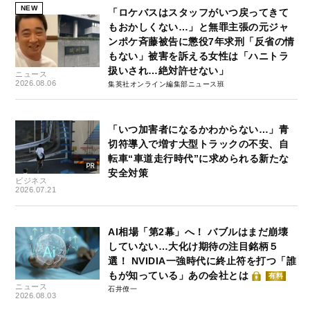
NEW
「ロケバスはスタッフがいつ戻ってきて
もおかしくない…」と無罪主張の元ジャ
ンポケ斉藤被告に懲役7年求刑「反省の情
もない」被害を訴える女性は「ハニトラ
扱いされ…絶対許せない」
ニュース
2026.08.06
集英社オンライン編集部ニュース班
「いつ加害者になるかわからない…」青
切符導入で増す大型トラックの不安、自
転車“車道走行時代”に求められる新たな
安全対策
ビジネス
2026.07.21
AI相場「第2幕」へ！ バブルはまだ崩壊
していない…大化け期待の注目銘柄５
選！ NVIDIA一強時代に終止符を打つ「誰
もが知っている」あの会社とは
有料
ニュース
石井僚一
2026.08.03