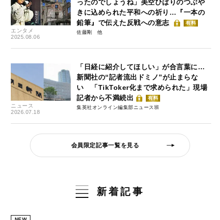
ったのでしょうね」美空ひばりのつぶや
きに込められた平和への祈り…『一本の
鉛筆』で伝えた反戦への意志
有料
エンタメ
佐藤剛
2025.08.06
「日経に紹介してほしい」が合言葉に…
新聞社の“記者流出ドミノ”が止まらな
い 「TikToker化まで求められた」現場
記者から不満続出
有料
ニュース
集英社オンライン編集部ニュース班
2026.07.18
会員限定記事一覧を見る
新着記事
NEW