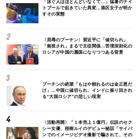
「泳ぐ人はほとんどいなくて…」猛暑のナイ
トプールで起きていた異変…港区女子が明か
すその実態
〈屈辱のプーチン〉習近平に「値切られ」
「無視され」まるで主従関係…苦境深刻化の
ロシアが中国の属国になりつつある背景
プーチンの絶望「もはや頼れるのは金正恩だ
け」…中国に値切られ、インドに振り回され
る“大国ロシア”の悲しい現実
〈活動再開〉「１本売上１億円」伝説のセク
シー女優、桜樹ルイのデビュー秘話「サイパ
ンでのイメージビデオ撮影で騙されて、その