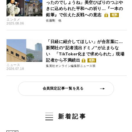
ったのでしょうね」美空ひばりのつぶや
きに込められた平和への祈り…『一本の
鉛筆』で伝えた反戦への意志
有料
エンタメ
佐藤剛
2025.08.06
「日経に紹介してほしい」が合言葉に…
新聞社の“記者流出ドミノ”が止まらな
い 「TikToker化まで求められた」現場
記者から不満続出
有料
ニュース
集英社オンライン編集部ニュース班
2026.07.18
会員限定記事一覧を見る
新着記事