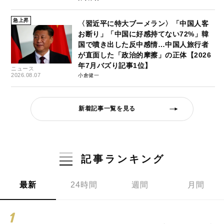
急上昇
〈習近平に特大ブーメラン〉「中国人客
お断り」「中国に好感持てない72%」韓
国で噴き出した反中感情…中国人旅行者
が直面した「政治的摩擦」の正体【2026
年7月バズり記事1位】
ニュース
2026.08.07
小倉健一
新着記事一覧を見る
記事ランキング
最新
24時間
週間
月間