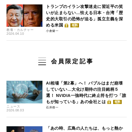
トランプのイラン攻撃迷走に習近平の笑
いが止まらない…怯える日本・台湾「歴
史的大取引の恐怖が迫る」孤立主義を深
める米国
有料
教養・カルチャー
小倉健一
2026.04.10
会員限定記事
AI相場「第2幕」へ！ バブルはまだ崩壊
していない…大化け期待の注目銘柄５
選！ NVIDIA一強時代に終止符を打つ「誰
もが知っている」あの会社とは
有料
ニュース
石井僚一
2026.08.03
「あの時、広島の人たちは、もっと熱か