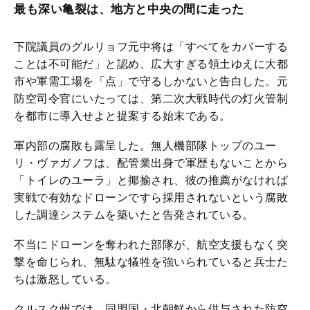
最も深い亀裂は、地方と中央の間に走った
下院議員のグルリョフ元中将は「すべてをカバーする
ことは不可能だ」と認め、広大すぎる領土ゆえに大都
市や軍需工場を「点」で守るしかないと告白した。元
防空司令官にいたっては、第二次大戦時代の灯火管制
を都市に導入せよと提案する始末である。
軍内部の腐敗も露呈した。無人機部隊トップのユー
リ・ヴァガノフは、配管業出身で軍歴もないことから
「トイレのユーラ」と揶揄され、彼の推薦がなければ
実戦で有効なドローンですら採用されないという腐敗
した調達システムを築いたと告発されている。
不当にドローンを奪われた部隊が、航空支援もなく突
撃を命じられ、無駄な犠牲を強いられていると兵士た
ちは激怒している。
クルスク州では、同盟国・北朝鮮から供与された防空