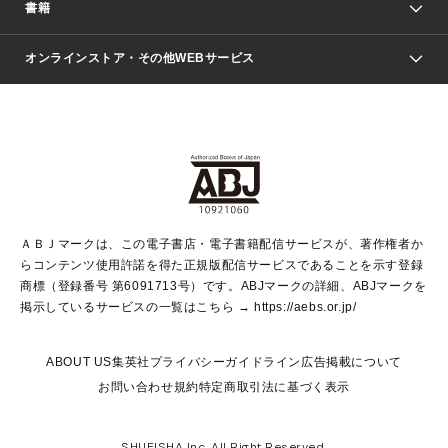
週刊少年ジャンプ
書籍
ファッション・美容
青年マンガ
ジャンプSQ.
Seventeen
週刊ヤングジャンプ
オンラインストア・その他WEBサービス
文芸・文庫・総合
芸能・情報・スポーツ
少女マンガ
Vジャンプ
non-no Web
ヤングジャンプ定期購読デジタル
すばる
Myojo
オンラインストア
りぼん
学芸・ノンフィクション・新書
最強ジャンプ
女性マンガ
@BAILA
ヤンジャン＋
小説すばる
週プレNEWS
マーガレット
集英社OTOコンテンツ
集英社 学芸編集部
少年ジャンプ＋
その他WEBサービス
クッキー
ライトノベル・ノベライズ
MAQUIA ONLINE
となりのヤングジャンプ
集英社 文芸ステーション
週プレ グラジャパ！
別冊マーガレット
SHUEISHA MANGA-ART HERITAGE
集英社 ビジネス書
ゼブラック
ココハナ
SHUEISHA ADNAVI
SPUR.JP
集英社Webマガジン Cobalt
グランドジャンプ
web 集英社文庫
キッズ
web Sportiva
マンガMee
ジャンプキャラクターズストア
集英社新書
ジャンプルーキー！
月刊オフィスユー
ＡＢＪマークは、この電子書店・電子書籍配信サービスが、著作権者か
EDITOR'S LAB
LEE
集英社オレンジ文庫
ウルトラジャンプ
青春と読書
パラスポ＋！
らコンテンツ使用許諾を得た正規版配信サービスであることを示す登録
集英社みらい文庫
リマコミ＋
HAPPY PLUS STORE
集英社新書プラス
ジャンプTOON
商標（登録番号 第6091713号）です。ABJマークの詳細、ABJマークを
Marisol
シフォン文庫
アジア人物史
S-KIDS.LAND
マンガMeets
掲示しているサービスの一覧はこちら →
https://aebs.or.jp/
shueisha vox
よみタイ
S-MANGA
Web éclat
ダッシュエックス文庫
LEEマルシェ
kotoba
集英社ジャンプリミックス
ABOUT US
集英社プライバシーガイドライン
広告掲載について
T JAPAN:The New York Times Style Magazine
JUMP j BOOKS
お問い合わせ
規約
特定商取引法に基づく表示
SHOP Marisol
e!集英社
集英社コミック文庫
集英社女性誌ポータル
éclat premium
imidas
MEN'S NON-NO WEB
SHUEISHA Inc. All Right Reserved.