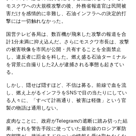
モスクワへの大規模攻撃の後、外務省報道官は民間被
害だけを感情的に非難し、石油インフラへの決定的打
撃には一切触れなかった。
国営テレビ各局は、数百機が飛来した攻撃の報道を合
計1分未満に抑え込んだ。さらにモスクワ市長は、攻撃
の被害映像を市民が公開・共有することを全面禁止
し、違反者に罰金を科した。燃え盛る石油ターミナル
を背景に自撮りした2人が逮捕される事態も起きてい
る。
しかし、隠せば隠すほど、不信は募る。前線で血を流
し、燃え上がるインフラをSNSで目の当たりにしてい
る人々に、「すべて計画通り、被害は軽微」という官
製の物語は通用しない。
皮肉なことに、政府がTelegramの遮断に踏み切った結
果、それを警告手段に使っていた最前線のロシア軍防