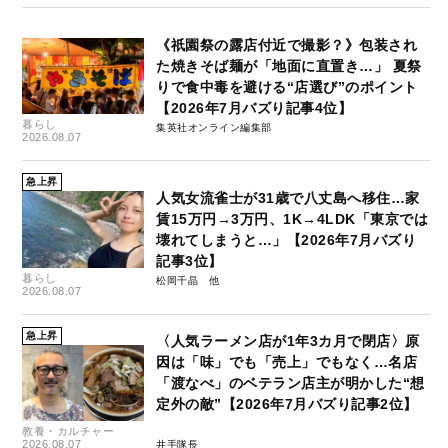
《祇園祭の露店付近で撮影？》包装され
た焼きそば麺が「地面に直置き…」 夏祭
りで食中毒を避ける“店選び”のポイント
【2026年7月バズり記事4位】
暮らし
集英社オンライン編集部
2026.08.07
急上昇
人気女流雀士が31歳で八丈島へ移住…家
賃15万円→3万円、1K→4LDK「東京では
壊れてしまうと…」【2026年7月バズり
記事3位】
暮らし
松岡千晶
2026.08.07
急上昇
〈人気ラーメン店が1年3カ月で閉店〉原
因は「味」でも「売上」でもなく…名店
「渡なべ」のベテラン店主が明かした“想
定外の敵”【2026年7月バズり記事2位】
教養・カルチャー
2026.08.07
井手隊長