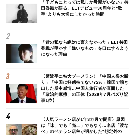
「子どもにとっては私しか母親がいない」持
田香織が語る、ELTデビュー30周年と“歌
手”よりも大切にしたかった時間
「昔の私なら絶対に言えなかった」ELT持田
香織が明かす「嫌いなもの」を口にするよう
になった理由
〈習近平に特大ブーメラン〉「中国人客お断
り」「中国に好感持てない72%」韓国で噴き
出した反中感情…中国人旅行者が直面した
「政治的摩擦」の正体【2026年7月バズり記
事1位】
〈人気ラーメン店が1年3カ月で閉店〉原因
は「味」でも「売上」でもなく…名店「渡な
べ」のベテラン店主が明かした“想定外の