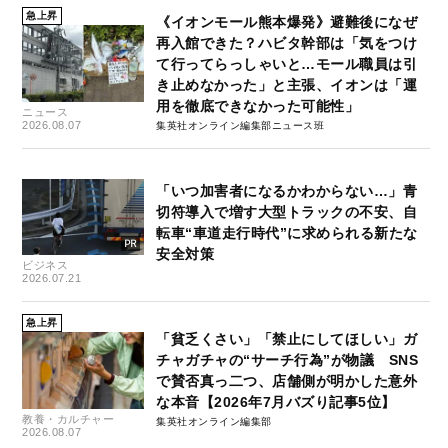
急上昇
《イオンモール熊本爆発》避難後になぜ
再入館できた？ハビタ幹部は「気をつけ
て行ってらっしゃいと…モール職員は引
き止めなかった」と主張、イオンは「運
用を徹底できなかった可能性」
ニュース
2026.08.07
集英社オンライン編集部ニュース班
「いつ加害者になるかわからない…」青
切符導入で増す大型トラックの不安、自
転車“車道走行時代”に求められる新たな
安全対策
ビジネス
2026.07.21
急上昇
「貧乏くさい」「禁止にしてほしい」ガ
チャガチャの“サーチ行為”が物議 SNS
で賛否真っ二つ、店舗側が明かした意外
な本音【2026年7月バズり記事5位】
教養・カルチャー
集英社オンライン編集部
2026.08.07