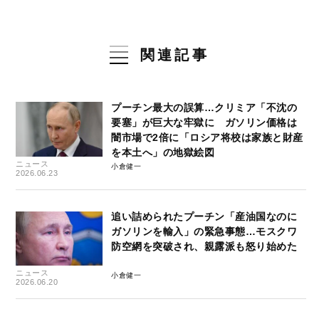
関連記事
プーチン最大の誤算…クリミア「不沈の
要塞」が巨大な牢獄に ガソリン価格は
闇市場で2倍に「ロシア将校は家族と財産
を本土へ」の地獄絵図
ニュース
小倉健一
2026.06.23
追い詰められたプーチン「産油国なのに
ガソリンを輸入」の緊急事態…モスクワ
防空網を突破され、親露派も怒り始めた
ニュース
小倉健一
2026.06.20