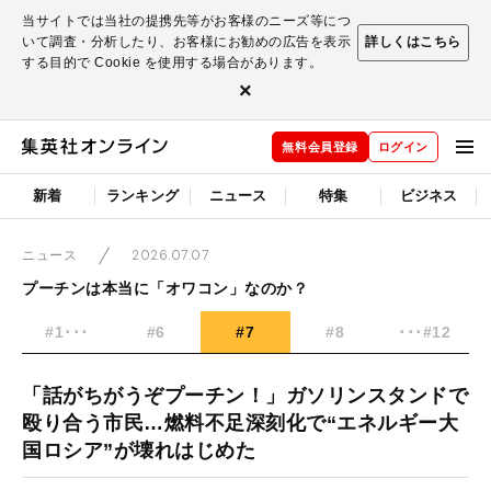
当サイトでは当社の提携先等がお客様のニーズ等につ
いて調査・分析したり、お客様にお勧めの広告を表示
詳しくはこちら
する目的で Cookie を使用する場合があります。
×
無料会員登録
ログイン
新着
ランキング
ニュース
特集
ビジネス
2026.07.07
ニュース
プーチンは本当に「オワコン」なのか？
#1･･･
#6
#7
#8
･･･#12
「話がちがうぞプーチン！」ガソリンスタンドで
殴り合う市民…燃料不足深刻化で“エネルギー大
国ロシア”が壊れはじめた