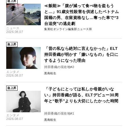
急上昇
≪飯能≫「腹が減って食べ物を盗もう
と…」91歳女性殺害を供述したベトナム
国籍の男、在留資格なし…奪った車で“3
台追突”の逃走劇
ニュース
集英社オンライン編集部ニュース班
2026.08.07
急上昇
「昔の私なら絶対に言えなかった」ELT
持田香織が明かす「嫌いなもの」を口に
するようになった理由
持田香織の現在地#2
エンタメ
黒島暁生
2026.08.07
急上昇
「子どもにとっては私しか母親がいな
い」持田香織が語る、ELTデビュー30周
年と“歌手”よりも大切にしたかった時間
持田香織の現在地#1
エンタメ
2026.08.07
黒島暁生