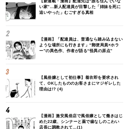
【新連載・漫画】配達先は“誰も住んでいな
い家”…新人配達員が目撃した「姉妹を死に
追いやった」むごすぎる真相
【漫画】「配達員は、普通なら踏み込まない
ような場所にも行きます」“郵便局員×ホラ
ー”の異色作、作者が語る“怪異の原点”
【風俗嬢として初仕事】着衣即を要求され
て、OKしたもののお客さまにマジギレした
理由は!? (4)
【漫画】激安風俗店で風俗嬢として働きはじ
めた22歳、シンナーと薬で歯なしのこわい
店長に調教されて…(1)