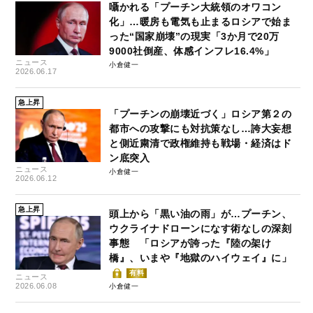
囁かれる「プーチン大統領のオワコン
化」…暖房も電気も止まるロシアで始ま
った“国家崩壊”の現実「3か月で20万
9000社倒産、体感インフレ16.4%」
ニュース
小倉健一
2026.06.17
急上昇
「プーチンの崩壊近づく」ロシア第２の
都市への攻撃にも対抗策なし…誇大妄想
と側近粛清で政権維持も戦場・経済はド
ン底突入
ニュース
小倉健一
2026.06.12
急上昇
頭上から「黒い油の雨」が…プーチン、
ウクライナドローンになす術なしの深刻
事態 「ロシアが誇った『陸の架け
橋』、いまや『地獄のハイウェイ』に」
有料
ニュース
2026.06.08
小倉健一