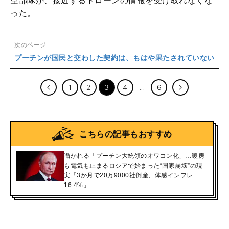
空部隊が、接近するドローンの情報を受け取れなくな
った。
次のページ
プーチンが国民と交わした契約は、もはや果たされていない
1
2
3
4
6
こちらの記事もおすすめ
囁かれる「プーチン大統領のオワコン化」…暖房
も電気も止まるロシアで始まった“国家崩壊”の現
実「3か月で20万9000社倒産、体感インフレ
16.4%」