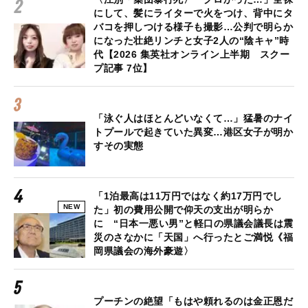
にして、髪にライターで火をつけ、背中にタ
バコを押しつける様子も撮影…公判で明らか
になった壮絶リンチと女子2人の“陰キャ”時
代【2026 集英社オンライン上半期 スクー
プ記事 7位】
「泳ぐ人はほとんどいなくて…」猛暑のナイ
トプールで起きていた異変…港区女子が明か
すその実態
「1泊最高は11万円ではなく約17万円でし
NEW
た」初の費用公開で仰天の支出が明らか
に “日本一悪い男”と軽口の県議会議長は震
災のさなかに「天国」へ行ったとご満悦《福
岡県議会の海外豪遊〉
プーチンの絶望「もはや頼れるのは金正恩だ