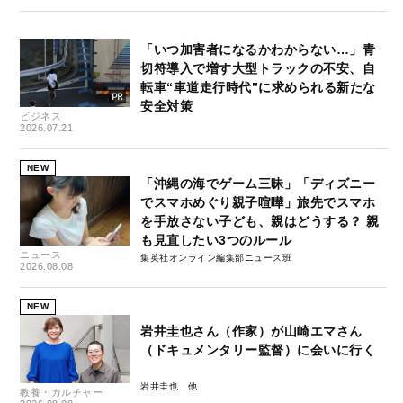
「いつ加害者になるかわからない…」青
切符導入で増す大型トラックの不安、自
転車“車道走行時代”に求められる新たな
安全対策
ビジネス
2026.07.21
NEW
「沖縄の海でゲーム三昧」「ディズニー
でスマホめぐり親子喧嘩」旅先でスマホ
を手放さない子ども、親はどうする？ 親
も見直したい3つのルール
ニュース
集英社オンライン編集部ニュース班
2026.08.08
NEW
岩井圭也さん（作家）が山崎エマさん
（ドキュメンタリー監督）に会いに行く
岩井圭也
教養・カルチャー