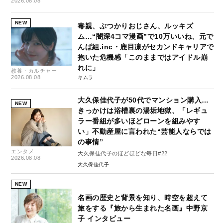
2026.08.08
NEW
毒親、ぶつかりおじさん、ルッキズ
ム…“闇深4コマ漫画”で10万いいね、元で
んぱ組.inc・鹿目凛がセカンドキャリアで
抱いた危機感「このままではアイドル崩
れに」
教養・カルチャー
2026.08.08
キムラ
大久保佳代子が50代でマンション購入…
NEW
きっかけは浴槽裏の湯垢地獄、「レギュ
ラー番組が多いほどローンを組みやす
い」不動産屋に言われた“芸能人ならでは
の事情”
エンタメ
大久保佳代子のほどほどな毎日#22
2026.08.08
大久保佳代子
NEW
名画の歴史と背景を知り、時空を超えて
旅をする『旅から生まれた名画』中野京
子 インタビュー