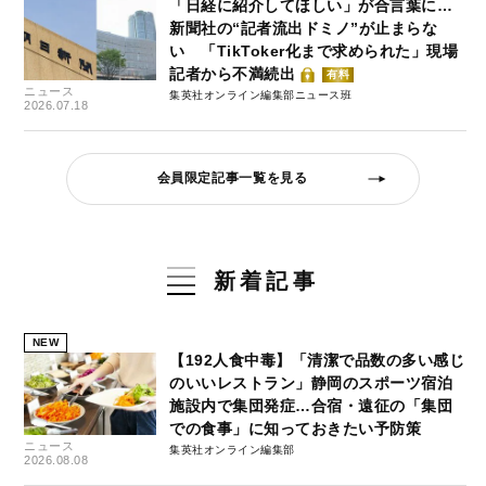
「日経に紹介してほしい」が合言葉に…
新聞社の“記者流出ドミノ”が止まらな
い 「TikToker化まで求められた」現場
記者から不満続出
有料
ニュース
集英社オンライン編集部ニュース班
2026.07.18
会員限定記事一覧を見る
新着記事
NEW
【192人食中毒】「清潔で品数の多い感じ
のいいレストラン」静岡のスポーツ宿泊
施設内で集団発症…合宿・遠征の「集団
での食事」に知っておきたい予防策
ニュース
集英社オンライン編集部
2026.08.08