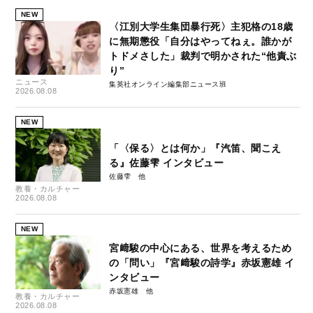
NEW
〈江別大学生集団暴行死〉主犯格の18歳
に無期懲役「自分はやってねぇ。誰かが
トドメさした」裁判で明かされた“他責ぶ
り”
ニュース
集英社オンライン編集部ニュース班
2026.08.08
NEW
「〈保る〉とは何か」『汽笛、聞こえ
る』佐藤雫 インタビュー
佐藤雫
教養・カルチャー
2026.08.08
NEW
宮﨑駿の中心にある、世界を考えるため
の「問い」『宮﨑駿の詩学』赤坂憲雄 イ
ンタビュー
赤坂憲雄
教養・カルチャー
2026.08.08