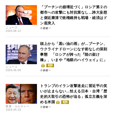
「プーチンの崩壊近づく」ロシア第２の
都市への攻撃にも対抗策なし…誇大妄想
と側近粛清で政権維持も戦場・経済はド
ン底突入
ニュース
小倉健一
2026.06.12
頭上から「黒い油の雨」が…プーチン、
ウクライナドローンになす術なしの深刻
事態 「ロシアが誇った『陸の架け
橋』、いまや『地獄のハイウェイ』に」
有料
ニュース
2026.06.08
小倉健一
トランプのイラン攻撃迷走に習近平の笑
いが止まらない…怯える日本・台湾「歴
史的大取引の恐怖が迫る」孤立主義を深
める米国
有料
教養・カルチャー
小倉健一
2026.04.10