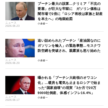
プーチン最大の誤算…クリミア「不沈の
要塞」が巨大な牢獄に ガソリン価格は
闇市場で2倍に「ロシア将校は家族と財産
を本土へ」の地獄絵図
ニュース
小倉健一
2026.06.23
追い詰められたプーチン「産油国なのに
ガソリンを輸入」の緊急事態…モスクワ
防空網を突破され、親露派も怒り始めた
ニュース
小倉健一
2026.06.20
囁かれる「プーチン大統領のオワコン
化」…暖房も電気も止まるロシアで始ま
った“国家崩壊”の現実「3か月で20万
9000社倒産、体感インフレ16.4%」
ニュース
小倉健一
2026.06.17