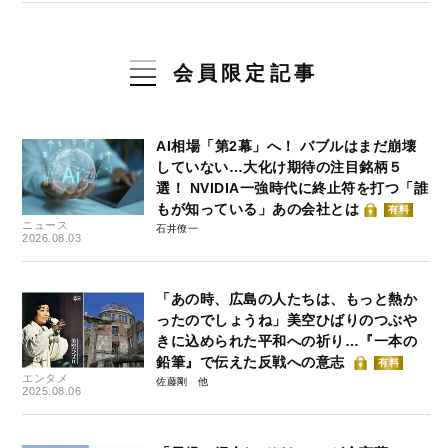
会員限定記事
AI相場「第2幕」へ！ バブルはまだ崩壊
していない…大化け期待の注目銘柄５
選！ NVIDIA一強時代に終止符を打つ「誰
もが知っている」あの会社とは
有料
ニュース
石井僚一
2026.08.03
「あの時、広島の人たちは、もっと熱か
ったのでしょうね」美空ひばりのつぶや
きに込められた平和への祈り…『一本の
鉛筆』で伝えた反戦への意志
有料
エンタメ
佐藤剛
2025.08.06