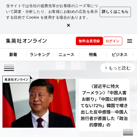
当サイトでは当社の提携先等がお客様のニーズ等につ
いて調査・分析したり、お客様にお勧めの広告を表示
詳しくはこちら
する目的で Cookie を使用する場合があります。
×
無料会員登録
ログイン
新着
ランキング
ニュース
特集
ビジネス
もっと読む
arrow_forward_ios