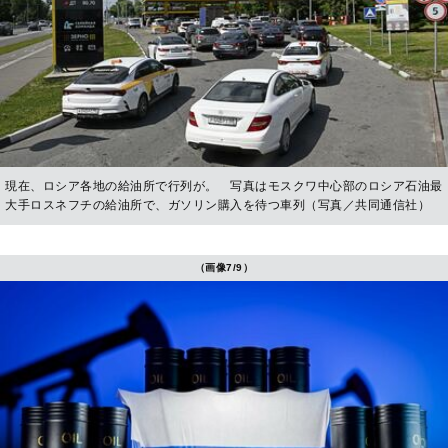
現在、ロシア各地の給油所で行列が。 写真はモスクワ中心部のロシア石油最
大手ロスネフチの給油所で、ガソリン購入を待つ車列（写真／共同通信社）
（画像7/9）