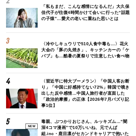
「私もまだ、こんな感情になるんだ」大久保
佳代子が往復4時間かけて会いに行った“話題
の子猿”…愛犬の老いに重ねた思いとは
〈冷やしキュウリで510人食中毒も…〉花火
大会の「豚の丸焼き」、キッチンカーの「ケ
バブ」も…酷暑の夏祭りで注意したい食べ物
〈習近平に特大ブーメラン〉「中国人客お断
り」「中国に好感持てない72%」韓国で噴き
出した反中感情…中国人旅行者が直面した
「政治的摩擦」の正体【2026年7月バズり記
事1位】
毒親、ぶつかりおじさん、ルッキズム…“闇
NEW
深4コマ漫画”で10万いいね、元でんぱ
組.inc・鹿目凛がセカンドキャリアで抱いた