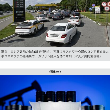
現在、ロシア各地の給油所で行列が。写真はモスクワ中心部のロシア石油最大
手ロスネフチの給油所で、ガソリン購入を待つ車列（写真／共同通信社）
（画像2/9）