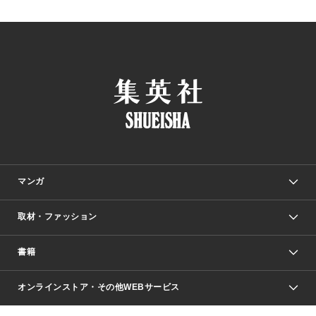
マンガ
取材・ファッション
少年マンガ
週刊少年ジャンプ
書籍
ファッション・美容
青年マンガ
ジャンプSQ.
Seventeen
週刊ヤングジャンプ
オンラインストア・その他WEBサービス
文芸・文庫・総合
芸能・情報・スポーツ
少女マンガ
Vジャンプ
non-no Web
ヤングジャンプ定期購読デジタル