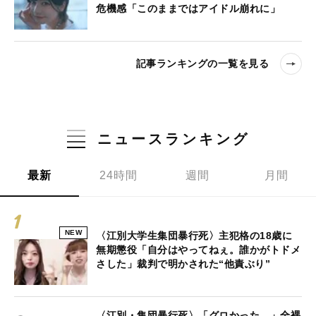
危機感「このままではアイドル崩れに」
記事ランキングの一覧を見る
ニュースランキング
最新
24時間
週間
月間
NEW
〈江別大学生集団暴行死〉主犯格の18歳に
無期懲役「自分はやってねぇ。誰かがトドメ
さした」裁判で明かされた“他責ぶり”
〈江別・集団暴行死〉「グロかった…」全裸