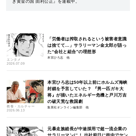
き黄金の国 由利公正』を連載中。
「労働者は搾取されるという被害者意識
は捨てて…」サラリーマン金太郎が語っ
た“会社と組合”の理想形
本宮ひろ志
エンタメ
2026.07.09
本宮ひろ志は50年以上前にホルムズ海峡
封鎖を予言していた？ 『男一匹ガキ大
将』が描いたエネルギー危機と戸川万吉
の破天荒な救国劇
教養・カルチャー
集英社オンライン編集部
2026.06.13
元暴走族総長が中途採用で超一流企業の
サラリーマンに！ 出社前日に街中でヤン