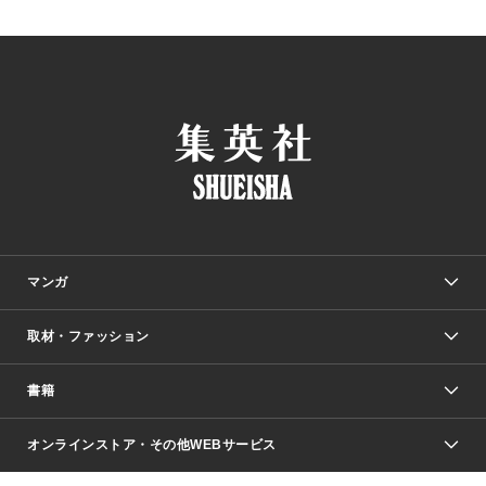
マンガ
取材・ファッション
少年マンガ
週刊少年ジャンプ
書籍
ファッション・美容
青年マンガ
ジャンプSQ.
Seventeen
週刊ヤングジャンプ
オンラインストア・その他WEBサービス
文芸・文庫・総合
芸能・情報・スポーツ
少女マンガ
Vジャンプ
non-no Web