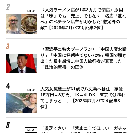
〈人気ラーメン店が1年3カ月で閉店〉原因
NEW
は「味」でも「売上」でもなく…名店「渡な
べ」のベテラン店主が明かした“想定外の
敵”【2026年7月バズり記事2位】
〈習近平に特大ブーメラン〉「中国人客お断
り」「中国に好感持てない72%」韓国で噴き
出した反中感情…中国人旅行者が直面した
「政治的摩擦」の正体
人気女流雀士が31歳で八丈島へ移住…家賃
NEW
15万円→3万円、1K→4LDK「東京では壊れ
てしまうと…」【2026年7月バズり記事3
位】
「貧乏くさい」「禁止にしてほしい」ガチャ
NEW