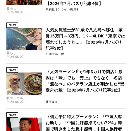
【2026年7月バズり記事4位】
暮らし
集英社オンライン編集部
2026.08.07
NEW
人気女流雀士が31歳で八丈島へ移住…家
賃15万円→3万円、1K→4LDK「東京では
壊れてしまうと…」【2026年7月バズり
記事3位】
暮らし
松岡千晶
2026.08.07
NEW
〈人気ラーメン店が1年3カ月で閉店〉原
因は「味」でも「売上」でもなく…名店
「渡なべ」のベテラン店主が明かした“想
定外の敵”【2026年7月バズり記事2位】
教養・カルチャー
2026.08.07
井手隊長
NEW
〈習近平に特大ブーメラン〉「中国人客
お断り」「中国に好感持てない72%」韓
国で噴き出した反中感情…中国人旅行者