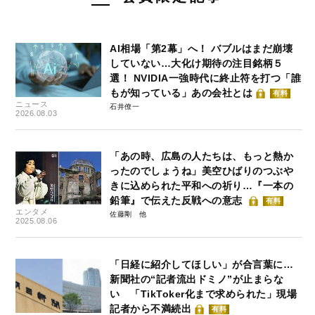
AI相場「第2幕」へ！ バブルはまだ崩壊
していない…大化け期待の注目銘柄５
選！ NVIDIA一強時代に終止符を打つ「誰
もが知っている」あの会社とは
有料
ニュース
石井僚一
2026.08.03
「あの時、広島の人たちは、もっと熱か
ったのでしょうね」美空ひばりのつぶや
きに込められた平和への祈り…『一本の
鉛筆』で伝えた反戦への意志
有料
エンタメ
佐藤剛
2025.08.06
「日経に紹介してほしい」が合言葉に…
新聞社の“記者流出ドミノ”が止まらな
い 「TikToker化まで求められた」現場
記者から不満続出
有料