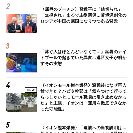
〈屈辱のプーチン〉習近平に「値切られ」
「無視され」まるで主従関係…苦境深刻化の
ロシアが中国の属国になりつつある背景
「泳ぐ人はほとんどいなくて…」猛暑のナイ
トプールで起きていた異変…港区女子が明か
すその実態
《イオンモール熊本爆発》避難後になぜ再入
NEW
館できた？ハビタ幹部は「気をつけて行って
らっしゃいと…モール職員は引き止めなかっ
た」と主張、イオンは「運用を徹底できなか
った可能性」
〈イオン熊本爆発〉「遺族への当初説明は…