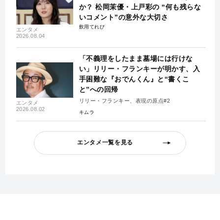
か？ 松岡茉優・上戸彩の “何も残らな
いコメント”の意外な大切さ
飲用てれび
エンタメ
2026.08.04
「不義理をしたまま墓場には行けな
い」リリー・フランキーが明かす、入
手困難な『おでんくん』と“書くこ
と”への回帰
リリー・フランキー、表現の原点#2
エンタメ
2026.08.02
キムラ
エンタメ一覧を見る