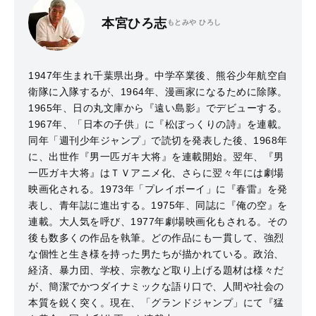
本宮ひろ志
もとみや ひろし
1947年生まれ千葉県出身。中学卒業後、熊谷少年航空自
衛隊に入隊するが、1964年、漫画家になるために除隊。
1965年、日の丸文庫から『遠い島影』でデビューする。
1967年、「日本の子供」に『松ぼっくりの詩』を連載。
同年「週刊少年ジャンプ」で読切を発表した後、1968年
に、出世作『男一匹ガキ大将』を連載開始。翌年、『男
一匹ガキ大将』はＴＶアニメ化、さらに翌々年には劇場
映画化される。1973年「プレイボーイ」に『春雷』を発
表し、青年誌に進出する。1975年、同誌に『俺の空』を
連載。大人気を呼び、1977年劇場映画化もされる。その
後も数多くの作品を執筆。どの作品にも一貫して、強烈
な個性と生き様を持った男たちが描かれている。政治、
経済、暴力団、学校、宗教など取り上げる題材は様々だ
が、簡潔でかつダイナミックな語り口で、人間や社会の
本質を鋭く突く。現在、「グランドジャンプ」にて『猛