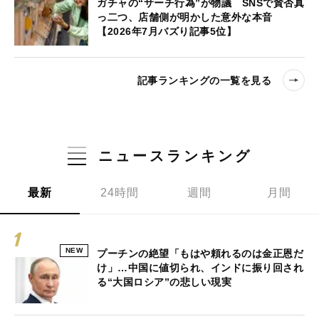
ガチャの“サーチ行為”が物議 SNSで賛否真
っ二つ、店舗側が明かした意外な本音
【2026年7月バズり記事5位】
記事ランキングの一覧を見る
ニュースランキング
最新
24時間
週間
月間
NEW
プーチンの絶望「もはや頼れるのは金正恩だ
け」…中国に値切られ、インドに振り回され
る“大国ロシア”の悲しい現実