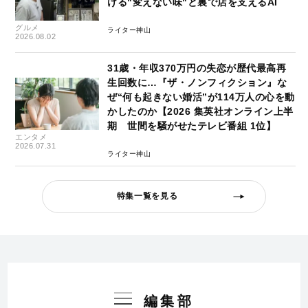
ける"変えない味"と裏で店を支えるAI
グルメ
ライター神山
2026.08.02
31歳・年収370万円の失恋が歴代最高再
生回数に…『ザ・ノンフィクション』な
ぜ“何も起きない婚活”が114万人の心を動
かしたのか【2026 集英社オンライン上半
期 世間を騒がせたテレビ番組 1位】
エンタメ
2026.07.31
ライター神山
特集一覧を見る
編集部