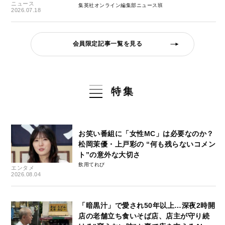
ニュース
集英社オンライン編集部ニュース班
2026.07.18
会員限定記事一覧を見る
特集
お笑い番組に「女性MC」は必要なのか？
松岡茉優・上戸彩の “何も残らないコメン
ト”の意外な大切さ
飲用てれび
エンタメ
2026.08.04
「暗黒汁」で愛され50年以上…深夜2時開
店の老舗立ち食いそば店、店主が守り続