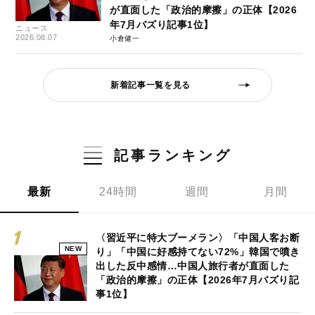
が直面した「政治的摩擦」の正体【2026
年7月バズり記事1位】
ニュース
2026.08.07
小倉健一
新着記事一覧を見る
記事ランキング
最新
24時間
週間
月間
〈習近平に特大ブーメラン〉「中国人客お断
NEW
り」「中国に好感持てない72%」韓国で噴き
出した反中感情…中国人旅行者が直面した
「政治的摩擦」の正体【2026年7月バズり記
事1位】