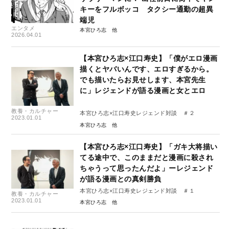
キーをフルボッコ タクシー通勤の超異
端児
エンタメ
本宮ひろ志
2026.04.01
【本宮ひろ志×江口寿史】「僕がエロ漫画
描くとヤバいんです、エロすぎるから。
でも描いたらお見せします、本宮先生
に」レジェンドが語る漫画と女とエロ
教養・カルチャー
本宮ひろ志×江口寿史レジェンド対談 ＃２
2023.01.01
本宮ひろ志
【本宮ひろ志×江口寿史】「ガキ大将描い
てる途中で、このままだと漫画に殺され
ちゃうって思ったんだよ」ーレジェンド
が語る漫画との真剣勝負
本宮ひろ志×江口寿史レジェンド対談 ＃１
教養・カルチャー
2023.01.01
本宮ひろ志