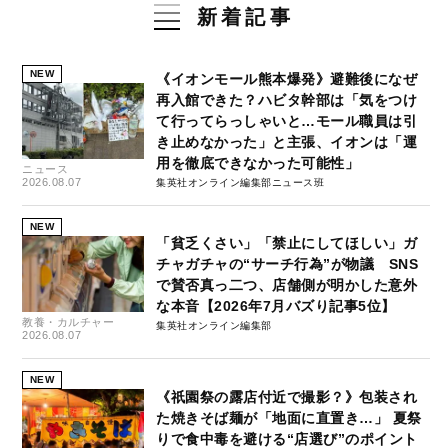
新着記事
NEW
《イオンモール熊本爆発》避難後になぜ
再入館できた？ハビタ幹部は「気をつけ
て行ってらっしゃいと…モール職員は引
き止めなかった」と主張、イオンは「運
用を徹底できなかった可能性」
ニュース
2026.08.07
集英社オンライン編集部ニュース班
NEW
「貧乏くさい」「禁止にしてほしい」ガ
チャガチャの“サーチ行為”が物議 SNS
で賛否真っ二つ、店舗側が明かした意外
な本音【2026年7月バズり記事5位】
教養・カルチャー
集英社オンライン編集部
2026.08.07
NEW
《祇園祭の露店付近で撮影？》包装され
た焼きそば麺が「地面に直置き…」 夏祭
りで食中毒を避ける“店選び”のポイント