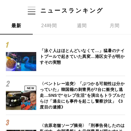
ニュースランキング
最新
24時間
週間
月間
「泳ぐ人はほとんどいなくて…」猛暑のナイ
トプールで起きていた異変…港区女子が明か
すその実態
〈ベントレー追突〉「ぶつかる可能性は分か
NEW
っていた」韓国籍の刺青男が7台に衝突し逃
走…SNSで“セレブ生活”を演出もトラブルだ
らけ「過去にも事件を起こし警察沙汰」《3
度目の逮捕》
〈吉原老舗ソープ摘発〉「刑事告発したのは