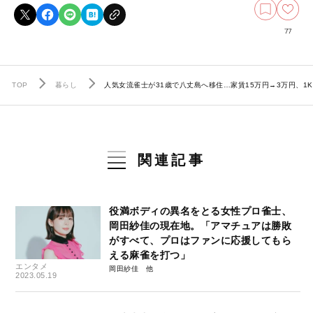
77
TOP
暮らし
人気女流雀士が31歳で八丈島へ移住…家賃15万円→3万円、1
関連記事
役満ボディの異名をとる女性プロ雀士、
岡田紗佳の現在地。「アマチュアは勝敗
がすべて、プロはファンに応援してもら
える麻雀を打つ」
エンタメ
岡田紗佳
2023.05.19