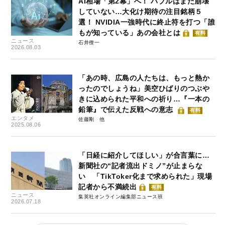
AI相場「第2幕」へ！ バブルはまだ崩壊
していない…大化け期待の注目銘柄５
選！ NVIDIA一強時代に終止符を打つ「誰
もが知っている」あの会社とは
有料
ニュース
石井僚一
2026.08.03
「あの時、広島の人たちは、もっと熱か
ったのでしょうね」美空ひばりのつぶや
きに込められた平和への祈り…『一本の
鉛筆』で伝えた反戦への意志
有料
エンタメ
佐藤剛
2025.08.06
「日経に紹介してほしい」が合言葉に…
新聞社の“記者流出ドミノ”が止まらな
い 「TikToker化まで求められた」現場
記者から不満続出
有料
ニュース
集英社オンライン編集部ニュース班
2026.07.18