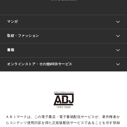
マンガ
取材・ファッション
少年マンガ
週刊少年ジャンプ
書籍
ファッション・美容
青年マンガ
ジャンプSQ.
Seventeen
週刊ヤングジャンプ
オンラインストア・その他WEBサービス
文芸・文庫・総合
芸能・情報・スポーツ
少女マンガ
Vジャンプ
non-no Web
ヤングジャンプ定期購読デジタル
すばる
Myojo
オンラインストア
りぼん
学芸・ノンフィクション・新書
最強ジャンプ
女性マンガ
@BAILA
ヤンジャン＋
小説すばる
週プレNEWS
マーガレット
集英社OTOコンテンツ
集英社 学芸編集部
少年ジャンプ＋
その他WEBサービス
クッキー
ライトノベル・ノベライズ
MAQUIA ONLINE
となりのヤングジャンプ
集英社 文芸ステーション
週プレ グラジャパ！
別冊マーガレット
SHUEISHA MANGA-ART HERITAGE
集英社 ビジネス書
ゼブラック
ココハナ
SHUEISHA ADNAVI
SPUR.JP
集英社Webマガジン Cobalt
グランドジャンプ
web 集英社文庫
キッズ
web Sportiva
マンガMee
ジャンプキャラクターズストア
集英社新書
ジャンプルーキー！
月刊オフィスユー
ＡＢＪマークは、この電子書店・電子書籍配信サービスが、著作権者か
EDITOR'S LAB
LEE
集英社オレンジ文庫
ウルトラジャンプ
青春と読書
パラスポ＋！
らコンテンツ使用許諾を得た正規版配信サービスであることを示す登録
集英社みらい文庫
リマコミ＋
HAPPY PLUS STORE
集英社新書プラス
ジャンプTOON