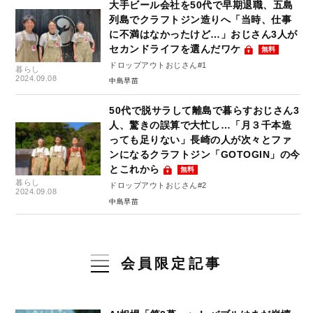
大手ビール会社を50代で早期退職、五島
列島でクラフトジン造りへ「当時、仕事
に不満はなかったけど…」おじさん3人が
セカンドライフを選んだワケ
無料
ドロップアウトおじさん#1
暮らし
2024.09.08
中島早苗
50代で脱サラして離島で暮らすおじさん3
人、驚きの誤算で大忙し…「月３千本造
っても足りない」長崎の人が次々とファ
ンになるクラフトジン「GOTOGIN」の今
とこれから
無料
暮らし
ドロップアウトおじさん#2
2024.09.08
中島早苗
会員限定記事