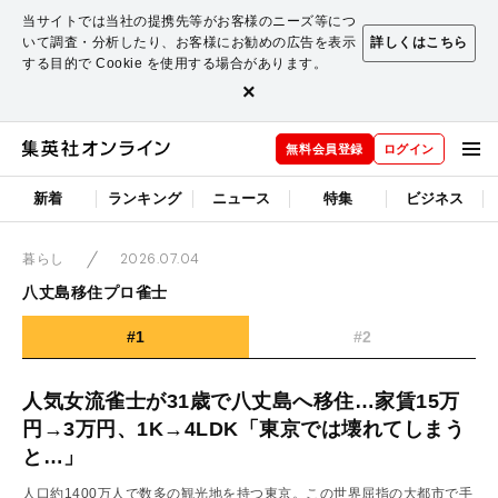
当サイトでは当社の提携先等がお客様のニーズ等につ
いて調査・分析したり、お客様にお勧めの広告を表示
詳しくはこちら
する目的で Cookie を使用する場合があります。
×
無料会員登録
ログイン
新着
ランキング
ニュース
特集
ビジネス
2026.07.04
暮らし
八丈島移住プロ雀士
#1
#2
人気女流雀士が31歳で八丈島へ移住…家賃15万
円→3万円、1K→4LDK「東京では壊れてしまう
と…」
人口約1400万人で数多の観光地を持つ東京。この世界屈指の大都市で手