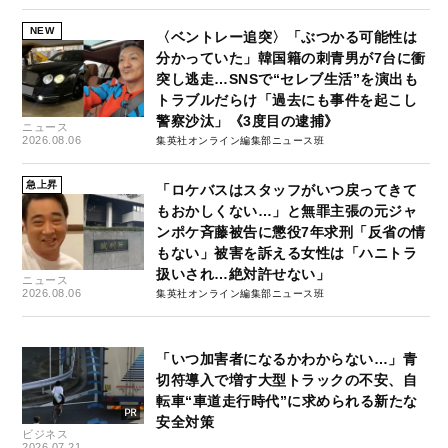
NEW
〈ベントレー追突〉「ぶつかる可能性は
分かっていた」韓国籍の刺青男が7台に衝
突し逃走…SNSで“セレブ生活”を演出も
トラブルだらけ「過去にも事件を起こし
警察沙汰」《3度目の逮捕》
ニュース
2026.08.06
集英社オンライン編集部ニュース班
急上昇
「ロケバスはスタッフがいつ戻ってきて
もおかしくない…」と無罪主張の元ジャ
ンポケ斉藤被告に懲役7年求刑「反省の情
もない」被害を訴える女性は「ハニトラ
扱いされ…絶対許せない」
ニュース
2026.08.06
集英社オンライン編集部ニュース班
「いつ加害者になるかわからない…」青
切符導入で増す大型トラックの不安、自
転車“車道走行時代”に求められる新たな
安全対策
ビジネス
2026.07.21