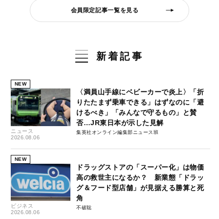
会員限定記事一覧を見る
新着記事
NEW
〈満員山手線にベビーカーで炎上〉「折
りたたまず乗車できる」はずなのに「避
けるべき」「みんなで守るもの」と賛
否…JR東日本が示した見解
ニュース
集英社オンライン編集部ニュース班
2026.08.06
NEW
ドラッグストアの「スーパー化」は物価
高の救世主になるか？ 新業態「ドラッ
グ＆フード型店舗」が見据える勝算と死
角
ビジネス
不破聡
2026.08.06