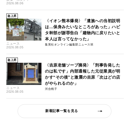
2026.08.06
急上昇
〈イオン熊本爆発〉「遺族への当初説明
は…保身みたいなところがあった」ハビ
タ幹部が謝罪告白「建物内に戻りたいと
本人は言ってなかった」
ニュース
集英社オンライン編集部ニュース班
2026.08.05
急上昇
〈吉原老舗ソープ摘発〉「刑事告発した
のは私です」内部通報した元従業員が明
かす“その後”と激震の吉原「次はどの店
がやられるのか」
ニュース
河合桃子
2026.08.05
新着記事一覧を見る