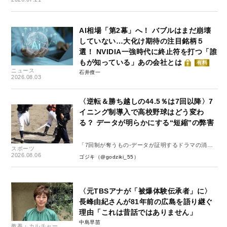
AI相場「第2幕」へ！ バブルはまだ崩壊
していない…大化け期待の注目銘柄５
選！ NVIDIA一強時代に終止符を打つ「誰
もが知っている」あの会社とは
有料
ニュース
石井僚一
2026.08.03
〈逆転＆勝ち越しの44.5％は7回以降〉7
イニング制導入で高校野球はどう変わ
る？ データが明らかにする“短縮”の弊害
「7回制が奪うもの-データが証明するドラマの消
スポーツ
失-」
2026.08.06
ゴジキ（@godziki_55）
〈元TBSアナが「被爆体験伝承者」に〉
長峰由紀さんが81年前の広島を語り継ぐ
理由「これは昔話ではありません」
中島早苗
教養・カルチャー