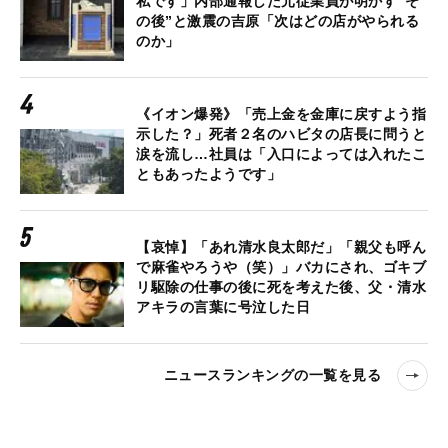
私です」内部通報した元従業員が明かす“そ
の後”と激震の吉原「次はどの店がやられる
のか」
《イオン爆発》「売上金を金庫に戻すよう指
示した？」死者２名のハビタの店長に問うと
涙を流し…社員は「入口によっては入れたこ
ともあったようです」
【哀悼】「あれ清水良太郎だ」「親父も呼ん
で麻雀やろうや（笑）」バカにされ、ゴキブ
リ駆除の仕事の後に死を考えた後、父・清水
アキラの言葉に号泣した日
ニュースランキングの一覧を見る