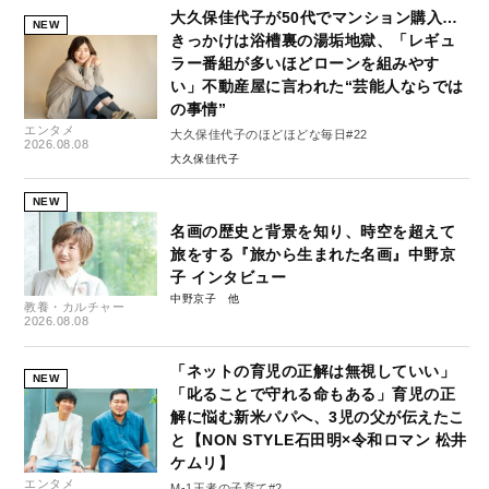
大久保佳代子が50代でマンション購入…
NEW
きっかけは浴槽裏の湯垢地獄、「レギュ
ラー番組が多いほどローンを組みやす
い」不動産屋に言われた“芸能人ならでは
の事情”
エンタメ
大久保佳代子のほどほどな毎日#22
2026.08.08
大久保佳代子
NEW
名画の歴史と背景を知り、時空を超えて
旅をする『旅から生まれた名画』中野京
子 インタビュー
中野京子
教養・カルチャー
2026.08.08
「ネットの育児の正解は無視していい」
NEW
「叱ることで守れる命もある」育児の正
解に悩む新米パパへ、3児の父が伝えたこ
と【NON STYLE石田明×令和ロマン 松井
ケムリ】
エンタメ
M-1王者の子育て#2