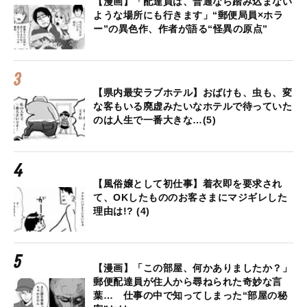
【漫画】「配達員は、普通なら踏み込まない
ような場所にも行きます」“郵便局員×ホラ
ー”の異色作、作者が語る“怪異の原点”
【県内最安ラブホテル】おばけも、虫も、変
な客もいる廃虚みたいなホテルで待っていた
のは人生で一番大きな…(5)
【風俗嬢として初仕事】着衣即を要求され
て、OKしたもののお客さまにマジギレした
理由は!? (4)
【漫画】「この部屋、何かありましたか？」
郵便配達員が住人から尋ねられた奇妙な言
葉… 仕事の中で知ってしまった“部屋の秘