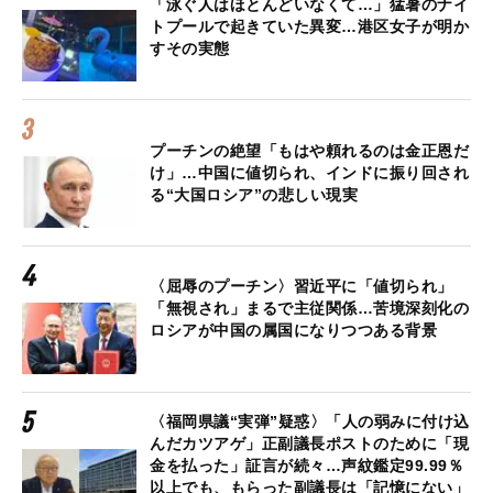
「泳ぐ人はほとんどいなくて…」猛暑のナイ
トプールで起きていた異変…港区女子が明か
すその実態
プーチンの絶望「もはや頼れるのは金正恩だ
け」…中国に値切られ、インドに振り回され
る“大国ロシア”の悲しい現実
〈屈辱のプーチン〉習近平に「値切られ」
「無視され」まるで主従関係…苦境深刻化の
ロシアが中国の属国になりつつある背景
〈福岡県議“実弾”疑惑〉「人の弱みに付け込
んだカツアゲ」正副議長ポストのために「現
金を払った」証言が続々…声紋鑑定99.99％
以上でも、もらった副議長は「記憶にない」