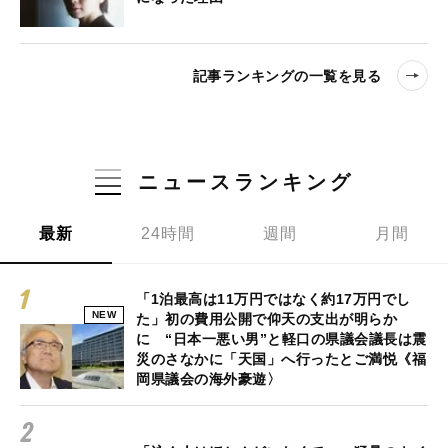
記事ランキングの一覧を見る
ニュースランキング
最新
24時間
週間
月間
「1泊最高は11万円ではなく約17万円でし
NEW
た」初の費用公開で仰天の支出が明らか
に “日本一悪い男”と軽口の県議会議長は震
災のさなかに「天国」へ行ったとご満悦《福
岡県議会の海外豪遊〉