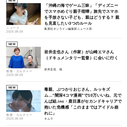
NEW
「沖縄の海でゲーム三昧」「ディズニー
でスマホめぐり親子喧嘩」旅先でスマホ
を手放さない子ども、親はどうする？ 親
も見直したい3つのルール
ニュース
集英社オンライン編集部ニュース班
2026.08.08
NEW
岩井圭也さん（作家）が山崎エマさん
（ドキュメンタリー監督）に会いに行く
岩井圭也
教養・カルチャー
2026.08.08
NEW
毒親、ぶつかりおじさん、ルッキズ
ム…“闇深4コマ漫画”で10万いいね、元で
んぱ組.inc・鹿目凛がセカンドキャリアで
抱いた危機感「このままではアイドル崩
れに」
教養・カルチャー
2026.08.08
キムラ