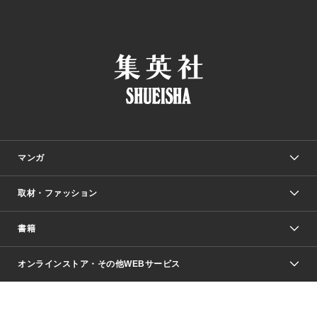
マンガ
取材・ファッション
少年マンガ
週刊少年ジャンプ
書籍
ファッション・美容
青年マンガ
ジャンプSQ.
Seventeen
週刊ヤングジャンプ
オンラインストア・その他WEBサービス
文芸・文庫・総合
芸能・情報・スポーツ
少女マンガ
Vジャンプ
non-no Web
ヤングジャンプ定期購読デジタル
すばる
Myojo
オンラインストア
りぼん
学芸・ノンフィクション・新書
最強ジャンプ
女性マンガ
@BAILA