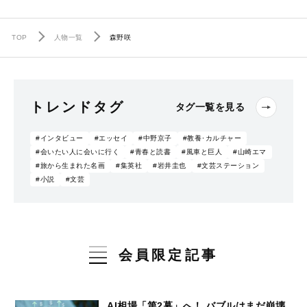
TOP
人物一覧
森野咲
トレンドタグ
タグ一覧を見る
#インタビュー
#エッセイ
#中野京子
#教養･カルチャー
#会いたい人に会いに行く
#青春と読書
#風車と巨人
#山崎エマ
#旅から生まれた名画
#集英社
#岩井圭也
#文芸ステーション
#小説
#文芸
会員限定記事
AI相場「第2幕」へ！ バブルはまだ崩壊