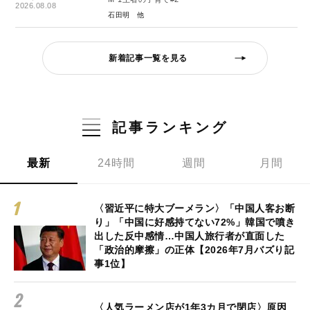
2026.08.08
石田明
新着記事一覧を見る
記事ランキング
最新
24時間
週間
月間
〈習近平に特大ブーメラン〉「中国人客お断
り」「中国に好感持てない72%」韓国で噴き
出した反中感情…中国人旅行者が直面した
「政治的摩擦」の正体【2026年7月バズり記
事1位】
〈人気ラーメン店が1年3カ月で閉店〉原因