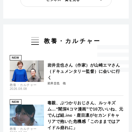
教養・カルチャー
NEW
岩井圭也さん（作家）が山崎エマさん
（ドキュメンタリー監督）に会いに行
く
岩井圭也
教養・カルチャー
2026.08.08
NEW
毒親、ぶつかりおじさん、ルッキズ
ム…“闇深4コマ漫画”で10万いいね、元
でんぱ組.inc・鹿目凛がセカンドキャ
リアで抱いた危機感「このままではア
イドル崩れに」
教養・カルチャー