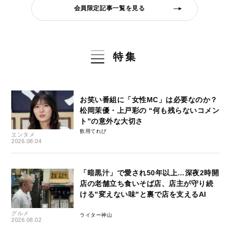
会員限定記事一覧を見る
特集
お笑い番組に「女性MC」は必要なのか？
松岡茉優・上戸彩の “何も残らないコメン
ト”の意外な大切さ
飲用てれび
エンタメ
2026.08.04
「暗黒汁」で愛され50年以上…深夜2時開
店の老舗立ち食いそば店、店主が守り続
ける"変えない味"と裏で店を支えるAI
グルメ
ライター神山
2026.08.02