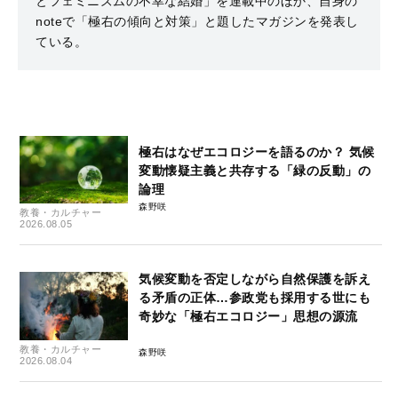
とフェミニズムの不幸な結婚」を連載中のほか、自身の
noteで「極右の傾向と対策」と題したマガジンを発表し
ている。
極右はなぜエコロジーを語るのか？ 気候
変動懐疑主義と共存する「緑の反動」の
論理
森野咲
教養・カルチャー
2026.08.05
気候変動を否定しながら自然保護を訴え
る矛盾の正体…参政党も採用する世にも
奇妙な「極右エコロジー」思想の源流
教養・カルチャー
森野咲
2026.08.04