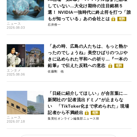
していない…大化け期待の注目銘柄５
選！ NVIDIA一強時代に終止符を打つ「誰
もが知っている」あの会社とは
有料
ニュース
石井僚一
2026.08.03
「あの時、広島の人たちは、もっと熱か
ったのでしょうね」美空ひばりのつぶや
きに込められた平和への祈り…『一本の
鉛筆』で伝えた反戦への意志
有料
エンタメ
佐藤剛
2025.08.06
「日経に紹介してほしい」が合言葉に…
新聞社の“記者流出ドミノ”が止まらな
い 「TikToker化まで求められた」現場
記者から不満続出
有料
ニュース
集英社オンライン編集部ニュース班
2026.07.18