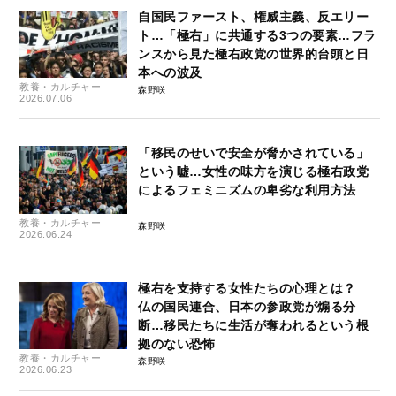
自国民ファースト、権威主義、反エリー
ト…「極右」に共通する3つの要素…フラ
ンスから見た極右政党の世界的台頭と日
本への波及
教養・カルチャー
森野咲
2026.07.06
「移民のせいで安全が脅かされている」
という嘘…女性の味方を演じる極右政党
によるフェミニズムの卑劣な利用方法
教養・カルチャー
森野咲
2026.06.24
極右を支持する女性たちの心理とは？
仏の国民連合、日本の参政党が煽る分
断…移民たちに生活が奪われるという根
拠のない恐怖
教養・カルチャー
森野咲
2026.06.23