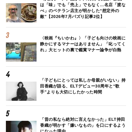
は「味」でも「売上」でもなく…名店「渡な
べ」のベテラン店主が明かした“想定外の
敵”【2026年7月バズり記事2位】
〈映画『ちいかわ』〉「子ども向けの映画に
静かにするマナーはありません」「叱ってく
れ」大ヒットの裏で鑑賞マナー論争が白熱
「子どもにとっては私しか母親がいない」持
田香織が語る、ELTデビュー30周年と“歌
手”よりも大切にしたかった時間
「昔の私なら絶対に言えなかった」ELT持田
香織が明かす「嫌いなもの」を口にするよう
になった理由