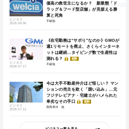
価高の救世主になるか？ 新業態「ド
ラッグ＆フード型店舗」が見据える勝
算と死角
ビジネス
不破聡
2026.08.06
《在宅勤務は“サボり”なのか》GMOが
週1リモートを廃止、さくらインターネ
ットは継続…タイピング数で生産性は
測れる？
有料
ビジネス
不破聡
2026.07.17
今は大手不動産仲介ほど怪しい？ マン
ションの売主を欺く「囲い込み」…元
フジテレビアナ・宅建士がハメられた
卑劣なその手口
有料
ビジネス
西岡孝洋
2026.07.12
ビジネス一覧を見る