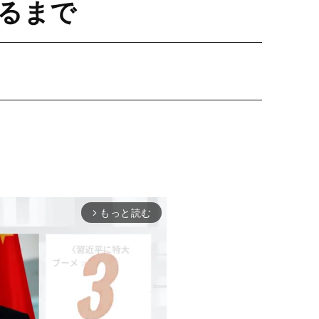
るまで
もっと読む
arrow_forward_ios