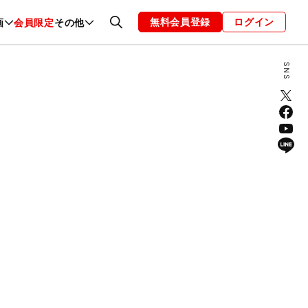
無料会員登録
ログイン
画
会員限定
その他
ファッション
恋愛・結婚
編集部
お知らせ