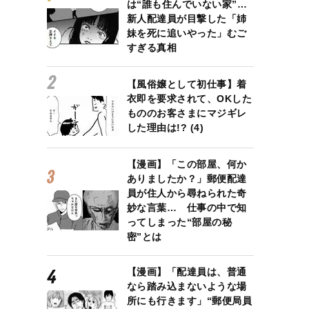
は“誰も住んでいない家”…
新人配達員が目撃した「姉
妹を死に追いやった」むご
すぎる真相
【風俗嬢として初仕事】着
衣即を要求されて、OKした
もののお客さまにマジギレ
した理由は!? (4)
【漫画】「この部屋、何か
ありましたか？」郵便配達
員が住人から尋ねられた奇
妙な言葉… 仕事の中で知
ってしまった“部屋の秘
密”とは
【漫画】「配達員は、普通
なら踏み込まないような場
所にも行きます」“郵便局員