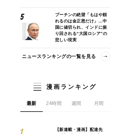
プーチンの絶望「もはや頼
れるのは金正恩だけ」…中
国に値切られ、インドに振
り回される“大国ロシア”の
悲しい現実
ニュースランキングの一覧を見る
漫画ランキング
最新
24時間
週間
月間
【新連載・漫画】配達先