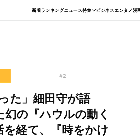
特集一覧を見る
漫画一覧を見る
新着
ランキング
ニュース
特集
ビジネス
エンタメ
漫
養・カルチャー
暮らし
スポーツ
ヘルスケア
美容
グルメ
#2
った」細田守が語
た幻の『ハウルの動く
活を経て、『時をかけ