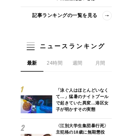
記事ランキングの一覧を見る
ニュースランキング
最新
24時間
週間
月間
「泳ぐ人はほとんどいなく
て…」猛暑のナイトプール
で起きていた異変…港区女
子が明かすその実態
〈江別大学生集団暴行死〉
主犯格の18歳に無期懲役