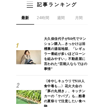
記事ランキング
最新
24時間
週間
月間
大久保佳代子が50代でマン
ション購入…きっかけは浴
槽裏の湯垢地獄、「レギュ
ラー番組が多いほどローン
を組みやすい」不動産屋に
言われた“芸能人ならではの
事情”
〈冷やしキュウリで510人
食中毒も…〉花火大会の
「豚の丸焼き」、キッチン
カーの「ケバブ」も…酷暑
の夏祭りで注意したい食べ
物