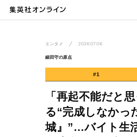
教
2026.07.06
エンタメ
細田守の原点
#1
「再起不能だと思
る“完成しなかっ
城』”…バイト生