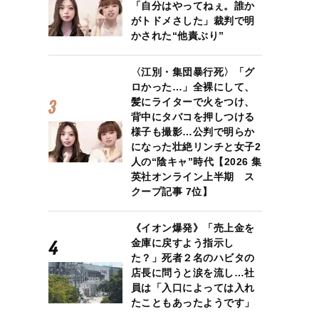
「自分はやってねぇ。誰か
がトドメさした」裁判で明
かされた“他責ぶり”
〈江別・集団暴行死〉「グ
ロかった…」全裸にして、
髪にライターで火をつけ、
背中にタバコを押しつける
様子も撮影…公判で明らか
になった壮絶リンチと女子2
人の“陰キャ”時代【2026 集
英社オンライン上半期 ス
クープ記事 7位】
《イオン爆発》「売上金を
金庫に戻すよう指示し
た？」死者２名のハビタの
店長に問うと涙を流し…社
員は「入口によっては入れ
たこともあったようです」