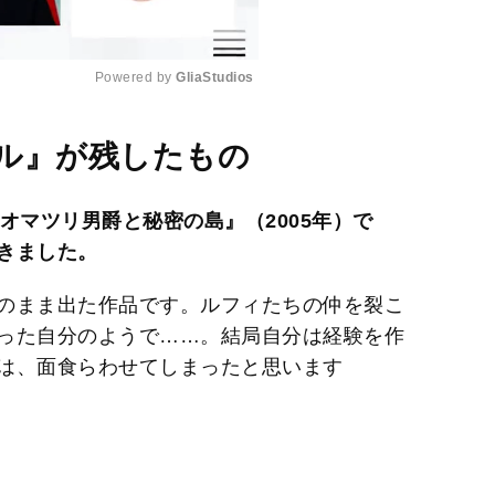
Powered by 
GliaStudios
M
ル』が残したもの
u
t
VIE オマツリ男爵と秘密の島』（2005年）で
e
きました。
のまま出た作品です。ルフィたちの仲を裂こ
った自分のようで……。結局自分は経験を作
は、面食らわせてしまったと思います