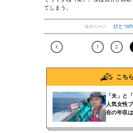
てしまう。
ひとつの
次のページ
1
2
こち
「夫」と
人気女性
在の年収