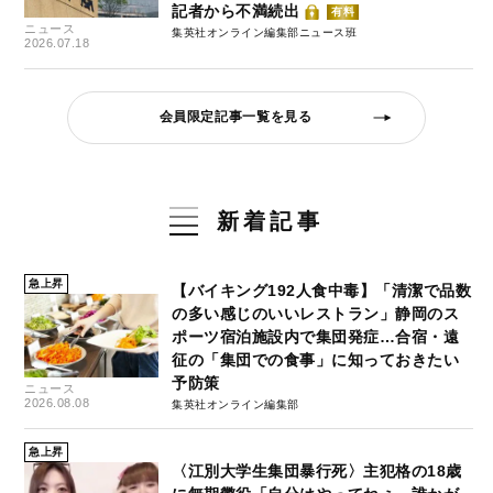
記者から不満続出
有料
ニュース
集英社オンライン編集部ニュース班
2026.07.18
会員限定記事一覧を見る
新着記事
急上昇
【バイキング192人食中毒】「清潔で品数
の多い感じのいいレストラン」静岡のス
ポーツ宿泊施設内で集団発症…合宿・遠
征の「集団での食事」に知っておきたい
予防策
ニュース
2026.08.08
集英社オンライン編集部
急上昇
〈江別大学生集団暴行死〉主犯格の18歳