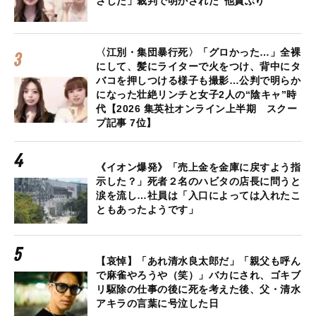
さした」裁判で明かされた“他責ぶり”
〈江別・集団暴行死〉「グロかった…」全裸
にして、髪にライターで火をつけ、背中にタ
バコを押しつける様子も撮影…公判で明らか
になった壮絶リンチと女子2人の“陰キャ”時
代【2026 集英社オンライン上半期 スクー
プ記事 7位】
《イオン爆発》「売上金を金庫に戻すよう指
示した？」死者２名のハビタの店長に問うと
涙を流し…社員は「入口によっては入れたこ
ともあったようです」
【哀悼】「あれ清水良太郎だ」「親父も呼ん
で麻雀やろうや（笑）」バカにされ、ゴキブ
リ駆除の仕事の後に死を考えた後、父・清水
アキラの言葉に号泣した日