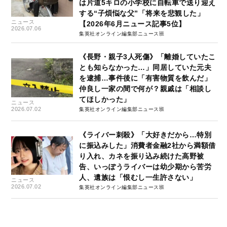
は片道5キロの小学校に自転車で送り迎え
する“子煩悩な父”「将来を悲観した」
ニュース
【2026年6月ニュース記事5位】
2026.07.06
集英社オンライン編集部ニュース班
《長野・親子3人死傷》「離婚していたこ
とも知らなかった…」同居していた元夫
を逮捕…事件後に「有害物質を飲んだ」
仲良し一家の間で何が？親戚は「相談し
てほしかった」
ニュース
2026.07.02
集英社オンライン編集部ニュース班
《ライバー刺殺》「大好きだから…特別
に振込みした」消費者金融2社から満額借
り入れ、カネを振り込み続けた高野被
告、いっぽうライバーは幼少期から苦労
人、遺族は「恨むし一生許さない」
ニュース
2026.07.02
集英社オンライン編集部ニュース班