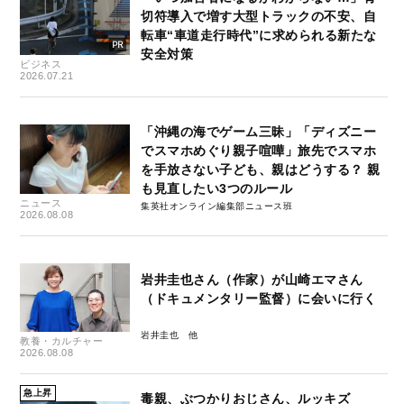
切符導入で増す大型トラックの不安、自
転車“車道走行時代”に求められる新たな
安全対策
ビジネス
2026.07.21
「沖縄の海でゲーム三昧」「ディズニー
でスマホめぐり親子喧嘩」旅先でスマホ
を手放さない子ども、親はどうする？ 親
も見直したい3つのルール
ニュース
集英社オンライン編集部ニュース班
2026.08.08
岩井圭也さん（作家）が山崎エマさん
（ドキュメンタリー監督）に会いに行く
岩井圭也
教養・カルチャー
2026.08.08
急上昇
毒親、ぶつかりおじさん、ルッキズ