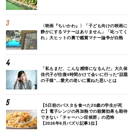
〈映画『ちいかわ』〉「子ども向けの映画に
静かにするマナーはありません」「叱ってく
れ」大ヒットの裏で鑑賞マナー論争が白熱
「私もまだ、こんな感情になるんだ」大久保
佳代子が往復4時間かけて会いに行った“話題
の子猿”…愛犬の老いに重ねた思いとは
【5日前のパスタを食べた20歳の学生が死
亡】電子レンジの再加熱での殺菌効果も期待
できない「チャーハン症候群」の恐怖
【2026年6月バズり記事1位】