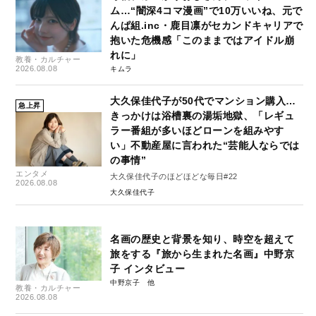
ム…“闇深4コマ漫画”で10万いいね、元で
んぱ組.inc・鹿目凛がセカンドキャリアで
抱いた危機感「このままではアイドル崩
れに」
教養・カルチャー
2026.08.08
キムラ
大久保佳代子が50代でマンション購入…
急上昇
きっかけは浴槽裏の湯垢地獄、「レギュ
ラー番組が多いほどローンを組みやす
い」不動産屋に言われた“芸能人ならでは
の事情”
エンタメ
大久保佳代子のほどほどな毎日#22
2026.08.08
大久保佳代子
名画の歴史と背景を知り、時空を超えて
旅をする『旅から生まれた名画』中野京
子 インタビュー
中野京子
教養・カルチャー
2026.08.08