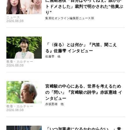
に無期懲役「自分はやってねぇ。誰かが
トドメさした」裁判で明かされた“他責ぶ
り”
ニュース
集英社オンライン編集部ニュース班
2026.08.08
「〈保る〉とは何か」『汽笛、聞こえ
る』佐藤雫 インタビュー
佐藤雫
教養・カルチャー
2026.08.08
宮﨑駿の中心にある、世界を考えるため
の「問い」『宮﨑駿の詩学』赤坂憲雄 イ
ンタビュー
赤坂憲雄
教養・カルチャー
2026.08.08
「いつ加害者になるかわからない…」青