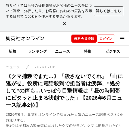
当サイトでは当社の提携先等がお客様のニーズ等につ
いて調査・分析したり、お客様にお勧めの広告を表示
詳しくはこちら
する目的で Cookie を使用する場合があります。
×
無料会員登録
ログイン
新着
ランキング
ニュース
特集
ビジネス
2026.07.06
ニュース
《クマ捕獲でまた…》「殺さないでくれ」「山に
逃がせ」役所に電話殺到で担当者は疲弊、“処分
して”の声も…いっぽう目撃情報は「昼の時間帯
にピタッと止まる状態でした」【2026年6月ニュ
ース記事2位】
2026年6月、集英社オンラインで読まれた人気のニュース記事ベスト5を
お送りする。
第2位は宇都宮の繁華街に出没したクマの記事だ。クマは捕獲されたが、