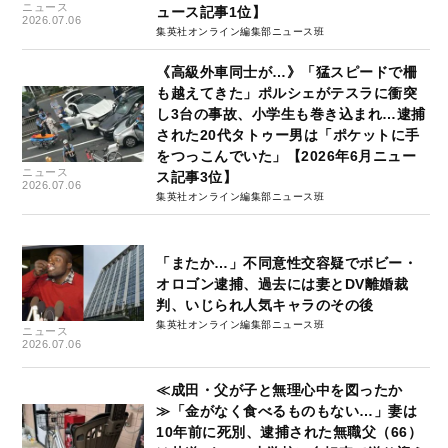
ニュース
ュース記事1位】
2026.07.06
集英社オンライン編集部ニュース班
《高級外車同士が…》「猛スピードで柵
も越えてきた」ポルシェがテスラに衝突
し3台の事故、小学生も巻き込まれ…逮捕
された20代タトゥー男は「ポケットに手
をつっこんでいた」【2026年6月ニュー
ニュース
ス記事3位】
2026.07.06
集英社オンライン編集部ニュース班
「またか…」不同意性交容疑でボビー・
オロゴン逮捕、過去には妻とDV離婚裁
判、いじられ人気キャラのその後
集英社オンライン編集部ニュース班
ニュース
2026.07.06
≪成田・父が子と無理心中を図ったか
≫「金がなく食べるものもない…」妻は
10年前に死別、逮捕された無職父（66）