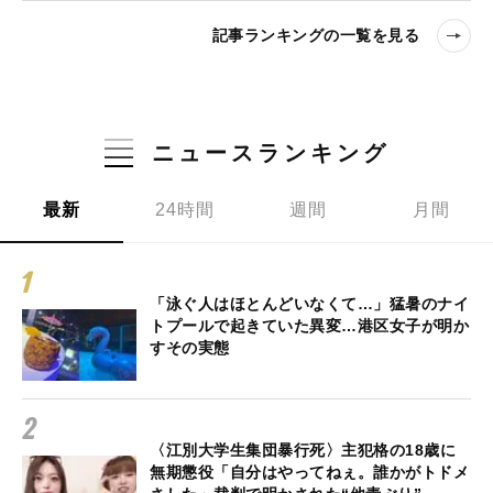
記事ランキングの一覧を見る
ニュースランキング
最新
24時間
週間
月間
「泳ぐ人はほとんどいなくて…」猛暑のナイ
トプールで起きていた異変…港区女子が明か
すその実態
〈江別大学生集団暴行死〉主犯格の18歳に
無期懲役「自分はやってねぇ。誰かがトドメ