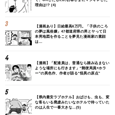
理由は!? (4)
【漫画あり】日給最高6万円。「子供のころ
の夢は風俗嬢」47都道府県の男とヤって日
本男地図を作ることを夢見た漫画家の素顔
は…
【漫画】「配達員は、普通なら踏み込まない
ような場所にも行きます」“郵便局員×ホラ
ー”の異色作、作者が語る“怪異の原点”
【県内最安ラブホテル】おばけも、虫も、変
な客もいる廃虚みたいなホテルで待っていた
のは人生で一番大きな…(5)