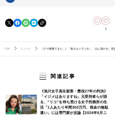
9
TOP
ニュース
《クマ捕獲でまた…》「殺さないでくれ」「山に逃がせ」役所
関連記事
《旭川女子高生殺害・懲役27年の判決》
「イジメはありますね」元受刑者らが語
る、“リコ”を待ち受ける女子刑務所の生
活「1人あたり年間300万円、税金の無駄
遣い」には専門家が反論【2026年6月ニ