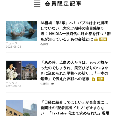
会員限定記事
AI相場「第2幕」へ！ バブルはまだ崩壊
していない…大化け期待の注目銘柄５
選！ NVIDIA一強時代に終止符を打つ「誰
もが知っている」あの会社とは
有料
ニュース
石井僚一
2026.08.03
「あの時、広島の人たちは、もっと熱か
ったのでしょうね」美空ひばりのつぶや
きに込められた平和への祈り…『一本の
鉛筆』で伝えた反戦への意志
有料
エンタメ
佐藤剛
2025.08.06
「日経に紹介してほしい」が合言葉に…
新聞社の“記者流出ドミノ”が止まらな
い 「TikToker化まで求められた」現場