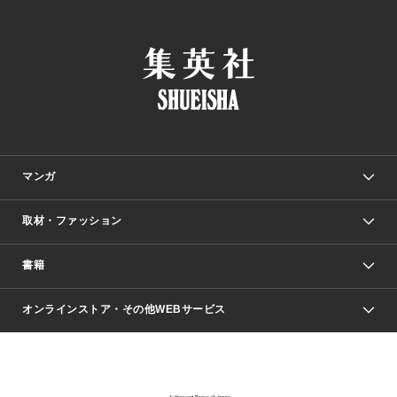
マンガ
取材・ファッション
少年マンガ
週刊少年ジャンプ
書籍
ファッション・美容
青年マンガ
ジャンプSQ.
Seventeen
週刊ヤングジャンプ
オンラインストア・その他WEBサービス
文芸・文庫・総合
芸能・情報・スポーツ
少女マンガ
Vジャンプ
non-no Web
ヤングジャンプ定期購読デジタル
すばる
Myojo
オンラインストア
りぼん
学芸・ノンフィクション・新書
最強ジャンプ
女性マンガ
@BAILA
ヤンジャン＋
小説すばる
週プレNEWS
マーガレット
集英社OTOコンテンツ