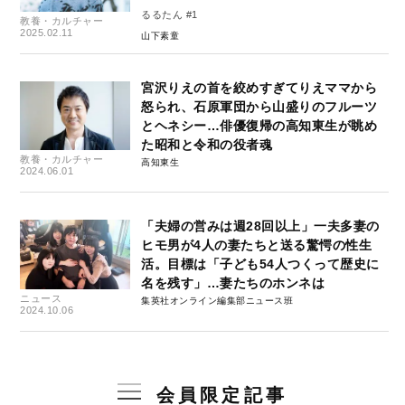
るるたん #1
教養・カルチャー
2025.02.11
山下素童
宮沢りえの首を絞めすぎてりえママから
怒られ、石原軍団から山盛りのフルーツ
とヘネシー…俳優復帰の高知東生が眺め
た昭和と令和の役者魂
教養・カルチャー
高知東生
2024.06.01
「夫婦の営みは週28回以上」一夫多妻の
ヒモ男が4人の妻たちと送る驚愕の性生
活。目標は「子ども54人つくって歴史に
名を残す」…妻たちのホンネは
ニュース
集英社オンライン編集部ニュース班
2024.10.06
会員限定記事