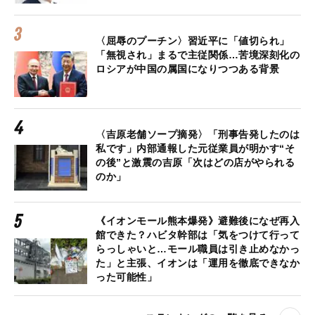
〈屈辱のプーチン〉習近平に「値切られ」
「無視され」まるで主従関係…苦境深刻化の
ロシアが中国の属国になりつつある背景
〈吉原老舗ソープ摘発〉「刑事告発したのは
私です」内部通報した元従業員が明かす“そ
の後”と激震の吉原「次はどの店がやられる
のか」
《イオンモール熊本爆発》避難後になぜ再入
館できた？ハビタ幹部は「気をつけて行って
らっしゃいと…モール職員は引き止めなかっ
た」と主張、イオンは「運用を徹底できなか
った可能性」