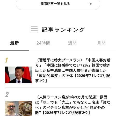
新着記事一覧を見る
記事ランキング
最新
24時間
週間
月間
〈習近平に特大ブーメラン〉「中国人客お断
り」「中国に好感持てない72%」韓国で噴き
出した反中感情…中国人旅行者が直面した
「政治的摩擦」の正体【2026年7月バズり記
事1位】
〈人気ラーメン店が1年3カ月で閉店〉原因
は「味」でも「売上」でもなく…名店「渡な
べ」のベテラン店主が明かした“想定外の
敵”【2026年7月バズり記事2位】