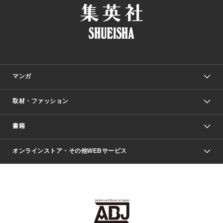
マンガ
取材・ファッション
少年マンガ
週刊少年ジャンプ
書籍
ファッション・美容
青年マンガ
ジャンプSQ.
Seventeen
週刊ヤングジャンプ
オンラインストア・その他WEBサービス
文芸・文庫・総合
芸能・情報・スポーツ
少女マンガ
Vジャンプ
non-no Web
ヤングジャンプ定期購読デジタル
すばる
Myojo
オンラインストア
りぼん
学芸・ノンフィクション・新書
最強ジャンプ
女性マンガ
@BAILA
ヤンジャン＋
小説すばる
週プレNEWS
マーガレット
集英社OTOコンテンツ
集英社 学芸編集部
少年ジャンプ＋
その他WEBサービス
クッキー
ライトノベル・ノベライズ
MAQUIA ONLINE
となりのヤングジャンプ
集英社 文芸ステーション
週プレ グラジャパ！
別冊マーガレット
SHUEISHA MANGA-ART HERITAGE
集英社 ビジネス書
ゼブラック