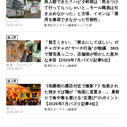
再入館できた？ハビタ幹部は「気をつけ
て行ってらっしゃいと…モール職員は引
き止めなかった」と主張、イオンは「運
用を徹底できなかった可能性」
ニュース
2026.08.07
集英社オンライン編集部ニュース班
急上昇
「貧乏くさい」「禁止にしてほしい」ガ
チャガチャの“サーチ行為”が物議 SNS
で賛否真っ二つ、店舗側が明かした意外
な本音【2026年7月バズり記事5位】
教養・カルチャー
集英社オンライン編集部
2026.08.07
急上昇
《祇園祭の露店付近で撮影？》包装され
た焼きそば麺が「地面に直置き…」 夏祭
りで食中毒を避ける“店選び”のポイント
【2026年7月バズり記事4位】
暮らし
集英社オンライン編集部
2026.08.07