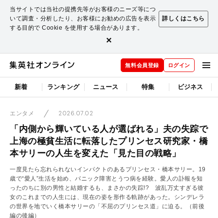
当サイトでは当社の提携先等がお客様のニーズ等につ
いて調査・分析したり、お客様にお勧めの広告を表示
詳しくはこちら
する目的で Cookie を使用する場合があります。
×
無料会員登録
ログイン
新着
ランキング
ニュース
特集
ビジネス
2026.07.02
エンタメ
「内側から輝いている人が選ばれる」夫の失踪で
上海の極貧生活に転落したプリンセス研究家・橋
本サリーの人生を変えた「見た目の戦略」
一度見たら忘れられないインパクトのあるプリンセス・橋本サリー。19
歳で“愛人”生活を始め、パニック障害とうつ病を経験。愛人の訃報を知
ったのちに別の男性と結婚するも、まさかの失踪!? 波乱万丈すぎる彼
女のこれまでの人生には、現在の姿を形作る軌跡があった。シンデレラ
の世界を地でいく橋本サリーの「不屈のプリンセス道」に迫る。
（前後
編の後編）