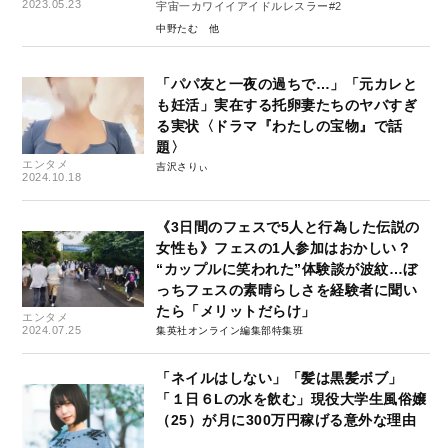
2023.05.23
宇宙一カワイイアイドルレスラー#2
中野たむ
「パパ友と一夜の過ちで…」「元カレと
も妊活」実在する托卵妻たちのヤバすぎ
る実状〈ドラマ『わたしの宝物』で話
題〉
エンタメ
吉沢さりぃ
2024.10.18
《3日間のフェスで5人と行為した伝説の
女性も》フェスの1人参加はおかしい？
“カップルに笑われた”体験談が波紋…ぼ
っちフェスの素晴らしさを経験者に聞い
たら「メリットだらけ」
エンタメ
2024.07.25
集英社オンライン編集部特集班
「ネイルはしない」「髪は黒髪ボブ」
「１日６Lの水を飲む」現役大学生風俗嬢
（25）が月に300万円稼げる意外な理由