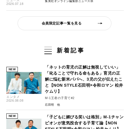
ニュース
集英社オンライン編集部ニュース班
2026.07.18
会員限定記事一覧を見る
新着記事
「ネットの育児の正解は無視していい」
NEW
「叱ることで守れる命もある」育児の正
解に悩む新米パパへ、3児の父が伝えたこ
と【NON STYLE石田明×令和ロマン 松井
ケムリ】
エンタメ
M-1王者の子育て#2
2026.08.08
石田明
NEW
「子どもに媚びる笑いは格別」M-1チャン
ピオンが意気投合する子育て論【NON
STYLE石田明×令和ロマン 松井ケムリ】