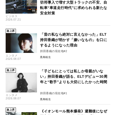
切符導入で増す大型トラックの不安、自
転車“車道走行時代”に求められる新たな
安全対策
ビジネス
2026.07.21
急上昇
「昔の私なら絶対に言えなかった」ELT
持田香織が明かす「嫌いなもの」を口に
するようになった理由
持田香織の現在地#2
エンタメ
黒島暁生
2026.08.07
急上昇
「子どもにとっては私しか母親がいな
い」持田香織が語る、ELTデビュー30周
年と“歌手”よりも大切にしたかった時間
持田香織の現在地#1
エンタメ
2026.08.07
黒島暁生
急上昇
《イオンモール熊本爆発》避難後になぜ