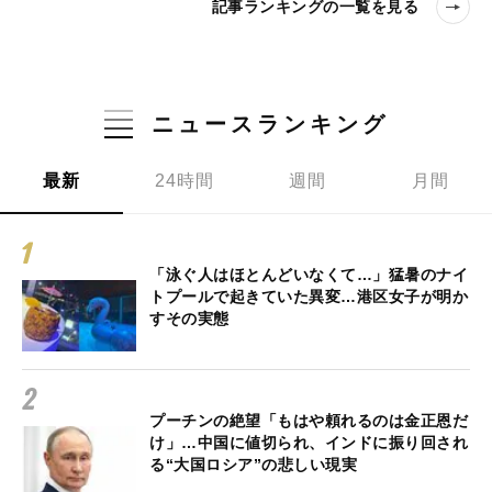
記事ランキングの一覧を見る
ニュースランキング
最新
24時間
週間
月間
「泳ぐ人はほとんどいなくて…」猛暑のナイ
トプールで起きていた異変…港区女子が明か
すその実態
プーチンの絶望「もはや頼れるのは金正恩だ
け」…中国に値切られ、インドに振り回され
る“大国ロシア”の悲しい現実