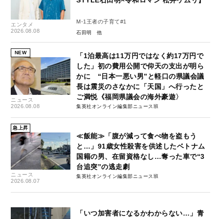
M-1王者の子育て#1
エンタメ
2026.08.08
石田明
NEW
「1泊最高は11万円ではなく約17万円で
した」初の費用公開で仰天の支出が明ら
かに “日本一悪い男”と軽口の県議会議
長は震災のさなかに「天国」へ行ったと
ご満悦《福岡県議会の海外豪遊〉
ニュース
2026.08.08
集英社オンライン編集部ニュース班
急上昇
≪飯能≫「腹が減って食べ物を盗もう
と…」91歳女性殺害を供述したベトナム
国籍の男、在留資格なし…奪った車で“3
台追突”の逃走劇
ニュース
集英社オンライン編集部ニュース班
2026.08.07
「いつ加害者になるかわからない…」青