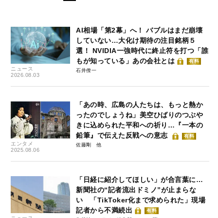
AI相場「第2幕」へ！ バブルはまだ崩壊
していない…大化け期待の注目銘柄５
選！ NVIDIA一強時代に終止符を打つ「誰
もが知っている」あの会社とは
有料
ニュース
石井僚一
2026.08.03
「あの時、広島の人たちは、もっと熱か
ったのでしょうね」美空ひばりのつぶや
きに込められた平和への祈り…『一本の
鉛筆』で伝えた反戦への意志
有料
エンタメ
佐藤剛
2025.08.06
「日経に紹介してほしい」が合言葉に…
新聞社の“記者流出ドミノ”が止まらな
い 「TikToker化まで求められた」現場
記者から不満続出
有料