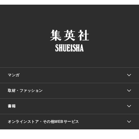
マンガ
取材・ファッション
少年マンガ
週刊少年ジャンプ
書籍
ファッション・美容
青年マンガ
ジャンプSQ.
Seventeen
週刊ヤングジャンプ
オンラインストア・その他WEBサービス
文芸・文庫・総合
芸能・情報・スポーツ
少女マンガ
Vジャンプ
non-no Web
ヤングジャンプ定期購読デジタル
すばる
Myojo
オンラインストア
りぼん