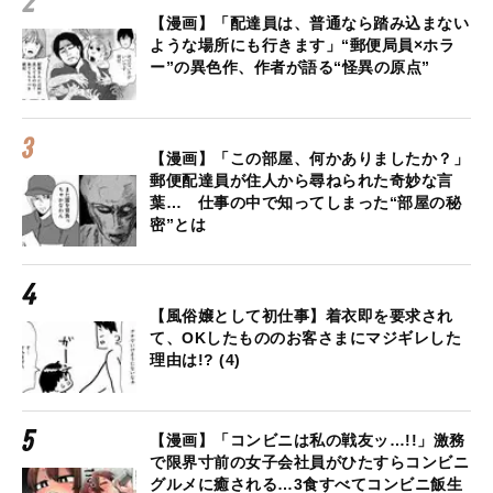
【漫画】「配達員は、普通なら踏み込まない
ような場所にも行きます」“郵便局員×ホラ
ー”の異色作、作者が語る“怪異の原点”
【漫画】「この部屋、何かありましたか？」
郵便配達員が住人から尋ねられた奇妙な言
葉… 仕事の中で知ってしまった“部屋の秘
密”とは
【風俗嬢として初仕事】着衣即を要求され
て、OKしたもののお客さまにマジギレした
理由は!? (4)
【漫画】「コンビニは私の戦友ッ…!!」激務
で限界寸前の女子会社員がひたすらコンビニ
グルメに癒される…3食すべてコンビニ飯生