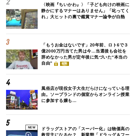
〈映画『ちいかわ』〉「子ども向けの映画に
静かにするマナーはありません」「叱ってく
れ」大ヒットの裏で鑑賞マナー論争が白熱
「もうお金はないです」20年前、ロト6で３
億2000万円当てた男は今…当選後も会社を
辞めなかった男が定年後に気づいた“本当の
自由”
有料
風俗店が現役女子大生だらけになっている理
由。ソープランドの個室からオンライン授業
に参加する嬢も…
NEW
ドラッグストアの「スーパー化」は物価高の
救世主になるか？ 新業態「ドラッグ＆フー