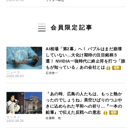
2024.12.30
ライター神山
会員限定記事
AI相場「第2幕」へ！ バブルはまだ崩壊
していない…大化け期待の注目銘柄５
選！ NVIDIA一強時代に終止符を打つ「誰
もが知っている」あの会社とは
有料
ニュース
石井僚一
2026.08.03
「あの時、広島の人たちは、もっと熱か
ったのでしょうね」美空ひばりのつぶや
きに込められた平和への祈り…『一本の
鉛筆』で伝えた反戦への意志
有料
エンタメ
佐藤剛
2025.08.06