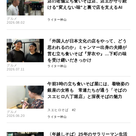
店の老舗立ち食いそば店、店主が守り続
ける"変えない味"と裏で店を支えるAI
グルメ
ライター神山
2026.08.02
「外国人が日本文化の店をやって、どう
思われるのか」ミャンマー出身の夫婦が
営む立ち食いそば『芽衣や』…下町の味
を受け継いだきっかけ
グルメ
ライター神山
2026.07.11
午前3時の立ち食いそば屋には、着物姿の
銀座の女将も 常連たちが通う「そばの
スエヒロ八丁堀店」と深夜そばの魅力
スエヒロそば #2
グルメ
2026.06.20
ライター神山
〈年越しそば〉25年のサラリーマン生活