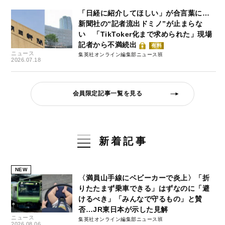
「日経に紹介してほしい」が合言葉に…
新聞社の“記者流出ドミノ”が止まらな
い 「TikToker化まで求められた」現場
記者から不満続出
有料
ニュース
集英社オンライン編集部ニュース班
2026.07.18
会員限定記事一覧を見る
新着記事
NEW
〈満員山手線にベビーカーで炎上〉「折
りたたまず乗車できる」はずなのに「避
けるべき」「みんなで守るもの」と賛
否…JR東日本が示した見解
ニュース
集英社オンライン編集部ニュース班
2026.08.06