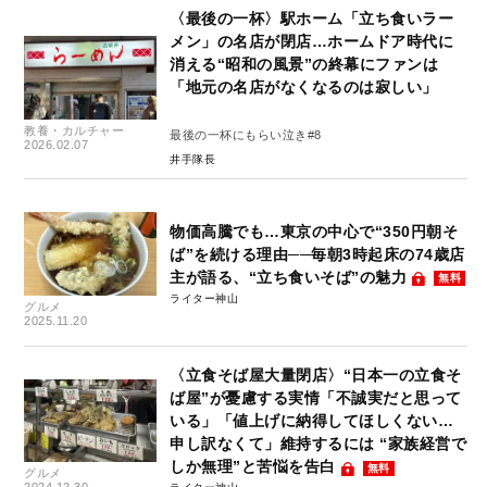
〈最後の一杯〉駅ホーム「立ち食いラー
メン」の名店が閉店…ホームドア時代に
消える“昭和の風景”の終幕にファンは
「地元の名店がなくなるのは寂しい」
教養・カルチャー
最後の一杯にもらい泣き#8
2026.02.07
井手隊長
物価高騰でも…東京の中心で“350円朝そ
ば”を続ける理由──毎朝3時起床の74歳店
主が語る、“立ち食いそば”の魅力
無料
ライター神山
グルメ
2025.11.20
〈立食そば屋大量閉店〉“日本一の立食そ
ば屋”が憂慮する実情「不誠実だと思って
いる」「値上げに納得してほしくない…
申し訳なくて」維持するには “家族経営で
しか無理”と苦悩を告白
無料
グルメ