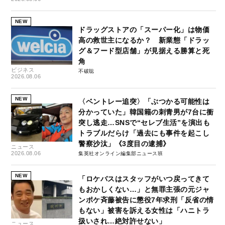
NEW
ドラッグストアの「スーパー化」は物価
高の救世主になるか？ 新業態「ドラッ
グ＆フード型店舗」が見据える勝算と死
角
ビジネス
不破聡
2026.08.06
NEW
〈ベントレー追突〉「ぶつかる可能性は
分かっていた」韓国籍の刺青男が7台に衝
突し逃走…SNSで“セレブ生活”を演出も
トラブルだらけ「過去にも事件を起こし
警察沙汰」《3度目の逮捕》
ニュース
2026.08.06
集英社オンライン編集部ニュース班
NEW
「ロケバスはスタッフがいつ戻ってきて
もおかしくない…」と無罪主張の元ジャ
ンポケ斉藤被告に懲役7年求刑「反省の情
もない」被害を訴える女性は「ハニトラ
扱いされ…絶対許せない」
ニュース