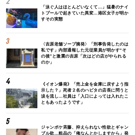
「泳ぐ人はほとんどいなくて…」猛暑のナイ
トプールで起きていた異変…港区女子が明か
すその実態
〈吉原老舗ソープ摘発〉「刑事告発したのは
私です」内部通報した元従業員が明かす“そ
の後”と激震の吉原「次はどの店がやられる
のか」
《イオン爆発》「売上金を金庫に戻すよう指
示した？」死者２名のハビタの店長に問うと
涙を流し…社員は「入口によっては入れたこ
ともあったようです」
ジャンポケ斉藤、抑えられない性欲とギャン
ブル欲…粗品の「俺なんとかしますから」発