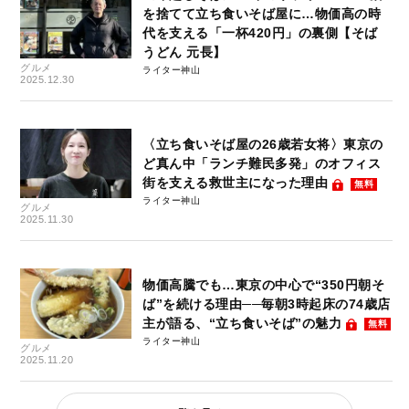
を捨てて立ち食いそば屋に…物価高の時
代を支える「一杯420円」の裏側【そば
うどん 元長】
グルメ
ライター神山
2025.12.30
〈立ち食いそば屋の26歳若女将〉東京の
ど真ん中「ランチ難民多発」のオフィス
街を支える救世主になった理由
無料
ライター神山
グルメ
2025.11.30
物価高騰でも…東京の中心で“350円朝そ
ば”を続ける理由──毎朝3時起床の74歳店
主が語る、“立ち食いそば”の魅力
無料
ライター神山
グルメ
2025.11.20