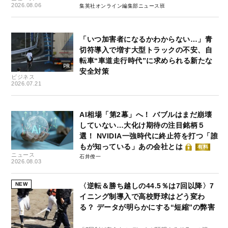
2026.08.06
集英社オンライン編集部ニュース班
「いつ加害者になるかわからない…」青
切符導入で増す大型トラックの不安、自
転車“車道走行時代”に求められる新たな
安全対策
ビジネス
2026.07.21
AI相場「第2幕」へ！ バブルはまだ崩壊
していない…大化け期待の注目銘柄５
選！ NVIDIA一強時代に終止符を打つ「誰
もが知っている」あの会社とは
有料
ニュース
石井僚一
2026.08.03
NEW
〈逆転＆勝ち越しの44.5％は7回以降〉7
イニング制導入で高校野球はどう変わ
る？ データが明らかにする“短縮”の弊害