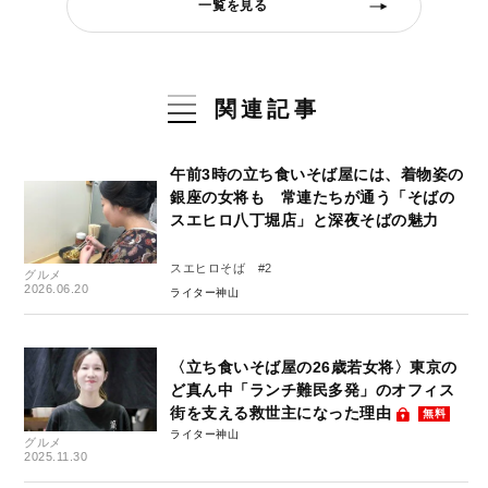
一覧を見る
関連記事
午前3時の立ち食いそば屋には、着物姿の
銀座の女将も 常連たちが通う「そばの
スエヒロ八丁堀店」と深夜そばの魅力
スエヒロそば #2
グルメ
2026.06.20
ライター神山
〈立ち食いそば屋の26歳若女将〉東京の
ど真ん中「ランチ難民多発」のオフィス
街を支える救世主になった理由
無料
ライター神山
グルメ
2025.11.30