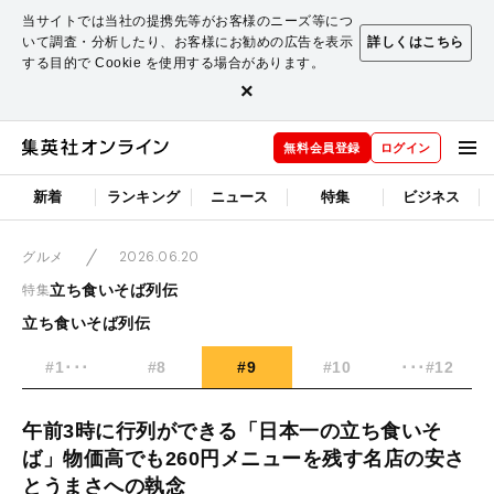
当サイトでは当社の提携先等がお客様のニーズ等につ
いて調査・分析したり、お客様にお勧めの広告を表示
詳しくはこちら
する目的で Cookie を使用する場合があります。
×
無料会員登録
ログイン
新着
ランキング
ニュース
特集
ビジネス
2026.06.20
グルメ
立ち食いそば列伝
特集
立ち食いそば列伝
#1･･･
#8
#9
#10
･･･#12
午前3時に行列ができる「日本一の立ち食いそ
ば」物価高でも260円メニューを残す名店の安さ
とうまさへの執念