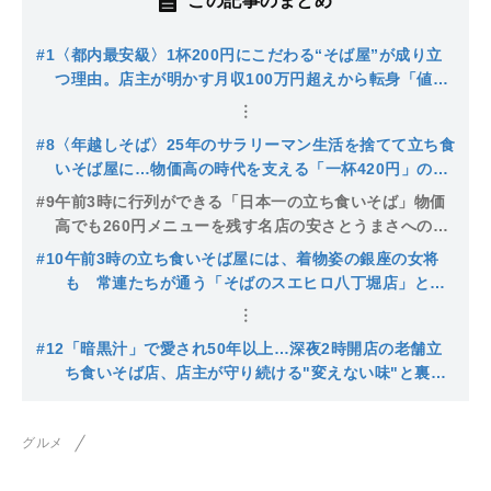
この記事のまとめ
#1
〈都内最安級〉1杯200円にこだわる“そば屋”が成り立
つ理由。店主が明かす月収100万円超えから転身「値上
げをしない理由の一つは…」
#8
〈年越しそば〉25年のサラリーマン生活を捨てて立ち食
いそば屋に…物価高の時代を支える「一杯420円」の裏
側【そば うどん 元長】
#9
午前3時に行列ができる「日本一の立ち食いそば」物価
高でも260円メニューを残す名店の安さとうまさへの執
念
#10
午前3時の立ち食いそば屋には、着物姿の銀座の女将
も 常連たちが通う「そばのスエヒロ八丁堀店」と深
夜そばの魅力
#12
「暗黒汁」で愛され50年以上…深夜2時開店の老舗立
ち食いそば店、店主が守り続ける"変えない味"と裏で
店を支えるAI
グルメ