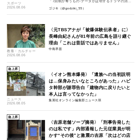
「7回制が奪うもの-データが証明するドラマの消
スポーツ
失-」
2026.08.06
ゴジキ（@godziki_55）
〈元TBSアナが「被爆体験伝承者」に〉
長峰由紀さんが81年前の広島を語り継ぐ
理由「これは昔話ではありません」
中島早苗
教養・カルチャー
2026.08.06
急上昇
〈イオン熊本爆発〉「遺族への当初説明
は…保身みたいなところがあった」ハビ
タ幹部が謝罪告白「建物内に戻りたいと
本人は言ってなかった」
ニュース
集英社オンライン編集部ニュース班
2026.08.05
急上昇
〈吉原老舗ソープ摘発〉「刑事告発した
のは私です」内部通報した元従業員が明
かす“その後”と激震の吉原「次はどの店