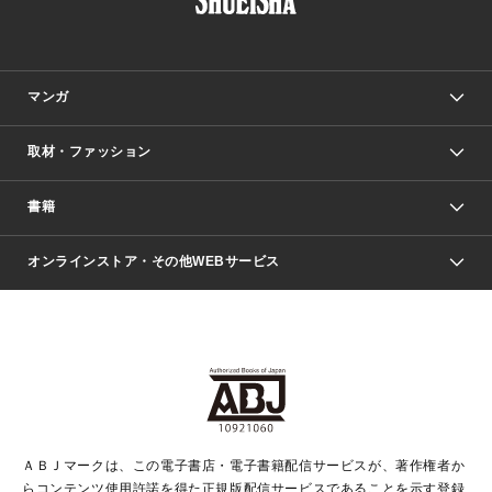
マンガ
取材・ファッション
少年マンガ
週刊少年ジャンプ
書籍
ファッション・美容
青年マンガ
ジャンプSQ.
Seventeen
週刊ヤングジャンプ
オンラインストア・その他WEBサービス
文芸・文庫・総合
芸能・情報・スポーツ
少女マンガ
Vジャンプ
non-no Web
ヤングジャンプ定期購読デジタル
すばる
Myojo
オンラインストア
りぼん
学芸・ノンフィクション・新書
最強ジャンプ
女性マンガ
@BAILA
ヤンジャン＋
小説すばる
週プレNEWS
マーガレット
集英社OTOコンテンツ
集英社 学芸編集部
少年ジャンプ＋
その他WEBサービス
クッキー
ライトノベル・ノベライズ
MAQUIA ONLINE
となりのヤングジャンプ
集英社 文芸ステーション
週プレ グラジャパ！
別冊マーガレット
SHUEISHA MANGA-ART HERITAGE
集英社 ビジネス書
ゼブラック
ココハナ
SHUEISHA ADNAVI
SPUR.JP
集英社Webマガジン Cobalt
グランドジャンプ
web 集英社文庫
キッズ
web Sportiva
マンガMee
ジャンプキャラクターズストア
集英社新書
ジャンプルーキー！
月刊オフィスユー
ＡＢＪマークは、この電子書店・電子書籍配信サービスが、著作権者か
EDITOR'S LAB
LEE
集英社オレンジ文庫
ウルトラジャンプ
青春と読書
パラスポ＋！
らコンテンツ使用許諾を得た正規版配信サービスであることを示す登録
集英社みらい文庫
リマコミ＋