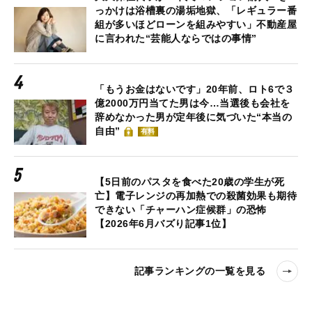
っかけは浴槽裏の湯垢地獄、「レギュラー番
組が多いほどローンを組みやすい」不動産屋
に言われた“芸能人ならではの事情”
「もうお金はないです」20年前、ロト6で３
億2000万円当てた男は今…当選後も会社を
辞めなかった男が定年後に気づいた“本当の
自由”
有料
【5日前のパスタを食べた20歳の学生が死
亡】電子レンジの再加熱での殺菌効果も期待
できない「チャーハン症候群」の恐怖
【2026年6月バズり記事1位】
記事ランキングの一覧を見る