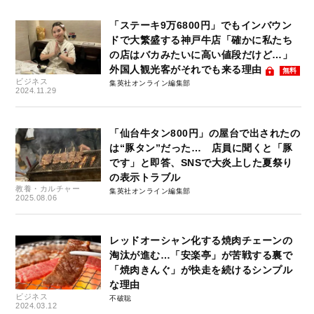
「ステーキ9万6800円」でもインバウン
ドで大繁盛する神戸牛店「確かに私たち
の店はバカみたいに高い値段だけど…」
外国人観光客がそれでも来る理由
無料
ビジネス
集英社オンライン編集部
2024.11.29
「仙台牛タン800円」の屋台で出されたの
は“豚タン”だった… 店員に聞くと「豚
です」と即答、SNSで大炎上した夏祭り
の表示トラブル
教養・カルチャー
集英社オンライン編集部
2025.08.06
レッドオーシャン化する焼肉チェーンの
淘汰が進む…「安楽亭」が苦戦する裏で
「焼肉きんぐ」が快走を続けるシンプル
な理由
ビジネス
不破聡
2024.03.12