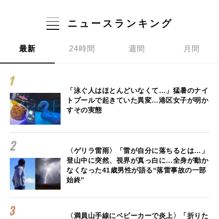
ニュースランキング
最新
24時間
週間
月間
「泳ぐ人はほとんどいなくて…」猛暑のナイ
トプールで起きていた異変…港区女子が明か
すその実態
〈ゲリラ雷雨〉「雷が自分に落ちるとは…」
登山中に突然、視界が真っ白に…全身が動か
なくなった41歳男性が語る“落雷事故の一部
始終”
〈満員山手線にベビーカーで炎上〉「折りた