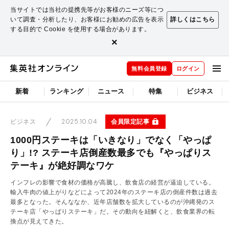
当サイトでは当社の提携先等がお客様のニーズ等につ
いて調査・分析したり、お客様にお勧めの広告を表示
詳しくはこちら
する目的で Cookie を使用する場合があります。
×
無料会員登録
ログイン
新着
ランキング
ニュース
特集
ビジネス
2025.10.04
会員限定記事
ビジネス
1000円ステーキは「いきなり」でなく「やっぱ
り」!? ステーキ店倒産数最多でも『やっぱりス
テーキ』が絶好調なワケ
インフレの影響で食材の価格が高騰し、飲食店の経営が逼迫している。
輸入牛肉の値上がりなどによって2024年のステーキ店の倒産件数は過去
最多となった。そんななか、近年店舗数を拡大しているのが沖縄発のス
テーキ店「やっぱりステーキ」だ。その動向を紐解くと、飲食業界の転
換点が見えてきた。