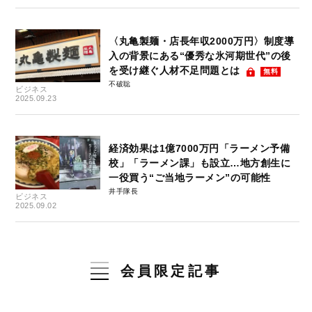
〈丸亀製麺・店長年収2000万円〉制度導
入の背景にある“優秀な氷河期世代”の後
を受け継ぐ人材不足問題とは
無料
不破聡
ビジネス
2025.09.23
経済効果は1億7000万円「ラーメン予備
校」「ラーメン課」も設立…地方創生に
一役買う“ご当地ラーメン”の可能性
井手隊長
ビジネス
2025.09.02
会員限定記事