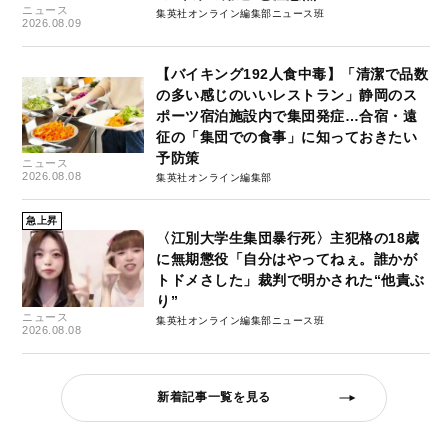
ニュース
集英社オンライン編集部ニュース班
2026.08.09
【バイキング192人食中毒】「清潔で品数
の多い感じのいいレストラン」静岡のス
ポーツ宿泊施設内で集団発症…合宿・遠
征の「集団での食事」に知っておきたい
予防策
ニュース
2026.08.08
集英社オンライン編集部
急上昇
〈江別大学生集団暴行死〉主犯格の18歳
に無期懲役「自分はやってねぇ。誰かが
トドメさした」裁判で明かされた“他責ぶ
り”
ニュース
集英社オンライン編集部ニュース班
2026.08.08
新着記事一覧を見る