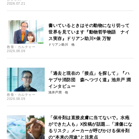
2026.07.21
書いているときはその動物になり切って
世界を見ています『動物哲学物語 ナイ
ス実存』ドリアン助川×俵 万智
ドリアン助川
教養・カルチャー
2026.08.09
「過去と現在の「接点」を探して」『ハ
ヤブサ消防団 森へつづく道』池井戸 潤
インタビュー
池井戸潤
教養・カルチャー
2026.08.09
「保冷剤は直接皮膚に当てないで。水疱
ができた人も」X投稿が話題…「凍傷にな
るリスク」メーカーが呼びかける保冷剤
の“本来の用途”と注意点