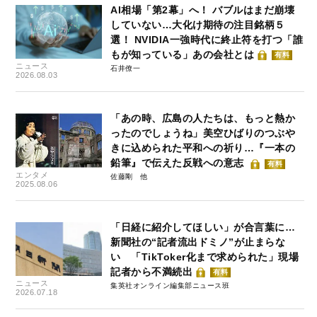
AI相場「第2幕」へ！ バブルはまだ崩壊
していない…大化け期待の注目銘柄５
選！ NVIDIA一強時代に終止符を打つ「誰
もが知っている」あの会社とは
有料
ニュース
石井僚一
2026.08.03
「あの時、広島の人たちは、もっと熱か
ったのでしょうね」美空ひばりのつぶや
きに込められた平和への祈り…『一本の
鉛筆』で伝えた反戦への意志
有料
エンタメ
佐藤剛
2025.08.06
「日経に紹介してほしい」が合言葉に…
新聞社の“記者流出ドミノ”が止まらな
い 「TikToker化まで求められた」現場
記者から不満続出
有料
ニュース
集英社オンライン編集部ニュース班
2026.07.18