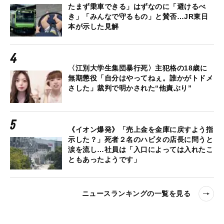
たまず乗車できる」はずなのに「避けるべ
き」「みんなで守るもの」と賛否…JR東日
本が示した見解
〈江別大学生集団暴行死〉主犯格の18歳に
無期懲役「自分はやってねぇ。誰かがトドメ
さした」裁判で明かされた“他責ぶり”
《イオン爆発》「売上金を金庫に戻すよう指
示した？」死者２名のハビタの店長に問うと
涙を流し…社員は「入口によっては入れたこ
ともあったようです」
ニュースランキングの一覧を見る