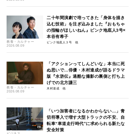
二十年間演劇で培ってきた「身体を描き
込む技術」を注ぎ込みました『おもちゃ
の指輪がほしいねん』ピンク地底人3号×
本谷有希子
教養・カルチャー
ピンク地底人３号
2026.08.09
「アクションってしんどいな」本当に死
ぬ思いで…俳優・木村達成が語るドラマ
版『水滸伝』過酷な撮影の裏側と打ち上
げでの北方謙三
教養・カルチャー
木村達成
2026.08.09
「いつ加害者になるかわからない…」青
切符導入で増す大型トラックの不安、自
転車“車道走行時代”に求められる新たな
安全対策
ビジネス