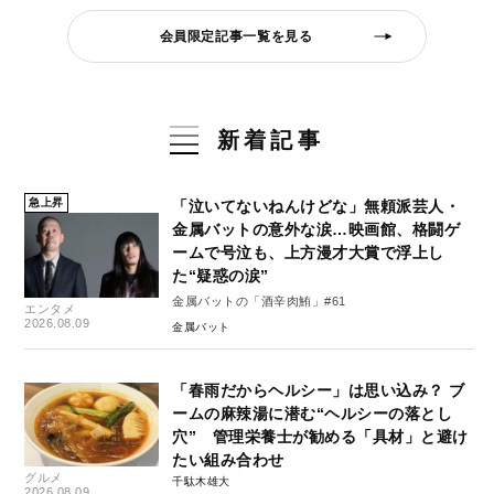
会員限定記事一覧を見る
新着記事
急上昇
「泣いてないねんけどな」無頼派芸人・
金属バットの意外な涙…映画館、格闘ゲ
ームで号泣も、上方漫才大賞で浮上し
た“疑惑の涙”
金属バットの「酒辛肉鮪」#61
エンタメ
2026.08.09
金属バット
「春雨だからヘルシー」は思い込み？ ブ
ームの麻辣湯に潜む“ヘルシーの落とし
穴” 管理栄養士が勧める「具材」と避け
たい組み合わせ
グルメ
千駄木雄大
2026.08.09