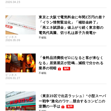
2026.04.23
東京と大阪で電気料金に年間2万円の差？
「イラン情勢緊迫化」「補助金終了」
「再エネ賦課金」値上がり続く東京都の
電気代高騰、切り札は原子力発電か
ビジネス
不破聡
2026.05.09
「食料品消費税ゼロになると客が来なく
なる」居酒屋店が悲鳴…減税で分かれる
業界の明暗
無料
不破聡
ビジネス
2026.01.27
〈東京23区で出店ラッシュ〉“小型スーパ
ー戦争”激化のワケ…競合するコンビニの
逆襲の一手は
無料