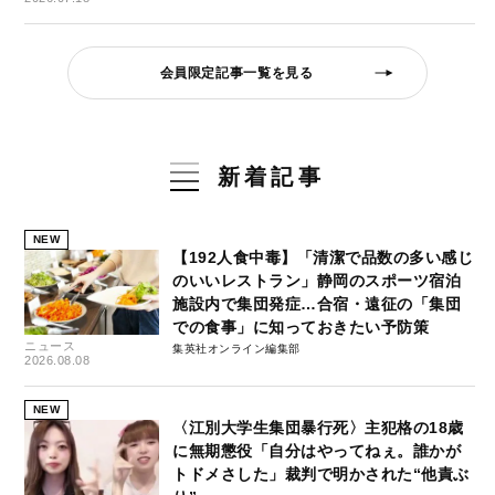
会員限定記事一覧を見る
新着記事
NEW
【192人食中毒】「清潔で品数の多い感じ
のいいレストラン」静岡のスポーツ宿泊
施設内で集団発症…合宿・遠征の「集団
での食事」に知っておきたい予防策
ニュース
集英社オンライン編集部
2026.08.08
NEW
〈江別大学生集団暴行死〉主犯格の18歳
に無期懲役「自分はやってねぇ。誰かが
トドメさした」裁判で明かされた“他責ぶ