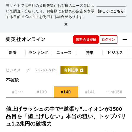
当サイトでは当社の提携先等がお客様のニーズ等につ
いて調査・分析したり、お客様にお勧めの広告を表示
詳しくはこちら
する目的で Cookie を使用する場合があります。
×
無料会員登録
ログイン
新着
ランキング
ニュース
特集
ビジネス
2026.05.15
有料記事
ビジネス
不破聡
#1･･･
#139
#140
#141
･･･#150
値上げラッシュの中で“逆張り”…イオンが3500
品目を「値上げしない」本当の狙い、トップバリ
ュ1.2兆円の破壊力