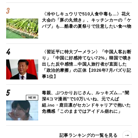
〈冷やしキュウリで510人食中毒も…〉花火
大会の「豚の丸焼き」、キッチンカーの「ケ
バブ」も…酷暑の夏祭りで注意したい食べ物
〈習近平に特大ブーメラン〉「中国人客お断
り」「中国に好感持てない72%」韓国で噴き
出した反中感情…中国人旅行者が直面した
「政治的摩擦」の正体【2026年7月バズり記
事1位】
毒親、ぶつかりおじさん、ルッキズム…“闇
NEW
深4コマ漫画”で10万いいね、元でんぱ
組.inc・鹿目凛がセカンドキャリアで抱いた
危機感「このままではアイドル崩れに」
記事ランキングの一覧を見る