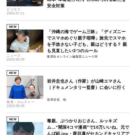
安全対策
ビジネス
2026.07.21
NEW
「沖縄の海でゲーム三昧」「ディズニー
でスマホめぐり親子喧嘩」旅先でスマホ
を手放さない子ども、親はどうする？ 親
も見直したい3つのルール
ニュース
集英社オンライン編集部ニュース班
2026.08.08
NEW
岩井圭也さん（作家）が山崎エマさん
（ドキュメンタリー監督）に会いに行く
岩井圭也
教養・カルチャー
2026.08.08
NEW
毒親、ぶつかりおじさん、ルッキズ
ム…“闇深4コマ漫画”で10万いいね、元で
んぱ組.inc・鹿目凛がセカンドキャリアで