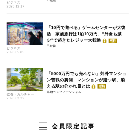
不破聡
ビジネス
2025.12.17
「10円で遊べる」ゲームセンターが大復
活…家族旅行は1泊10万円、“外食も減
少”で起きたレジャー大転換
有料
不破聡
ビジネス
2026.05.05
「5000万円でも売れない」郊外マンショ
ン苦戦の裏側…マンションが建つ駅、消
える駅の分かれ目とは
有料
築地コンフィデンシャル
教養・カルチャー
2026.03.22
会員限定記事