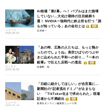
AI相場「第2幕」へ！ バブルはまだ崩壊
していない…大化け期待の注目銘柄５
選！ NVIDIA一強時代に終止符を打つ「誰
もが知っている」あの会社とは
有料
ニュース
石井僚一
2026.08.03
「あの時、広島の人たちは、もっと熱か
ったのでしょうね」美空ひばりのつぶや
きに込められた平和への祈り…『一本の
鉛筆』で伝えた反戦への意志
有料
エンタメ
佐藤剛
2025.08.06
「日経に紹介してほしい」が合言葉に…
新聞社の“記者流出ドミノ”が止まらな
い 「TikToker化まで求められた」現場
記者から不満続出
有料
ニュース
集英社オンライン編集部ニュース班
2026.07.18