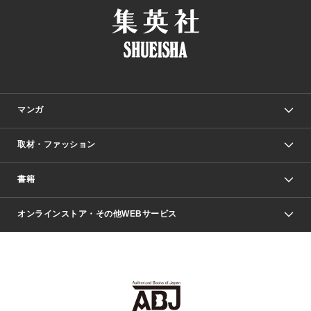
マンガ
取材・ファッション
少年マンガ
週刊少年ジャンプ
書籍
ファッション・美容
青年マンガ
ジャンプSQ.
Seventeen
週刊ヤングジャンプ
オンラインストア・その他WEBサービス
文芸・文庫・総合
芸能・情報・スポーツ
少女マンガ
Vジャンプ
non-no Web
ヤングジャンプ定期購読デジタル
すばる
Myojo
オンラインストア
りぼん
学芸・ノンフィクション・新書
最強ジャンプ
女性マンガ
@BAILA
ヤンジャン＋
小説すばる
週プレNEWS
マーガレット
集英社OTOコンテンツ
集英社 学芸編集部
少年ジャンプ＋
その他WEBサービス
クッキー
ライトノベル・ノベライズ
MAQUIA ONLINE
となりのヤングジャンプ
集英社 文芸ステーション
週プレ グラジャパ！
別冊マーガレット
SHUEISHA MANGA-ART HERITAGE
集英社 ビジネス書