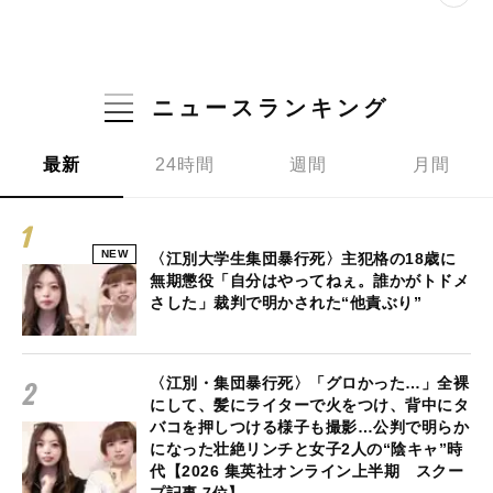
ニュースランキング
最新
24時間
週間
月間
NEW
〈江別大学生集団暴行死〉主犯格の18歳に
無期懲役「自分はやってねぇ。誰かがトドメ
さした」裁判で明かされた“他責ぶり”
〈江別・集団暴行死〉「グロかった…」全裸
にして、髪にライターで火をつけ、背中にタ
バコを押しつける様子も撮影…公判で明らか
になった壮絶リンチと女子2人の“陰キャ”時
代【2026 集英社オンライン上半期 スクー
プ記事 7位】