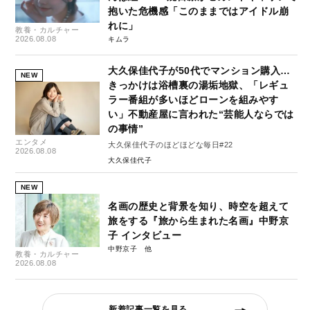
抱いた危機感「このままではアイドル崩
れに」
教養・カルチャー
2026.08.08
キムラ
大久保佳代子が50代でマンション購入…
NEW
きっかけは浴槽裏の湯垢地獄、「レギュ
ラー番組が多いほどローンを組みやす
い」不動産屋に言われた“芸能人ならでは
の事情”
エンタメ
大久保佳代子のほどほどな毎日#22
2026.08.08
大久保佳代子
NEW
名画の歴史と背景を知り、時空を超えて
旅をする『旅から生まれた名画』中野京
子 インタビュー
中野京子
教養・カルチャー
2026.08.08
新着記事一覧を見る