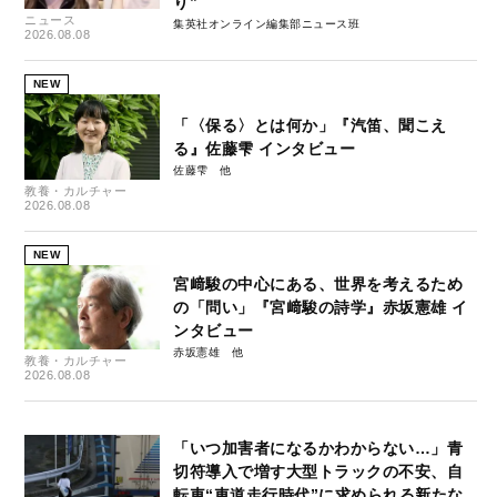
り”
ニュース
集英社オンライン編集部ニュース班
2026.08.08
NEW
「〈保る〉とは何か」『汽笛、聞こえ
る』佐藤雫 インタビュー
佐藤雫
教養・カルチャー
2026.08.08
NEW
宮﨑駿の中心にある、世界を考えるため
の「問い」『宮﨑駿の詩学』赤坂憲雄 イ
ンタビュー
赤坂憲雄
教養・カルチャー
2026.08.08
「いつ加害者になるかわからない…」青
切符導入で増す大型トラックの不安、自
転車“車道走行時代”に求められる新たな