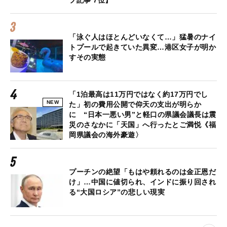
「泳ぐ人はほとんどいなくて…」猛暑のナイ
トプールで起きていた異変…港区女子が明か
すその実態
「1泊最高は11万円ではなく約17万円でし
NEW
た」初の費用公開で仰天の支出が明らか
に “日本一悪い男”と軽口の県議会議長は震
災のさなかに「天国」へ行ったとご満悦《福
岡県議会の海外豪遊〉
プーチンの絶望「もはや頼れるのは金正恩だ
け」…中国に値切られ、インドに振り回され
る“大国ロシア”の悲しい現実