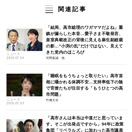
関連記事
「結局、高市総理のワガママだよね」重
鎮が漏らした本音…愛子さま不敬発言、
皇室典範改正の背後に見える麻生副総裁
の影…“小渕の乱”だけではない、見えて
きた党内のほころび
ニュース
2026.07.04
河野嘉誠
「睡眠をもうちょっと取りたい」高市首
相に囁かれる体調不安…支持率低下の陰
で官僚たちが注目する「もうひとつの高
市問題」
ニュース
竹橋大吉
2026.07.03
「高市さんは本当は中道だと思っていま
す。そこが出発点ですから」94年に政策
集団「リベラルズ」に加わった高市議員