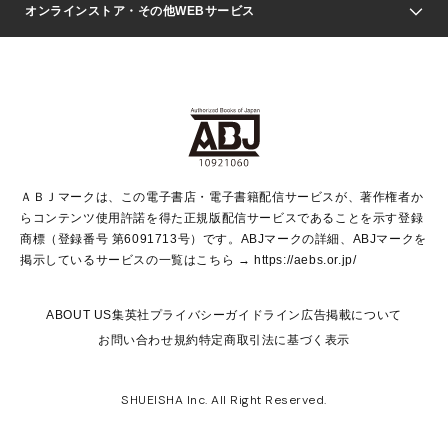
Seventeen
週刊ヤングジャンプ
オンラインストア・その他WEBサービス
文芸・文庫・総合
芸能・情報・スポーツ
少女マンガ
Vジャンプ
non-no Web
ヤングジャンプ定期購読デジタル
すばる
Myojo
オンラインストア
りぼん
学芸・ノンフィクション・新書
最強ジャンプ
女性マンガ
@BAILA
ヤンジャン＋
小説すばる
週プレNEWS
マーガレット
集英社OTOコンテンツ
集英社 学芸編集部
少年ジャンプ＋
その他WEBサービス
クッキー
ライトノベル・ノベライズ
MAQUIA ONLINE
となりのヤングジャンプ
集英社 文芸ステーション
週プレ グラジャパ！
別冊マーガレット
SHUEISHA MANGA-ART HERITAGE
集英社 ビジネス書
ゼブラック
ココハナ
SHUEISHA ADNAVI
SPUR.JP
集英社Webマガジン Cobalt
グランドジャンプ
web 集英社文庫
キッズ
web Sportiva
マンガMee
ジャンプキャラクターズストア
集英社新書
ジャンプルーキー！
月刊オフィスユー
ＡＢＪマークは、この電子書店・電子書籍配信サービスが、著作権者か
EDITOR'S LAB
LEE
集英社オレンジ文庫
ウルトラジャンプ
青春と読書
パラスポ＋！
らコンテンツ使用許諾を得た正規版配信サービスであることを示す登録
集英社みらい文庫
リマコミ＋
HAPPY PLUS STORE
集英社新書プラス
ジャンプTOON
商標（登録番号 第6091713号）です。ABJマークの詳細、ABJマークを
Marisol
シフォン文庫
アジア人物史
S-KIDS.LAND
マンガMeets
掲示しているサービスの一覧はこちら →
https://aebs.or.jp/
shueisha vox
よみタイ
S-MANGA
Web éclat
ダッシュエックス文庫
LEEマルシェ
kotoba
集英社ジャンプリミックス
ABOUT US
集英社プライバシーガイドライン
広告掲載について
T JAPAN:The New York Times Style Magazine
JUMP j BOOKS
お問い合わせ
規約
特定商取引法に基づく表示
SHOP Marisol
e!集英社
集英社コミック文庫
集英社女性誌ポータル
éclat premium
imidas
MEN'S NON-NO WEB
SHUEISHA Inc. All Right Reserved.
mirabella
UOMO