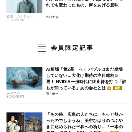
れでも変わったもの、声をあげる意味
教養・カルチャー
谷口太規
2026.05.26
会員限定記事
AI相場「第2幕」へ！ バブルはまだ崩壊
していない…大化け期待の注目銘柄５
選！ NVIDIA一強時代に終止符を打つ「誰
もが知っている」あの会社とは
有料
ニュース
石井僚一
2026.08.03
「あの時、広島の人たちは、もっと熱か
ったのでしょうね」美空ひばりのつぶや
きに込められた平和への祈り…『一本の