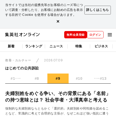
当サイトでは当社の提携先等がお客様のニーズ等につ
いて調査・分析したり、お客様にお勧めの広告を表示
詳しくはこちら
する目的で Cookie を使用する場合があります。
×
無料会員登録
ログイン
新着
ランキング
ニュース
特集
ビジネス
2026.07.09
教養・カルチャー
はじめての公共訴訟
#1･･･
#8
#9
#10
･･･#13
夫婦別姓をめぐる争い、その背景にある「名前」
の持つ意味とは？ 社会学者・大澤真幸と考える
強制的な夫婦別姓ならともかく「選択的」夫婦別姓や同性婚を認めるこ
となど、常識的に考えて合理的な主張が、なぜこれほど強い抵抗に遭う