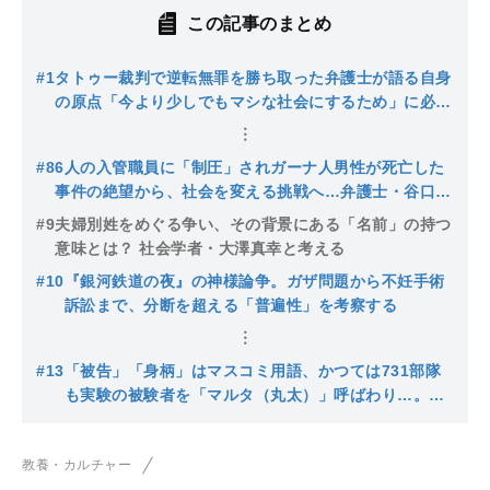
この記事のまとめ
#1
タトゥー裁判で逆転無罪を勝ち取った弁護士が語る自身
の原点「今より少しでもマシな社会にするため」に必要
な公共訴訟とは？
#8
6人の入管職員に「制圧」されガーナ人男性が死亡した
事件の絶望から、社会を変える挑戦へ…弁護士・谷口太
規が公共訴訟に取り組むワケ
#9
夫婦別姓をめぐる争い、その背景にある「名前」の持つ
意味とは？ 社会学者・大澤真幸と考える
#10
『銀河鉄道の夜』の神様論争。ガザ問題から不妊手術
訴訟まで、分断を超える「普遍性」を考察する
#13
「被告」「身柄」はマスコミ用語、かつては731部隊
も実験の被験者を「マルタ（丸太）」呼ばわり…。ジ
ェノサイドを産む言葉の暴力性と「会話」の可能性。
どうすれば共に社会で生きられるのか？
教養・カルチャー