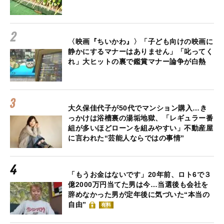
〈映画『ちいかわ』〉「子ども向けの映画に
静かにするマナーはありません」「叱ってく
れ」大ヒットの裏で鑑賞マナー論争が白熱
大久保佳代子が50代でマンション購入…き
っかけは浴槽裏の湯垢地獄、「レギュラー番
組が多いほどローンを組みやすい」不動産屋
に言われた“芸能人ならではの事情”
「もうお金はないです」20年前、ロト6で３
億2000万円当てた男は今…当選後も会社を
辞めなかった男が定年後に気づいた“本当の
自由”
有料