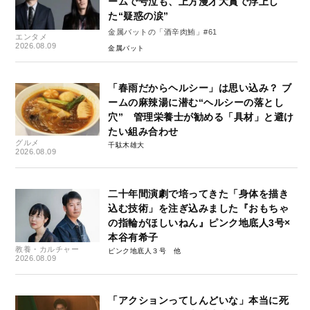
ームで号泣も、上方漫才大賞で浮上し
た“疑惑の涙”
金属バットの「酒辛肉鮪」#61
エンタメ
2026.08.09
金属バット
「春雨だからヘルシー」は思い込み？ ブ
ームの麻辣湯に潜む“ヘルシーの落とし
穴” 管理栄養士が勧める「具材」と避け
たい組み合わせ
グルメ
千駄木雄大
2026.08.09
二十年間演劇で培ってきた「身体を描き
込む技術」を注ぎ込みました『おもちゃ
の指輪がほしいねん』ピンク地底人3号×
本谷有希子
教養・カルチャー
ピンク地底人３号
2026.08.09
「アクションってしんどいな」本当に死