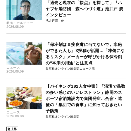
「過去と現在の「接点」を探して」『ハ
ヤブサ消防団 森へつづく道』池井戸 潤
インタビュー
池井戸潤
教養・カルチャー
2026.08.09
「保冷剤は直接皮膚に当てないで。水疱
ができた人も」X投稿が話題…「凍傷にな
るリスク」メーカーが呼びかける保冷剤
の“本来の用途”と注意点
ニュース
集英社オンライン編集部ニュース班
2026.08.09
【バイキング192人食中毒】「清潔で品数
の多い感じのいいレストラン」静岡のス
ポーツ宿泊施設内で集団発症…合宿・遠
征の「集団での食事」に知っておきたい
予防策
ニュース
2026.08.08
集英社オンライン編集部
急上昇