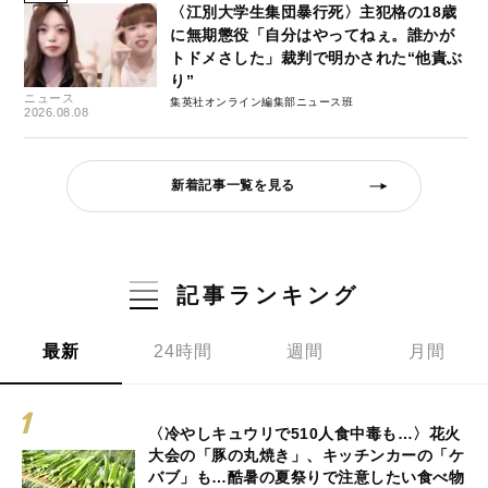
〈江別大学生集団暴行死〉主犯格の18歳
に無期懲役「自分はやってねぇ。誰かが
トドメさした」裁判で明かされた“他責ぶ
り”
ニュース
集英社オンライン編集部ニュース班
2026.08.08
新着記事一覧を見る
記事ランキング
最新
24時間
週間
月間
〈冷やしキュウリで510人食中毒も…〉花火
大会の「豚の丸焼き」、キッチンカーの「ケ
バブ」も…酷暑の夏祭りで注意したい食べ物