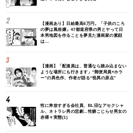
【漫画あり】日給最高6万円。「子供のころ
の夢は風俗嬢」47都道府県の男とヤって日
本男地図を作ることを夢見た漫画家の素顔
は…
【漫画】「配達員は、普通なら踏み込まない
ような場所にも行きます」“郵便局員×ホラ
ー”の異色作、作者が語る“怪異の原点”
性に奔放すぎる会社員、BL沼なアセクシャ
ル、ネトラレ男の悲劇…性癖こじらせ男女の
赤裸々実態(1)