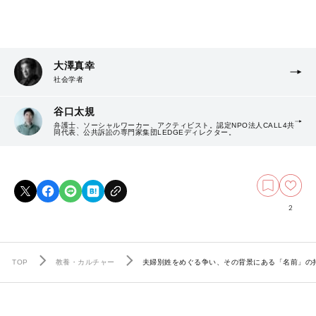
大澤真幸
社会学者
谷口太規
弁護士、ソーシャルワーカー、アクティビスト。認定NPO法人CALL4共
同代表、公共訴訟の専門家集団LEDGEディレクター。
2
TOP
教養・カルチャー
夫婦別姓をめぐる争い、その背景にある「名前」の