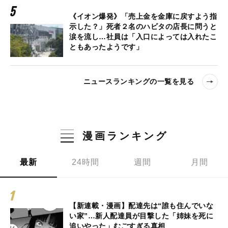
《イオン爆発》「売上金を金庫に戻すよう指
示した？」死者２名のハビタの店長に問うと
涙を流し…社員は「入口によっては入れたこ
ともあったようです」
ニュースランキングの一覧を見る
漫画ランキング
最新
24時間
週間
月間
【新連載・漫画】配達先は“誰も住んでいな
い家”…新人配達員が目撃した「姉妹を死に
追いやった」むごすぎる真相