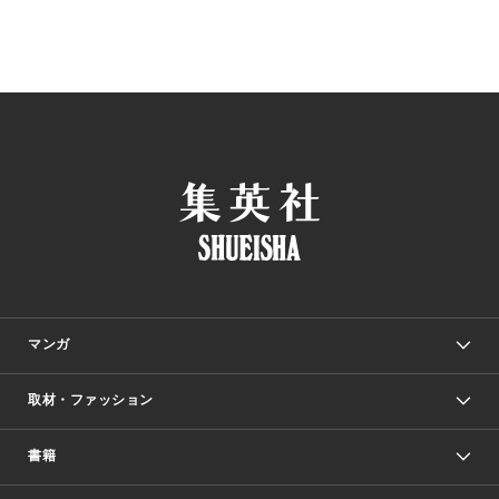
マンガ
取材・ファッション
少年マンガ
週刊少年ジャンプ
書籍
ファッション・美容
青年マンガ
ジャンプSQ.