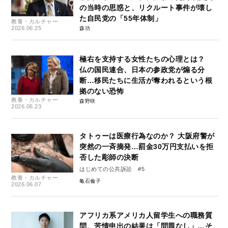
の当時の思惑と、リクルート事件が壊し
た自民党の「55年体制」
教養・カルチャー
2026.06.25
森功
極右を支持する女性たちの心理とは？
仏の国民連合、日本の参政党が煽る分
断…移民たちに生活が奪われるという根
拠のない恐怖
教養・カルチャー
森野咲
2026.06.23
タトゥーは医療行為なのか？ 大阪府警が
突然の一斉摘発…罰金30万円支払いを拒
否した彫師の決断
はじめての公共訴訟 #5
教養・カルチャー
亀石倫子
2026.06.07
アフリカ系アメリカ人留学生への職務質
問、苦情申出の結果は「問題なし」…そ