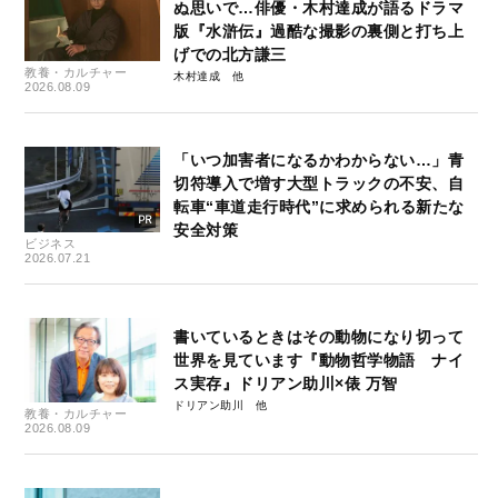
ぬ思いで…俳優・木村達成が語るドラマ
版『水滸伝』過酷な撮影の裏側と打ち上
げでの北方謙三
教養・カルチャー
木村達成
2026.08.09
「いつ加害者になるかわからない…」青
切符導入で増す大型トラックの不安、自
転車“車道走行時代”に求められる新たな
安全対策
ビジネス
2026.07.21
書いているときはその動物になり切って
世界を見ています『動物哲学物語 ナイ
ス実存』ドリアン助川×俵 万智
ドリアン助川
教養・カルチャー
2026.08.09