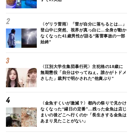
〈ゲリラ雷雨〉「雷が自分に落ちるとは…」
登山中に突然、視界が真っ白に…全身が動か
なくなった41歳男性が語る“落雷事故の一部
始終”
〈江別大学生集団暴行死〉主犯格の18歳に
無期懲役「自分はやってねぇ。誰かがトドメ
さした」裁判で明かされた“他責ぶり”
〈金魚すくいが激減？〉都内の祭りで見かけ
なくなった“縁日の定番”…残った金魚は店じ
まいの後どこへ行くのか「長生きする金魚は
あまり見たことがない」