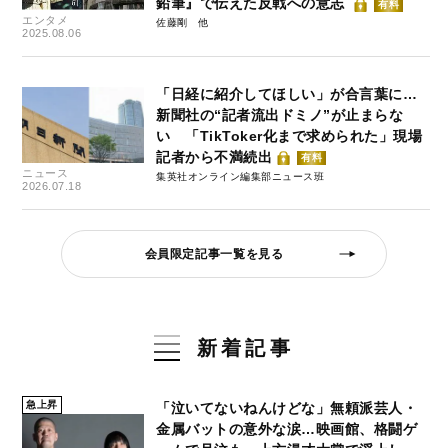
鉛筆』で伝えた反戦への意志
有料
エンタメ
佐藤剛
2025.08.06
「日経に紹介してほしい」が合言葉に…
新聞社の“記者流出ドミノ”が止まらな
い 「TikToker化まで求められた」現場
記者から不満続出
有料
ニュース
集英社オンライン編集部ニュース班
2026.07.18
会員限定記事一覧を見る
新着記事
急上昇
「泣いてないねんけどな」無頼派芸人・
金属バットの意外な涙…映画館、格闘ゲ