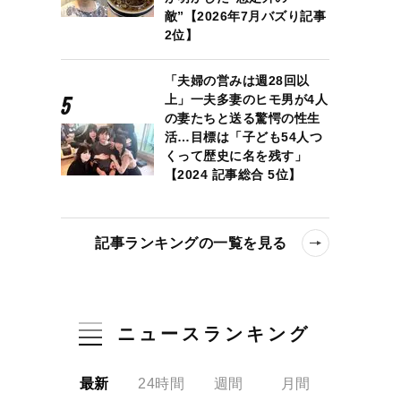
敵”【2026年7月バズり記事
2位】
「夫婦の営みは週28回以
上」一夫多妻のヒモ男が4人
の妻たちと送る驚愕の性生
活…目標は「子ども54人つ
くって歴史に名を残す」
【2024 記事総合 5位】
記事ランキングの一覧を見る
ニュースランキング
最新
24時間
週間
月間