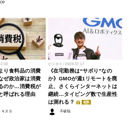
POP
02.03
ビジネス
2026.07.17
より食料品の消費
《在宅勤務は“サボり”なの
なぜ政治家は消費
か》GMOが週1リモートを廃
るのか…消費税が
止、さくらインターネットは
と呼ばれる理由
継続…タイピング数で生産性
は測れる？
有料
・キヌヨ
不破聡