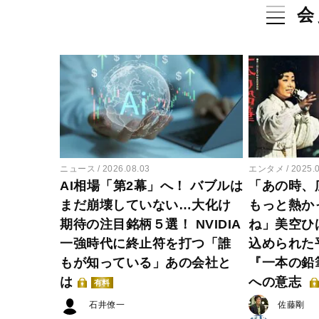
会
ニュース
2026.08.03
エンタメ
2025.
AI相場「第2幕」へ！ バブルは
「あの時、
まだ崩壊していない…大化け
もっと熱か
期待の注目銘柄５選！ NVIDIA
ね」美空ひ
一強時代に終止符を打つ「誰
込められた
もが知っている」あの会社と
『一本の鉛
は
への意志
有料
石井僚一
佐藤剛