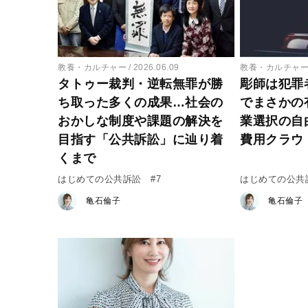
教養・カルチャー
2026.06.09
教養・カルチャ
タトゥー裁判・逆転無罪が勝
彫師は犯罪
ち取った多くの成果…社会の
でまさかの
おかしな制度や課題の解決を
業選択の自
目指す「公共訴訟」に辿り着
費用クラウ
くまで
はじめての公共訴訟 #7
はじめての公共
亀石倫子
亀石倫子