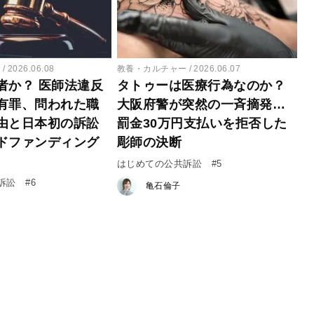
ー
2026.06.08
教養・カルチャー
2026.06.07
者か？ 医師法違反
タトゥーは医療行為なのか？
有罪、問われた職
大阪府警が突然の一斉摘発…
由と日本初の訴訟
罰金30万円支払いを拒否した
ドファンディング
彫師の決断
はじめての公共訴訟 #5
訴訟 #6
亀石倫子