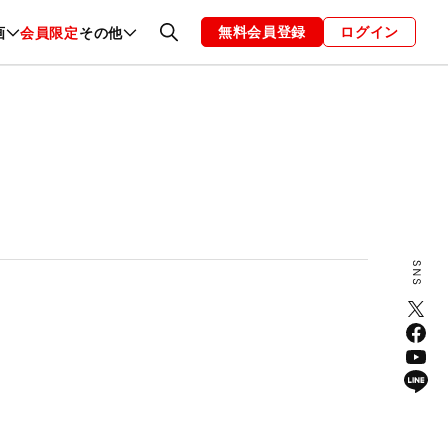
無料会員登録
ログイン
画
会員限定
その他
ファッション
恋愛・結婚
編集部
お知らせ