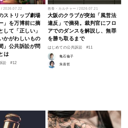
ー
2026.07.22
教養・カルチャー
2026.07.21
のストリップ劇場
大阪のクラブが突如「風営法
ー」を万博前に摘
違反」で摘発。裁判官にフロ
として「正しい」
アでのダンスを解説し、無罪
いかがわしいもの
を勝ち取るまで
間」公共訴訟が問
はじめての公共訴訟 #11
とは
亀石倫子
訟 #12
朱喜哲