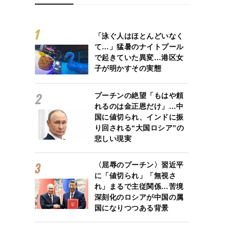
「泳ぐ人はほとんどいなく
て…」猛暑のナイトプール
で起きていた異変…港区女
子が明かすその実態
プーチンの絶望「もはや頼
れるのは金正恩だけ」…中
国に値切られ、インドに振
り回される“大国ロシア”の
悲しい現実
〈屈辱のプーチン〉習近平
に「値切られ」「無視さ
れ」まるで主従関係…苦境
深刻化のロシアが中国の属
国になりつつある背景