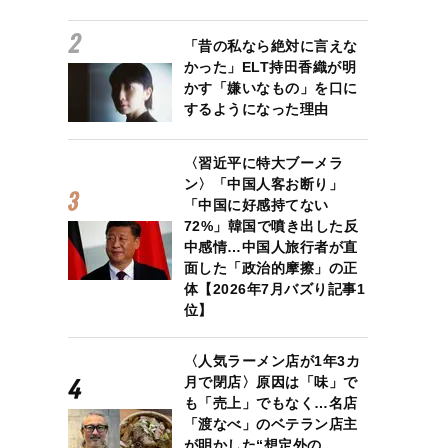
「昔の私なら絶対に言えな
かった」ELT持田香織が明
かす「嫌いなもの」を口に
するようになった理由
〈習近平に特大ブーメラ
ン〉「中国人客お断り」
「中国に好感持てない
72%」韓国で噴き出した反
中感情…中国人旅行者が直
面した「政治的摩擦」の正
体【2026年7月バズり記事1
位】
〈人気ラーメン店が1年3カ
月で閉店〉原因は「味」で
も「売上」でもなく…名店
「渡なべ」のベテラン店主
が明かした“想定外の