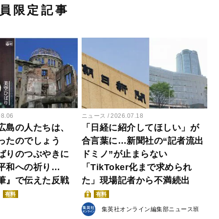
員限定記事
08.06
ニュース
2026.07.18
広島の人たちは、
「日経に紹介してほしい」が
ったのでしょう
合言葉に…新聞社の“記者流出
ばりのつぶやきに
ドミノ”が止まらない
平和への祈り…
「TikToker化まで求められ
筆』で伝えた反戦
た」現場記者から不満続出
有料
有料
集英社オンライン編集部ニュース班