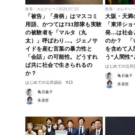
教養・カルチャー
2026.07.23
教養・カルチャ
「被告」「身柄」はマスコミ
大阪・天満
用語、かつては731部隊も実験
「東洋ショ
の被験者を「マルタ（丸
発…は社会
太）」呼ばわり…。ジェノサ
のか？ 「
イドを産む言葉の暴力性と
を含めて人
「会話」の可能性。どうすれ
う”人間性”
ば共に社会で生きられるの
はじめての公共訴
か？
亀石倫子
はじめての公共訴訟 #13
朱喜哲
亀石倫子
朱喜哲