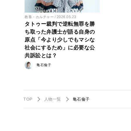
教養・カルチャー
2026.05.23
タトゥー裁判で逆転無罪を勝
ち取った弁護士が語る自身の
原点「今より少しでもマシな
社会にするため」に必要な公
共訴訟とは？
亀石倫子
TOP
人物一覧
亀石倫子