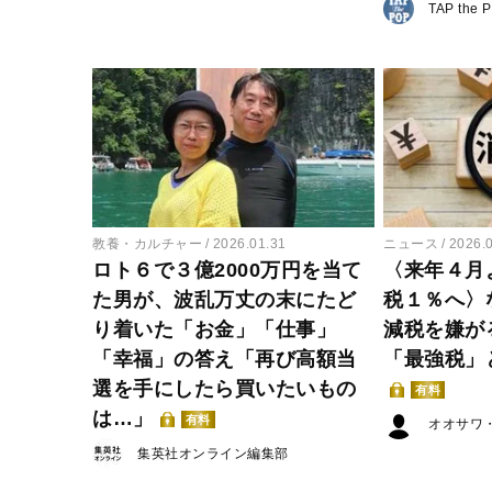
TAP the 
教養・カルチャー
2026.01.31
ニュース
2026.
ロト６で３億2000万円を当て
〈来年４月
た男が、波乱万丈の末にたど
税１％へ〉
り着いた「お金」「仕事」
減税を嫌が
「幸福」の答え「再び高額当
「最強税」
選を手にしたら買いたいもの
有料
は…」
有料
オオサワ
集英社オンライン編集部