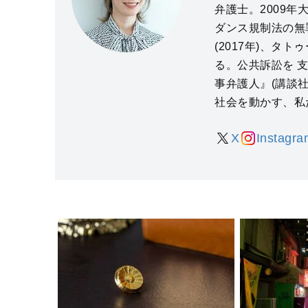
弁護士。2009
ダンス規制法の無罪
(2017年)、タ
る。公共訴訟を 
事弁護人』(講談社
社会を動かす、私
X
Instagra