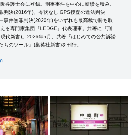
年大阪弁護士会に登録。刑事事件を中心に研鑽を積み、
判決(2016年)、令状なし GPS捜査の違法判決
トゥー事件無罪判決(2020年)をいずれも最高裁で勝ち取
支える専門家集団『LEDGE』代表理事。共著に『刑
現代新書)。2026年5月、共著『はじめての公共訴訟
たちのツール』(集英社新書)を刊行。
m