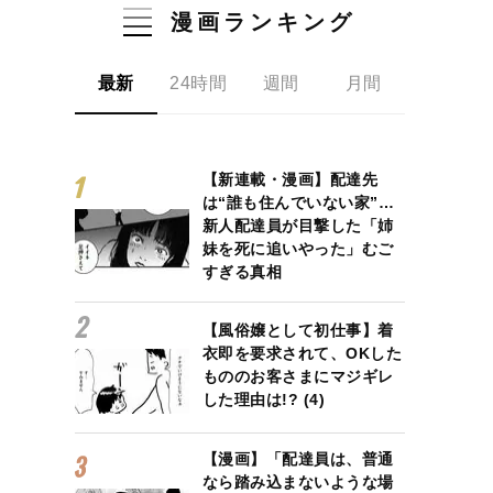
漫画ランキング
最新
24時間
週間
月間
【新連載・漫画】配達先
は“誰も住んでいない家”…
新人配達員が目撃した「姉
妹を死に追いやった」むご
すぎる真相
【風俗嬢として初仕事】着
衣即を要求されて、OKした
もののお客さまにマジギレ
した理由は!? (4)
【漫画】「配達員は、普通
なら踏み込まないような場