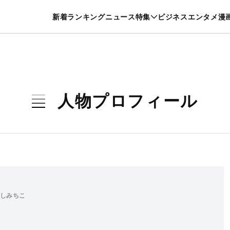
特集一覧を見る
漫画一覧を見る
新着
ランキング
ニュース
特集
ビジネス
エンタメ
漫
養・カルチャー
暮らし
スポーツ
ヘルスケア
美容
グルメ
人物プロフィール
しみちこ