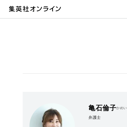
教
亀石倫子
かめい
弁護士