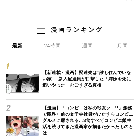
漫画ランキング
最新
24時間
週間
月間
【新連載・漫画】配達先は“誰も住んでいな
い家”…新人配達員が目撃した「姉妹を死に
追いやった」むごすぎる真相
【漫画】「コンビニは私の戦友ッ…!!」激務
で限界寸前の女子会社員がひたすらコンビニ
グルメに癒される…3食すべてコンビニ飯生
活を続けてきた漫画家が描きたかったものと
は