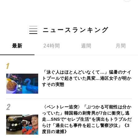
ニュースランキング
最新
24時間
週間
月間
「泳ぐ人はほとんどいなくて…」猛暑のナイ
トプールで起きていた異変…港区女子が明か
すその実態
〈ベントレー追突〉「ぶつかる可能性は分か
っていた」韓国籍の刺青男が7台に衝突し逃
走…SNSで“セレブ生活”を演出もトラブルだ
らけ「過去にも事件を起こし警察沙汰」《3
度目の逮捕》