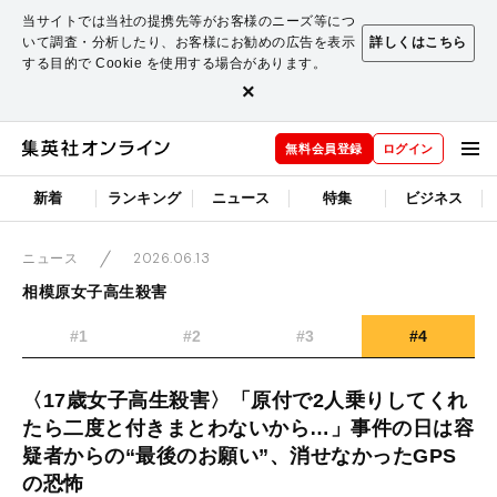
当サイトでは当社の提携先等がお客様のニーズ等につ
いて調査・分析したり、お客様にお勧めの広告を表示
詳しくはこちら
する目的で Cookie を使用する場合があります。
×
無料会員登録
ログイン
新着
ランキング
ニュース
特集
ビジネス
2026.06.13
ニュース
相模原女子高生殺害
#1
#2
#3
#4
〈17歳女子高生殺害〉「原付で2人乗りしてくれ
たら二度と付きまとわないから…」事件の日は容
疑者からの“最後のお願い”、消せなかったGPS
の恐怖