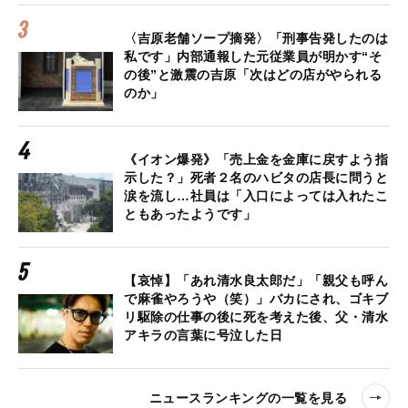
〈吉原老舗ソープ摘発〉「刑事告発したのは
私です」内部通報した元従業員が明かす“そ
の後”と激震の吉原「次はどの店がやられる
のか」
《イオン爆発》「売上金を金庫に戻すよう指
示した？」死者２名のハビタの店長に問うと
涙を流し…社員は「入口によっては入れたこ
ともあったようです」
【哀悼】「あれ清水良太郎だ」「親父も呼ん
で麻雀やろうや（笑）」バカにされ、ゴキブ
リ駆除の仕事の後に死を考えた後、父・清水
アキラの言葉に号泣した日
ニュースランキングの一覧を見る