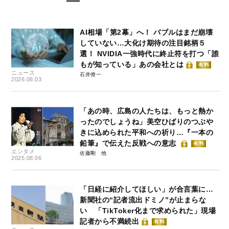
AI相場「第2幕」へ！ バブルはまだ崩壊
していない…大化け期待の注目銘柄５
選！ NVIDIA一強時代に終止符を打つ「誰
もが知っている」あの会社とは
有料
ニュース
石井僚一
2026.08.03
「あの時、広島の人たちは、もっと熱か
ったのでしょうね」美空ひばりのつぶや
きに込められた平和への祈り…『一本の
鉛筆』で伝えた反戦への意志
有料
エンタメ
佐藤剛
2025.08.06
「日経に紹介してほしい」が合言葉に…
新聞社の“記者流出ドミノ”が止まらな
い 「TikToker化まで求められた」現場
記者から不満続出
有料