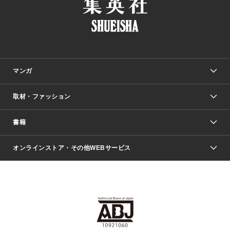
マンガ
取材・ファッション
少年マンガ
週刊少年ジャンプ
書籍
ファッション・美容
青年マンガ
ジャンプSQ.
Seventeen
週刊ヤングジャンプ
オンラインストア・その他WEBサービス
文芸・文庫・総合
芸能・情報・スポーツ
少女マンガ
Vジャンプ
non-no Web
ヤングジャンプ定期購読デジタル
すばる
Myojo
オンラインストア
りぼん
学芸・ノンフィクション・新書
最強ジャンプ
女性マンガ
@BAILA
ヤンジャン＋
小説すばる
週プレNEWS
マーガレット
集英社OTOコンテンツ
集英社 学芸編集部
少年ジャンプ＋
その他WEBサービス
クッキー
ライトノベル・ノベライズ
MAQUIA ONLINE
となりのヤングジャンプ
集英社 文芸ステーション
週プレ グラジャパ！
別冊マーガレット
SHUEISHA MANGA-ART HERITAGE
集英社 ビジネス書
ゼブラック
ココハナ
SHUEISHA ADNAVI
SPUR.JP
集英社Webマガジン Cobalt
グランドジャンプ