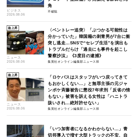
角
ビジネス
不破聡
2026.08.06
急上昇
〈ベントレー追突〉「ぶつかる可能性は
分かっていた」韓国籍の刺青男が7台に衝
突し逃走…SNSで“セレブ生活”を演出も
トラブルだらけ「過去にも事件を起こし
警察沙汰」《3度目の逮捕》
ニュース
2026.08.06
集英社オンライン編集部ニュース班
急上昇
「ロケバスはスタッフがいつ戻ってきて
もおかしくない…」と無罪主張の元ジャ
ンポケ斉藤被告に懲役7年求刑「反省の情
もない」被害を訴える女性は「ハニトラ
扱いされ…絶対許せない」
ニュース
2026.08.06
集英社オンライン編集部ニュース班
「いつ加害者になるかわからない…」青
切符導入で増す大型トラックの不安、自