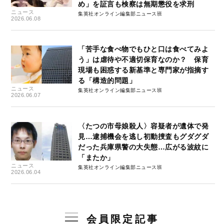
め」を証言も検察は無期懲役を求刑
ニュース
集英社オンライン編集部ニュース班
2026.06.08
「苦手な食べ物でもひと口は食べてみよ
う」は虐待や不適切保育なのか？ 保育
現場も困惑する新基準と専門家が指摘す
る「構造的問題」
ニュース
集英社オンライン編集部ニュース班
2026.06.07
〈たつの市母娘殺人〉容疑者が遺体で発
見…逮捕機会を逃し初動捜査もグダグダ
だった兵庫県警の大失態…広がる波紋に
「またか」
ニュース
集英社オンライン編集部ニュース班
2026.06.04
会員限定記事