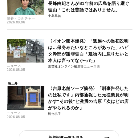
長峰由紀さんが81年前の広島を語り継ぐ
理由「これは昔話ではありません」
中島早苗
教養・カルチャー
2026.08.06
〈イオン熊本爆発〉「遺族への当初説明
は…保身みたいなところがあった」ハビ
タ幹部が謝罪告白「建物内に戻りたいと
本人は言ってなかった」
ニュース
集英社オンライン編集部ニュース班
2026.08.05
急上昇
〈吉原老舗ソープ摘発〉「刑事告発した
のは私です」内部通報した元従業員が明
かす“その後”と激震の吉原「次はどの店
がやられるのか」
ニュース
河合桃子
2026.08.05
新着記事一覧を見る