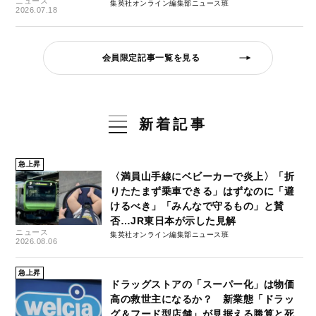
ニュース
集英社オンライン編集部ニュース班
2026.07.18
会員限定記事一覧を見る
新着記事
急上昇
〈満員山手線にベビーカーで炎上〉「折
りたたまず乗車できる」はずなのに「避
けるべき」「みんなで守るもの」と賛
否…JR東日本が示した見解
ニュース
集英社オンライン編集部ニュース班
2026.08.06
急上昇
ドラッグストアの「スーパー化」は物価
高の救世主になるか？ 新業態「ドラッ
グ＆フード型店舗」が見据える勝算と死