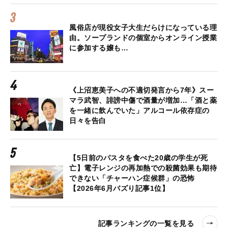
風俗店が現役女子大生だらけになっている理
由。ソープランドの個室からオンライン授業
に参加する嬢も…
《上沼恵美子への不適切発言から7年》スー
マラ武智、誹謗中傷で酒量が増加…「酒と薬
を一緒に飲んでいた」アルコール依存症の
日々を告白
【5日前のパスタを食べた20歳の学生が死
亡】電子レンジの再加熱での殺菌効果も期待
できない「チャーハン症候群」の恐怖
【2026年6月バズり記事1位】
記事ランキングの一覧を見る