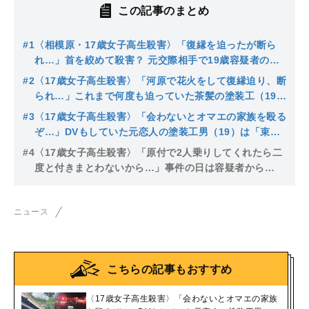
この記事のまとめ
#1
〈相模原・17歳女子高生殺害〉「復縁を迫ったが断ら
れ…」首を絞めて殺害？ 元交際相手で19歳容疑者の父
は「交際していたことも知らなかった」「トラブル聞い
#2
〈17歳女子高生殺害〉「河原で花火をして復縁迫り、断
てない」
られ…」これまで何度も迫っていた茶髪の塗装工（19）
は仕事も転々…父は「朝4時に警察が来た」「普通の子
#3
〈17歳女子高生殺害〉「会わないとオマエの家族を殴る
として育ててきた」
ぞ…」DVもしていた元恋人の塗装工男（19）は「束縛
がひどく、体にアザも…」知人は少女に警察の相談も勧
#4
〈17歳女子高生殺害〉「原付で2人乗りしてくれたら二
めていた
度と付きまとわないから…」事件の日は容疑者から
の“最後のお願い”、消せなかったGPSの恐怖
ニュース
こちらの記事もおすすめ
〈17歳女子高生殺害〉「会わないとオマエの家族