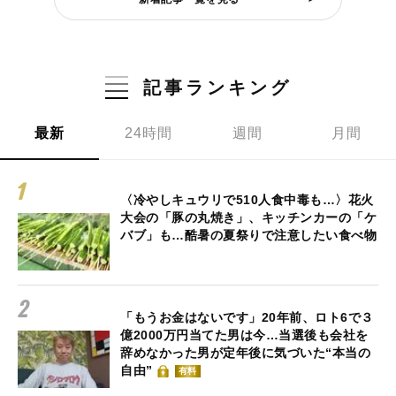
記事ランキング
最新
24時間
週間
月間
〈冷やしキュウリで510人食中毒も…〉花火
大会の「豚の丸焼き」、キッチンカーの「ケ
バブ」も…酷暑の夏祭りで注意したい食べ物
「もうお金はないです」20年前、ロト6で３
億2000万円当てた男は今…当選後も会社を
辞めなかった男が定年後に気づいた“本当の
自由”
有料