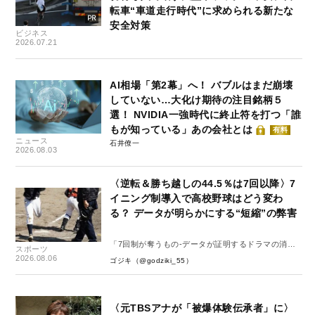
転車“車道走行時代”に求められる新たな
安全対策
ビジネス
2026.07.21
AI相場「第2幕」へ！ バブルはまだ崩壊
していない…大化け期待の注目銘柄５
選！ NVIDIA一強時代に終止符を打つ「誰
もが知っている」あの会社とは
有料
ニュース
石井僚一
2026.08.03
〈逆転＆勝ち越しの44.5％は7回以降〉7
イニング制導入で高校野球はどう変わ
る？ データが明らかにする“短縮”の弊害
「7回制が奪うもの-データが証明するドラマの消
スポーツ
失-」
2026.08.06
ゴジキ（@godziki_55）
〈元TBSアナが「被爆体験伝承者」に〉