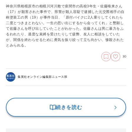
神奈川県相模原市の相模川河川敷で座間市の高校3年生・佐藤唯来さん
（17）が殺害された事件で、県警が殺人容疑で逮捕した元交際相手の自
称塗装工の男（19）が事件当日、「原付バイクに2人乗りしてくれたら
二度とつきまとわない。一生の思い出にするから会ってくれ」と懇願し
て佐藤さんを呼び出していたことがわかった。佐藤さんは男に暴力をふ
るわれたり、過度な束縛を受けたりして疲弊、友人に相談をしていた
が、関係を終わらせるために勇気を振り絞って立ち向かい、惨殺された
とみられる。
30
集英社オンライン編集部ニュース班
続きを読む