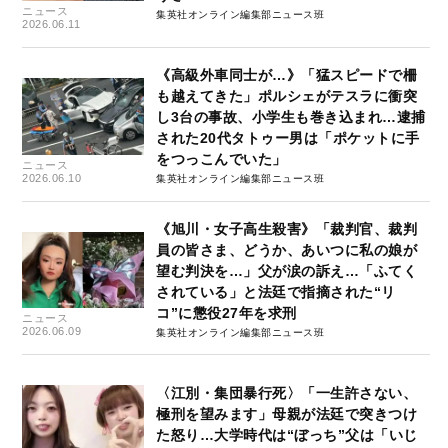
ニュース
集英社オンライン編集部ニュース班
2026.06.11
《高級外車同士が…》「猛スピードで柵
も越えてきた」ポルシェがテスラに衝突
し3台の事故、小学生も巻き込まれ…逮捕
された20代タトゥー男は「ポケットに手
をつっこんでいた」
ニュース
2026.06.10
集英社オンライン編集部ニュース班
《旭川・女子高生殺害》「裁判官、裁判
員の皆さま、どうか、あいつに私の娘が
望む判決を…」父が涙の訴え…「ふてく
されている」と法廷で指摘された“リ
コ”に懲役27年を求刑
ニュース
2026.06.09
集英社オンライン編集部ニュース班
〈江別・集団暴行死〉「一生許さない、
極刑を望みます」母親が法廷で突きつけ
た怒り…大学時代は“ぼっち”父は「いじ