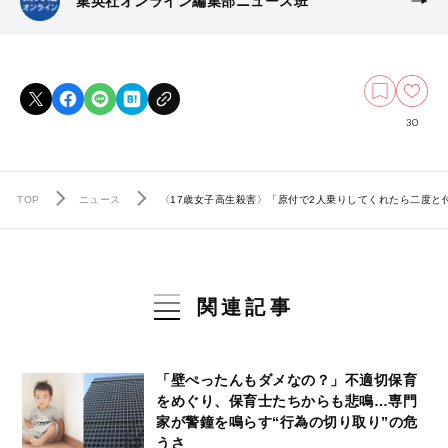
集英社オンライン編集部ニュース班
30
TOP
ニュース
〈17歳女子高生殺害〉「原付で2人乗りしてくれたら二度と
関連記事
「壁ぺったんもダメなの？」不適切保育
をめぐり、保育士たちからも悲鳴…専門
家が警鐘を鳴らす“行為の切り取り”の危
うさ