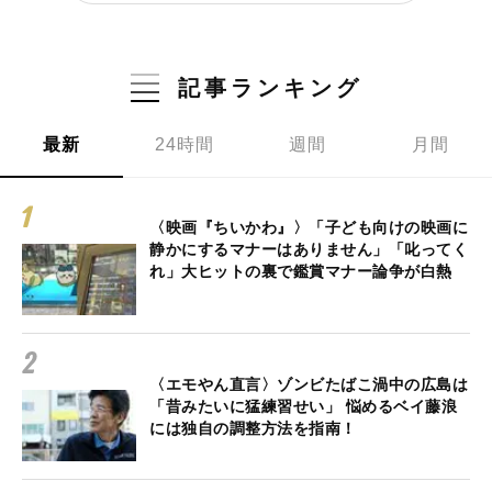
記事ランキング
最新
24時間
週間
月間
〈映画『ちいかわ』〉「子ども向けの映画に
静かにするマナーはありません」「叱ってく
れ」大ヒットの裏で鑑賞マナー論争が白熱
〈エモやん直言〉ゾンビたばこ渦中の広島は
「昔みたいに猛練習せい」 悩めるベイ藤浪
には独自の調整方法を指南！