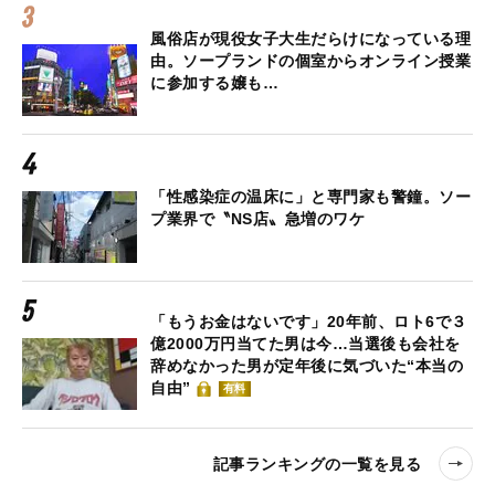
風俗店が現役女子大生だらけになっている理
由。ソープランドの個室からオンライン授業
に参加する嬢も…
「性感染症の温床に」と専門家も警鐘。ソー
プ業界で〝NS店〟急増のワケ
「もうお金はないです」20年前、ロト6で３
億2000万円当てた男は今…当選後も会社を
辞めなかった男が定年後に気づいた“本当の
自由”
有料
記事ランキングの一覧を見る