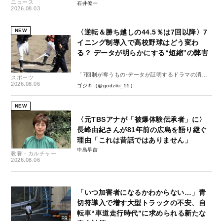
ニュース
石井僚一
2026.08.03
NEW
〈逆転＆勝ち越しの44.5％は7回以降〉7
イニング制導入で高校野球はどう変わ
る？ データが明らかにする“短縮”の弊害
「7回制が奪うもの-データが証明するドラマの消
スポーツ
失-」
2026.08.06
ゴジキ（@godziki_55）
NEW
〈元TBSアナが「被爆体験伝承者」に〉
長峰由紀さんが81年前の広島を語り継ぐ
理由「これは昔話ではありません」
中島早苗
教養・カルチャー
2026.08.06
「いつ加害者になるかわからない…」青
切符導入で増す大型トラックの不安、自
転車“車道走行時代”に求められる新たな