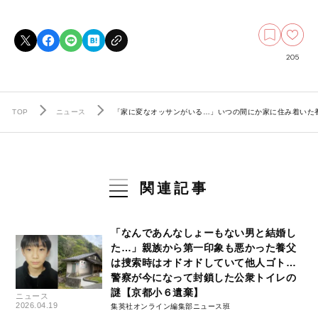
205
TOP
ニュース
「家に変なオッサンがいる…」いつの間にか家に住み着いた
関連記事
「なんであんなしょーもない男と結婚し
た…」親族から第一印象も悪かった養父
は捜索時はオドオドしていて他人ゴト…
警察が今になって封鎖した公衆トイレの
謎【京都小６遺棄】
ニュース
2026.04.19
集英社オンライン編集部ニュース班