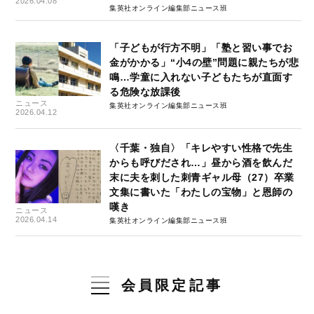
2026.04.08
集英社オンライン編集部ニュース班
「子どもが行方不明」「塾と習い事でお
金がかかる」“小4の壁”問題に親たちが悲
鳴…学童に入れない子どもたちが直面す
る危険な放課後
ニュース
集英社オンライン編集部ニュース班
2026.04.12
〈千葉・独自〉「キレやすい性格で先生
からも呼びだされ…」昼から酒を飲んだ
末に夫を刺した刺青ギャル母（27）卒業
文集に書いた「わたしの宝物」と恩師の
嘆き
ニュース
2026.04.14
集英社オンライン編集部ニュース班
会員限定記事