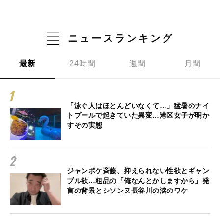
ニュースランキング
最新
24時間
週間
月間
「泳ぐ人はほとんどいなくて…」猛暑のナイ
トプールで起きていた異変…港区女子が明か
すその実態
ジャンポケ斉藤、抑えられない性欲とギャン
ブル欲…粗品の「俺なんとかしますから」発
言の背景とシソンヌ長谷川の涙のワケ