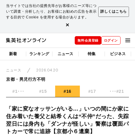
当サイトでは当社の提携先等がお客様のニーズ等につ
いて調査・分析したり、お客様にお勧めの広告を表示
詳しくはこちら
する目的で Cookie を使用する場合があります。
×
無料会員登録
ログイン
新着
ランキング
ニュース
特集
ビジネス
2026.04.20
ニュース
京都・男児行方不明
#1･･･
#15
#16
#17
･･･#21
「家に変なオッサンがいる…」いつの間にか家に
住み着いた養父と結希くんは“不仲”だった、失踪
翌日には身内も「ダンナが怪しい」警察は覆面パ
トカーで常に追跡【京都小６遺棄】