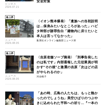
安全対策
ビジネス
2026.07.21
急上昇
〈イオン熊本爆発〉「遺族への当初説明
は…保身みたいなところがあった」ハビ
タ幹部が謝罪告白「建物内に戻りたいと
本人は言ってなかった」
ニュース
集英社オンライン編集部ニュース班
2026.08.05
急上昇
〈吉原老舗ソープ摘発〉「刑事告発した
のは私です」内部通報した元従業員が明
かす“その後”と激震の吉原「次はどの店
がやられるのか」
ニュース
河合桃子
2026.08.05
「あの時、広島の人たちは、もっと熱か
ったのでしょうね」美空ひばりのつぶや
きに込められた平和への祈り…『一本の