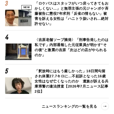
「ロケバスはスタッフがいつ戻ってきてもお
NEW
かしくない…」と無罪主張の元ジャンポケ斉
藤被告に懲役7年求刑「反省の情もない」被
害を訴える女性は「ハニトラ扱いされ…絶対
許せない」
〈吉原老舗ソープ摘発〉「刑事告発したのは
私です」内部通報した元従業員が明かす“そ
の後”と激震の吉原「次はどの店がやられる
のか」
「釈放時にはもう厳しかった」18日間勾留
され体重27.7キロに…不起訴となった16歳
女性はなぜ亡くなったのか 遺族が訴える兵
庫県警の違法捜査【2026年7月ニュース記事
2位】
ニュースランキングの一覧を見る