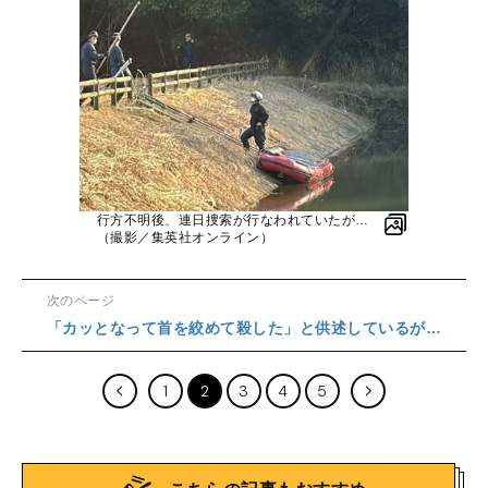
行方不明後、連日捜索が行なわれていたが…
（撮影／集英社オンライン）
次のページ
「カッとなって⾸を絞めて殺した」と供述しているが…
1
2
3
4
5