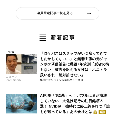
会員限定記事一覧を見る
新着記事
NEW
「ロケバスはスタッフがいつ戻ってきて
もおかしくない…」と無罪主張の元ジャ
ンポケ斉藤被告に懲役7年求刑「反省の情
もない」被害を訴える女性は「ハニトラ
扱いされ…絶対許せない」
ニュース
2026.08.06
集英社オンライン編集部ニュース班
AI相場「第2幕」へ！ バブルはまだ崩壊
していない…大化け期待の注目銘柄５
選！ NVIDIA一強時代に終止符を打つ「誰
もが知っている」あの会社とは
有料