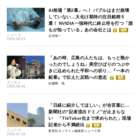
AI相場「第2幕」へ！ バブルはまだ崩壊
していない…大化け期待の注目銘柄５
選！ NVIDIA一強時代に終止符を打つ「誰
もが知っている」あの会社とは
有料
ニュース
石井僚一
2026.08.03
「あの時、広島の人たちは、もっと熱か
ったのでしょうね」美空ひばりのつぶや
きに込められた平和への祈り…『一本の
鉛筆』で伝えた反戦への意志
有料
エンタメ
佐藤剛
2025.08.06
「日経に紹介してほしい」が合言葉に…
新聞社の“記者流出ドミノ”が止まらな
い 「TikToker化まで求められた」現場
記者から不満続出
有料
ニュース
集英社オンライン編集部ニュース班
2026.07.18