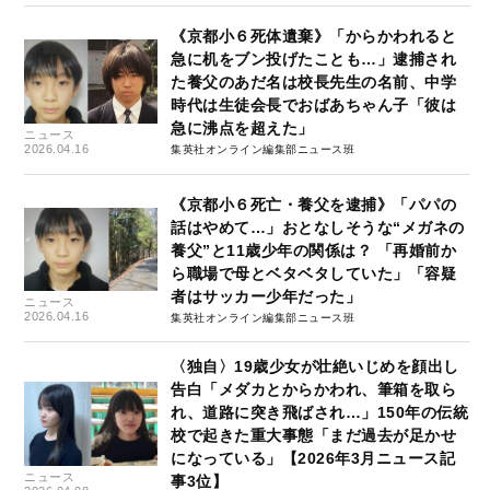
《京都小６死体遺棄》「からかわれると
急に机をブン投げたことも…」逮捕され
た養父のあだ名は校長先生の名前、中学
時代は生徒会長でおばあちゃん子「彼は
急に沸点を超えた」
ニュース
2026.04.16
集英社オンライン編集部ニュース班
《京都小６死亡・養父を逮捕》「パパの
話はやめて…」おとなしそうな“メガネの
養父”と11歳少年の関係は？ 「再婚前か
ら職場で母とベタベタしていた」「容疑
者はサッカー少年だった」
ニュース
2026.04.16
集英社オンライン編集部ニュース班
〈独自〉19歳少女が壮絶いじめを顔出し
告白「メダカとからかわれ、筆箱を取ら
れ、道路に突き飛ばされ…」150年の伝統
校で起きた重大事態「まだ過去が足かせ
になっている」【2026年3月ニュース記
ニュース
事3位】