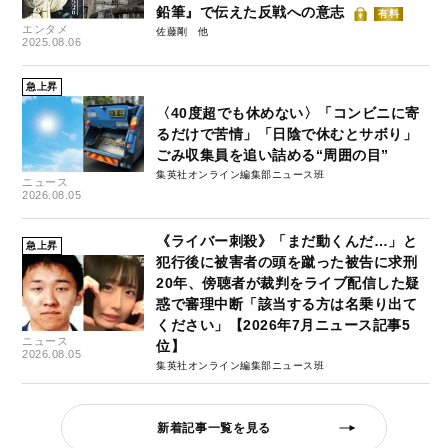
鉛筆』で伝えた反戦への意志
有料
エンタメ
佐藤剛
2025.08.06
急上昇
〈40度超でも休めない〉「コンビニに寄
るだけで苦情」「日陰で休むとサボり」
ごみ収集員を追い詰める“周囲の目”
集英社オンライン編集部ニュース班
ニュース
2026.08.05
《ライバー刺殺》「まだ動くんだ…」と
急上昇
犯行後に被害者の頭を蹴った被告に求刑
20年、傍聴者が裁判をライブ配信した疑
惑で審理中断「該当する方は名乗り出て
ください」【2026年7月ニュース記事5
ニュース
位】
2026.08.05
集英社オンライン編集部ニュース班
新着記事一覧を見る