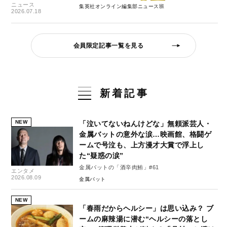
ニュース
集英社オンライン編集部ニュース班
2026.07.18
会員限定記事一覧を見る
新着記事
NEW
「泣いてないねんけどな」無頼派芸人・
金属バットの意外な涙…映画館、格闘ゲ
ームで号泣も、上方漫才大賞で浮上し
た“疑惑の涙”
金属バットの「酒辛肉鮪」#61
エンタメ
2026.08.09
金属バット
NEW
「春雨だからヘルシー」は思い込み？ ブ
ームの麻辣湯に潜む“ヘルシーの落とし