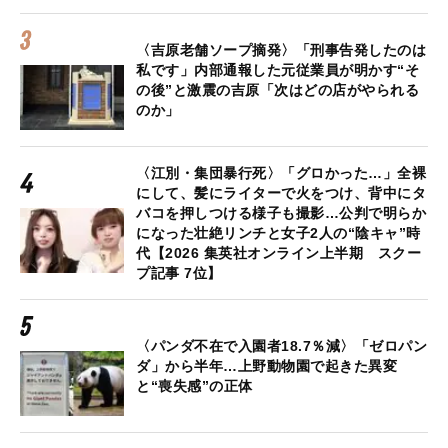
〈吉原老舗ソープ摘発〉「刑事告発したのは
私です」内部通報した元従業員が明かす“そ
の後”と激震の吉原「次はどの店がやられる
のか」
〈江別・集団暴行死〉「グロかった…」全裸
にして、髪にライターで火をつけ、背中にタ
バコを押しつける様子も撮影…公判で明らか
になった壮絶リンチと女子2人の“陰キャ”時
代【2026 集英社オンライン上半期 スクー
プ記事 7位】
〈パンダ不在で入園者18.7％減〉「ゼロパン
ダ」から半年…上野動物園で起きた異変
と“喪失感”の正体