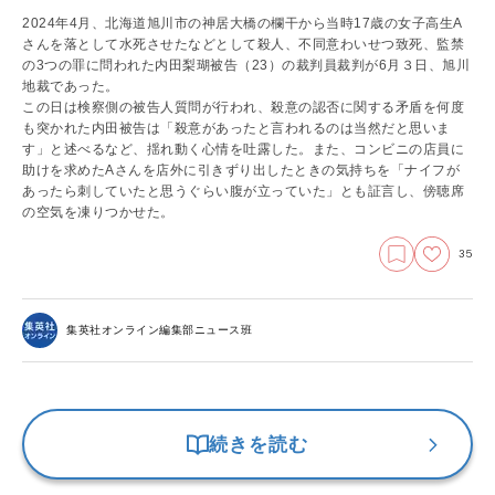
2024年4月、北海道旭川市の神居大橋の欄干から当時17歳の女子高生A
さんを落として水死させたなどとして殺人、不同意わいせつ致死、監禁
の3つの罪に問われた内田梨瑚被告（23）の裁判員裁判が6月３日、旭川
地裁であった。
この日は検察側の被告人質問が行われ、殺意の認否に関する矛盾を何度
も突かれた内田被告は「殺意があったと言われるのは当然だと思いま
す」と述べるなど、揺れ動く心情を吐露した。また、コンビニの店員に
助けを求めたAさんを店外に引きずり出したときの気持ちを「ナイフが
あったら刺していたと思うぐらい腹が立っていた」とも証言し、傍聴席
の空気を凍りつかせた。
35
集英社オンライン編集部ニュース班
続きを読む