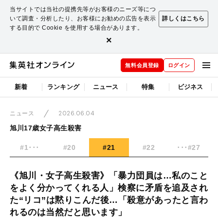
当サイトでは当社の提携先等がお客様のニーズ等につ
いて調査・分析したり、お客様にお勧めの広告を表示
詳しくはこちら
する目的で Cookie を使用する場合があります。
×
無料会員登録
ログイン
新着
ランキング
ニュース
特集
ビジネス
2026.06.04
ニュース
旭川17歳女子高生殺害
#1･･･
#20
#21
#22
･･･#27
《旭川・女子高生殺害》「暴力団員は…私のこと
をよく分かってくれる人」検察に矛盾を追及され
た“リコ”は黙りこんだ後…「殺意があったと言わ
れるのは当然だと思います」