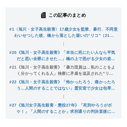
この記事のまとめ
#1
〈旭川・女子高生殺害〉17歳少女を監禁、暴行、不同意
わいせつした後、橋から落とした疑いの“リコ”（21）
は派手やんちゃ系「昔から陰湿なイジメ」「連日飲み歩
いてる」逮捕されたもうひとりの19歳の女は…
#20
《旭川・女子高生殺害》「本当に死にたい人なら平気
だと思い全裸にさせた…」橋の上で恐がる少女の姿に
「死ぬ気ないじゃん」“リコ”が公判で初めて語った主
#21
《旭川・女子高生殺害》「暴力団員は…私のことをよ
張
く分かってくれる人」検察に矛盾を追及された“リ
コ”は黙りこんだ後…「殺意があったと言われるのは当
#22
《旭川・女子高生殺害》「怖かったろう、痛かったろ
然だと思います」
う…人間のすることではない」霊安室で少女は包帯グ
ルグル巻きで両親は顔も見れず…父は「同じ目に遭わ
せてやりたい」母は涙ながらに極刑求め
#27
《旭川女子高生殺害・懲役27年》「死刑やろうがボ
ケ！」「人間のすることか」求刑通りの判決直後に男
が乱入…控訴するかも注目される“リコの今後”判決の
ポイントは？