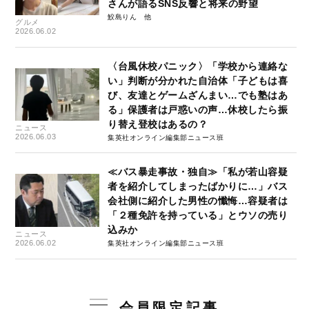
さんが語るSNS反響と将来の野望
鮫島りん
グルメ
2026.06.02
〈台風休校パニック〉「学校から連絡な
い」判断が分かれた自治体「子どもは喜
び、友達とゲームざんまい…でも塾はあ
る」保護者は戸惑いの声…休校したら振
り替え登校はあるの？
ニュース
2026.06.03
集英社オンライン編集部ニュース班
≪バス暴走事故・独自≫「私が若山容疑
者を紹介してしまったばかりに…」バス
会社側に紹介した男性の懺悔…容疑者は
「２種免許を持っている」とウソの売り
込みか
ニュース
2026.06.02
集英社オンライン編集部ニュース班
会員限定記事