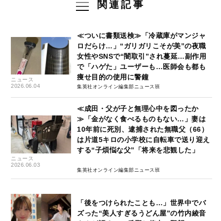
関連記事
≪ついに書類送検≫「冷蔵庫がマンジャ
ロだらけ…」“ガリガリこそが美”の夜職
女性やSNSで“闇取引”され蔓延…副作用
で「ハゲた」ユーザーも…医師会も都も
痩せ目的の使用に警鐘
ニュース
2026.06.04
集英社オンライン編集部ニュース班
≪成田・父が子と無理心中を図ったか
≫「金がなく食べるものもない…」妻は
10年前に死別、逮捕された無職父（66）
は片道5キロの小学校に自転車で送り迎え
する“子煩悩な父”「将来を悲観した」
ニュース
2026.06.03
集英社オンライン編集部ニュース班
「後をつけられたことも…」世界中でバ
ズった“美人すぎるうどん屋”の竹内綾音