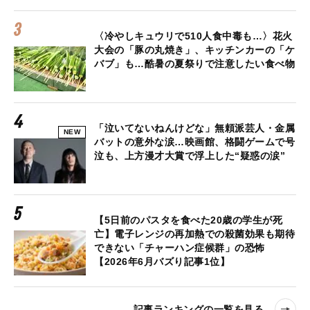
〈冷やしキュウリで510人食中毒も…〉花火
大会の「豚の丸焼き」、キッチンカーの「ケ
バブ」も…酷暑の夏祭りで注意したい食べ物
「泣いてないねんけどな」無頼派芸人・金属
NEW
バットの意外な涙…映画館、格闘ゲームで号
泣も、上方漫才大賞で浮上した“疑惑の涙”
【5日前のパスタを食べた20歳の学生が死
亡】電子レンジの再加熱での殺菌効果も期待
できない「チャーハン症候群」の恐怖
【2026年6月バズり記事1位】
記事ランキングの一覧を見る