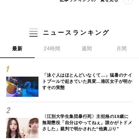
ニュースランキング
最新
24時間
週間
月間
「泳ぐ人はほとんどいなくて…」猛暑のナイ
トプールで起きていた異変…港区女子が明か
すその実態
〈江別大学生集団暴行死〉主犯格の18歳に
無期懲役「自分はやってねぇ。誰かがトドメ
さした」裁判で明かされた“他責ぶり”