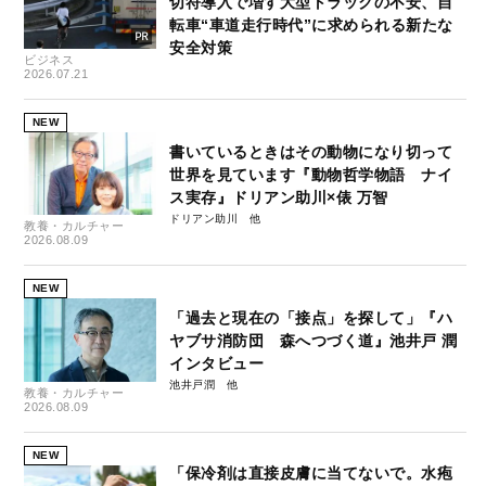
切符導入で増す大型トラックの不安、自
転車“車道走行時代”に求められる新たな
安全対策
ビジネス
2026.07.21
NEW
書いているときはその動物になり切って
世界を見ています『動物哲学物語 ナイ
ス実存』ドリアン助川×俵 万智
ドリアン助川
教養・カルチャー
2026.08.09
NEW
「過去と現在の「接点」を探して」『ハ
ヤブサ消防団 森へつづく道』池井戸 潤
インタビュー
池井戸潤
教養・カルチャー
2026.08.09
NEW
「保冷剤は直接皮膚に当てないで。水疱