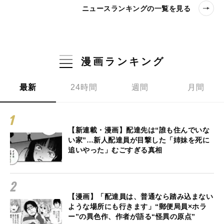
ニュースランキングの一覧を見る
漫画ランキング
最新
24時間
週間
月間
【新連載・漫画】配達先は“誰も住んでいな
い家”…新人配達員が目撃した「姉妹を死に
追いやった」むごすぎる真相
【漫画】「配達員は、普通なら踏み込まない
ような場所にも行きます」“郵便局員×ホラ
ー”の異色作、作者が語る“怪異の原点”