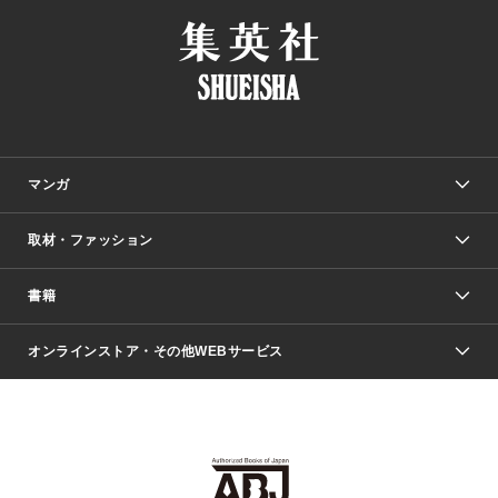
マンガ
取材・ファッション
少年マンガ
週刊少年ジャンプ
書籍
ファッション・美容
青年マンガ
ジャンプSQ.
Seventeen
週刊ヤングジャンプ
オンラインストア・その他WEBサービス
文芸・文庫・総合
芸能・情報・スポーツ
少女マンガ
Vジャンプ
non-no Web
ヤングジャンプ定期購読デジタル
すばる
Myojo
オンラインストア
りぼん
学芸・ノンフィクション・新書
最強ジャンプ
女性マンガ
@BAILA
ヤンジャン＋
小説すばる
週プレNEWS
マーガレット
集英社OTOコンテンツ
集英社 学芸編集部
少年ジャンプ＋
その他WEBサービス
クッキー
ライトノベル・ノベライズ
MAQUIA ONLINE
となりのヤングジャンプ
集英社 文芸ステーション
週プレ グラジャパ！
別冊マーガレット