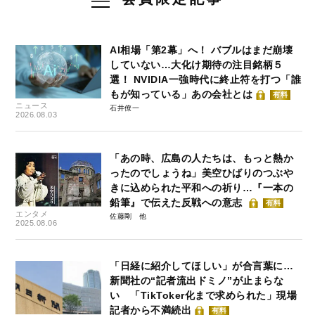
AI相場「第2幕」へ！ バブルはまだ崩壊
していない…大化け期待の注目銘柄５
選！ NVIDIA一強時代に終止符を打つ「誰
もが知っている」あの会社とは
有料
ニュース
石井僚一
2026.08.03
「あの時、広島の人たちは、もっと熱か
ったのでしょうね」美空ひばりのつぶや
きに込められた平和への祈り…『一本の
鉛筆』で伝えた反戦への意志
有料
エンタメ
佐藤剛
2025.08.06
「日経に紹介してほしい」が合言葉に…
新聞社の“記者流出ドミノ”が止まらな
い 「TikToker化まで求められた」現場
記者から不満続出
有料