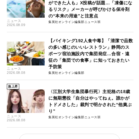
ができた人も」X投稿が話題…「凍傷にな
るリスク」メーカーが呼びかける保冷剤
の“本来の用途”と注意点
ニュース
集英社オンライン編集部ニュース班
2026.08.09
【バイキング192人食中毒】「清潔で品数
の多い感じのいいレストラン」静岡のス
ポーツ宿泊施設内で集団発症…合宿・遠
征の「集団での食事」に知っておきたい
予防策
ニュース
2026.08.08
集英社オンライン編集部
急上昇
〈江別大学生集団暴行死〉主犯格の18歳
に無期懲役「自分はやってねぇ。誰かが
トドメさした」裁判で明かされた“他責ぶ
り”
ニュース
集英社オンライン編集部ニュース班
2026.08.08