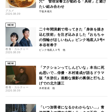
穴” 管理栄養士が勧める「具材」と避け
たい組み合わせ
グルメ
千駄木雄大
2026.08.09
NEW
二十年間演劇で培ってきた「身体を描き
込む技術」を注ぎ込みました『おもちゃ
の指輪がほしいねん』ピンク地底人3号×
本谷有希子
教養・カルチャー
ピンク地底人３号
2026.08.09
NEW
「アクションってしんどいな」本当に死
ぬ思いで…俳優・木村達成が語るドラマ
版『水滸伝』過酷な撮影の裏側と打ち上
げでの北方謙三
教養・カルチャー
木村達成
2026.08.09
「いつ加害者になるかわからない…」青