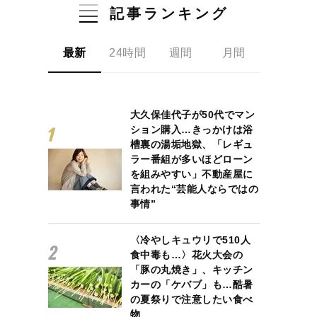
記事ランキング
最新
24時間
週間
月間
大久保佳代子が50代でマン
ション購入…きっかけは浴
槽裏の湯垢地獄、「レギュ
ラー番組が多いほどローン
を組みやすい」不動産屋に
言われた“芸能人ならではの
事情”
〈冷やしキュウリで510人
食中毒も…〉花火大会の
「豚の丸焼き」、キッチン
カーの「ケバブ」も…酷暑
の夏祭りで注意したい食べ
物