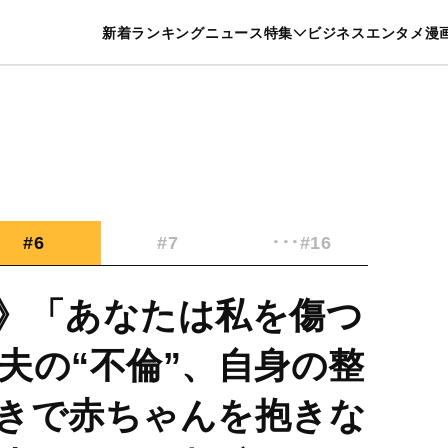
特集一覧を見る
漫画一覧を見る
新着
ランキング
ニュース
特集
ビジネス
エンタメ
漫
養・カルチャー
暮らし
スポーツ
ヘルスケア
美容
グルメ
#6
#7
･･･#16
》「あなたは私を傷つ
夫の“不倫”、自身の整
きで赤ちゃんを抱きな