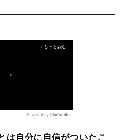
もっと読む
arrow_forward_ios
Powered by 
GliaStudios
M
とは自分に自信がついたこ