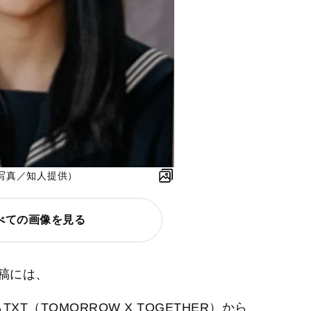
写真／知人提供）
べての画像を見る
投稿には、
XT（TOMORROW X TOGETHER）から