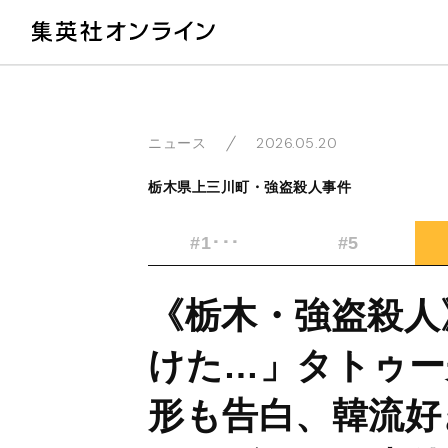
教
2026.05.20
ニュース
栃木県上三川町・強盗殺人事件
#1･･･
#5
《栃木・強盗殺人
けた…」タトゥー
形も告白、韓流好