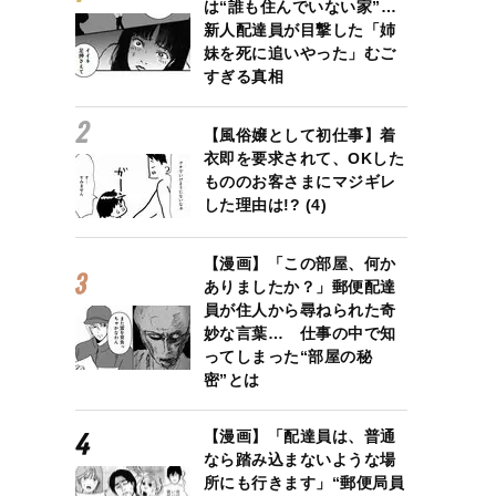
は“誰も住んでいない家”…
新人配達員が目撃した「姉
妹を死に追いやった」むご
すぎる真相
【風俗嬢として初仕事】着
衣即を要求されて、OKした
もののお客さまにマジギレ
した理由は!? (4)
【漫画】「この部屋、何か
ありましたか？」郵便配達
員が住人から尋ねられた奇
妙な言葉… 仕事の中で知
ってしまった“部屋の秘
密”とは
【漫画】「配達員は、普通
なら踏み込まないような場
所にも行きます」“郵便局員