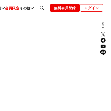
無料会員登録
ログイン
画
会員限定
その他
ファッション
恋愛・結婚
編集部
お知らせ