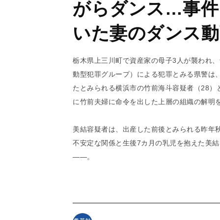
がらダンス…事件
いた妻のダンス動
栃木県上三川町で資産家の母子3人が襲われ
動型犯罪グループ）による犯罪とみる県警は、
たとみられる横浜市の竹前海斗容疑者（28）
に竹前夫婦に命令を出した上層の組織の解明
美結容疑者は、出産した前後とみられる昨年秋
不安定な関係と生後7カ月の乳児を抱えた美
――。