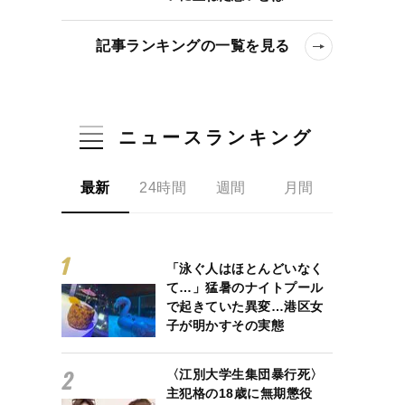
記事ランキングの一覧を見る
ニュースランキング
最新
24時間
週間
月間
「泳ぐ人はほとんどいなく
て…」猛暑のナイトプール
で起きていた異変…港区女
子が明かすその実態
〈江別大学生集団暴行死〉
主犯格の18歳に無期懲役