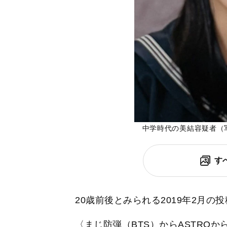
中学時代の美結容疑者（
す
20歳前後とみられる2019年2月の
〈まじ防弾（BTS）からASTROからT