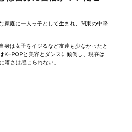
u
t
e
な家庭に一人っ子として生まれ、関東の中堅
自身は女子をイジるなど友達も少なかったと
はK−POPと美容とダンスに傾倒し、現在は
トに暗さは感じられない。