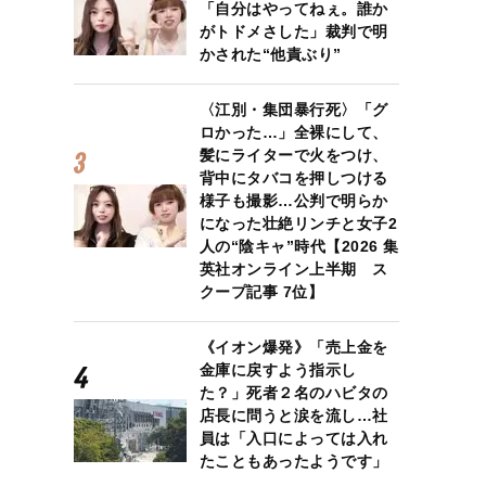
「自分はやってねぇ。誰か
がトドメさした」裁判で明
かされた“他責ぶり”
〈江別・集団暴行死〉「グ
ロかった…」全裸にして、
髪にライターで火をつけ、
背中にタバコを押しつける
様子も撮影…公判で明らか
になった壮絶リンチと女子2
人の“陰キャ”時代【2026 集
英社オンライン上半期 ス
クープ記事 7位】
《イオン爆発》「売上金を
金庫に戻すよう指示し
た？」死者２名のハビタの
店長に問うと涙を流し…社
員は「入口によっては入れ
たこともあったようです」