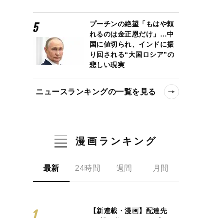
プーチンの絶望「もはや頼
れるのは金正恩だけ」…中
国に値切られ、インドに振
り回される“大国ロシア”の
悲しい現実
ニュースランキングの一覧を見る
漫画ランキング
最新
24時間
週間
月間
【新連載・漫画】配達先