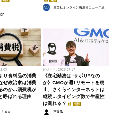
集英社オンライン編集部ニュース班
POP
02.03
ビジネス
2026.07.17
より食料品の消費
《在宅勤務は“サボり”なの
なぜ政治家は消費
か》GMOが週1リモートを廃
るのか…消費税が
止、さくらインターネットは
と呼ばれる理由
継続…タイピング数で生産性
は測れる？
有料
・キヌヨ
不破聡