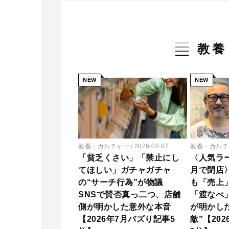
教養
NEW
NEW
教養・カルチャー
2026.08.07
教養・カルチ
「貧乏くさい」「禁止にし
〈人気ラ
てほしい」ガチャガチャ
月で閉店
の“サーチ行為”が物議
も「売上
SNSで賛否真っ二つ、店舗
「渡なべ
側が明かした意外な本音
が明かし
【2026年7月バズり記事5
敵”【20