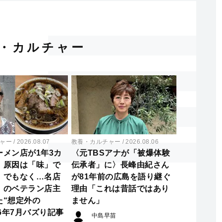
・カルチャー
ャー
2026.08.07
教養・カルチャー
2026.08.06
ーメン店が1年3カ
〈元TBSアナが「被爆体験
〉原因は「味」で
伝承者」に〉長峰由紀さん
」でもなく…名店
が81年前の広島を語り継ぐ
」のベテラン店主
理由「これは昔話ではあり
た“想定外の
ません」
26年7月バズり記事
中島早苗