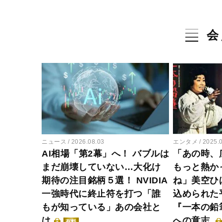
会
ニュース
2026.08.03
エンタメ
2025.
AI相場「第2幕」へ！ バブルは
「あの時、
まだ崩壊していない…大化け
もっと熱か
期待の注目銘柄５選！ NVIDIA
ね」美空ひ
一強時代に終止符を打つ「誰
込められた
もが知っている」あの会社と
『一本の鉛
は
への意志
有料