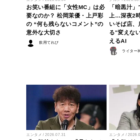
お笑い番組に「女性MC」は必
「暗黒汁」
要なのか？ 松岡茉優・上戸彩
上…深夜2
の “何も残らないコメント”の
いそば店、
意外な大切さ
る"変えな
えるAI
飲用てれび
ライター
エンタメ
2026.07.31
エンタメ
2026.