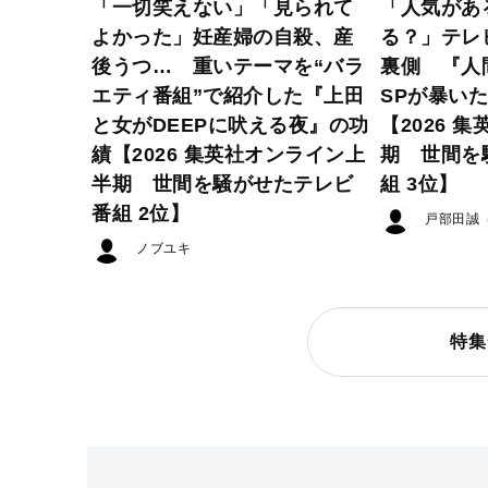
「一切笑えない」「見られて
「人気があ
よかった」妊産婦の自殺、産
る？」テレ
後うつ… 重いテーマを“バラ
裏側 『人
エティ番組”で紹介した『上田
SPが暴い
と女がDEEPに吠える夜』の功
【2026 
績【2026 集英社オンライン上
期 世間を
半期 世間を騒がせたテレビ
組 3位】
番組 2位】
戸部田誠
ノブユキ
特集