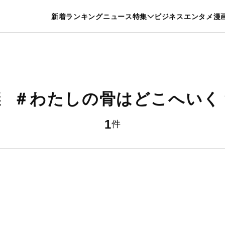
特集一覧を見る
漫画一覧を見る
新着
ランキング
ニュース
特集
ビジネス
エンタメ
漫
養・カルチャー
暮らし
スポーツ
ヘルスケア
美容
グルメ
＃わたしの骨はどこへいく
1
件