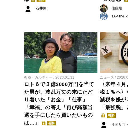
石井僚一
佐藤剛
TAP the 
教養・カルチャー
2026.01.31
ニュース
2026.
ロト６で３億2000万円を当て
〈来年４月
た男が、波乱万丈の末にたど
税１％へ〉
り着いた「お金」「仕事」
減税を嫌が
「幸福」の答え「再び高額当
「最強税」
選を手にしたら買いたいもの
有料
は…」
有料
オオサワ