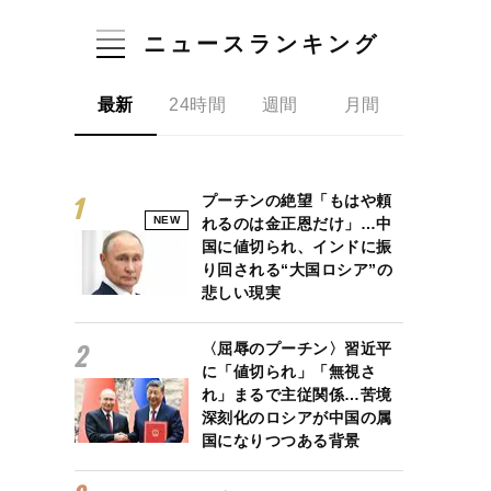
ニュースランキング
最新
24時間
週間
月間
プーチンの絶望「もはや頼
NEW
れるのは金正恩だけ」…中
国に値切られ、インドに振
り回される“大国ロシア”の
悲しい現実
〈屈辱のプーチン〉習近平
に「値切られ」「無視さ
れ」まるで主従関係…苦境
深刻化のロシアが中国の属
国になりつつある背景