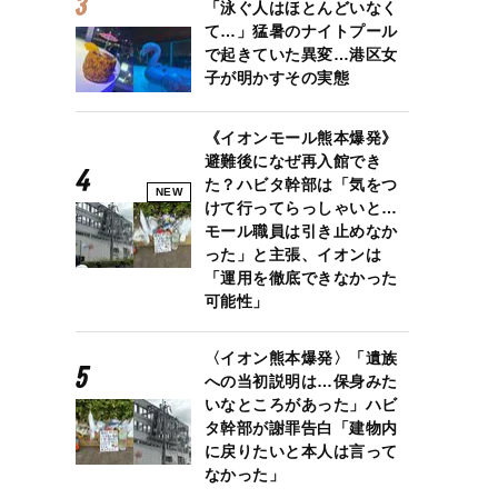
「泳ぐ人はほとんどいなく
て…」猛暑のナイトプール
で起きていた異変…港区女
子が明かすその実態
《イオンモール熊本爆発》
避難後になぜ再入館でき
た？ハビタ幹部は「気をつ
NEW
けて行ってらっしゃいと…
モール職員は引き止めなか
った」と主張、イオンは
「運用を徹底できなかった
可能性」
〈イオン熊本爆発〉「遺族
への当初説明は…保身みた
いなところがあった」ハビ
タ幹部が謝罪告白「建物内
に戻りたいと本人は言って
なかった」