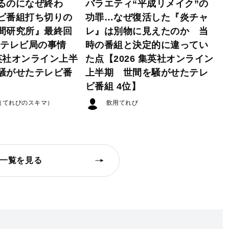
るのになぜ終わ
バラエティ“平成リメイク”の
ビ番組打ち切りの
功罪…なぜ復活した『炎チャ
間研究所』最終回
レ』は別物に見えたのか 当
たテレビ局の事情
時の番組と決定的に違ってい
集英社オンライン上半
た点【2026 集英社オンライン
騒がせたテレビ番
上半期 世間を騒がせたテレ
ビ番組 4位】
（てれびのスキマ）
飲用てれび
一覧を見る