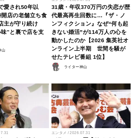
で愛され50年以
31歳・年収370万円の失恋が歴
時開店の老舗立ち食
代最高再生回数に…『ザ・ノ
店主が守り続け
ンフィクション』なぜ“何も起
い味"と裏で店を支
きない婚活”が114万人の心を
動かしたのか【2026 集英社オ
ンライン上半期 世間を騒が
神山
せたテレビ番組 1位】
ライター神山
07.31
エンタメ
2026.07.31