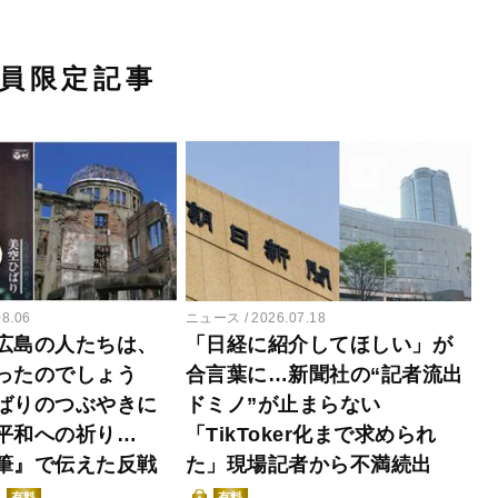
員限定記事
08.06
ニュース
2026.07.18
広島の人たちは、
「日経に紹介してほしい」が
ったのでしょう
合言葉に…新聞社の“記者流出
ばりのつぶやきに
ドミノ”が止まらない
平和への祈り…
「TikToker化まで求められ
筆』で伝えた反戦
た」現場記者から不満続出
有料
有料