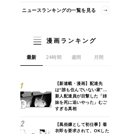
ニュースランキングの一覧を見る
漫画ランキング
最新
24時間
週間
月間
【新連載・漫画】配達先
は“誰も住んでいない家”…
新人配達員が目撃した「姉
妹を死に追いやった」むご
すぎる真相
【風俗嬢として初仕事】着
衣即を要求されて、OKした