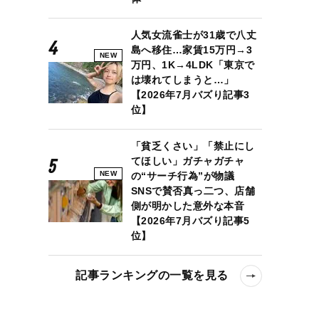
人気女流雀士が31歳で八丈
島へ移住…家賃15万円→3
NEW
万円、1K→4LDK「東京で
は壊れてしまうと…」
【2026年7月バズり記事3
位】
「貧乏くさい」「禁止にし
てほしい」ガチャガチャ
NEW
の“サーチ行為”が物議
SNSで賛否真っ二つ、店舗
側が明かした意外な本音
【2026年7月バズり記事5
位】
記事ランキングの一覧を見る