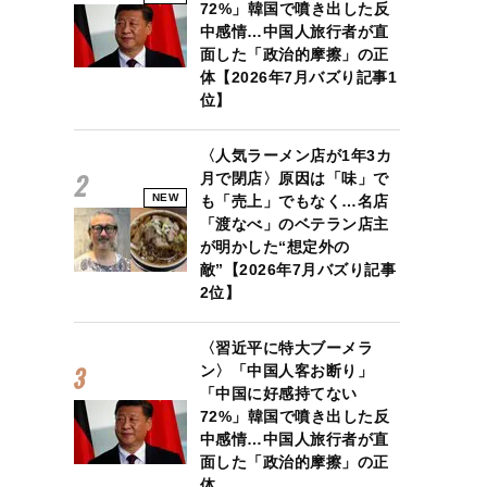
72%」韓国で噴き出した反
中感情…中国人旅行者が直
面した「政治的摩擦」の正
体【2026年7月バズり記事1
位】
〈人気ラーメン店が1年3カ
月で閉店〉原因は「味」で
NEW
も「売上」でもなく…名店
「渡なべ」のベテラン店主
が明かした“想定外の
敵”【2026年7月バズり記事
2位】
〈習近平に特大ブーメラ
ン〉「中国人客お断り」
「中国に好感持てない
72%」韓国で噴き出した反
中感情…中国人旅行者が直
面した「政治的摩擦」の正
体