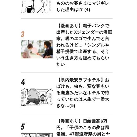
もののお客さまにマジギレ
した理由は!? (4)
【漫画あり】精子バンクで
出産したXジェンダーの漫画
家。親のエゴで生んでと言
われるけど…「シングルや
精子提供で出産する、そう
いう生き方も認めてもらい
たい」
【県内最安ラブホテル】お
ばけも、虫も、変な客もい
る廃虚みたいなホテルで待
っていたのは人生で一番大
きな…(5)
【漫画あり】日給最高6万
円。「子供のころの夢は風
俗嬢」47都道府県の男とヤ